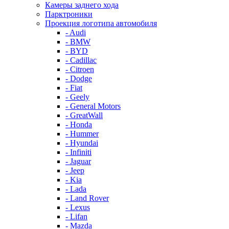
Камеры заднего хода
Парктроники
Проекция логотипа автомобиля
- Audi
- BMW
- BYD
- Cadillac
- Citroen
- Dodge
- Fiat
- Geely
- General Motors
- GreatWall
- Honda
- Hummer
- Hyundai
- Infiniti
- Jaguar
- Jeep
- Kia
- Lada
- Land Rover
- Lexus
- Lifan
- Mazda