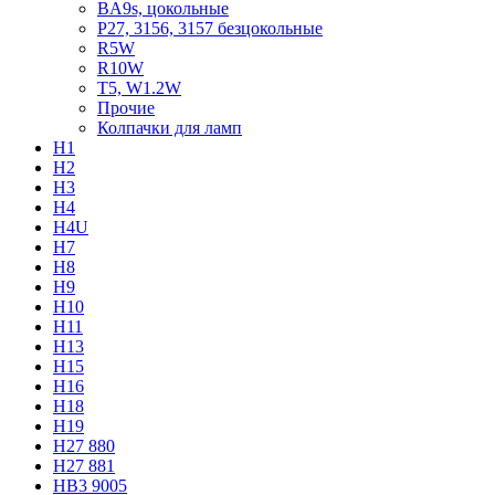
BA9s, цокольные
P27, 3156, 3157 безцокольные
R5W
R10W
T5, W1.2W
Прочие
Колпачки для ламп
H1
H2
H3
H4
H4U
H7
H8
H9
H10
H11
H13
H15
H16
H18
H19
H27 880
H27 881
HB3 9005