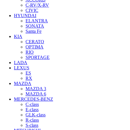
C-RV/X-RV
CIVIC
HYUNDAI
ELANTRA
SONATA
Santa Fe
KIA
CERATO
OPTIMA
RIO
SPORTAGE
LADA
LEXUS
ES
RX
MAZDA
MAZDA 3
MAZDA 6
MERCEDES-BENZ
C-class
E-class
GLK-class
R-class
S-class