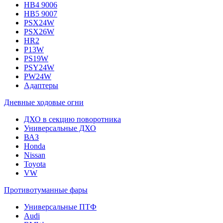
HB4 9006
HB5 9007
PSX24W
PSX26W
HR2
P13W
PS19W
PSY24W
PW24W
Адаптеры
Дневные ходовые огни
ДХО в секцию поворотника
Универсальные ДХО
ВАЗ
Honda
Nissan
Toyota
VW
Противотуманные фары
Универсальные ПТФ
Audi