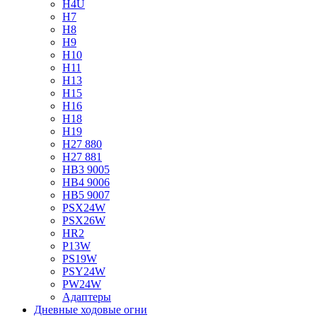
H4U
H7
H8
H9
H10
H11
H13
H15
H16
H18
H19
H27 880
H27 881
HB3 9005
HB4 9006
HB5 9007
PSX24W
PSX26W
HR2
P13W
PS19W
PSY24W
PW24W
Адаптеры
Дневные ходовые огни