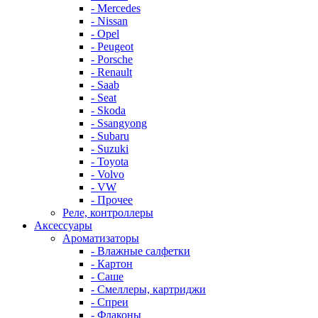
- Mercedes
- Nissan
- Opel
- Peugeot
- Porsche
- Renault
- Saab
- Seat
- Skoda
- Ssangyong
- Subaru
- Suzuki
- Toyota
- Volvo
- VW
- Прочее
Реле, контроллеры
Аксессуары
Ароматизаторы
- Влажные салфетки
- Картон
- Саше
- Смеллеры, картриджи
- Спреи
- Флаконы