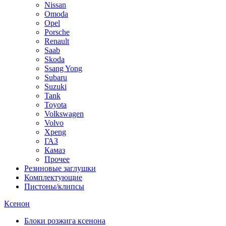
Nissan
Omoda
Opel
Porsche
Renault
Saab
Skoda
Ssang Yong
Subaru
Suzuki
Tank
Toyota
Volkswagen
Volvo
Xpeng
ГАЗ
Камаз
Прочее
Резиновые заглушки
Комплектующие
Пистоны/клипсы
Ксенон
Блоки розжига ксенона