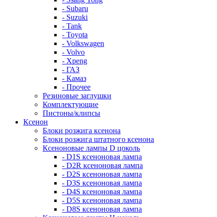
- Subaru
- Suzuki
- Tank
- Toyota
- Volkswagen
- Volvo
- Xpeng
- ГАЗ
- Камаз
- Прочее
Резиновые заглушки
Комплектующие
Пистоны/клипсы
Ксенон
Блоки розжига ксенона
Блоки розжига штатного ксенона
Ксеноновые лампы D цоколь
- D1S ксеноновая лампа
- D2R ксеноновая лампа
- D2S ксеноновая лампа
- D3S ксеноновая лампа
- D4S ксеноновая лампа
- D5S ксеноновая лампа
- D8S ксеноновая лампа