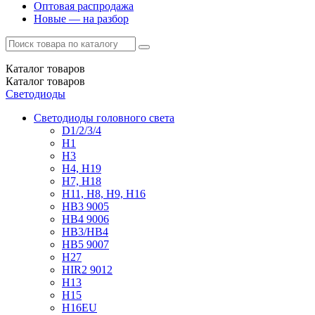
Оптовая распродажа
Новые — на разбор
Каталог
товаров
Каталог
товаров
Светодиоды
Светодиоды головного света
D1/2/3/4
H1
H3
H4, H19
H7, H18
H11, H8, H9, H16
HB3 9005
HB4 9006
HB3/HB4
HB5 9007
H27
HIR2 9012
H13
H15
H16EU