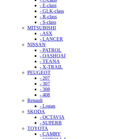
- E-class
- GLK-class
- R-class
- S-class
MITSUBISHI
- ASX
- LANCER
NISSAN
- PATROL
- QASHQAI
- TEANA
- X-TRAIL
PEUGEOT
- 207
- 307
- 308
- 408
Renault
- Logan
SKODA
- OCTAVIA
- SUPERB
TOYOTA
- CAMRY