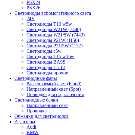
PSX24
PSX26
Светодиоды вспомогательного света
24V
Светодиоды T10 w5w
Светодиоды W21W (7440)
Светодиоды W21/5W (7443)
Светодиоды P21W (1156)
Светодиоды P21/5W (1157)
Светодиоды c5w
Светодиоды T15 w16w
Светодиоды BA9S
Светодиоды T5 T3
Светодиоды прочие
Светодиодные фары
Рассеиваемый свет (Flood)
Направленный свет (Spot)
Проводка для подключения
Светодиодные балки
Направленный свет
Проводка
Обманки для светодиодов
Адаптеры
Audi
BMW