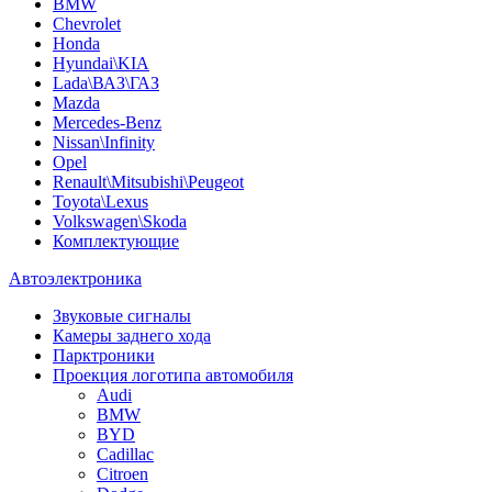
BMW
Chevrolet
Honda
Hyundai\KIA
Lada\ВАЗ\ГАЗ
Mazda
Mercedes-Benz
Nissan\Infinity
Opel
Renault\Mitsubishi\Peugeot
Toyota\Lexus
Volkswagen\Skoda
Комплектующие
Автоэлектроника
Звуковые сигналы
Камеры заднего хода
Парктроники
Проекция логотипа автомобиля
Audi
BMW
BYD
Cadillac
Citroen