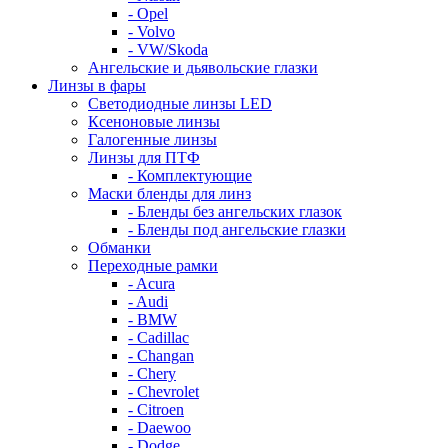
- Opel
- Volvo
- VW/Skoda
Ангельские и дьявольские глазки
Линзы в фары
Светодиодные линзы LED
Ксеноновые линзы
Галогенные линзы
Линзы для ПТФ
- Комплектующие
Маски бленды для линз
- Бленды без ангельских глазок
- Бленды под ангельские глазки
Обманки
Переходные рамки
- Acura
- Audi
- BMW
- Cadillac
- Changan
- Chery
- Chevrolet
- Citroen
- Daewoo
- Dodge