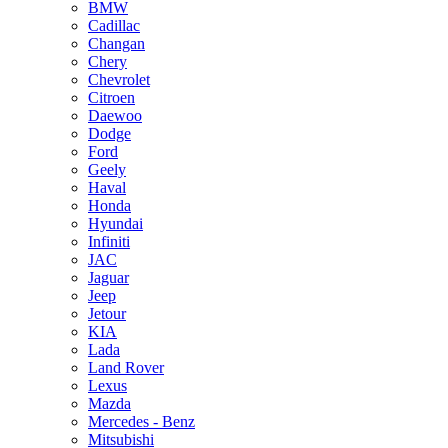
BMW
Cadillac
Changan
Chery
Chevrolet
Citroen
Daewoo
Dodge
Ford
Geely
Haval
Honda
Hyundai
Infiniti
JAC
Jaguar
Jeep
Jetour
KIA
Lada
Land Rover
Lexus
Mazda
Mercedes - Benz
Mitsubishi