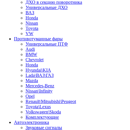
ДХО в секцию поворотника
Универсальные ДХО
ВАЗ
Honda
Nissan
Toyota
VW
Противотуманные фары
Универсальные ПТФ
Audi
BMW
Chevrolet
Honda
Hyundai\KIA
Lada\ВАЗ\ГАЗ
Mazda
Mercedes-Benz
Nissan\Infinity
Opel
Renault\Mitsubishi\Peugeot
Toyota\Lexus
Volkswagen\Skoda
Комплектующие
Автоэлектроника
Звуковые сигналы