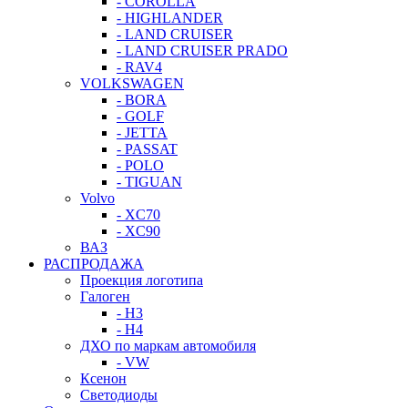
- COROLLA
- HIGHLANDER
- LAND CRUISER
- LAND CRUISER PRADO
- RAV4
VOLKSWAGEN
- BORA
- GOLF
- JETTA
- PASSAT
- POLO
- TIGUAN
Volvo
- XC70
- XC90
ВАЗ
РАСПРОДАЖА
Проекция логотипа
Галоген
- H3
- H4
ДХО по маркам автомобиля
- VW
Ксенон
Светодиоды