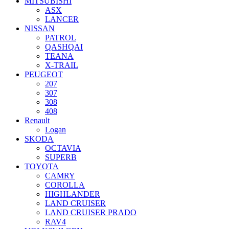
MITSUBISHI
ASX
LANCER
NISSAN
PATROL
QASHQAI
TEANA
X-TRAIL
PEUGEOT
207
307
308
408
Renault
Logan
SKODA
OCTAVIA
SUPERB
TOYOTA
CAMRY
COROLLA
HIGHLANDER
LAND CRUISER
LAND CRUISER PRADO
RAV4