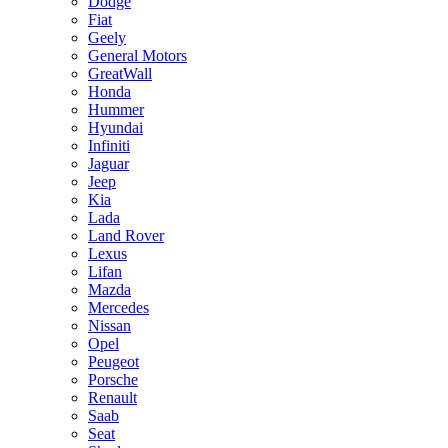
Dodge
Fiat
Geely
General Motors
GreatWall
Honda
Hummer
Hyundai
Infiniti
Jaguar
Jeep
Kia
Lada
Land Rover
Lexus
Lifan
Mazda
Mercedes
Nissan
Opel
Peugeot
Porsche
Renault
Saab
Seat