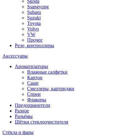
Skoda
Ssangyong
Subaru
Suzuki
Toyota
Volvo
VW
Прочее
Реле, контроллеры
Аксессуары
Ароматизаторы
Влажные салфетки
Картон
Саше
Смеллеры, картриджи
Спреи
Флаконы
Предохранители
Разное
Разъёмы
Щётки стеклоочистителя
Стёкла и фары