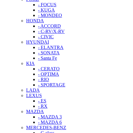
- FOCUS
- KUGA
- MONDEO
HONDA
- ACCORD
- C-RV/X-RV
- CIVIC
HYUNDAI
- ELANTRA
- SONATA
- Santa Fe
KIA
- CERATO
- OPTIMA
- RIO
- SPORTAGE
LADA
LEXUS
- ES
- RX
MAZDA
- MAZDA 3
- MAZDA 6
MERCEDES-BENZ
- C-class