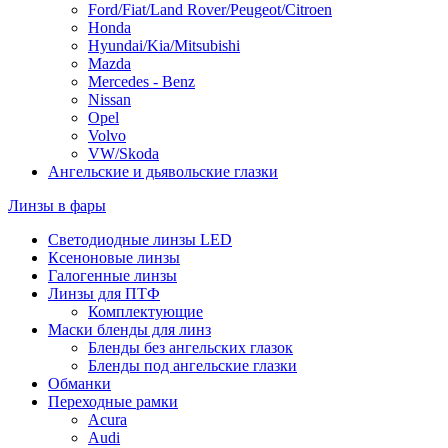
Ford/Fiat/Land Rover/Peugeot/Citroen
Honda
Hyundai/Kia/Mitsubishi
Mazda
Mercedes - Benz
Nissan
Opel
Volvo
VW/Skoda
Ангельские и дьявольские глазки
Линзы в фары
Светодиодные линзы LED
Ксеноновые линзы
Галогенные линзы
Линзы для ПТФ
Комплектующие
Маски бленды для линз
Бленды без ангельских глазок
Бленды под ангельские глазки
Обманки
Переходные рамки
Acura
Audi