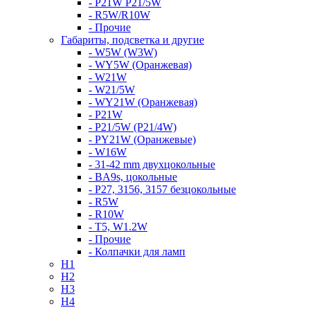
- P21W P21/5W
- R5W/R10W
- Прочие
Габариты, подсветка и другие
- W5W (W3W)
- WY5W (Оранжевая)
- W21W
- W21/5W
- WY21W (Оранжевая)
- P21W
- P21/5W (P21/4W)
- PY21W (Оранжевые)
- W16W
- 31-42 mm двухцокольные
- BA9s, цокольные
- P27, 3156, 3157 безцокольные
- R5W
- R10W
- T5, W1.2W
- Прочие
- Колпачки для ламп
H1
H2
H3
H4