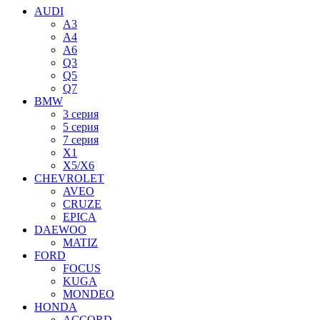
AUDI
A3
A4
A6
Q3
Q5
Q7
BMW
3 серия
5 серия
7 серия
X1
X5/X6
CHEVROLET
AVEO
CRUZE
EPICA
DAEWOO
MATIZ
FORD
FOCUS
KUGA
MONDEO
HONDA
ACCORD