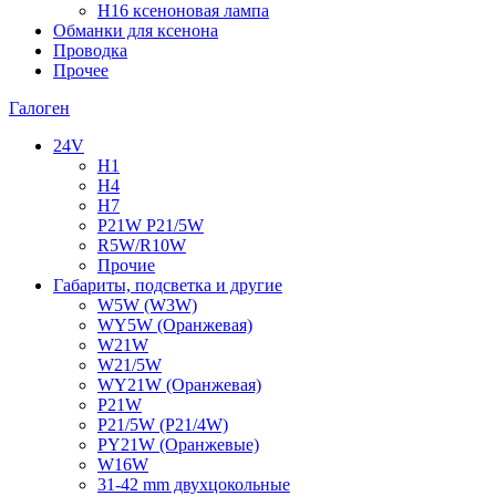
H16 ксеноновая лампа
Обманки для ксенона
Проводка
Прочее
Галоген
24V
H1
H4
H7
P21W P21/5W
R5W/R10W
Прочие
Габариты, подсветка и другие
W5W (W3W)
WY5W (Оранжевая)
W21W
W21/5W
WY21W (Оранжевая)
P21W
P21/5W (P21/4W)
PY21W (Оранжевые)
W16W
31-42 mm двухцокольные