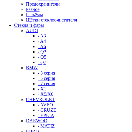
Предохранители
Разное
Разъёмы
Щётки стеклоочистителя
Стёкла и фары
AUDI
- A3
- A4
- A6
- Q3
- Q5
- Q7
BMW
- 3 серия
- 5 серия
- 7 серия
- X1
- X5/X6
CHEVROLET
- AVEO
- CRUZE
- EPICA
DAEWOO
- MATIZ
FORD