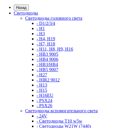
Назад
Светодиоды
Светодиоды головного света
- D1/2/3/4
- H1
- H3
- H4, H19
- H7, H18
- H11, H8, H9, H16
- HB3 9005
- HB4 9006
- HB3/HB4
- HB5 9007
- H27
- HIR2 9012
- H13
- H15
- H16EU
- PSX24
- PSX26
Светодиоды вспомогательного света
- 24V
- Светодиоды T10 w5w
- Светодиоды W21W (7440)