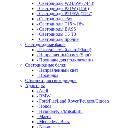
- Светодиоды W21/5W (7443)
- Светодиоды P21W (1156)
- Светодиоды P21/5W (1157)
- Светодиоды c5w
- Светодиоды T15 w16w
- Светодиоды BA9S
- Светодиоды T5 T3
- Светодиоды прочие
Светодиодные фары
- Рассеиваемый свет (Flood)
- Направленный свет (Spot)
- Проводка для подключения
Светодиодные балки
- Направленный свет
- Проводка
Обманки для светодиодов
Адаптеры
- Audi
- BMW
- Ford/Fiat/Land Rover/Peugeot/Citroen
- Honda
- Hyundai/Kia/Mitsubishi
- Mazda
- Mercedes - Benz
- Nissan