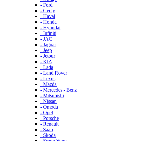
- Ford
- Geely
- Haval
- Honda
- Hyundai
- Infiniti
- JAC
- Jaguar
- Jeep
- Jetour
- KIA
- Lada
- Land Rover
- Lexus
- Mazda
- Mercedes - Benz
- Mitsubishi
- Nissan
- Omoda
- Opel
- Porsche
- Renault
- Saab
- Skoda
- Ssang Yong