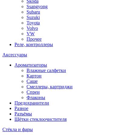
Skoda
Ssangyong
Subaru
Suzuki
Toyota
Volvo
VW
Прочее
Реле, контроллеры
Аксессуары
Ароматизаторы
Влажные салфетки
Картон
Саше
Смеллеры, картриджи
Спреи
Флаконы
Предохранители
Разное
Разъёмы
Щётки стеклоочистителя
Стёкла и фары