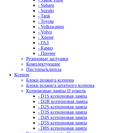
- Subaru
- Suzuki
- Tank
- Toyota
- Volkswagen
- Volvo
- Xpeng
- ГАЗ
- Камаз
- Прочее
Резиновые заглушки
Комплектующие
Пистоны/клипсы
Ксенон
Блоки розжига ксенона
Блоки розжига штатного ксенона
Ксеноновые лампы D цоколь
- D1S ксеноновая лампа
- D2R ксеноновая лампа
- D2S ксеноновая лампа
- D3S ксеноновая лампа
- D4S ксеноновая лампа
- D5S ксеноновая лампа
- D8S ксеноновая лампа