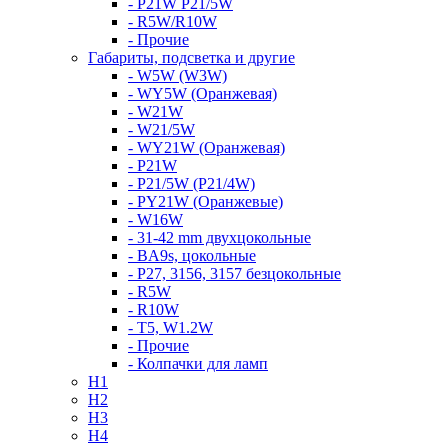
- P21W P21/5W
- R5W/R10W
- Прочие
Габариты, подсветка и другие
- W5W (W3W)
- WY5W (Оранжевая)
- W21W
- W21/5W
- WY21W (Оранжевая)
- P21W
- P21/5W (P21/4W)
- PY21W (Оранжевые)
- W16W
- 31-42 mm двухцокольные
- BA9s, цокольные
- P27, 3156, 3157 безцокольные
- R5W
- R10W
- T5, W1.2W
- Прочие
- Колпачки для ламп
H1
H2
H3
H4