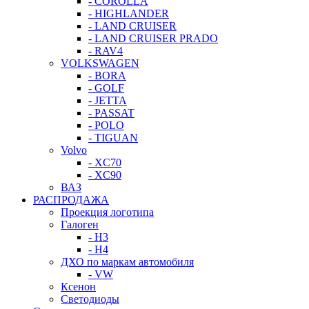
- COROLLA
- HIGHLANDER
- LAND CRUISER
- LAND CRUISER PRADO
- RAV4
VOLKSWAGEN
- BORA
- GOLF
- JETTA
- PASSAT
- POLO
- TIGUAN
Volvo
- XC70
- XC90
ВАЗ
РАСПРОДАЖА
Проекция логотипа
Галоген
- H3
- H4
ДХО по маркам автомобиля
- VW
Ксенон
Светодиоды