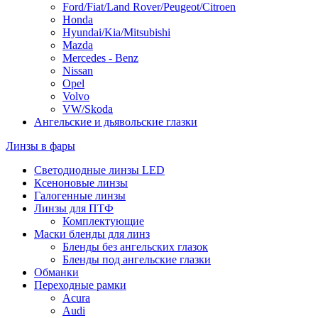
Ford/Fiat/Land Rover/Peugeot/Citroen
Honda
Hyundai/Kia/Mitsubishi
Mazda
Mercedes - Benz
Nissan
Opel
Volvo
VW/Skoda
Ангельские и дьявольские глазки
Линзы в фары
Светодиодные линзы LED
Ксеноновые линзы
Галогенные линзы
Линзы для ПТФ
Комплектующие
Маски бленды для линз
Бленды без ангельских глазок
Бленды под ангельские глазки
Обманки
Переходные рамки
Acura
Audi