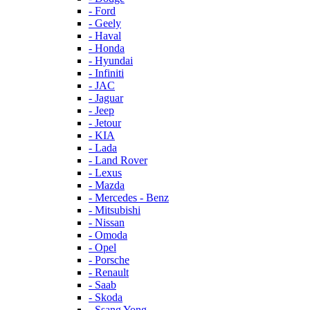
- Ford
- Geely
- Haval
- Honda
- Hyundai
- Infiniti
- JAC
- Jaguar
- Jeep
- Jetour
- KIA
- Lada
- Land Rover
- Lexus
- Mazda
- Mercedes - Benz
- Mitsubishi
- Nissan
- Omoda
- Opel
- Porsche
- Renault
- Saab
- Skoda
- Ssang Yong