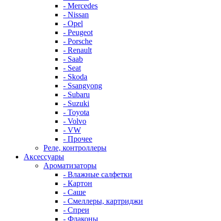
- Mercedes
- Nissan
- Opel
- Peugeot
- Porsche
- Renault
- Saab
- Seat
- Skoda
- Ssangyong
- Subaru
- Suzuki
- Toyota
- Volvo
- VW
- Прочее
Реле, контроллеры
Аксессуары
Ароматизаторы
- Влажные салфетки
- Картон
- Саше
- Смеллеры, картриджи
- Спреи
- Флаконы