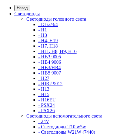
Назад
Светодиоды
Светодиоды головного света
- D1/2/3/4
- H1
- H3
- H4, H19
- H7, H18
- H11, H8, H9, H16
- HB3 9005
- HB4 9006
- HB3/HB4
- HB5 9007
- H27
- HIR2 9012
- H13
- H15
- H16EU
- PSX24
- PSX26
Светодиоды вспомогательного света
- 24V
- Светодиоды T10 w5w
- Светодиоды W21W (7440)