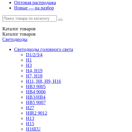
Оптовая распродажа
Новые — на разбор
Каталог
товаров
Каталог
товаров
Светодиоды
Светодиоды головного света
D1/2/3/4
H1
H3
H4, H19
H7, H18
H11, H8, H9, H16
HB3 9005
HB4 9006
HB3/HB4
HB5 9007
H27
HIR2 9012
H13
H15
H16EU