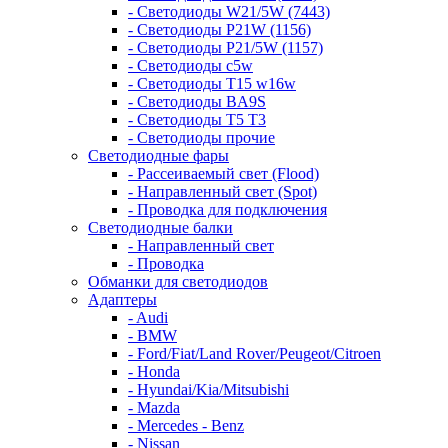
- Светодиоды W21/5W (7443)
- Светодиоды P21W (1156)
- Светодиоды P21/5W (1157)
- Светодиоды c5w
- Светодиоды T15 w16w
- Светодиоды BA9S
- Светодиоды T5 T3
- Светодиоды прочие
Светодиодные фары
- Рассеиваемый свет (Flood)
- Направленный свет (Spot)
- Проводка для подключения
Светодиодные балки
- Направленный свет
- Проводка
Обманки для светодиодов
Адаптеры
- Audi
- BMW
- Ford/Fiat/Land Rover/Peugeot/Citroen
- Honda
- Hyundai/Kia/Mitsubishi
- Mazda
- Mercedes - Benz
- Nissan