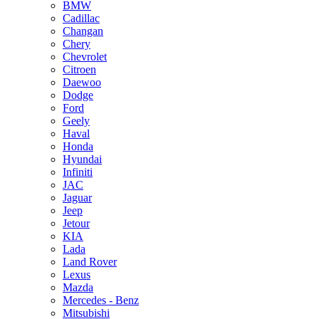
BMW
Cadillac
Changan
Chery
Chevrolet
Citroen
Daewoo
Dodge
Ford
Geely
Haval
Honda
Hyundai
Infiniti
JAC
Jaguar
Jeep
Jetour
KIA
Lada
Land Rover
Lexus
Mazda
Mercedes - Benz
Mitsubishi