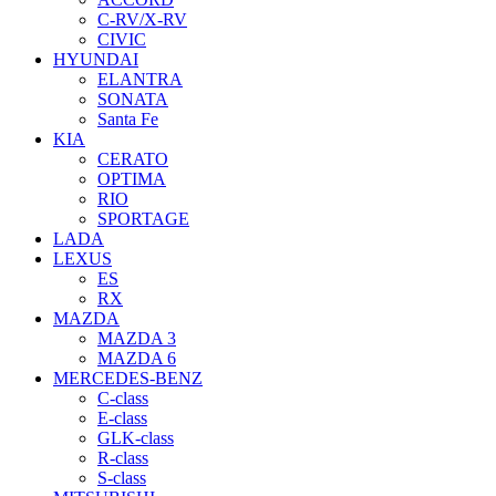
C-RV/X-RV
CIVIC
HYUNDAI
ELANTRA
SONATA
Santa Fe
KIA
CERATO
OPTIMA
RIO
SPORTAGE
LADA
LEXUS
ES
RX
MAZDA
MAZDA 3
MAZDA 6
MERCEDES-BENZ
C-class
E-class
GLK-class
R-class
S-class