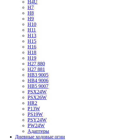
H4U
H7
H8
H9
H10
H11
H13
H15
H16
H18
H19
H27 880
H27 881
HB3 9005
HB4 9006
HB5 9007
PSX24W
PSX26W
HR2
P13W
PS19W
PSY24W
PW24W
Адаптеры
Дневные ходовые огни