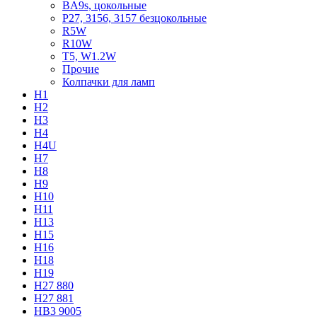
BA9s, цокольные
P27, 3156, 3157 безцокольные
R5W
R10W
T5, W1.2W
Прочие
Колпачки для ламп
H1
H2
H3
H4
H4U
H7
H8
H9
H10
H11
H13
H15
H16
H18
H19
H27 880
H27 881
HB3 9005