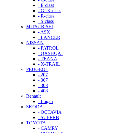
- E-class
- GLK-class
- R-class
- S-class
MITSUBISHI
- ASX
- LANCER
NISSAN
- PATROL
- QASHQAI
- TEANA
- X-TRAIL
PEUGEOT
- 207
- 307
- 308
- 408
Renault
- Logan
SKODA
- OCTAVIA
- SUPERB
TOYOTA
- CAMRY