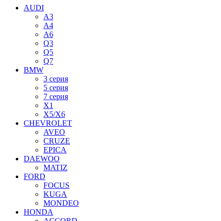
AUDI
A3
A4
A6
Q3
Q5
Q7
BMW
3 серия
5 серия
7 серия
X1
X5/X6
CHEVROLET
AVEO
CRUZE
EPICA
DAEWOO
MATIZ
FORD
FOCUS
KUGA
MONDEO
HONDA
ACCORD