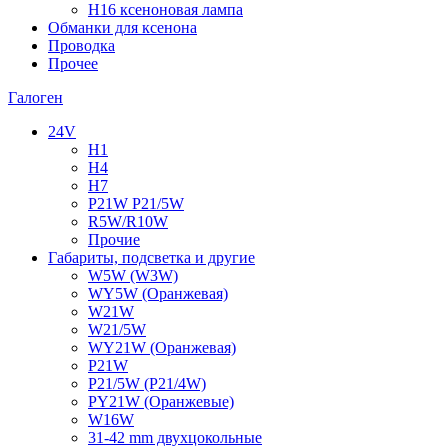
H16 ксеноновая лампа
Обманки для ксенона
Проводка
Прочее
Галоген
24V
H1
H4
H7
P21W P21/5W
R5W/R10W
Прочие
Габариты, подсветка и другие
W5W (W3W)
WY5W (Оранжевая)
W21W
W21/5W
WY21W (Оранжевая)
P21W
P21/5W (P21/4W)
PY21W (Оранжевые)
W16W
31-42 mm двухцокольные