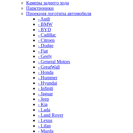
Камеры заднего хода
Парктроники
Проекция логотипа автомобиля
- Audi
- BMW
- BYD
- Cadillac
- Citroen
- Dodge
- Fiat
- Geely
- General Motors
- GreatWall
- Honda
- Hummer
- Hyundai
- Infiniti
- Jaguar
- Jeep
- Kia
- Lada
- Land Rover
- Lexus
- Lifan
- Mazda