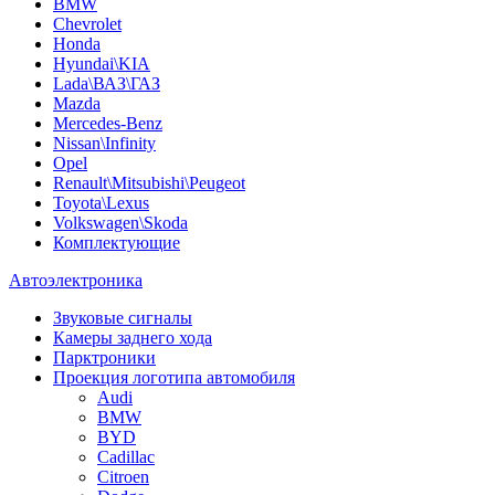
BMW
Chevrolet
Honda
Hyundai\KIA
Lada\ВАЗ\ГАЗ
Mazda
Mercedes-Benz
Nissan\Infinity
Opel
Renault\Mitsubishi\Peugeot
Toyota\Lexus
Volkswagen\Skoda
Комплектующие
Автоэлектроника
Звуковые сигналы
Камеры заднего хода
Парктроники
Проекция логотипа автомобиля
Audi
BMW
BYD
Cadillac
Citroen