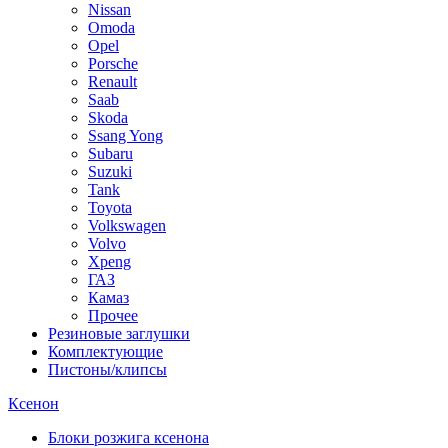
Nissan
Omoda
Opel
Porsche
Renault
Saab
Skoda
Ssang Yong
Subaru
Suzuki
Tank
Toyota
Volkswagen
Volvo
Xpeng
ГАЗ
Камаз
Прочее
Резиновые заглушки
Комплектующие
Пистоны/клипсы
Ксенон
Блоки розжига ксенона