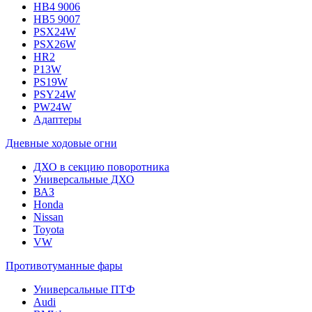
HB4 9006
HB5 9007
PSX24W
PSX26W
HR2
P13W
PS19W
PSY24W
PW24W
Адаптеры
Дневные ходовые огни
ДХО в секцию поворотника
Универсальные ДХО
ВАЗ
Honda
Nissan
Toyota
VW
Противотуманные фары
Универсальные ПТФ
Audi