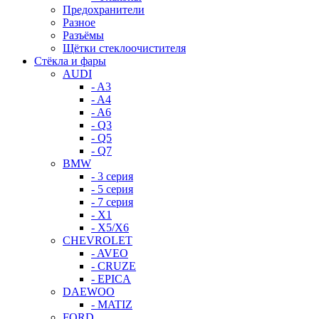
Предохранители
Разное
Разъёмы
Щётки стеклоочистителя
Стёкла и фары
AUDI
- A3
- A4
- A6
- Q3
- Q5
- Q7
BMW
- 3 серия
- 5 серия
- 7 серия
- X1
- X5/X6
CHEVROLET
- AVEO
- CRUZE
- EPICA
DAEWOO
- MATIZ
FORD