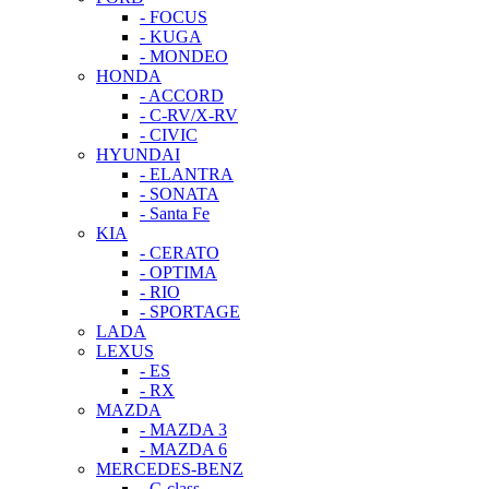
- FOCUS
- KUGA
- MONDEO
HONDA
- ACCORD
- C-RV/X-RV
- CIVIC
HYUNDAI
- ELANTRA
- SONATA
- Santa Fe
KIA
- CERATO
- OPTIMA
- RIO
- SPORTAGE
LADA
LEXUS
- ES
- RX
MAZDA
- MAZDA 3
- MAZDA 6
MERCEDES-BENZ
- C-class