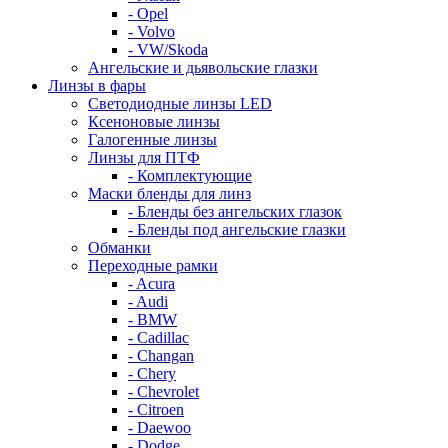
- Opel
- Volvo
- VW/Skoda
Ангельские и дьявольские глазки
Линзы в фары
Светодиодные линзы LED
Ксеноновые линзы
Галогенные линзы
Линзы для ПТФ
- Комплектующие
Маски бленды для линз
- Бленды без ангельских глазок
- Бленды под ангельские глазки
Обманки
Переходные рамки
- Acura
- Audi
- BMW
- Cadillac
- Changan
- Chery
- Chevrolet
- Citroen
- Daewoo
- Dodge