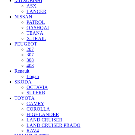
MITSUBISHI
ASX
LANCER
NISSAN
PATROL
QASHQAI
TEANA
X-TRAIL
PEUGEOT
207
307
308
408
Renault
Logan
SKODA
OCTAVIA
SUPERB
TOYOTA
CAMRY
COROLLA
HIGHLANDER
LAND CRUISER
LAND CRUISER PRADO
RAV4