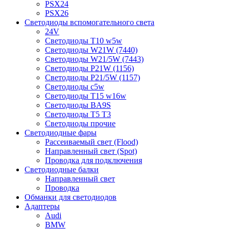
PSX24
PSX26
Светодиоды вспомогательного света
24V
Светодиоды T10 w5w
Светодиоды W21W (7440)
Светодиоды W21/5W (7443)
Светодиоды P21W (1156)
Светодиоды P21/5W (1157)
Светодиоды c5w
Светодиоды T15 w16w
Светодиоды BA9S
Светодиоды T5 T3
Светодиоды прочие
Светодиодные фары
Рассеиваемый свет (Flood)
Направленный свет (Spot)
Проводка для подключения
Светодиодные балки
Направленный свет
Проводка
Обманки для светодиодов
Адаптеры
Audi
BMW