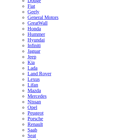
Dodge
Fiat
Geely
General Motors
GreatWall
Honda
Hummer
Hyundai
Infiniti
Jaguar
Jeep
Kia
Lada
Land Rover
Lexus
Lifan
Mazda
Mercedes
Nissan
Opel
Peugeot
Porsche
Renault
Saab
Seat