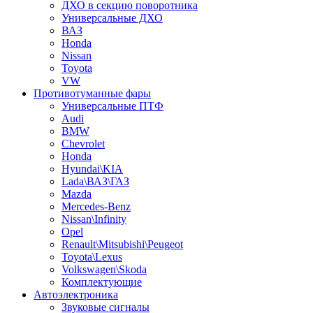
ДХО в секцию поворотника
Универсальные ДХО
ВАЗ
Honda
Nissan
Toyota
VW
Противотуманные фары
Универсальные ПТФ
Audi
BMW
Chevrolet
Honda
Hyundai\KIA
Lada\ВАЗ\ГАЗ
Mazda
Mercedes-Benz
Nissan\Infinity
Opel
Renault\Mitsubishi\Peugeot
Toyota\Lexus
Volkswagen\Skoda
Комплектующие
Автоэлектроника
Звуковые сигналы