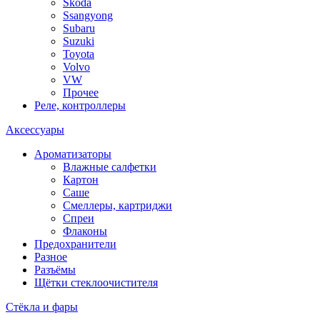
Skoda
Ssangyong
Subaru
Suzuki
Toyota
Volvo
VW
Прочее
Реле, контроллеры
Аксессуары
Ароматизаторы
Влажные салфетки
Картон
Саше
Смеллеры, картриджи
Спреи
Флаконы
Предохранители
Разное
Разъёмы
Щётки стеклоочистителя
Стёкла и фары