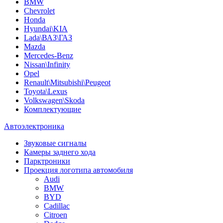
BMW
Chevrolet
Honda
Hyundai\KIA
Lada\ВАЗ\ГАЗ
Mazda
Mercedes-Benz
Nissan\Infinity
Opel
Renault\Mitsubishi\Peugeot
Toyota\Lexus
Volkswagen\Skoda
Комплектующие
Автоэлектроника
Звуковые сигналы
Камеры заднего хода
Парктроники
Проекция логотипа автомобиля
Audi
BMW
BYD
Cadillac
Citroen