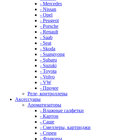
- Mercedes
- Nissan
- Opel
- Peugeot
- Porsche
- Renault
- Saab
- Seat
- Skoda
- Ssangyong
- Subaru
- Suzuki
- Toyota
- Volvo
- VW
- Прочее
Реле, контроллеры
Аксессуары
Ароматизаторы
- Влажные салфетки
- Картон
- Саше
- Смеллеры, картриджи
- Спреи
- Флаконы