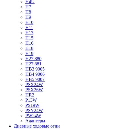
H4U
H7
H8
H9
H10
H11
H13
H15
H16
H18
H19
H27 880
H27 881
HB3 9005
HB4 9006
HB5 9007
PSX24W
PSX26W
HR2
P13W
PS19W
PSY24W
PW24W
Адаптеры
Дневные ходовые огни