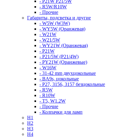
- P21W P21/5W
- R5W/R10W
- Прочие
Габариты, подсветка и другие
- W5W (W3W)
- WY5W (Оранжевая)
- W21W
- W21/5W
- WY21W (Оранжевая)
- P21W
- P21/5W (P21/4W)
- PY21W (Оранжевые)
- W16W
- 31-42 mm двухцокольные
- BA9s, цокольные
- P27, 3156, 3157 безцокольные
- R5W
- R10W
- T5, W1.2W
- Прочие
- Колпачки для ламп
H1
H2
H3
H4