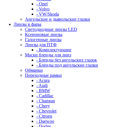
- Opel
- Volvo
- VW/Skoda
Ангельские и дьявольские глазки
Линзы в фары
Светодиодные линзы LED
Ксеноновые линзы
Галогенные линзы
Линзы для ПТФ
- Комплектующие
Маски бленды для линз
- Бленды без ангельских глазок
- Бленды под ангельские глазки
Обманки
Переходные рамки
- Acura
- Audi
- BMW
- Cadillac
- Changan
- Chery
- Chevrolet
- Citroen
- Daewoo
- Dodge