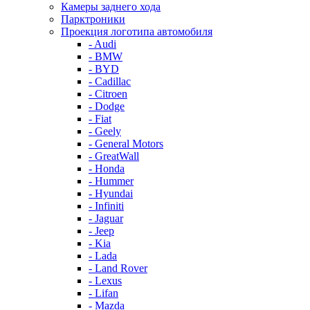
Камеры заднего хода
Парктроники
Проекция логотипа автомобиля
- Audi
- BMW
- BYD
- Cadillac
- Citroen
- Dodge
- Fiat
- Geely
- General Motors
- GreatWall
- Honda
- Hummer
- Hyundai
- Infiniti
- Jaguar
- Jeep
- Kia
- Lada
- Land Rover
- Lexus
- Lifan
- Mazda