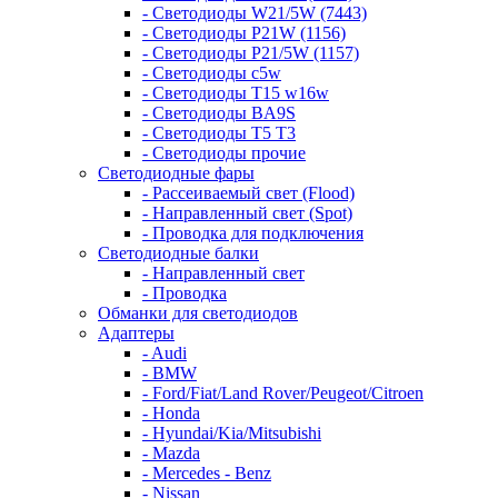
- Светодиоды W21/5W (7443)
- Светодиоды P21W (1156)
- Светодиоды P21/5W (1157)
- Светодиоды c5w
- Светодиоды T15 w16w
- Светодиоды BA9S
- Светодиоды T5 T3
- Светодиоды прочие
Светодиодные фары
- Рассеиваемый свет (Flood)
- Направленный свет (Spot)
- Проводка для подключения
Светодиодные балки
- Направленный свет
- Проводка
Обманки для светодиодов
Адаптеры
- Audi
- BMW
- Ford/Fiat/Land Rover/Peugeot/Citroen
- Honda
- Hyundai/Kia/Mitsubishi
- Mazda
- Mercedes - Benz
- Nissan