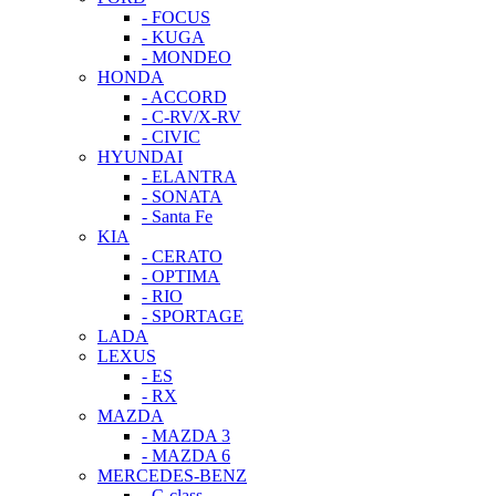
- FOCUS
- KUGA
- MONDEO
HONDA
- ACCORD
- C-RV/X-RV
- CIVIC
HYUNDAI
- ELANTRA
- SONATA
- Santa Fe
KIA
- CERATO
- OPTIMA
- RIO
- SPORTAGE
LADA
LEXUS
- ES
- RX
MAZDA
- MAZDA 3
- MAZDA 6
MERCEDES-BENZ
- C-class