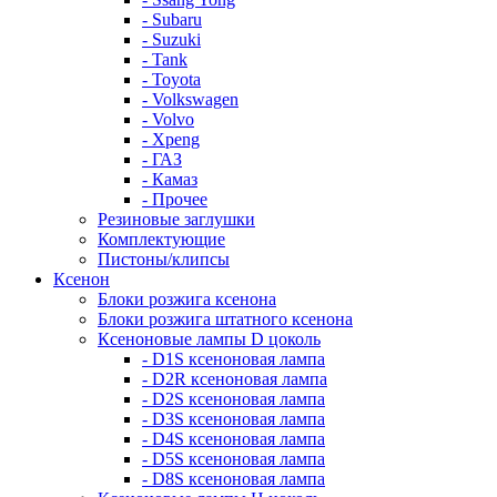
- Subaru
- Suzuki
- Tank
- Toyota
- Volkswagen
- Volvo
- Xpeng
- ГАЗ
- Камаз
- Прочее
Резиновые заглушки
Комплектующие
Пистоны/клипсы
Ксенон
Блоки розжига ксенона
Блоки розжига штатного ксенона
Ксеноновые лампы D цоколь
- D1S ксеноновая лампа
- D2R ксеноновая лампа
- D2S ксеноновая лампа
- D3S ксеноновая лампа
- D4S ксеноновая лампа
- D5S ксеноновая лампа
- D8S ксеноновая лампа