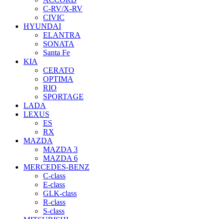
C-RV/X-RV
CIVIC
HYUNDAI
ELANTRA
SONATA
Santa Fe
KIA
CERATO
OPTIMA
RIO
SPORTAGE
LADA
LEXUS
ES
RX
MAZDA
MAZDA 3
MAZDA 6
MERCEDES-BENZ
C-class
E-class
GLK-class
R-class
S-class