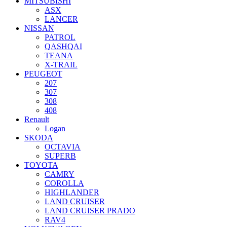
MITSUBISHI
ASX
LANCER
NISSAN
PATROL
QASHQAI
TEANA
X-TRAIL
PEUGEOT
207
307
308
408
Renault
Logan
SKODA
OCTAVIA
SUPERB
TOYOTA
CAMRY
COROLLA
HIGHLANDER
LAND CRUISER
LAND CRUISER PRADO
RAV4