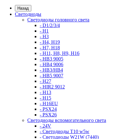
Назад
Светодиоды
Светодиоды головного света
- D1/2/3/4
- H1
- H3
- H4, H19
- H7, H18
- H11, H8, H9, H16
- HB3 9005
- HB4 9006
- HB3/HB4
- HB5 9007
- H27
- HIR2 9012
- H13
- H15
- H16EU
- PSX24
- PSX26
Светодиоды вспомогательного света
- 24V
- Светодиоды T10 w5w
- Светодиоды W21W (7440)