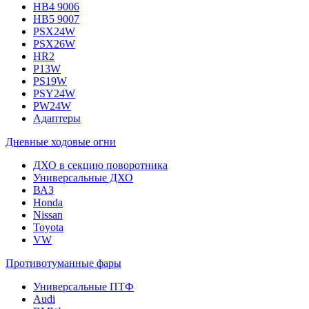
HB4 9006
HB5 9007
PSX24W
PSX26W
HR2
P13W
PS19W
PSY24W
PW24W
Адаптеры
Дневные ходовые огни
ДХО в секцию поворотника
Универсальные ДХО
ВАЗ
Honda
Nissan
Toyota
VW
Противотуманные фары
Универсальные ПТФ
Audi