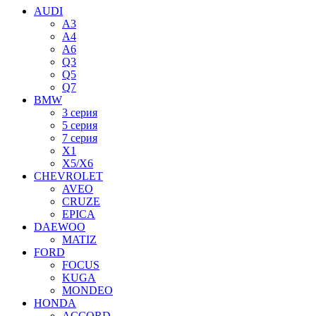
AUDI
A3
A4
A6
Q3
Q5
Q7
BMW
3 серия
5 серия
7 серия
X1
X5/X6
CHEVROLET
AVEO
CRUZE
EPICA
DAEWOO
MATIZ
FORD
FOCUS
KUGA
MONDEO
HONDA
ACCORD