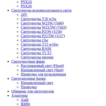
PSX24
PSX26
Светодиоды вспомогательного света
24V
Светодиоды T10 w5w
Светодиоды W21W (7440)
Светодиоды W21/5W (7443)
Светодиоды P21W (1156)
Светодиоды P21/5W (1157)
Светодиоды c5w
Светодиоды T15 w16w
Светодиоды BA9S
Светодиоды T5 T3
Светодиоды прочие
Светодиодные фары
Рассеиваемый свет (Flood)
Направленный свет (Spot)
Проводка для подключения
Светодиодные балки
Направленный свет
Проводка
Обманки для светодиодов
Адаптеры
Audi
BMW