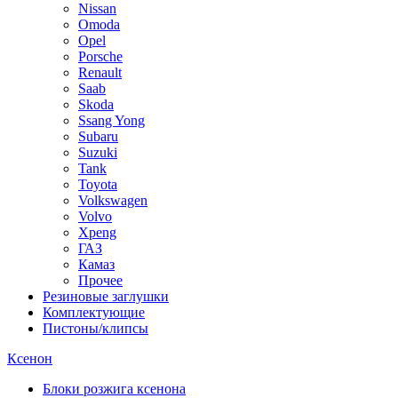
Nissan
Omoda
Opel
Porsche
Renault
Saab
Skoda
Ssang Yong
Subaru
Suzuki
Tank
Toyota
Volkswagen
Volvo
Xpeng
ГАЗ
Камаз
Прочее
Резиновые заглушки
Комплектующие
Пистоны/клипсы
Ксенон
Блоки розжига ксенона