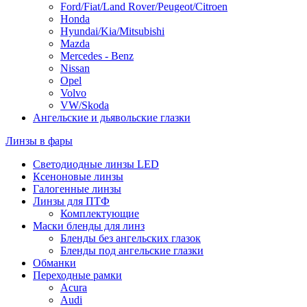
Ford/Fiat/Land Rover/Peugeot/Citroen
Honda
Hyundai/Kia/Mitsubishi
Mazda
Mercedes - Benz
Nissan
Opel
Volvo
VW/Skoda
Ангельские и дьявольские глазки
Линзы в фары
Светодиодные линзы LED
Ксеноновые линзы
Галогенные линзы
Линзы для ПТФ
Комплектующие
Маски бленды для линз
Бленды без ангельских глазок
Бленды под ангельские глазки
Обманки
Переходные рамки
Acura
Audi