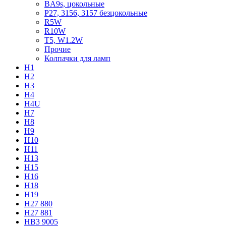
BA9s, цокольные
P27, 3156, 3157 безцокольные
R5W
R10W
T5, W1.2W
Прочие
Колпачки для ламп
H1
H2
H3
H4
H4U
H7
H8
H9
H10
H11
H13
H15
H16
H18
H19
H27 880
H27 881
HB3 9005