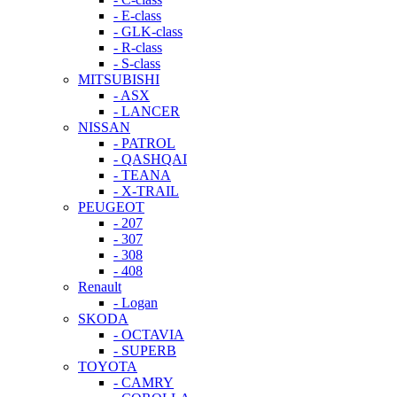
- E-class
- GLK-class
- R-class
- S-class
MITSUBISHI
- ASX
- LANCER
NISSAN
- PATROL
- QASHQAI
- TEANA
- X-TRAIL
PEUGEOT
- 207
- 307
- 308
- 408
Renault
- Logan
SKODA
- OCTAVIA
- SUPERB
TOYOTA
- CAMRY