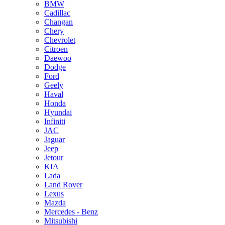
BMW
Cadillac
Changan
Chery
Chevrolet
Citroen
Daewoo
Dodge
Ford
Geely
Haval
Honda
Hyundai
Infiniti
JAC
Jaguar
Jeep
Jetour
KIA
Lada
Land Rover
Lexus
Mazda
Mercedes - Benz
Mitsubishi