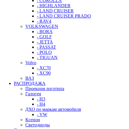
- COROLLA
- HIGHLANDER
- LAND CRUISER
- LAND CRUISER PRADO
- RAV4
VOLKSWAGEN
- BORA
- GOLF
- JETTA
- PASSAT
- POLO
- TIGUAN
Volvo
- XC70
- XC90
ВАЗ
РАСПРОДАЖА
Проекция логотипа
Галоген
- H3
- H4
ДХО по маркам автомобиля
- VW
Ксенон
Светодиоды