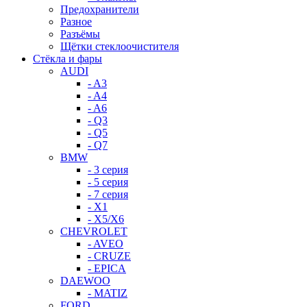
Предохранители
Разное
Разъёмы
Щётки стеклоочистителя
Стёкла и фары
AUDI
- A3
- A4
- A6
- Q3
- Q5
- Q7
BMW
- 3 серия
- 5 серия
- 7 серия
- X1
- X5/X6
CHEVROLET
- AVEO
- CRUZE
- EPICA
DAEWOO
- MATIZ
FORD