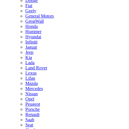
Dodge
Fiat
Geely
General Motors
GreatWall
Honda
Hummer
Hyundai
Infiniti
Jaguar
Jeep
Kia
Lada
Land Rover
Lexus
Lifan
Mazda
Mercedes
Nissan
Opel
Peugeot
Porsche
Renault
Saab
Seat