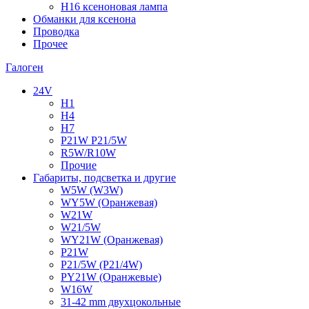
H16 ксеноновая лампа
Обманки для ксенона
Проводка
Прочее
Галоген
24V
H1
H4
H7
P21W P21/5W
R5W/R10W
Прочие
Габариты, подсветка и другие
W5W (W3W)
WY5W (Оранжевая)
W21W
W21/5W
WY21W (Оранжевая)
P21W
P21/5W (P21/4W)
PY21W (Оранжевые)
W16W
31-42 mm двухцокольные