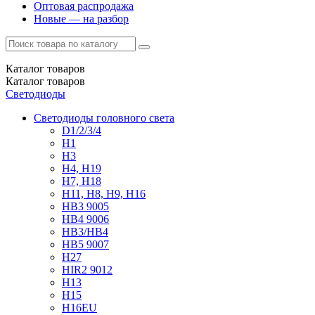
Оптовая распродажа
Новые — на разбор
Каталог
товаров
Каталог
товаров
Светодиоды
Светодиоды головного света
D1/2/3/4
H1
H3
H4, H19
H7, H18
H11, H8, H9, H16
HB3 9005
HB4 9006
HB3/HB4
HB5 9007
H27
HIR2 9012
H13
H15
H16EU