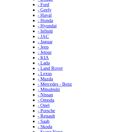
- Ford
- Geely
- Haval
- Honda
- Hyundai
- Infiniti
- JAC
- Jaguar
- Jeep
- Jetour
- KIA
- Lada
- Land Rover
- Lexus
- Mazda
- Mercedes - Benz
- Mitsubishi
- Nissan
- Omoda
- Opel
- Porsche
- Renault
- Saab
- Skoda
- Ssang Yong