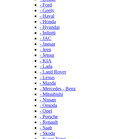
- Ford
- Geely
- Haval
- Honda
- Hyundai
- Infiniti
- JAC
- Jaguar
- Jeep
- Jetour
- KIA
- Lada
- Land Rover
- Lexus
- Mazda
- Mercedes - Benz
- Mitsubishi
- Nissan
- Omoda
- Opel
- Porsche
- Renault
- Saab
- Skoda
- Ssang Yong