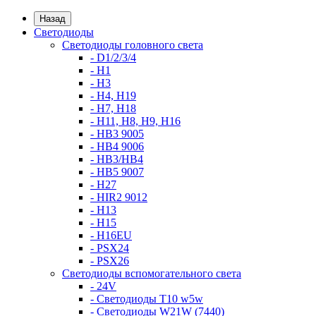
Назад
Светодиоды
Светодиоды головного света
- D1/2/3/4
- H1
- H3
- H4, H19
- H7, H18
- H11, H8, H9, H16
- HB3 9005
- HB4 9006
- HB3/HB4
- HB5 9007
- H27
- HIR2 9012
- H13
- H15
- H16EU
- PSX24
- PSX26
Светодиоды вспомогательного света
- 24V
- Светодиоды T10 w5w
- Светодиоды W21W (7440)