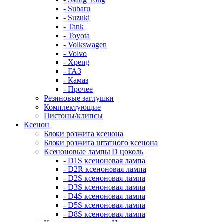
- Subaru
- Suzuki
- Tank
- Toyota
- Volkswagen
- Volvo
- Xpeng
- ГАЗ
- Камаз
- Прочее
Резиновые заглушки
Комплектующие
Пистоны/клипсы
Ксенон
Блоки розжига ксенона
Блоки розжига штатного ксенона
Ксеноновые лампы D цоколь
- D1S ксеноновая лампа
- D2R ксеноновая лампа
- D2S ксеноновая лампа
- D3S ксеноновая лампа
- D4S ксеноновая лампа
- D5S ксеноновая лампа
- D8S ксеноновая лампа