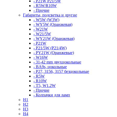
- P21W P21/5W
- R5W/R10W
- Прочие
Габариты, подсветка и другие
- W5W (W3W)
- WY5W (Оранжевая)
- W21W
- W21/5W
- WY21W (Оранжевая)
- P21W
- P21/5W (P21/4W)
- PY21W (Оранжевые)
- W16W
- 31-42 mm двухцокольные
- BA9s, цокольные
- P27, 3156, 3157 безцокольные
- R5W
- R10W
- T5, W1.2W
- Прочие
- Колпачки для ламп
H1
H2
H3
H4