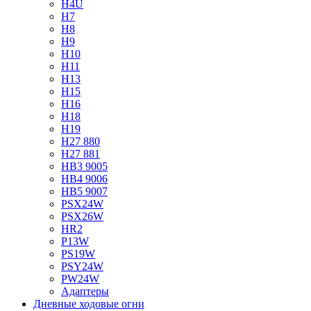
H4U
H7
H8
H9
H10
H11
H13
H15
H16
H18
H19
H27 880
H27 881
HB3 9005
HB4 9006
HB5 9007
PSX24W
PSX26W
HR2
P13W
PS19W
PSY24W
PW24W
Адаптеры
Дневные ходовые огни