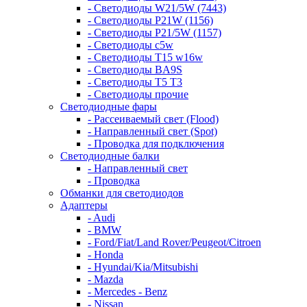
- Светодиоды W21/5W (7443)
- Светодиоды P21W (1156)
- Светодиоды P21/5W (1157)
- Светодиоды c5w
- Светодиоды T15 w16w
- Светодиоды BA9S
- Светодиоды T5 T3
- Светодиоды прочие
Светодиодные фары
- Рассеиваемый свет (Flood)
- Направленный свет (Spot)
- Проводка для подключения
Светодиодные балки
- Направленный свет
- Проводка
Обманки для светодиодов
Адаптеры
- Audi
- BMW
- Ford/Fiat/Land Rover/Peugeot/Citroen
- Honda
- Hyundai/Kia/Mitsubishi
- Mazda
- Mercedes - Benz
- Nissan