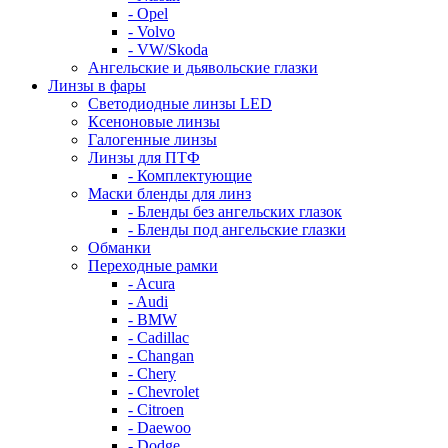
- Opel
- Volvo
- VW/Skoda
Ангельские и дьявольские глазки
Линзы в фары
Светодиодные линзы LED
Ксеноновые линзы
Галогенные линзы
Линзы для ПТФ
- Комплектующие
Маски бленды для линз
- Бленды без ангельских глазок
- Бленды под ангельские глазки
Обманки
Переходные рамки
- Acura
- Audi
- BMW
- Cadillac
- Changan
- Chery
- Chevrolet
- Citroen
- Daewoo
- Dodge