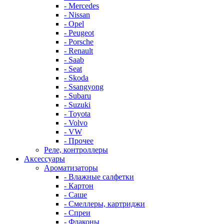
- Mercedes
- Nissan
- Opel
- Peugeot
- Porsche
- Renault
- Saab
- Seat
- Skoda
- Ssangyong
- Subaru
- Suzuki
- Toyota
- Volvo
- VW
- Прочее
Реле, контроллеры
Аксессуары
Ароматизаторы
- Влажные салфетки
- Картон
- Саше
- Смеллеры, картриджи
- Спреи
- Флаконы