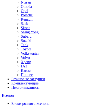
Nissan
Omoda
Opel
Porsche
Renault
Saab
Skoda
Ssang Yong
Subaru
Suzuki
Tank
Toyota
Volkswagen
Volvo
Xpeng
ГАЗ
Камаз
Прочее
Резиновые заглушки
Комплектующие
Пистоны/клипсы
Ксенон
Блоки розжига ксенона