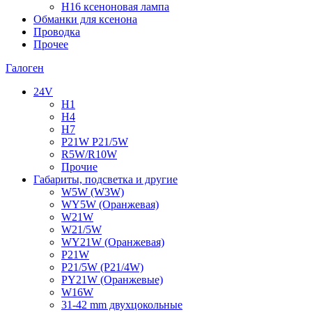
H16 ксеноновая лампа
Обманки для ксенона
Проводка
Прочее
Галоген
24V
H1
H4
H7
P21W P21/5W
R5W/R10W
Прочие
Габариты, подсветка и другие
W5W (W3W)
WY5W (Оранжевая)
W21W
W21/5W
WY21W (Оранжевая)
P21W
P21/5W (P21/4W)
PY21W (Оранжевые)
W16W
31-42 mm двухцокольные