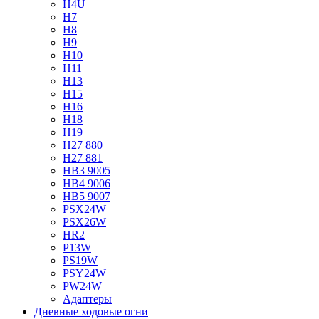
H4U
H7
H8
H9
H10
H11
H13
H15
H16
H18
H19
H27 880
H27 881
HB3 9005
HB4 9006
HB5 9007
PSX24W
PSX26W
HR2
P13W
PS19W
PSY24W
PW24W
Адаптеры
Дневные ходовые огни