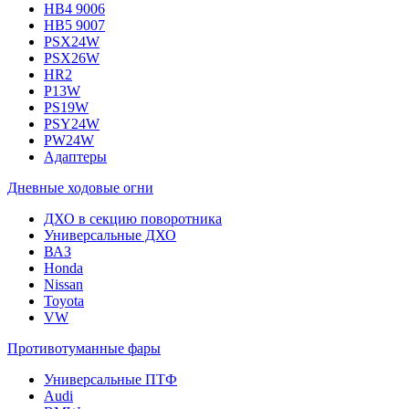
HB4 9006
HB5 9007
PSX24W
PSX26W
HR2
P13W
PS19W
PSY24W
PW24W
Адаптеры
Дневные ходовые огни
ДХО в секцию поворотника
Универсальные ДХО
ВАЗ
Honda
Nissan
Toyota
VW
Противотуманные фары
Универсальные ПТФ
Audi