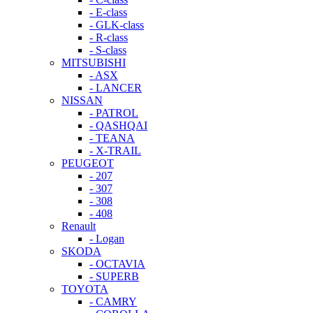
- E-class
- GLK-class
- R-class
- S-class
MITSUBISHI
- ASX
- LANCER
NISSAN
- PATROL
- QASHQAI
- TEANA
- X-TRAIL
PEUGEOT
- 207
- 307
- 308
- 408
Renault
- Logan
SKODA
- OCTAVIA
- SUPERB
TOYOTA
- CAMRY