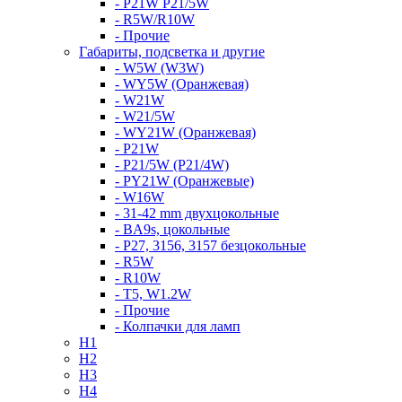
- P21W P21/5W
- R5W/R10W
- Прочие
Габариты, подсветка и другие
- W5W (W3W)
- WY5W (Оранжевая)
- W21W
- W21/5W
- WY21W (Оранжевая)
- P21W
- P21/5W (P21/4W)
- PY21W (Оранжевые)
- W16W
- 31-42 mm двухцокольные
- BA9s, цокольные
- P27, 3156, 3157 безцокольные
- R5W
- R10W
- T5, W1.2W
- Прочие
- Колпачки для ламп
H1
H2
H3
H4