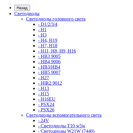
Назад
Светодиоды
Светодиоды головного света
- D1/2/3/4
- H1
- H3
- H4, H19
- H7, H18
- H11, H8, H9, H16
- HB3 9005
- HB4 9006
- HB3/HB4
- HB5 9007
- H27
- HIR2 9012
- H13
- H15
- H16EU
- PSX24
- PSX26
Светодиоды вспомогательного света
- 24V
- Светодиоды T10 w5w
- Светодиоды W21W (7440)