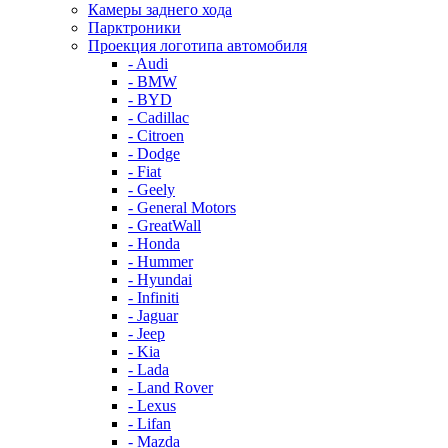
Камеры заднего хода
Парктроники
Проекция логотипа автомобиля
- Audi
- BMW
- BYD
- Cadillac
- Citroen
- Dodge
- Fiat
- Geely
- General Motors
- GreatWall
- Honda
- Hummer
- Hyundai
- Infiniti
- Jaguar
- Jeep
- Kia
- Lada
- Land Rover
- Lexus
- Lifan
- Mazda