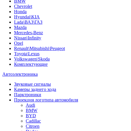
BMW
Chevrolet
Honda
Hyundai\KIA
Lada\ВАЗ\ГАЗ
Mazda
Mercedes-Benz
Nissan\Infinity
Opel
Renault\Mitsubishi\Peugeot
Toyota\Lexus
Volkswagen\Skoda
Комплектующие
Автоэлектроника
Звуковые сигналы
Камеры заднего хода
Парктроники
Проекция логотипа автомобиля
Audi
BMW
BYD
Cadillac
Citroen