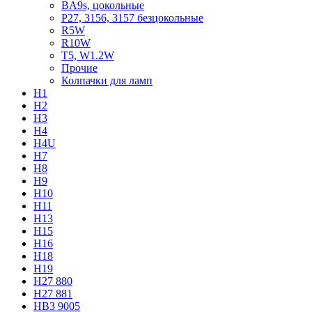
BA9s, цокольные
P27, 3156, 3157 безцокольные
R5W
R10W
T5, W1.2W
Прочие
Колпачки для ламп
H1
H2
H3
H4
H4U
H7
H8
H9
H10
H11
H13
H15
H16
H18
H19
H27 880
H27 881
HB3 9005