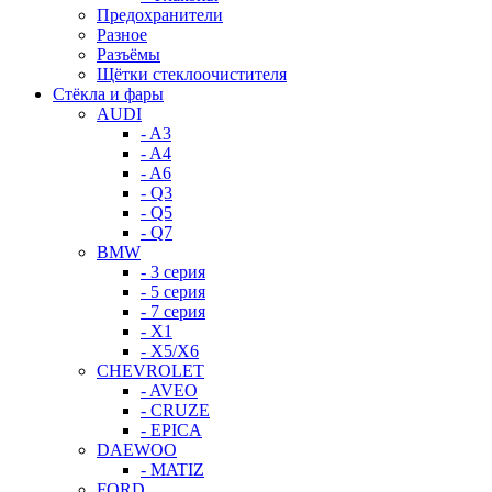
Предохранители
Разное
Разъёмы
Щётки стеклоочистителя
Стёкла и фары
AUDI
- A3
- A4
- A6
- Q3
- Q5
- Q7
BMW
- 3 серия
- 5 серия
- 7 серия
- X1
- X5/X6
CHEVROLET
- AVEO
- CRUZE
- EPICA
DAEWOO
- MATIZ
FORD