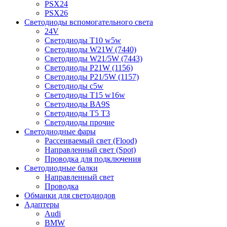
PSX24
PSX26
Светодиоды вспомогательного света
24V
Светодиоды T10 w5w
Светодиоды W21W (7440)
Светодиоды W21/5W (7443)
Светодиоды P21W (1156)
Светодиоды P21/5W (1157)
Светодиоды c5w
Светодиоды T15 w16w
Светодиоды BA9S
Светодиоды T5 T3
Светодиоды прочие
Светодиодные фары
Рассеиваемый свет (Flood)
Направленный свет (Spot)
Проводка для подключения
Светодиодные балки
Направленный свет
Проводка
Обманки для светодиодов
Адаптеры
Audi
BMW