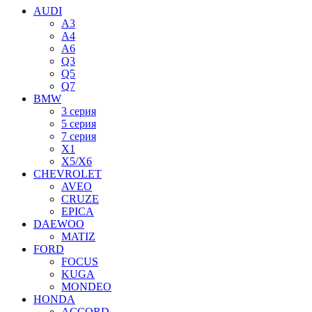
AUDI
A3
A4
A6
Q3
Q5
Q7
BMW
3 серия
5 серия
7 серия
X1
X5/X6
CHEVROLET
AVEO
CRUZE
EPICA
DAEWOO
MATIZ
FORD
FOCUS
KUGA
MONDEO
HONDA
ACCORD