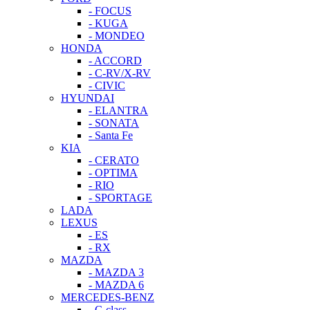
- FOCUS
- KUGA
- MONDEO
HONDA
- ACCORD
- C-RV/X-RV
- CIVIC
HYUNDAI
- ELANTRA
- SONATA
- Santa Fe
KIA
- CERATO
- OPTIMA
- RIO
- SPORTAGE
LADA
LEXUS
- ES
- RX
MAZDA
- MAZDA 3
- MAZDA 6
MERCEDES-BENZ
- C-class