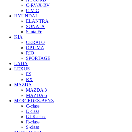
C-RV/X-RV
CIVIC
HYUNDAI
ELANTRA
SONATA
Santa Fe
KIA
CERATO
OPTIMA
RIO
SPORTAGE
LADA
LEXUS
ES
RX
MAZDA
MAZDA 3
MAZDA 6
MERCEDES-BENZ
C-class
E-class
GLK-class
R-class
S-class