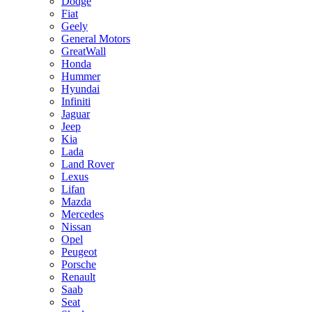
Dodge
Fiat
Geely
General Motors
GreatWall
Honda
Hummer
Hyundai
Infiniti
Jaguar
Jeep
Kia
Lada
Land Rover
Lexus
Lifan
Mazda
Mercedes
Nissan
Opel
Peugeot
Porsche
Renault
Saab
Seat