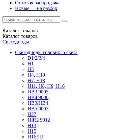
Оптовая распродажа
Новые — на разбор
Каталог
товаров
Каталог
товаров
Светодиоды
Светодиоды головного света
D1/2/3/4
H1
H3
H4, H19
H7, H18
H11, H8, H9, H16
HB3 9005
HB4 9006
HB3/HB4
HB5 9007
H27
HIR2 9012
H13
H15
H16EU