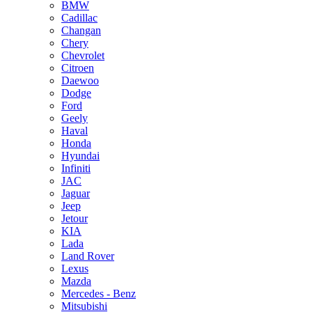
BMW
Cadillac
Changan
Chery
Chevrolet
Citroen
Daewoo
Dodge
Ford
Geely
Haval
Honda
Hyundai
Infiniti
JAC
Jaguar
Jeep
Jetour
KIA
Lada
Land Rover
Lexus
Mazda
Mercedes - Benz
Mitsubishi