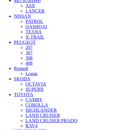
MITSUBISHI
ASX
LANCER
NISSAN
PATROL
QASHQAI
TEANA
X-TRAIL
PEUGEOT
207
307
308
408
Renault
Logan
SKODA
OCTAVIA
SUPERB
TOYOTA
CAMRY
COROLLA
HIGHLANDER
LAND CRUISER
LAND CRUISER PRADO
RAV4