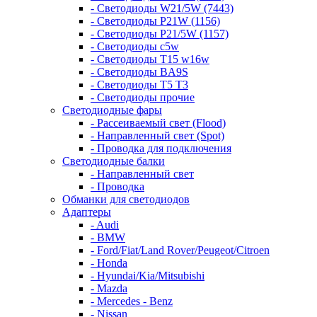
- Светодиоды W21/5W (7443)
- Светодиоды P21W (1156)
- Светодиоды P21/5W (1157)
- Светодиоды c5w
- Светодиоды T15 w16w
- Светодиоды BA9S
- Светодиоды T5 T3
- Светодиоды прочие
Светодиодные фары
- Рассеиваемый свет (Flood)
- Направленный свет (Spot)
- Проводка для подключения
Светодиодные балки
- Направленный свет
- Проводка
Обманки для светодиодов
Адаптеры
- Audi
- BMW
- Ford/Fiat/Land Rover/Peugeot/Citroen
- Honda
- Hyundai/Kia/Mitsubishi
- Mazda
- Mercedes - Benz
- Nissan