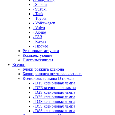
- Subaru
- Suzuki
- Tank
- Toyota
- Volkswagen
- Volvo
- Xpeng
- ГАЗ
- Камаз
- Прочее
Резиновые заглушки
Комплектующие
Пистоны/клипсы
Ксенон
Блоки розжига ксенона
Блоки розжига штатного ксенона
Ксеноновые лампы D цоколь
- D1S ксеноновая лампа
- D2R ксеноновая лампа
- D2S ксеноновая лампа
- D3S ксеноновая лампа
- D4S ксеноновая лампа
- D5S ксеноновая лампа
- D8S ксеноновая лампа