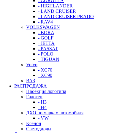
- COROLLA
- HIGHLANDER
- LAND CRUISER
- LAND CRUISER PRADO
- RAV4
VOLKSWAGEN
- BORA
- GOLF
- JETTA
- PASSAT
- POLO
- TIGUAN
Volvo
- XC70
- XC90
ВАЗ
РАСПРОДАЖА
Проекция логотипа
Галоген
- H3
- H4
ДХО по маркам автомобиля
- VW
Ксенон
Светодиоды