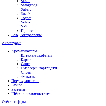
Skoda
Ssangyong
Subaru
Suzuki
Toyota
Volvo
VW
Прочее
Реле, контроллеры
Аксессуары
Ароматизаторы
Влажные салфетки
Картон
Саше
Смеллеры, картриджи
Спреи
Флаконы
Предохранители
Разное
Разъёмы
Щётки стеклоочистителя
Стёкла и фары