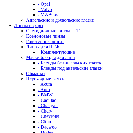
- Opel
- Volvo
- VW/Skoda
Ангельские и дьявольские глазки
Линзы в фары
Светодиодные линзы LED
Ксеноновые линзы
Галогенные линзы
Линзы для ПТФ
- Комплектующие
Маски бленды для линз
- Бленды без ангельских глазок
- Бленды под ангельские глазки
Обманки
Переходные рамки
- Acura
- Audi
- BMW
- Cadillac
- Changan
- Chery
- Chevrolet
- Citroen
- Daewoo
- Dodge