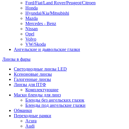
Ford/Fiat/Land Rover/Peugeot/Citroen
Honda
Hyundai/Kia/Mitsubishi
Mazda
Mercedes - Benz
Nissan
Opel
Volvo
VW/Skoda
Ангельские и дьявольские глазки
Линзы в фары
Светодиодные линзы LED
Ксеноновые линзы
Галогенные линзы
Линзы для ПТФ
Комплектующие
Маски бленды для линз
Бленды без ангельских глазок
Бленды под ангельские глазки
Обманки
Переходные рамки
Acura
Audi