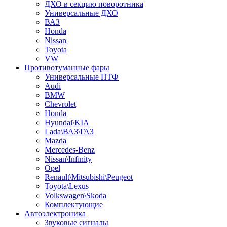
ДХО в секцию поворотника
Универсальные ДХО
ВАЗ
Honda
Nissan
Toyota
VW
Противотуманные фары
Универсальные ПТФ
Audi
BMW
Chevrolet
Honda
Hyundai\KIA
Lada\ВАЗ\ГАЗ
Mazda
Mercedes-Benz
Nissan\Infinity
Opel
Renault\Mitsubishi\Peugeot
Toyota\Lexus
Volkswagen\Skoda
Комплектующие
Автоэлектроника
Звуковые сигналы