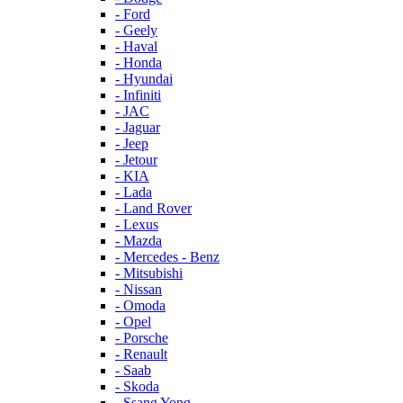
- Ford
- Geely
- Haval
- Honda
- Hyundai
- Infiniti
- JAC
- Jaguar
- Jeep
- Jetour
- KIA
- Lada
- Land Rover
- Lexus
- Mazda
- Mercedes - Benz
- Mitsubishi
- Nissan
- Omoda
- Opel
- Porsche
- Renault
- Saab
- Skoda
- Ssang Yong