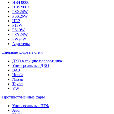
HB4 9006
HB5 9007
PSX24W
PSX26W
HR2
P13W
PS19W
PSY24W
PW24W
Адаптеры
Дневные ходовые огни
ДХО в секцию поворотника
Универсальные ДХО
ВАЗ
Honda
Nissan
Toyota
VW
Противотуманные фары
Универсальные ПТФ
Audi