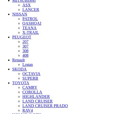
MITSUBISHI
ASX
LANCER
NISSAN
PATROL
QASHQAI
TEANA
X-TRAIL
PEUGEOT
207
307
308
408
Renault
Logan
SKODA
OCTAVIA
SUPERB
TOYOTA
CAMRY
COROLLA
HIGHLANDER
LAND CRUISER
LAND CRUISER PRADO
RAV4