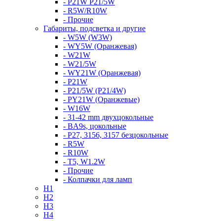
- P21W P21/5W
- R5W/R10W
- Прочие
Габариты, подсветка и другие
- W5W (W3W)
- WY5W (Оранжевая)
- W21W
- W21/5W
- WY21W (Оранжевая)
- P21W
- P21/5W (P21/4W)
- PY21W (Оранжевые)
- W16W
- 31-42 mm двухцокольные
- BA9s, цокольные
- P27, 3156, 3157 безцокольные
- R5W
- R10W
- T5, W1.2W
- Прочие
- Колпачки для ламп
H1
H2
H3
H4