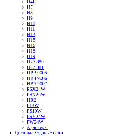
H4U
H7
H8
H9
H10
H11
H13
H15
H16
H18
H19
H27 880
H27 881
HB3 9005
HB4 9006
HB5 9007
PSX24W
PSX26W
HR2
P13W
PS19W
PSY24W
PW24W
Адаптеры
Дневные ходовые огни