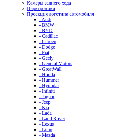
Камеры заднего хода
Парктроники
Проекция логотипа автомобиля
- Audi
- BMW
- BYD
- Cadillac
- Citroen
- Dodge
- Fiat
- Geely
- General Motors
- GreatWall
- Honda
- Hummer
- Hyundai
- Infiniti
- Jaguar
- Jeep
- Kia
- Lada
- Land Rover
- Lexus
- Lifan
- Mazda