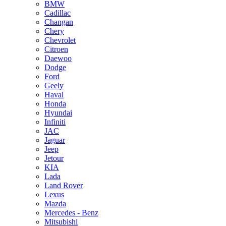
BMW
Cadillac
Changan
Chery
Chevrolet
Citroen
Daewoo
Dodge
Ford
Geely
Haval
Honda
Hyundai
Infiniti
JAC
Jaguar
Jeep
Jetour
KIA
Lada
Land Rover
Lexus
Mazda
Mercedes - Benz
Mitsubishi