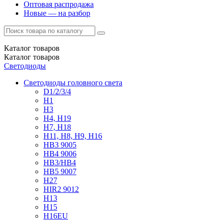
Оптовая распродажа
Новые — на разбор
Каталог
товаров
Каталог
товаров
Светодиоды
Светодиоды головного света
D1/2/3/4
H1
H3
H4, H19
H7, H18
H11, H8, H9, H16
HB3 9005
HB4 9006
HB3/HB4
HB5 9007
H27
HIR2 9012
H13
H15
H16EU