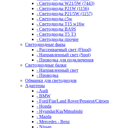
- Светодиоды W21/5W (7443)
- Светодиоды P21W (1156)
- Светодиоды P21/5W (1157)
- Светодиоды c5w
- Светодиоды T15 w16w
- Светодиоды BA9S
- Светодиоды T5 T3
- Светодиоды прочие
Светодиодные фары
- Рассеиваемый свет (Flood)
- Направленный свет (Spot)
- Проводка для подключения
Светодиодные балки
- Направленный свет
- Проводка
Обманки для светодиодов
Адаптеры
- Audi
- BMW
- Ford/Fiat/Land Rover/Peugeot/Citroen
- Honda
- Hyundai/Kia/Mitsubishi
- Mazda
- Mercedes - Benz
- Nissan