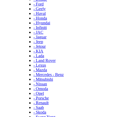
- Ford
- Geely
- Haval
- Honda
- Hyundai
- Infiniti
- JAC
- Jaguar
- Jeep
- Jetour
- KIA
- Lada
- Land Rover
- Lexus
- Mazda
- Mercedes - Benz
- Mitsubishi
- Nissan
- Omoda
- Opel
- Porsche
- Renault
- Saab
- Skoda
- Ssang Yong