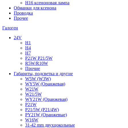
H16 ксеноновая лампа
Обманки для ксенона
Проводка
Прочее
Галоген
24V
H1
H4
H7
P21W P21/5W
R5W/R10W
Прочие
Габариты, подсветка и другие
W5W (W3W)
WY5W (Оранжевая)
W21W
W21/5W
WY21W (Оранжевая)
P21W
P21/5W (P21/4W)
PY21W (Оранжевые)
W16W
31-42 mm двухцокольные