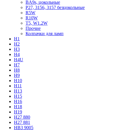
BA9s, цокольные
P27, 3156, 3157 безцокольные
R5W
R10W
T5, W1.2W
Прочие
Колпачки для ламп
H1
H2
H3
H4
H4U
H7
H8
H9
H10
H11
H13
H15
H16
H18
H19
H27 880
H27 881
HB3 9005