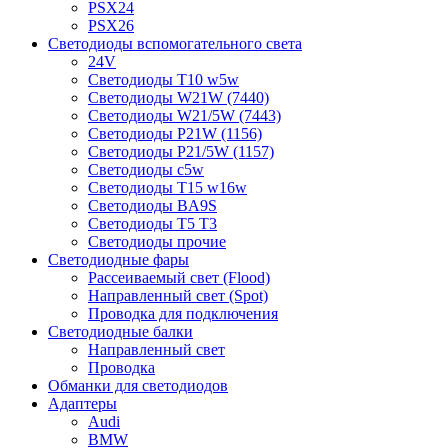
PSX24
PSX26
Светодиоды вспомогательного света
24V
Светодиоды T10 w5w
Светодиоды W21W (7440)
Светодиоды W21/5W (7443)
Светодиоды P21W (1156)
Светодиоды P21/5W (1157)
Светодиоды c5w
Светодиоды T15 w16w
Светодиоды BA9S
Светодиоды T5 T3
Светодиоды прочие
Светодиодные фары
Рассеиваемый свет (Flood)
Направленный свет (Spot)
Проводка для подключения
Светодиодные балки
Направленный свет
Проводка
Обманки для светодиодов
Адаптеры
Audi
BMW