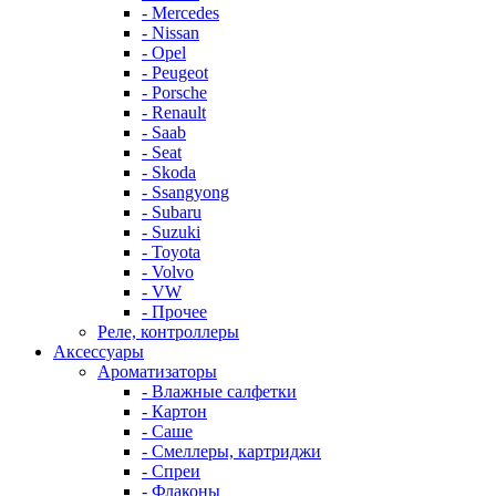
- Mercedes
- Nissan
- Opel
- Peugeot
- Porsche
- Renault
- Saab
- Seat
- Skoda
- Ssangyong
- Subaru
- Suzuki
- Toyota
- Volvo
- VW
- Прочее
Реле, контроллеры
Аксессуары
Ароматизаторы
- Влажные салфетки
- Картон
- Саше
- Смеллеры, картриджи
- Спреи
- Флаконы