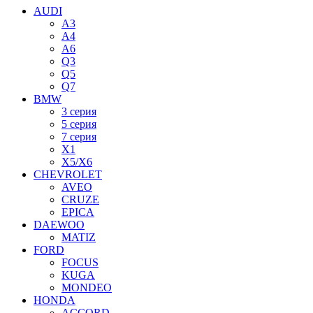
AUDI
A3
A4
A6
Q3
Q5
Q7
BMW
3 серия
5 серия
7 серия
X1
X5/X6
CHEVROLET
AVEO
CRUZE
EPICA
DAEWOO
MATIZ
FORD
FOCUS
KUGA
MONDEO
HONDA
ACCORD