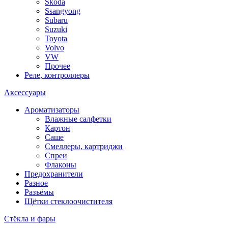
Skoda
Ssangyong
Subaru
Suzuki
Toyota
Volvo
VW
Прочее
Реле, контроллеры
Аксессуары
Ароматизаторы
Влажные салфетки
Картон
Саше
Смеллеры, картриджи
Спреи
Флаконы
Предохранители
Разное
Разъёмы
Щётки стеклоочистителя
Стёкла и фары