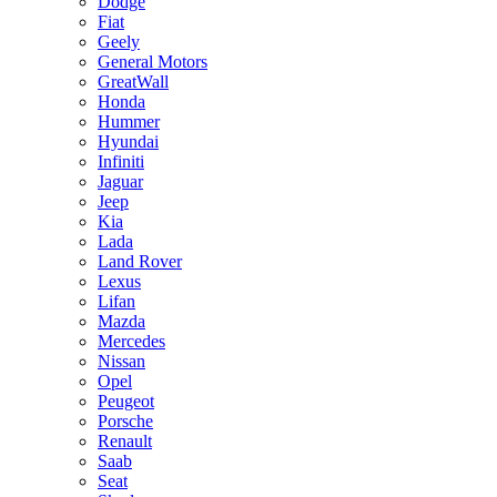
Dodge
Fiat
Geely
General Motors
GreatWall
Honda
Hummer
Hyundai
Infiniti
Jaguar
Jeep
Kia
Lada
Land Rover
Lexus
Lifan
Mazda
Mercedes
Nissan
Opel
Peugeot
Porsche
Renault
Saab
Seat