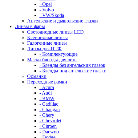
- Opel
- Volvo
- VW/Skoda
Ангельские и дьявольские глазки
Линзы в фары
Светодиодные линзы LED
Ксеноновые линзы
Галогенные линзы
Линзы для ПТФ
- Комплектующие
Маски бленды для линз
- Бленды без ангельских глазок
- Бленды под ангельские глазки
Обманки
Переходные рамки
- Acura
- Audi
- BMW
- Cadillac
- Changan
- Chery
- Chevrolet
- Citroen
- Daewoo
- Dodge