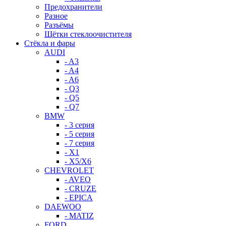
Предохранители
Разное
Разъёмы
Щётки стеклоочистителя
Стёкла и фары
AUDI
- A3
- A4
- A6
- Q3
- Q5
- Q7
BMW
- 3 серия
- 5 серия
- 7 серия
- X1
- X5/X6
CHEVROLET
- AVEO
- CRUZE
- EPICA
DAEWOO
- MATIZ
FORD