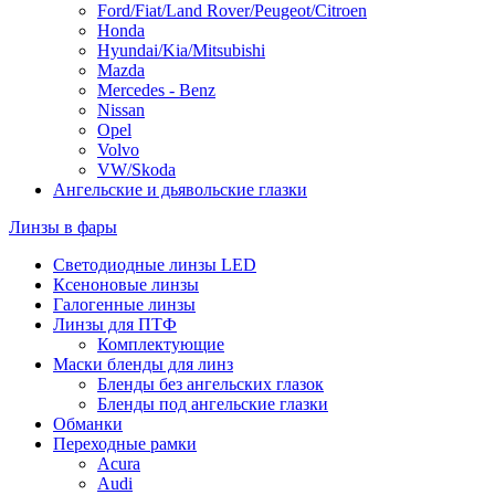
Ford/Fiat/Land Rover/Peugeot/Citroen
Honda
Hyundai/Kia/Mitsubishi
Mazda
Mercedes - Benz
Nissan
Opel
Volvo
VW/Skoda
Ангельские и дьявольские глазки
Линзы в фары
Светодиодные линзы LED
Ксеноновые линзы
Галогенные линзы
Линзы для ПТФ
Комплектующие
Маски бленды для линз
Бленды без ангельских глазок
Бленды под ангельские глазки
Обманки
Переходные рамки
Acura
Audi