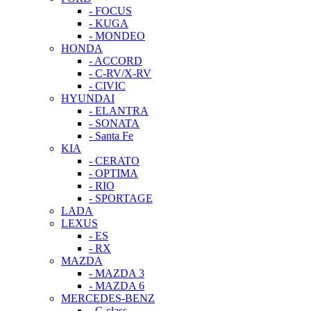
- FOCUS
- KUGA
- MONDEO
HONDA
- ACCORD
- C-RV/X-RV
- CIVIC
HYUNDAI
- ELANTRA
- SONATA
- Santa Fe
KIA
- CERATO
- OPTIMA
- RIO
- SPORTAGE
LADA
LEXUS
- ES
- RX
MAZDA
- MAZDA 3
- MAZDA 6
MERCEDES-BENZ
- C-class