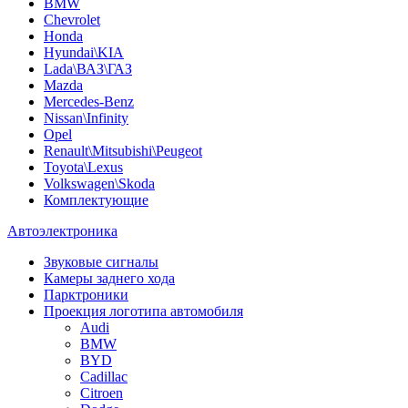
BMW
Chevrolet
Honda
Hyundai\KIA
Lada\ВАЗ\ГАЗ
Mazda
Mercedes-Benz
Nissan\Infinity
Opel
Renault\Mitsubishi\Peugeot
Toyota\Lexus
Volkswagen\Skoda
Комплектующие
Автоэлектроника
Звуковые сигналы
Камеры заднего хода
Парктроники
Проекция логотипа автомобиля
Audi
BMW
BYD
Cadillac
Citroen