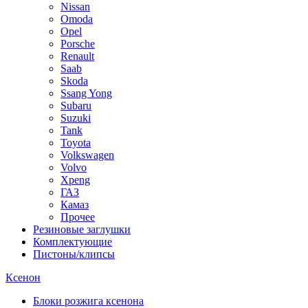
Nissan
Omoda
Opel
Porsche
Renault
Saab
Skoda
Ssang Yong
Subaru
Suzuki
Tank
Toyota
Volkswagen
Volvo
Xpeng
ГАЗ
Камаз
Прочее
Резиновые заглушки
Комплектующие
Пистоны/клипсы
Ксенон
Блоки розжига ксенона