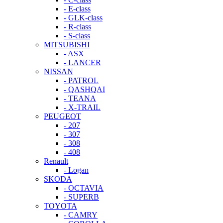
- E-class
- GLK-class
- R-class
- S-class
MITSUBISHI
- ASX
- LANCER
NISSAN
- PATROL
- QASHQAI
- TEANA
- X-TRAIL
PEUGEOT
- 207
- 307
- 308
- 408
Renault
- Logan
SKODA
- OCTAVIA
- SUPERB
TOYOTA
- CAMRY