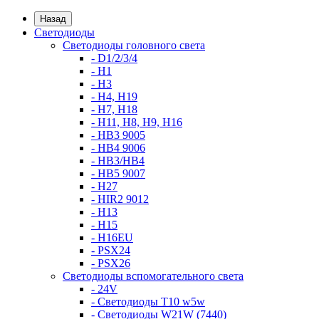
Назад
Светодиоды
Светодиоды головного света
- D1/2/3/4
- H1
- H3
- H4, H19
- H7, H18
- H11, H8, H9, H16
- HB3 9005
- HB4 9006
- HB3/HB4
- HB5 9007
- H27
- HIR2 9012
- H13
- H15
- H16EU
- PSX24
- PSX26
Светодиоды вспомогательного света
- 24V
- Светодиоды T10 w5w
- Светодиоды W21W (7440)