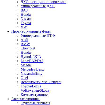
ДХО в секцию поворотника
Универсальные ДХО
ВАЗ
Honda
Nissan
Toyota
VW
Противотуманные фары
Универсальные ПТФ
Audi
BMW
Chevrolet
Honda
Hyundai\KIA
Lada\ВАЗ\ГАЗ
Mazda
Mercedes-Benz
Nissan\Infinity
Opel
Renault\Mitsubishi\Peugeot
Toyota\Lexus
Volkswagen\Skoda
Комплектующие
Автоэлектроника
Звуковые сигналы