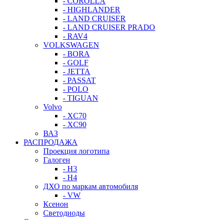
- COROLLA
- HIGHLANDER
- LAND CRUISER
- LAND CRUISER PRADO
- RAV4
VOLKSWAGEN
- BORA
- GOLF
- JETTA
- PASSAT
- POLO
- TIGUAN
Volvo
- XC70
- XC90
ВАЗ
РАСПРОДАЖА
Проекция логотипа
Галоген
- H3
- H4
ДХО по маркам автомобиля
- VW
Ксенон
Светодиоды