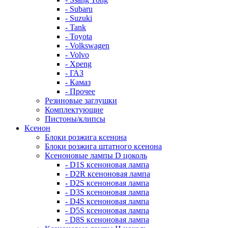
- Subaru
- Suzuki
- Tank
- Toyota
- Volkswagen
- Volvo
- Xpeng
- ГАЗ
- Камаз
- Прочее
Резиновые заглушки
Комплектующие
Пистоны/клипсы
Ксенон
Блоки розжига ксенона
Блоки розжига штатного ксенона
Ксеноновые лампы D цоколь
- D1S ксеноновая лампа
- D2R ксеноновая лампа
- D2S ксеноновая лампа
- D3S ксеноновая лампа
- D4S ксеноновая лампа
- D5S ксеноновая лампа
- D8S ксеноновая лампа