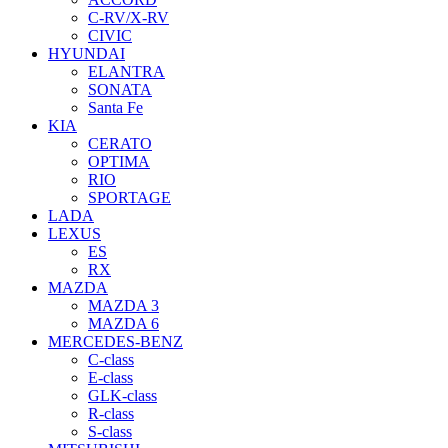
C-RV/X-RV
CIVIC
HYUNDAI
ELANTRA
SONATA
Santa Fe
KIA
CERATO
OPTIMA
RIO
SPORTAGE
LADA
LEXUS
ES
RX
MAZDA
MAZDA 3
MAZDA 6
MERCEDES-BENZ
C-class
E-class
GLK-class
R-class
S-class