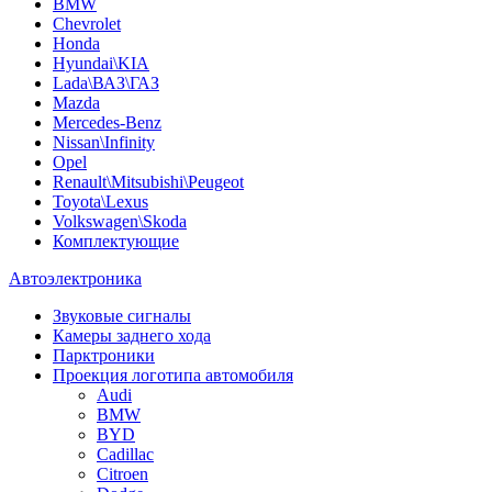
BMW
Chevrolet
Honda
Hyundai\KIA
Lada\ВАЗ\ГАЗ
Mazda
Mercedes-Benz
Nissan\Infinity
Opel
Renault\Mitsubishi\Peugeot
Toyota\Lexus
Volkswagen\Skoda
Комплектующие
Автоэлектроника
Звуковые сигналы
Камеры заднего хода
Парктроники
Проекция логотипа автомобиля
Audi
BMW
BYD
Cadillac
Citroen