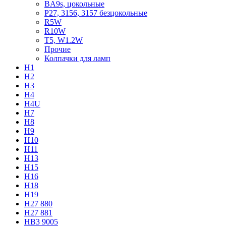
BA9s, цокольные
P27, 3156, 3157 безцокольные
R5W
R10W
T5, W1.2W
Прочие
Колпачки для ламп
H1
H2
H3
H4
H4U
H7
H8
H9
H10
H11
H13
H15
H16
H18
H19
H27 880
H27 881
HB3 9005