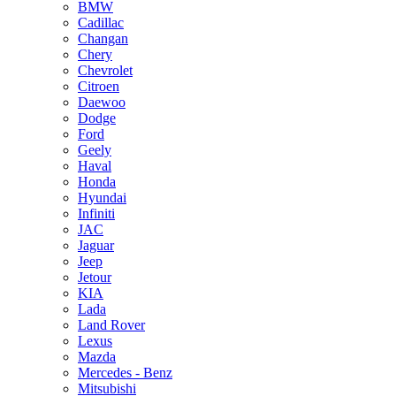
BMW
Cadillac
Changan
Chery
Chevrolet
Citroen
Daewoo
Dodge
Ford
Geely
Haval
Honda
Hyundai
Infiniti
JAC
Jaguar
Jeep
Jetour
KIA
Lada
Land Rover
Lexus
Mazda
Mercedes - Benz
Mitsubishi