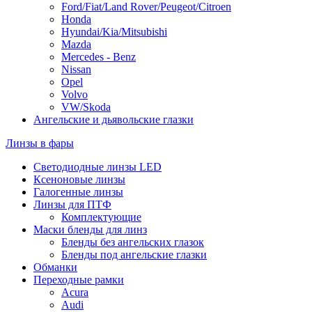
Ford/Fiat/Land Rover/Peugeot/Citroen
Honda
Hyundai/Kia/Mitsubishi
Mazda
Mercedes - Benz
Nissan
Opel
Volvo
VW/Skoda
Ангельские и дьявольские глазки
Линзы в фары
Светодиодные линзы LED
Ксеноновые линзы
Галогенные линзы
Линзы для ПТФ
Комплектующие
Маски бленды для линз
Бленды без ангельских глазок
Бленды под ангельские глазки
Обманки
Переходные рамки
Acura
Audi