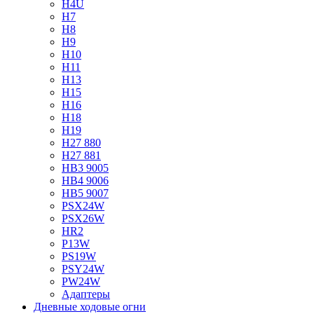
H4U
H7
H8
H9
H10
H11
H13
H15
H16
H18
H19
H27 880
H27 881
HB3 9005
HB4 9006
HB5 9007
PSX24W
PSX26W
HR2
P13W
PS19W
PSY24W
PW24W
Адаптеры
Дневные ходовые огни