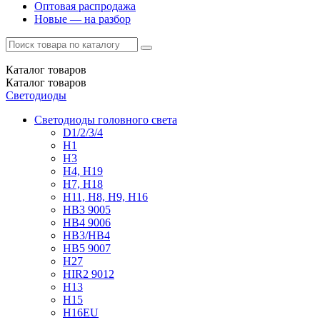
Оптовая распродажа
Новые — на разбор
Каталог
товаров
Каталог
товаров
Светодиоды
Светодиоды головного света
D1/2/3/4
H1
H3
H4, H19
H7, H18
H11, H8, H9, H16
HB3 9005
HB4 9006
HB3/HB4
HB5 9007
H27
HIR2 9012
H13
H15
H16EU