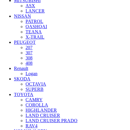
MITSUBISHI
ASX
LANCER
NISSAN
PATROL
QASHQAI
TEANA
X-TRAIL
PEUGEOT
207
307
308
408
Renault
Logan
SKODA
OCTAVIA
SUPERB
TOYOTA
CAMRY
COROLLA
HIGHLANDER
LAND CRUISER
LAND CRUISER PRADO
RAV4