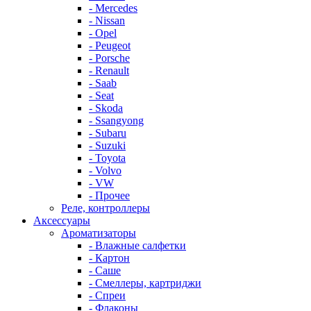
- Mercedes
- Nissan
- Opel
- Peugeot
- Porsche
- Renault
- Saab
- Seat
- Skoda
- Ssangyong
- Subaru
- Suzuki
- Toyota
- Volvo
- VW
- Прочее
Реле, контроллеры
Аксессуары
Ароматизаторы
- Влажные салфетки
- Картон
- Саше
- Смеллеры, картриджи
- Спреи
- Флаконы