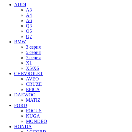
AUDI
A3
A4
A6
Q3
Q5
Q7
BMW
3 серия
5 серия
7 серия
X1
X5/X6
CHEVROLET
AVEO
CRUZE
EPICA
DAEWOO
MATIZ
FORD
FOCUS
KUGA
MONDEO
HONDA
ACCORD