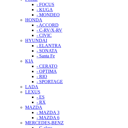
- FOCUS
- KUGA
- MONDEO
HONDA
- ACCORD
- C-RV/X-RV
- CIVIC
HYUNDAI
- ELANTRA
- SONATA
- Santa Fe
KIA
- CERATO
- OPTIMA
- RIO
- SPORTAGE
LADA
LEXUS
- ES
- RX
MAZDA
- MAZDA 3
- MAZDA 6
MERCEDES-BENZ
- C-class