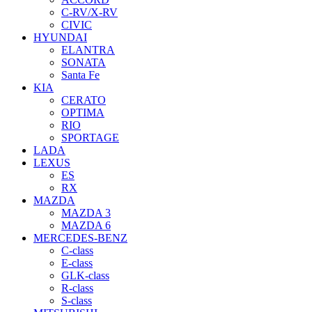
C-RV/X-RV
CIVIC
HYUNDAI
ELANTRA
SONATA
Santa Fe
KIA
CERATO
OPTIMA
RIO
SPORTAGE
LADA
LEXUS
ES
RX
MAZDA
MAZDA 3
MAZDA 6
MERCEDES-BENZ
C-class
E-class
GLK-class
R-class
S-class