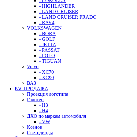
- COROLLA
- HIGHLANDER
- LAND CRUISER
- LAND CRUISER PRADO
- RAV4
VOLKSWAGEN
- BORA
- GOLF
- JETTA
- PASSAT
- POLO
- TIGUAN
Volvo
- XC70
- XC90
ВАЗ
РАСПРОДАЖА
Проекция логотипа
Галоген
- H3
- H4
ДХО по маркам автомобиля
- VW
Ксенон
Светодиоды