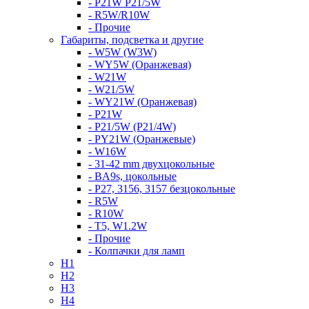
- P21W P21/5W
- R5W/R10W
- Прочие
Габариты, подсветка и другие
- W5W (W3W)
- WY5W (Оранжевая)
- W21W
- W21/5W
- WY21W (Оранжевая)
- P21W
- P21/5W (P21/4W)
- PY21W (Оранжевые)
- W16W
- 31-42 mm двухцокольные
- BA9s, цокольные
- P27, 3156, 3157 безцокольные
- R5W
- R10W
- T5, W1.2W
- Прочие
- Колпачки для ламп
H1
H2
H3
H4