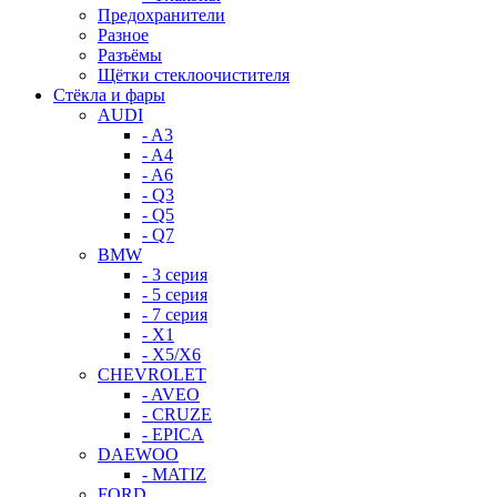
Предохранители
Разное
Разъёмы
Щётки стеклоочистителя
Стёкла и фары
AUDI
- A3
- A4
- A6
- Q3
- Q5
- Q7
BMW
- 3 серия
- 5 серия
- 7 серия
- X1
- X5/X6
CHEVROLET
- AVEO
- CRUZE
- EPICA
DAEWOO
- MATIZ
FORD