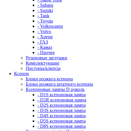
- Subaru
- Suzuki
- Tank
- Toyota
- Volkswagen
- Volvo
- Xpeng
- ГАЗ
- Камаз
- Прочее
Резиновые заглушки
Комплектующие
Пистоны/клипсы
Ксенон
Блоки розжига ксенона
Блоки розжига штатного ксенона
Ксеноновые лампы D цоколь
- D1S ксеноновая лампа
- D2R ксеноновая лампа
- D2S ксеноновая лампа
- D3S ксеноновая лампа
- D4S ксеноновая лампа
- D5S ксеноновая лампа
- D8S ксеноновая лампа