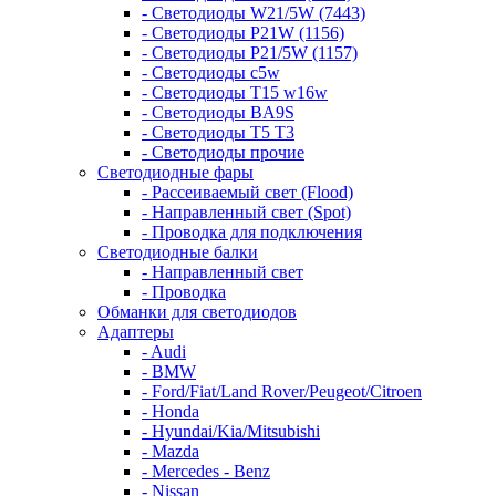
- Светодиоды W21/5W (7443)
- Светодиоды P21W (1156)
- Светодиоды P21/5W (1157)
- Светодиоды c5w
- Светодиоды T15 w16w
- Светодиоды BA9S
- Светодиоды T5 T3
- Светодиоды прочие
Светодиодные фары
- Рассеиваемый свет (Flood)
- Направленный свет (Spot)
- Проводка для подключения
Светодиодные балки
- Направленный свет
- Проводка
Обманки для светодиодов
Адаптеры
- Audi
- BMW
- Ford/Fiat/Land Rover/Peugeot/Citroen
- Honda
- Hyundai/Kia/Mitsubishi
- Mazda
- Mercedes - Benz
- Nissan