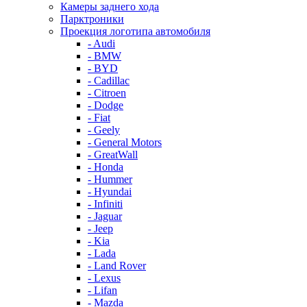
Камеры заднего хода
Парктроники
Проекция логотипа автомобиля
- Audi
- BMW
- BYD
- Cadillac
- Citroen
- Dodge
- Fiat
- Geely
- General Motors
- GreatWall
- Honda
- Hummer
- Hyundai
- Infiniti
- Jaguar
- Jeep
- Kia
- Lada
- Land Rover
- Lexus
- Lifan
- Mazda