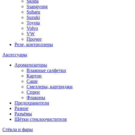
Skoda
Ssangyong
Subaru
Suzuki
Toyota
Volvo
VW
Прочее
Реле, контроллеры
Аксессуары
Ароматизаторы
Влажные салфетки
Картон
Саше
Смеллеры, картриджи
Спреи
Флаконы
Предохранители
Разное
Разъёмы
Щётки стеклоочистителя
Стёкла и фары