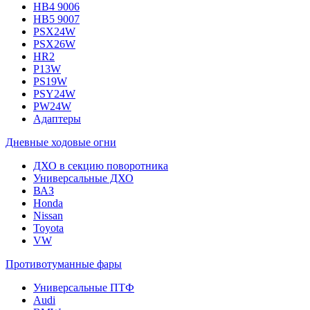
HB4 9006
HB5 9007
PSX24W
PSX26W
HR2
P13W
PS19W
PSY24W
PW24W
Адаптеры
Дневные ходовые огни
ДХО в секцию поворотника
Универсальные ДХО
ВАЗ
Honda
Nissan
Toyota
VW
Противотуманные фары
Универсальные ПТФ
Audi