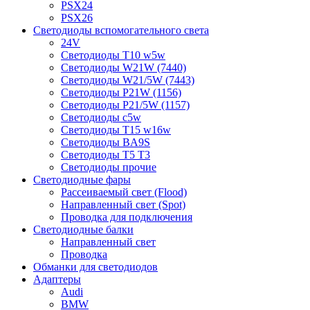
PSX24
PSX26
Светодиоды вспомогательного света
24V
Светодиоды T10 w5w
Светодиоды W21W (7440)
Светодиоды W21/5W (7443)
Светодиоды P21W (1156)
Светодиоды P21/5W (1157)
Светодиоды c5w
Светодиоды T15 w16w
Светодиоды BA9S
Светодиоды T5 T3
Светодиоды прочие
Светодиодные фары
Рассеиваемый свет (Flood)
Направленный свет (Spot)
Проводка для подключения
Светодиодные балки
Направленный свет
Проводка
Обманки для светодиодов
Адаптеры
Audi
BMW