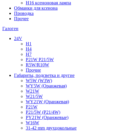
H16 ксеноновая лампа
Обманки для ксенона
Проводка
Прочее
Галоген
24V
H1
H4
H7
P21W P21/5W
R5W/R10W
Прочие
Габариты, подсветка и другие
W5W (W3W)
WY5W (Оранжевая)
W21W
W21/5W
WY21W (Оранжевая)
P21W
P21/5W (P21/4W)
PY21W (Оранжевые)
W16W
31-42 mm двухцокольные