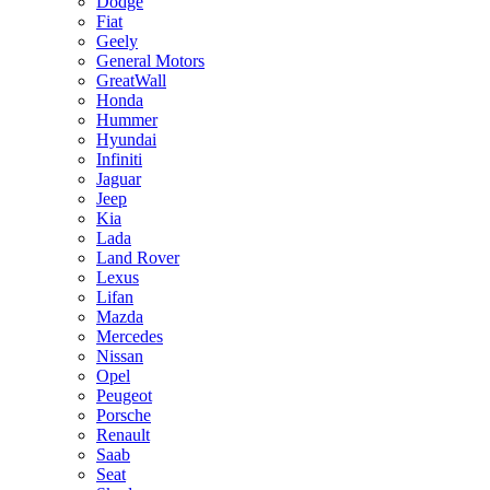
Dodge
Fiat
Geely
General Motors
GreatWall
Honda
Hummer
Hyundai
Infiniti
Jaguar
Jeep
Kia
Lada
Land Rover
Lexus
Lifan
Mazda
Mercedes
Nissan
Opel
Peugeot
Porsche
Renault
Saab
Seat