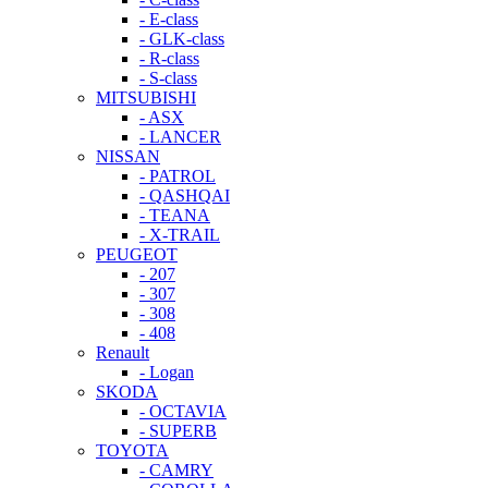
- E-class
- GLK-class
- R-class
- S-class
MITSUBISHI
- ASX
- LANCER
NISSAN
- PATROL
- QASHQAI
- TEANA
- X-TRAIL
PEUGEOT
- 207
- 307
- 308
- 408
Renault
- Logan
SKODA
- OCTAVIA
- SUPERB
TOYOTA
- CAMRY