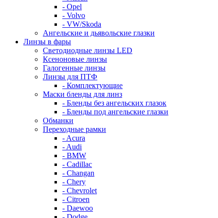
- Opel
- Volvo
- VW/Skoda
Ангельские и дьявольские глазки
Линзы в фары
Светодиодные линзы LED
Ксеноновые линзы
Галогенные линзы
Линзы для ПТФ
- Комплектующие
Маски бленды для линз
- Бленды без ангельских глазок
- Бленды под ангельские глазки
Обманки
Переходные рамки
- Acura
- Audi
- BMW
- Cadillac
- Changan
- Chery
- Chevrolet
- Citroen
- Daewoo
- Dodge