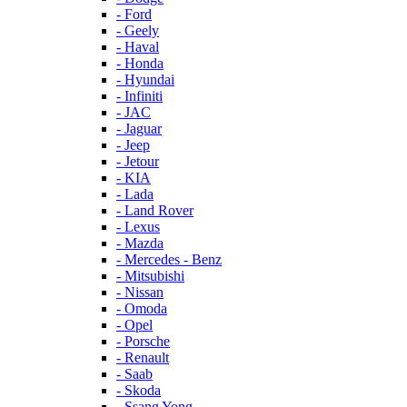
- Ford
- Geely
- Haval
- Honda
- Hyundai
- Infiniti
- JAC
- Jaguar
- Jeep
- Jetour
- KIA
- Lada
- Land Rover
- Lexus
- Mazda
- Mercedes - Benz
- Mitsubishi
- Nissan
- Omoda
- Opel
- Porsche
- Renault
- Saab
- Skoda
- Ssang Yong