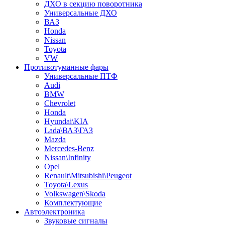
ДХО в секцию поворотника
Универсальные ДХО
ВАЗ
Honda
Nissan
Toyota
VW
Противотуманные фары
Универсальные ПТФ
Audi
BMW
Chevrolet
Honda
Hyundai\KIA
Lada\ВАЗ\ГАЗ
Mazda
Mercedes-Benz
Nissan\Infinity
Opel
Renault\Mitsubishi\Peugeot
Toyota\Lexus
Volkswagen\Skoda
Комплектующие
Автоэлектроника
Звуковые сигналы