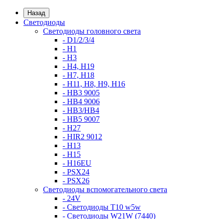
Назад
Светодиоды
Светодиоды головного света
- D1/2/3/4
- H1
- H3
- H4, H19
- H7, H18
- H11, H8, H9, H16
- HB3 9005
- HB4 9006
- HB3/HB4
- HB5 9007
- H27
- HIR2 9012
- H13
- H15
- H16EU
- PSX24
- PSX26
Светодиоды вспомогательного света
- 24V
- Светодиоды T10 w5w
- Светодиоды W21W (7440)