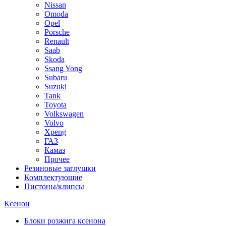
Nissan
Omoda
Opel
Porsche
Renault
Saab
Skoda
Ssang Yong
Subaru
Suzuki
Tank
Toyota
Volkswagen
Volvo
Xpeng
ГАЗ
Камаз
Прочее
Резиновые заглушки
Комплектующие
Пистоны/клипсы
Ксенон
Блоки розжига ксенона