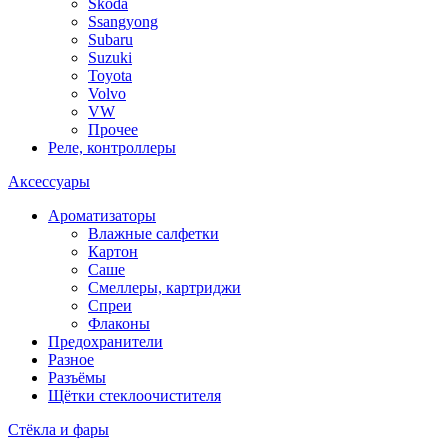
Skoda
Ssangyong
Subaru
Suzuki
Toyota
Volvo
VW
Прочее
Реле, контроллеры
Аксессуары
Ароматизаторы
Влажные салфетки
Картон
Саше
Смеллеры, картриджи
Спреи
Флаконы
Предохранители
Разное
Разъёмы
Щётки стеклоочистителя
Стёкла и фары