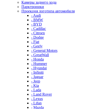
Камеры заднего хода
Парктроники
Проекция логотипа автомобиля
- Audi
- BMW
- BYD
- Cadillac
- Citroen
- Dodge
- Fiat
- Geely
- General Motors
- GreatWall
- Honda
- Hummer
- Hyundai
- Infiniti
- Jaguar
- Jeep
- Kia
- Lada
- Land Rover
- Lexus
- Lifan
- Mazda