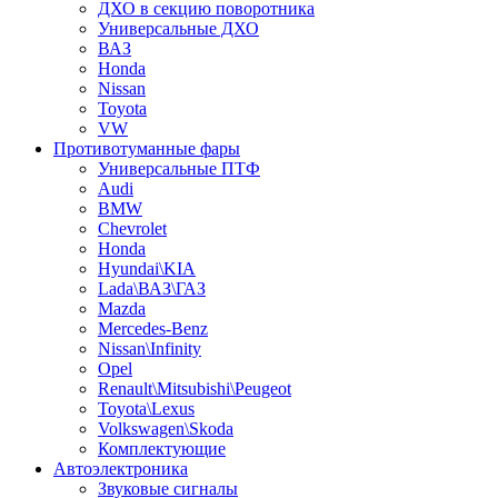
ДХО в секцию поворотника
Универсальные ДХО
ВАЗ
Honda
Nissan
Toyota
VW
Противотуманные фары
Универсальные ПТФ
Audi
BMW
Chevrolet
Honda
Hyundai\KIA
Lada\ВАЗ\ГАЗ
Mazda
Mercedes-Benz
Nissan\Infinity
Opel
Renault\Mitsubishi\Peugeot
Toyota\Lexus
Volkswagen\Skoda
Комплектующие
Автоэлектроника
Звуковые сигналы