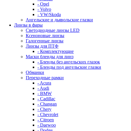
- Opel
- Volvo
- VW/Skoda
Ангельские и дьявольские глазки
Линзы в фары
Светодиодные линзы LED
Ксеноновые линзы
Галогенные линзы
Линзы для ПТФ
- Комплектующие
Маски бленды для линз
- Бленды без ангельских глазок
- Бленды под ангельские глазки
Обманки
Переходные рамки
- Acura
- Audi
- BMW
- Cadillac
- Changan
- Chery
- Chevrolet
- Citroen
- Daewoo
- Dodge