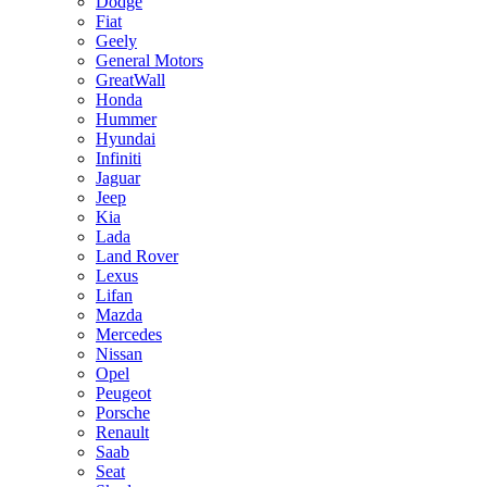
Dodge
Fiat
Geely
General Motors
GreatWall
Honda
Hummer
Hyundai
Infiniti
Jaguar
Jeep
Kia
Lada
Land Rover
Lexus
Lifan
Mazda
Mercedes
Nissan
Opel
Peugeot
Porsche
Renault
Saab
Seat