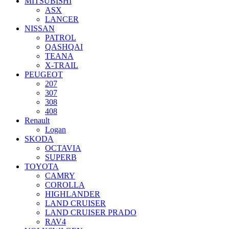
MITSUBISHI
ASX
LANCER
NISSAN
PATROL
QASHQAI
TEANA
X-TRAIL
PEUGEOT
207
307
308
408
Renault
Logan
SKODA
OCTAVIA
SUPERB
TOYOTA
CAMRY
COROLLA
HIGHLANDER
LAND CRUISER
LAND CRUISER PRADO
RAV4