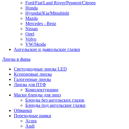
Ford/Fiat/Land Rover/Peugeot/Citroen
Honda
Hyundai/Kia/Mitsubishi
Mazda
Mercedes - Benz
Nissan
Opel
Volvo
VW/Skoda
Ангельские и дьявольские глазки
Линзы в фары
Светодиодные линзы LED
Ксеноновые линзы
Галогенные линзы
Линзы для ПТФ
Комплектующие
Маски бленды для линз
Бленды без ангельских глазок
Бленды под ангельские глазки
Обманки
Переходные рамки
Acura
Audi