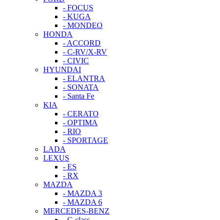
- FOCUS
- KUGA
- MONDEO
HONDA
- ACCORD
- C-RV/X-RV
- CIVIC
HYUNDAI
- ELANTRA
- SONATA
- Santa Fe
KIA
- CERATO
- OPTIMA
- RIO
- SPORTAGE
LADA
LEXUS
- ES
- RX
MAZDA
- MAZDA 3
- MAZDA 6
MERCEDES-BENZ
- C-class