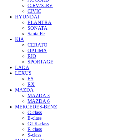
C-RV/X-RV
CIVIC
HYUNDAI
ELANTRA
SONATA
Santa Fe
KIA
CERATO
OPTIMA
RIO
SPORTAGE
LADA
LEXUS
ES
RX
MAZDA
MAZDA 3
MAZDA 6
MERCEDES-BENZ
C-class
E-class
GLK-class
R-class
S-class