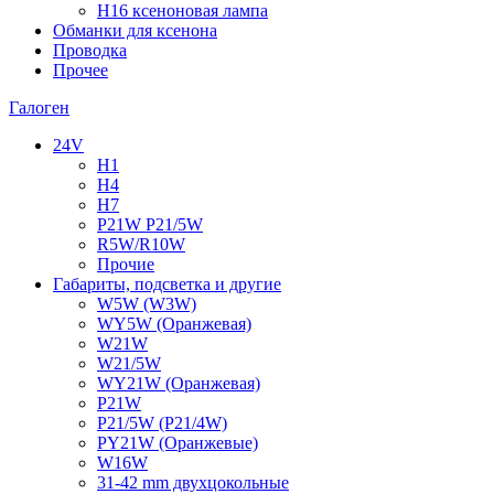
H16 ксеноновая лампа
Обманки для ксенона
Проводка
Прочее
Галоген
24V
H1
H4
H7
P21W P21/5W
R5W/R10W
Прочие
Габариты, подсветка и другие
W5W (W3W)
WY5W (Оранжевая)
W21W
W21/5W
WY21W (Оранжевая)
P21W
P21/5W (P21/4W)
PY21W (Оранжевые)
W16W
31-42 mm двухцокольные