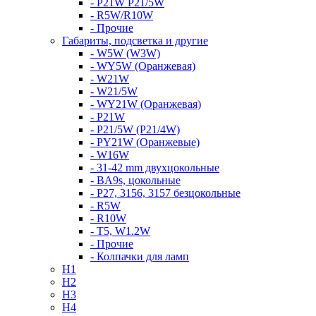
- P21W P21/5W
- R5W/R10W
- Прочие
Габариты, подсветка и другие
- W5W (W3W)
- WY5W (Оранжевая)
- W21W
- W21/5W
- WY21W (Оранжевая)
- P21W
- P21/5W (P21/4W)
- PY21W (Оранжевые)
- W16W
- 31-42 mm двухцокольные
- BA9s, цокольные
- P27, 3156, 3157 безцокольные
- R5W
- R10W
- T5, W1.2W
- Прочие
- Колпачки для ламп
H1
H2
H3
H4