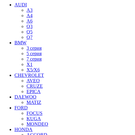
AUDI
A3
A4
A6
Q3
Q5
Q7
BMW
3 серия
5 серия
7 серия
X1
X5/X6
CHEVROLET
AVEO
CRUZE
EPICA
DAEWOO
MATIZ
FORD
FOCUS
KUGA
MONDEO
HONDA
ACCORD