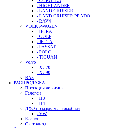
- COROLLA
- HIGHLANDER
- LAND CRUISER
- LAND CRUISER PRADO
- RAV4
VOLKSWAGEN
- BORA
- GOLF
- JETTA
- PASSAT
- POLO
- TIGUAN
Volvo
- XC70
- XC90
ВАЗ
РАСПРОДАЖА
Проекция логотипа
Галоген
- H3
- H4
ДХО по маркам автомобиля
- VW
Ксенон
Светодиоды