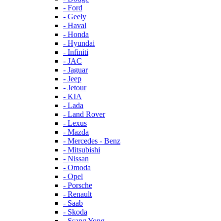
- Ford
- Geely
- Haval
- Honda
- Hyundai
- Infiniti
- JAC
- Jaguar
- Jeep
- Jetour
- KIA
- Lada
- Land Rover
- Lexus
- Mazda
- Mercedes - Benz
- Mitsubishi
- Nissan
- Omoda
- Opel
- Porsche
- Renault
- Saab
- Skoda
- Ssang Yong