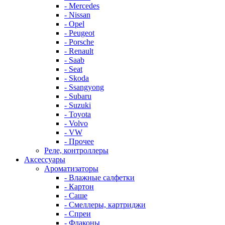
- Mercedes
- Nissan
- Opel
- Peugeot
- Porsche
- Renault
- Saab
- Seat
- Skoda
- Ssangyong
- Subaru
- Suzuki
- Toyota
- Volvo
- VW
- Прочее
Реле, контроллеры
Аксессуары
Ароматизаторы
- Влажные салфетки
- Картон
- Саше
- Смеллеры, картриджи
- Спреи
- Флаконы