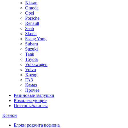
Nissan
Omoda
Opel
Porsche
Renault
Saab
Skoda
Ssang Yong
Subaru
Suzuki
Tank
Toyota
Volkswagen
Volvo
Xpeng
ГАЗ
Камаз
Прочее
Резиновые заглушки
Комплектующие
Пистоны/клипсы
Ксенон
Блоки розжига ксенона