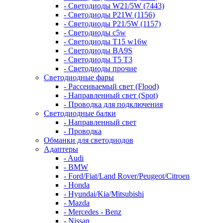
- Светодиоды W21/5W (7443)
- Светодиоды P21W (1156)
- Светодиоды P21/5W (1157)
- Светодиоды c5w
- Светодиоды T15 w16w
- Светодиоды BA9S
- Светодиоды T5 T3
- Светодиоды прочие
Светодиодные фары
- Рассеиваемый свет (Flood)
- Направленный свет (Spot)
- Проводка для подключения
Светодиодные балки
- Направленный свет
- Проводка
Обманки для светодиодов
Адаптеры
- Audi
- BMW
- Ford/Fiat/Land Rover/Peugeot/Citroen
- Honda
- Hyundai/Kia/Mitsubishi
- Mazda
- Mercedes - Benz
- Nissan