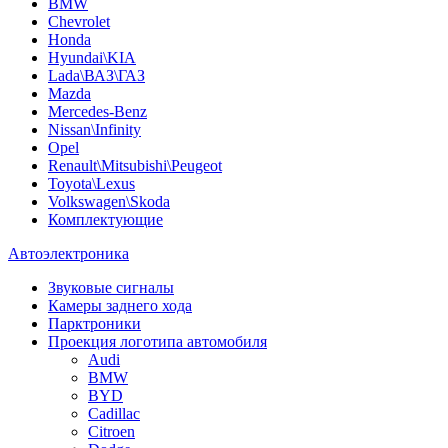
BMW
Chevrolet
Honda
Hyundai\KIA
Lada\ВАЗ\ГАЗ
Mazda
Mercedes-Benz
Nissan\Infinity
Opel
Renault\Mitsubishi\Peugeot
Toyota\Lexus
Volkswagen\Skoda
Комплектующие
Автоэлектроника
Звуковые сигналы
Камеры заднего хода
Парктроники
Проекция логотипа автомобиля
Audi
BMW
BYD
Cadillac
Citroen