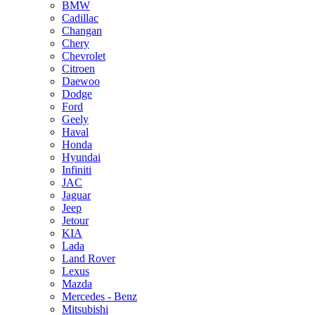
BMW
Cadillac
Changan
Chery
Chevrolet
Citroen
Daewoo
Dodge
Ford
Geely
Haval
Honda
Hyundai
Infiniti
JAC
Jaguar
Jeep
Jetour
KIA
Lada
Land Rover
Lexus
Mazda
Mercedes - Benz
Mitsubishi