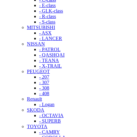
- E-class
- GLK-class
- R-class
- S-class
MITSUBISHI
- ASX
- LANCER
NISSAN
- PATROL
- QASHQAI
- TEANA
- X-TRAIL
PEUGEOT
- 207
- 307
- 308
- 408
Renault
- Logan
SKODA
- OCTAVIA
- SUPERB
TOYOTA
- CAMRY