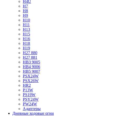
H4U
H7
H8
H9
H10
H11
H13
H15
H16
H18
H19
H27 880
H27 881
HB3 9005
HB4 9006
HB5 9007
PSX24W
PSX26W
HR2
P13W
PS19W
PSY24W
PW24W
Адаптеры
Дневные ходовые огни