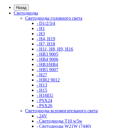
Назад
Светодиоды
Светодиоды головного света
- D1/2/3/4
- H1
- H3
- H4, H19
- H7, H18
- H11, H8, H9, H16
- HB3 9005
- HB4 9006
- HB3/HB4
- HB5 9007
- H27
- HIR2 9012
- H13
- H15
- H16EU
- PSX24
- PSX26
Светодиоды вспомогательного света
- 24V
- Светодиоды T10 w5w
- Светодиоды W21W (7440)