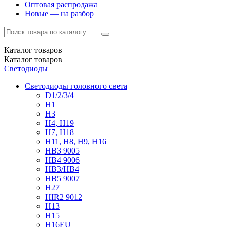
Оптовая распродажа
Новые — на разбор
Каталог
товаров
Каталог
товаров
Светодиоды
Светодиоды головного света
D1/2/3/4
H1
H3
H4, H19
H7, H18
H11, H8, H9, H16
HB3 9005
HB4 9006
HB3/HB4
HB5 9007
H27
HIR2 9012
H13
H15
H16EU