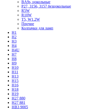
BA9s, цокольные
P27, 3156, 3157 безцокольные
R5W
R10W
T5, W1.2W
Прочие
Колпачки для ламп
H1
H2
H3
H4
H4U
H7
H8
H9
H10
H11
H13
H15
H16
H18
H19
H27 880
H27 881
HB3 9005