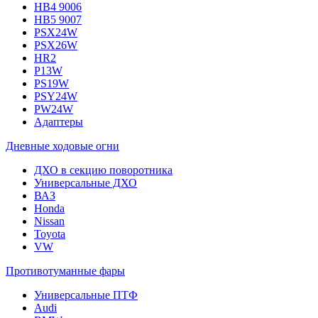
HB4 9006
HB5 9007
PSX24W
PSX26W
HR2
P13W
PS19W
PSY24W
PW24W
Адаптеры
Дневные ходовые огни
ДХО в секцию поворотника
Универсальные ДХО
ВАЗ
Honda
Nissan
Toyota
VW
Противотуманные фары
Универсальные ПТФ
Audi