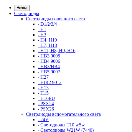
Назад
Светодиоды
Светодиоды головного света
- D1/2/3/4
- H1
- H3
- H4, H19
- H7, H18
- H11, H8, H9, H16
- HB3 9005
- HB4 9006
- HB3/HB4
- HB5 9007
- H27
- HIR2 9012
- H13
- H15
- H16EU
- PSX24
- PSX26
Светодиоды вспомогательного света
- 24V
- Светодиоды T10 w5w
- Светодиоды W21W (7440)