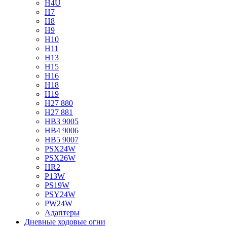
H4U
H7
H8
H9
H10
H11
H13
H15
H16
H18
H19
H27 880
H27 881
HB3 9005
HB4 9006
HB5 9007
PSX24W
PSX26W
HR2
P13W
PS19W
PSY24W
PW24W
Адаптеры
Дневные ходовые огни