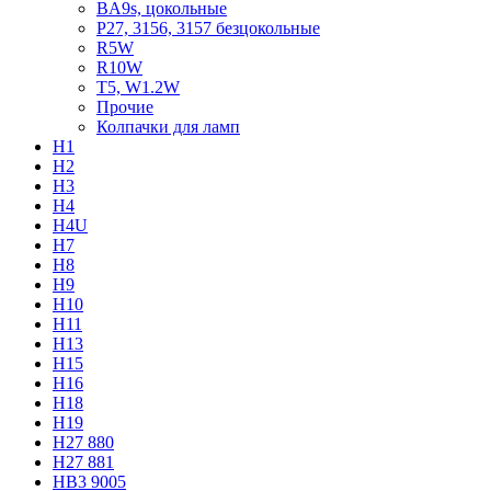
BA9s, цокольные
P27, 3156, 3157 безцокольные
R5W
R10W
T5, W1.2W
Прочие
Колпачки для ламп
H1
H2
H3
H4
H4U
H7
H8
H9
H10
H11
H13
H15
H16
H18
H19
H27 880
H27 881
HB3 9005