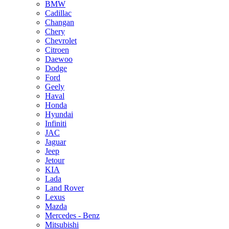
BMW
Cadillac
Changan
Chery
Chevrolet
Citroen
Daewoo
Dodge
Ford
Geely
Haval
Honda
Hyundai
Infiniti
JAC
Jaguar
Jeep
Jetour
KIA
Lada
Land Rover
Lexus
Mazda
Mercedes - Benz
Mitsubishi