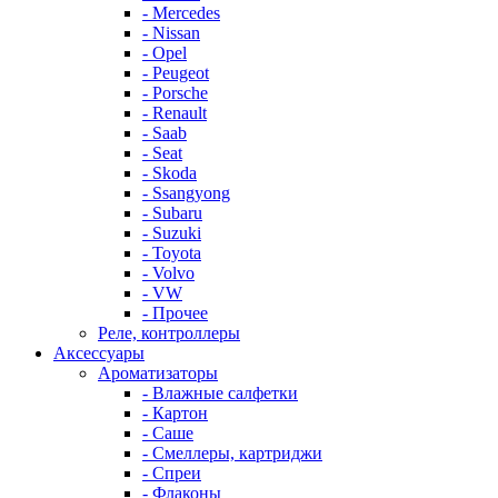
- Mercedes
- Nissan
- Opel
- Peugeot
- Porsche
- Renault
- Saab
- Seat
- Skoda
- Ssangyong
- Subaru
- Suzuki
- Toyota
- Volvo
- VW
- Прочее
Реле, контроллеры
Аксессуары
Ароматизаторы
- Влажные салфетки
- Картон
- Саше
- Смеллеры, картриджи
- Спреи
- Флаконы