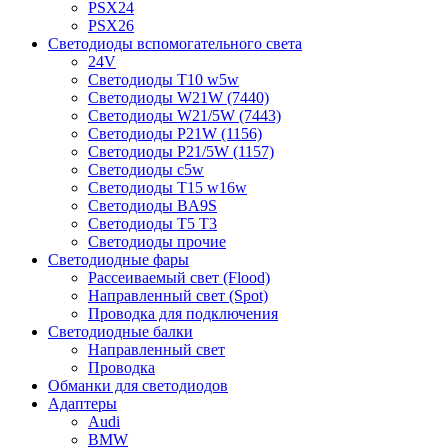
PSX24
PSX26
Светодиоды вспомогательного света
24V
Светодиоды T10 w5w
Светодиоды W21W (7440)
Светодиоды W21/5W (7443)
Светодиоды P21W (1156)
Светодиоды P21/5W (1157)
Светодиоды c5w
Светодиоды T15 w16w
Светодиоды BA9S
Светодиоды T5 T3
Светодиоды прочие
Светодиодные фары
Рассеиваемый свет (Flood)
Направленный свет (Spot)
Проводка для подключения
Светодиодные балки
Направленный свет
Проводка
Обманки для светодиодов
Адаптеры
Audi
BMW