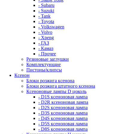
- Subaru
- Suzuki
- Tank
- Toyota
- Volkswagen
- Volvo
- Xpeng
- ГАЗ
- Камаз
- Прочее
Резиновые заглушки
Комплектующие
Пистоны/клипсы
Ксенон
Блоки розжига ксенона
Блоки розжига штатного ксенона
Ксеноновые лампы D цоколь
- D1S ксеноновая лампа
- D2R ксеноновая лампа
- D2S ксеноновая лампа
- D3S ксеноновая лампа
- D4S ксеноновая лампа
- D5S ксеноновая лампа
- D8S ксеноновая лампа