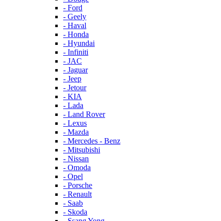
- Ford
- Geely
- Haval
- Honda
- Hyundai
- Infiniti
- JAC
- Jaguar
- Jeep
- Jetour
- KIA
- Lada
- Land Rover
- Lexus
- Mazda
- Mercedes - Benz
- Mitsubishi
- Nissan
- Omoda
- Opel
- Porsche
- Renault
- Saab
- Skoda
- Ssang Yong