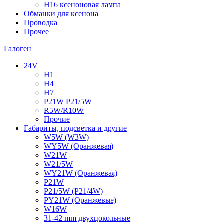
H16 ксеноновая лампа
Обманки для ксенона
Проводка
Прочее
Галоген
24V
H1
H4
H7
P21W P21/5W
R5W/R10W
Прочие
Габариты, подсветка и другие
W5W (W3W)
WY5W (Оранжевая)
W21W
W21/5W
WY21W (Оранжевая)
P21W
P21/5W (P21/4W)
PY21W (Оранжевые)
W16W
31-42 mm двухцокольные