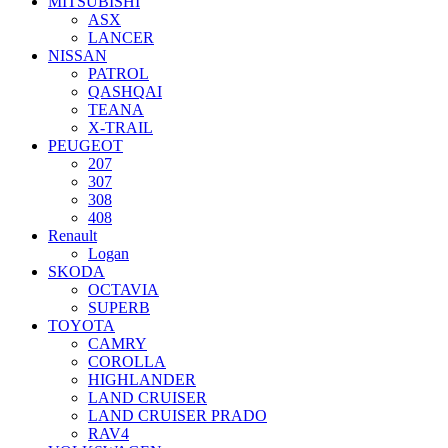
MITSUBISHI
ASX
LANCER
NISSAN
PATROL
QASHQAI
TEANA
X-TRAIL
PEUGEOT
207
307
308
408
Renault
Logan
SKODA
OCTAVIA
SUPERB
TOYOTA
CAMRY
COROLLA
HIGHLANDER
LAND CRUISER
LAND CRUISER PRADO
RAV4