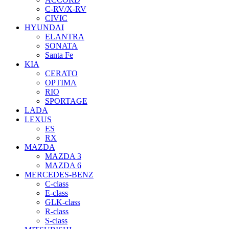
C-RV/X-RV
CIVIC
HYUNDAI
ELANTRA
SONATA
Santa Fe
KIA
CERATO
OPTIMA
RIO
SPORTAGE
LADA
LEXUS
ES
RX
MAZDA
MAZDA 3
MAZDA 6
MERCEDES-BENZ
C-class
E-class
GLK-class
R-class
S-class