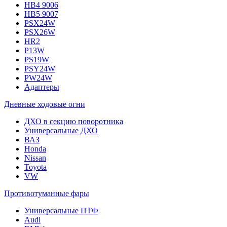
HB4 9006
HB5 9007
PSX24W
PSX26W
HR2
P13W
PS19W
PSY24W
PW24W
Адаптеры
Дневные ходовые огни
ДХО в секцию поворотника
Универсальные ДХО
ВАЗ
Honda
Nissan
Toyota
VW
Противотуманные фары
Универсальные ПТФ
Audi