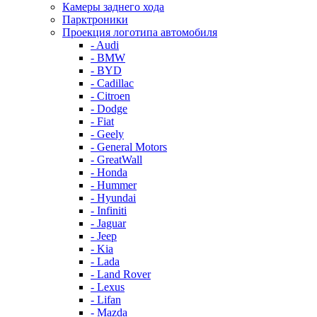
Камеры заднего хода
Парктроники
Проекция логотипа автомобиля
- Audi
- BMW
- BYD
- Cadillac
- Citroen
- Dodge
- Fiat
- Geely
- General Motors
- GreatWall
- Honda
- Hummer
- Hyundai
- Infiniti
- Jaguar
- Jeep
- Kia
- Lada
- Land Rover
- Lexus
- Lifan
- Mazda