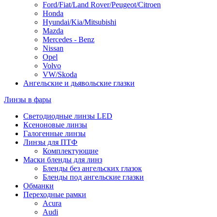
Ford/Fiat/Land Rover/Peugeot/Citroen
Honda
Hyundai/Kia/Mitsubishi
Mazda
Mercedes - Benz
Nissan
Opel
Volvo
VW/Skoda
Ангельские и дьявольские глазки
Линзы в фары
Светодиодные линзы LED
Ксеноновые линзы
Галогенные линзы
Линзы для ПТФ
Комплектующие
Маски бленды для линз
Бленды без ангельских глазок
Бленды под ангельские глазки
Обманки
Переходные рамки
Acura
Audi