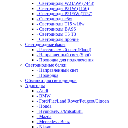
- Светодиоды W21/5W (7443)
- Светодиоды P21W (1156)
- Светодиоды P21/5W (1157)
- Светодиоды c5w
- Светодиоды T15 w16w
- Светодиоды BA9S
- Светодиоды T5 T3
- Светодиоды прочие
Светодиодные фары
- Рассеиваемый свет (Flood)
- Направленный свет (Spot)
- Проводка для подключения
Светодиодные балки
- Направленный свет
- Проводка
Обманки для светодиодов
Адаптеры
- Audi
- BMW
- Ford/Fiat/Land Rover/Peugeot/Citroen
- Honda
- Hyundai/Kia/Mitsubishi
- Mazda
- Mercedes - Benz
- Nissan