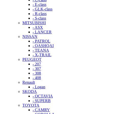
- E-class
- GLK-class
- R-class
- S-class
MITSUBISHI
- ASX
- LANCER
NISSAN
- PATROL
- QASHQAI
- TEANA
- X-TRAIL
PEUGEOT
- 207
- 307
- 308
- 408
Renault
- Logan
SKODA
- OCTAVIA
- SUPERB
TOYOTA
- CAMRY