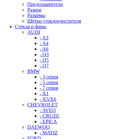
Предохранители
Разное
Разъёмы
Щётки стеклоочистителя
Стёкла и фары
AUDI
- A3
- A4
- A6
- Q3
- Q5
- Q7
BMW
- 3 серия
- 5 серия
- 7 серия
- X1
- X5/X6
CHEVROLET
- AVEO
- CRUZE
- EPICA
DAEWOO
- MATIZ
FORD