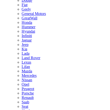
Dodge
Fiat
Geely
General Motors
GreatWall
Honda
Hummer
Hyundai
Infiniti
Jaguar
Jeep
Kia
Lada
Land Rover
Lexus
Lifan
Mazda
Mercedes
Nissan
Opel
Peugeot
Porsche
Renault
Saab
Seat