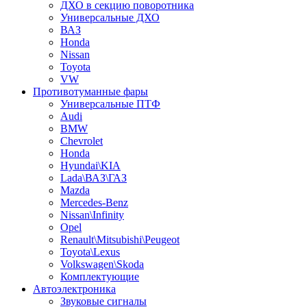
ДХО в секцию поворотника
Универсальные ДХО
ВАЗ
Honda
Nissan
Toyota
VW
Противотуманные фары
Универсальные ПТФ
Audi
BMW
Chevrolet
Honda
Hyundai\KIA
Lada\ВАЗ\ГАЗ
Mazda
Mercedes-Benz
Nissan\Infinity
Opel
Renault\Mitsubishi\Peugeot
Toyota\Lexus
Volkswagen\Skoda
Комплектующие
Автоэлектроника
Звуковые сигналы