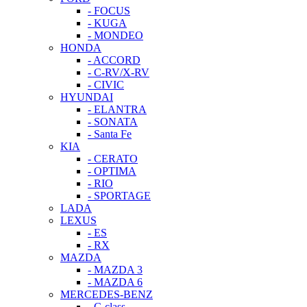
- FOCUS
- KUGA
- MONDEO
HONDA
- ACCORD
- C-RV/X-RV
- CIVIC
HYUNDAI
- ELANTRA
- SONATA
- Santa Fe
KIA
- CERATO
- OPTIMA
- RIO
- SPORTAGE
LADA
LEXUS
- ES
- RX
MAZDA
- MAZDA 3
- MAZDA 6
MERCEDES-BENZ
- C-class