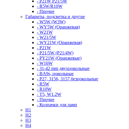
- P21W P21/5W
- R5W/R10W
- Прочие
Габариты, подсветка и другие
- W5W (W3W)
- WY5W (Оранжевая)
- W21W
- W21/5W
- WY21W (Оранжевая)
- P21W
- P21/5W (P21/4W)
- PY21W (Оранжевые)
- W16W
- 31-42 mm двухцокольные
- BA9s, цокольные
- P27, 3156, 3157 безцокольные
- R5W
- R10W
- T5, W1.2W
- Прочие
- Колпачки для ламп
H1
H2
H3
H4