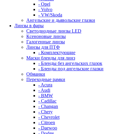
- Opel
- Volvo
- VW/Skoda
Ангельские и дьявольские глазки
Линзы в фары
Светодиодные линзы LED
Ксеноновые линзы
Галогенные линзы
Линзы для ПТФ
- Комплектующие
Маски бленды для линз
- Бленды без ангельских глазок
- Бленды под ангельские глазки
Обманки
Переходные рамки
- Acura
- Audi
- BMW
- Cadillac
- Changan
- Chery
- Chevrolet
- Citroen
- Daewoo
- Dodge