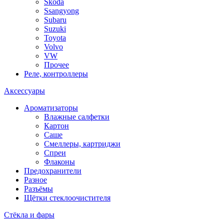
Skoda
Ssangyong
Subaru
Suzuki
Toyota
Volvo
VW
Прочее
Реле, контроллеры
Аксессуары
Ароматизаторы
Влажные салфетки
Картон
Саше
Смеллеры, картриджи
Спреи
Флаконы
Предохранители
Разное
Разъёмы
Щётки стеклоочистителя
Стёкла и фары