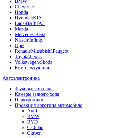
BMW
Chevrolet
Honda
Hyundai\KIA
Lada\ВАЗ\ГАЗ
Mazda
Mercedes-Benz
Nissan\Infinity
Opel
Renault\Mitsubishi\Peugeot
Toyota\Lexus
Volkswagen\Skoda
Комплектующие
Автоэлектроника
Звуковые сигналы
Камеры заднего хода
Парктроники
Проекция логотипа автомобиля
Audi
BMW
BYD
Cadillac
Citroen