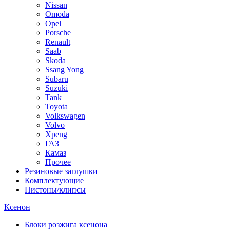
Nissan
Omoda
Opel
Porsche
Renault
Saab
Skoda
Ssang Yong
Subaru
Suzuki
Tank
Toyota
Volkswagen
Volvo
Xpeng
ГАЗ
Камаз
Прочее
Резиновые заглушки
Комплектующие
Пистоны/клипсы
Ксенон
Блоки розжига ксенона