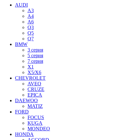
AUDI
A3
A4
A6
Q3
Q5
Q7
BMW
3 серия
5 серия
7 серия
X1
X5/X6
CHEVROLET
AVEO
CRUZE
EPICA
DAEWOO
MATIZ
FORD
FOCUS
KUGA
MONDEO
HONDA
ACCORD