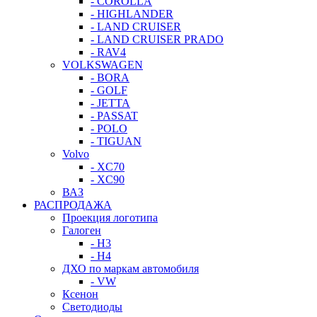
- COROLLA
- HIGHLANDER
- LAND CRUISER
- LAND CRUISER PRADO
- RAV4
VOLKSWAGEN
- BORA
- GOLF
- JETTA
- PASSAT
- POLO
- TIGUAN
Volvo
- XC70
- XC90
ВАЗ
РАСПРОДАЖА
Проекция логотипа
Галоген
- H3
- H4
ДХО по маркам автомобиля
- VW
Ксенон
Светодиоды