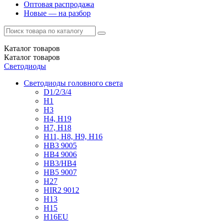
Оптовая распродажа
Новые — на разбор
Каталог
товаров
Каталог
товаров
Светодиоды
Светодиоды головного света
D1/2/3/4
H1
H3
H4, H19
H7, H18
H11, H8, H9, H16
HB3 9005
HB4 9006
HB3/HB4
HB5 9007
H27
HIR2 9012
H13
H15
H16EU