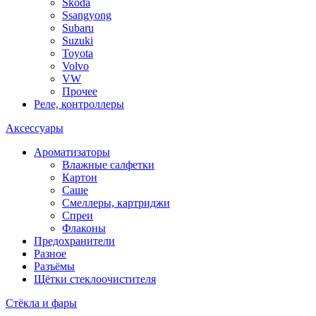
Skoda
Ssangyong
Subaru
Suzuki
Toyota
Volvo
VW
Прочее
Реле, контроллеры
Аксессуары
Ароматизаторы
Влажные салфетки
Картон
Саше
Смеллеры, картриджи
Спреи
Флаконы
Предохранители
Разное
Разъёмы
Щётки стеклоочистителя
Стёкла и фары