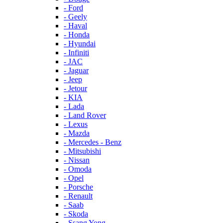
- Ford
- Geely
- Haval
- Honda
- Hyundai
- Infiniti
- JAC
- Jaguar
- Jeep
- Jetour
- KIA
- Lada
- Land Rover
- Lexus
- Mazda
- Mercedes - Benz
- Mitsubishi
- Nissan
- Omoda
- Opel
- Porsche
- Renault
- Saab
- Skoda
- Ssang Yong