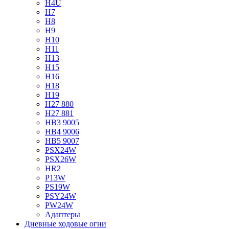
H4U
H7
H8
H9
H10
H11
H13
H15
H16
H18
H19
H27 880
H27 881
HB3 9005
HB4 9006
HB5 9007
PSX24W
PSX26W
HR2
P13W
PS19W
PSY24W
PW24W
Адаптеры
Дневные ходовые огни