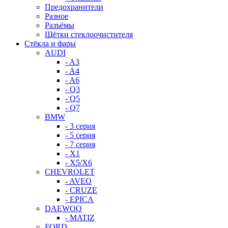
Предохранители
Разное
Разъёмы
Щётки стеклоочистителя
Стёкла и фары
AUDI
- A3
- A4
- A6
- Q3
- Q5
- Q7
BMW
- 3 серия
- 5 серия
- 7 серия
- X1
- X5/X6
CHEVROLET
- AVEO
- CRUZE
- EPICA
DAEWOO
- MATIZ
FORD