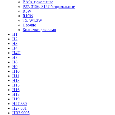
BA9s, цокольные
P27, 3156, 3157 безцокольные
R5W
R10W
T5, W1.2W
Прочие
Колпачки для ламп
H1
H2
H3
H4
H4U
H7
H8
H9
H10
H11
H13
H15
H16
H18
H19
H27 880
H27 881
HB3 9005