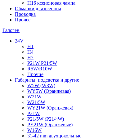
H16 ксеноновая лампа
Обманки для ксенона
Проводка
Прочее
Галоген
24V
H1
H4
H7
P21W P21/5W
R5W/R10W
Прочие
Габариты, подсветка и другие
W5W (W3W)
WY5W (Оранжевая)
W21W
W21/5W
WY21W (Оранжевая)
P21W
P21/5W (P21/4W)
PY21W (Оранжевые)
W16W
31-42 mm двухцокольные