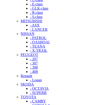
- E-class
- GLK-class
- R-class
- S-class
MITSUBISHI
- ASX
- LANCER
NISSAN
- PATROL
- QASHQAI
- TEANA
- X-TRAIL
PEUGEOT
- 207
- 307
- 308
- 408
Renault
- Logan
SKODA
- OCTAVIA
- SUPERB
TOYOTA
- CAMRY