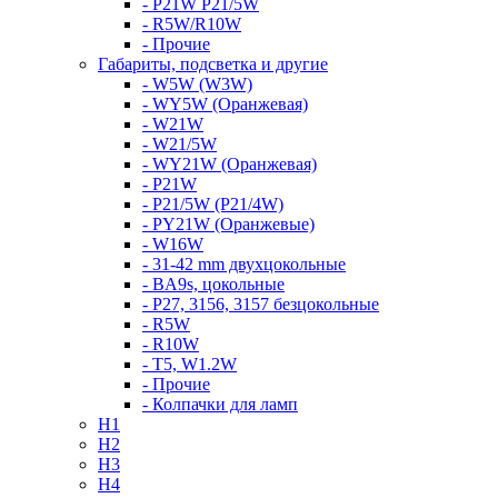
- P21W P21/5W
- R5W/R10W
- Прочие
Габариты, подсветка и другие
- W5W (W3W)
- WY5W (Оранжевая)
- W21W
- W21/5W
- WY21W (Оранжевая)
- P21W
- P21/5W (P21/4W)
- PY21W (Оранжевые)
- W16W
- 31-42 mm двухцокольные
- BA9s, цокольные
- P27, 3156, 3157 безцокольные
- R5W
- R10W
- T5, W1.2W
- Прочие
- Колпачки для ламп
H1
H2
H3
H4