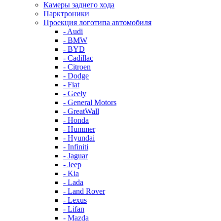
Камеры заднего хода
Парктроники
Проекция логотипа автомобиля
- Audi
- BMW
- BYD
- Cadillac
- Citroen
- Dodge
- Fiat
- Geely
- General Motors
- GreatWall
- Honda
- Hummer
- Hyundai
- Infiniti
- Jaguar
- Jeep
- Kia
- Lada
- Land Rover
- Lexus
- Lifan
- Mazda