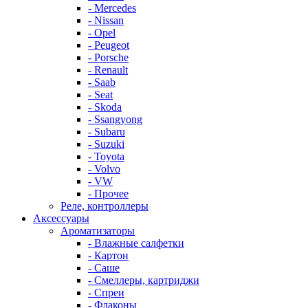
- Mercedes
- Nissan
- Opel
- Peugeot
- Porsche
- Renault
- Saab
- Seat
- Skoda
- Ssangyong
- Subaru
- Suzuki
- Toyota
- Volvo
- VW
- Прочее
Реле, контроллеры
Аксессуары
Ароматизаторы
- Влажные салфетки
- Картон
- Саше
- Смеллеры, картриджи
- Спреи
- Флаконы