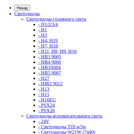
Назад
Светодиоды
Светодиоды головного света
- D1/2/3/4
- H1
- H3
- H4, H19
- H7, H18
- H11, H8, H9, H16
- HB3 9005
- HB4 9006
- HB3/HB4
- HB5 9007
- H27
- HIR2 9012
- H13
- H15
- H16EU
- PSX24
- PSX26
Светодиоды вспомогательного света
- 24V
- Светодиоды T10 w5w
- Светодиоды W21W (7440)