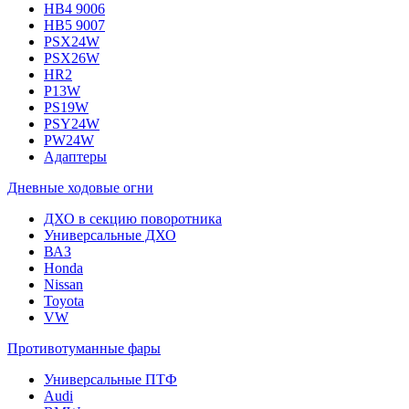
HB4 9006
HB5 9007
PSX24W
PSX26W
HR2
P13W
PS19W
PSY24W
PW24W
Адаптеры
Дневные ходовые огни
ДХО в секцию поворотника
Универсальные ДХО
ВАЗ
Honda
Nissan
Toyota
VW
Противотуманные фары
Универсальные ПТФ
Audi