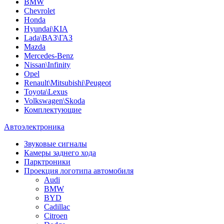
BMW
Chevrolet
Honda
Hyundai\KIA
Lada\ВАЗ\ГАЗ
Mazda
Mercedes-Benz
Nissan\Infinity
Opel
Renault\Mitsubishi\Peugeot
Toyota\Lexus
Volkswagen\Skoda
Комплектующие
Автоэлектроника
Звуковые сигналы
Камеры заднего хода
Парктроники
Проекция логотипа автомобиля
Audi
BMW
BYD
Cadillac
Citroen