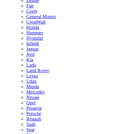
Dodge
Fiat
Geely
General Motors
GreatWall
Honda
Hummer
Hyundai
Infiniti
Jaguar
Jeep
Kia
Lada
Land Rover
Lexus
Lifan
Mazda
Mercedes
Nissan
Opel
Peugeot
Porsche
Renault
Saab
Seat