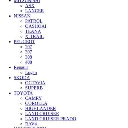
MITSUBISHI
ASX
LANCER
NISSAN
PATROL
QASHQAI
TEANA
X-TRAIL
PEUGEOT
207
307
308
408
Renault
Logan
SKODA
OCTAVIA
SUPERB
TOYOTA
CAMRY
COROLLA
HIGHLANDER
LAND CRUISER
LAND CRUISER PRADO
RAV4