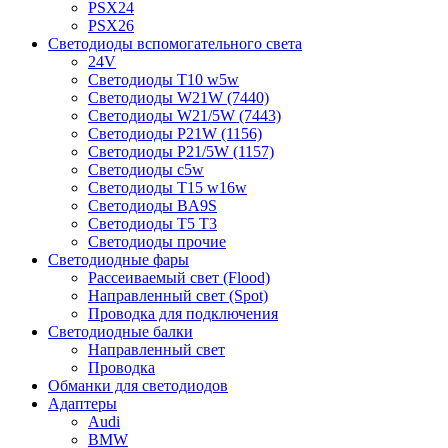
PSX24
PSX26
Светодиоды вспомогательного света
24V
Светодиоды T10 w5w
Светодиоды W21W (7440)
Светодиоды W21/5W (7443)
Светодиоды P21W (1156)
Светодиоды P21/5W (1157)
Светодиоды c5w
Светодиоды T15 w16w
Светодиоды BA9S
Светодиоды T5 T3
Светодиоды прочие
Светодиодные фары
Рассеиваемый свет (Flood)
Направленный свет (Spot)
Проводка для подключения
Светодиодные балки
Направленный свет
Проводка
Обманки для светодиодов
Адаптеры
Audi
BMW