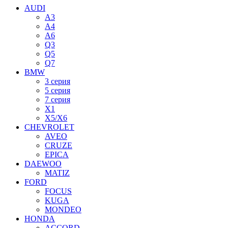
AUDI
A3
A4
A6
Q3
Q5
Q7
BMW
3 серия
5 серия
7 серия
X1
X5/X6
CHEVROLET
AVEO
CRUZE
EPICA
DAEWOO
MATIZ
FORD
FOCUS
KUGA
MONDEO
HONDA
ACCORD