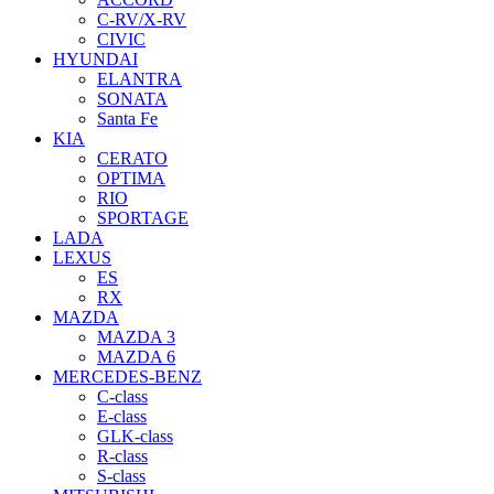
C-RV/X-RV
CIVIC
HYUNDAI
ELANTRA
SONATA
Santa Fe
KIA
CERATO
OPTIMA
RIO
SPORTAGE
LADA
LEXUS
ES
RX
MAZDA
MAZDA 3
MAZDA 6
MERCEDES-BENZ
C-class
E-class
GLK-class
R-class
S-class