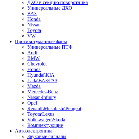
ДХО в секцию поворотника
Универсальные ДХО
ВАЗ
Honda
Nissan
Toyota
VW
Противотуманные фары
Универсальные ПТФ
Audi
BMW
Chevrolet
Honda
Hyundai\KIA
Lada\ВАЗ\ГАЗ
Mazda
Mercedes-Benz
Nissan\Infinity
Opel
Renault\Mitsubishi\Peugeot
Toyota\Lexus
Volkswagen\Skoda
Комплектующие
Автоэлектроника
Звуковые сигналы