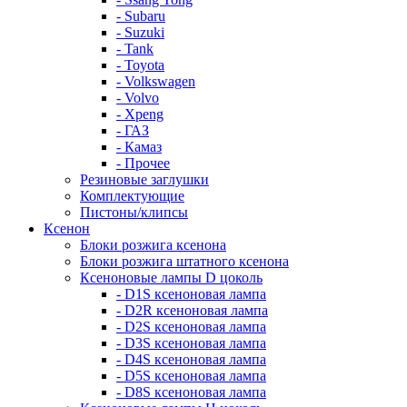
- Subaru
- Suzuki
- Tank
- Toyota
- Volkswagen
- Volvo
- Xpeng
- ГАЗ
- Камаз
- Прочее
Резиновые заглушки
Комплектующие
Пистоны/клипсы
Ксенон
Блоки розжига ксенона
Блоки розжига штатного ксенона
Ксеноновые лампы D цоколь
- D1S ксеноновая лампа
- D2R ксеноновая лампа
- D2S ксеноновая лампа
- D3S ксеноновая лампа
- D4S ксеноновая лампа
- D5S ксеноновая лампа
- D8S ксеноновая лампа