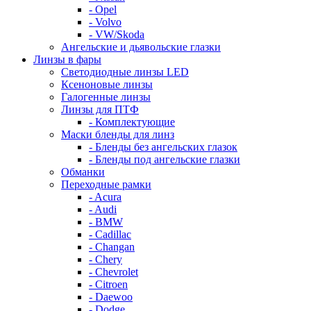
- Opel
- Volvo
- VW/Skoda
Ангельские и дьявольские глазки
Линзы в фары
Светодиодные линзы LED
Ксеноновые линзы
Галогенные линзы
Линзы для ПТФ
- Комплектующие
Маски бленды для линз
- Бленды без ангельских глазок
- Бленды под ангельские глазки
Обманки
Переходные рамки
- Acura
- Audi
- BMW
- Cadillac
- Changan
- Chery
- Chevrolet
- Citroen
- Daewoo
- Dodge