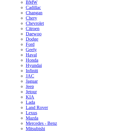
BMW
Cadillac
Changan
Chery
Chevrolet
Citroen
Daewoo
Dodge
Ford
Geely
Haval
Honda
Hyundai
Infiniti
JAC
Jaguar
Jeep
Jetour
KIA
Lada
Land Rover
Lexus
Mazda
Mercedes - Benz
Mitsubishi