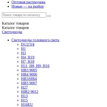
Оптовая распродажа
Новые — на разбор
Каталог
товаров
Каталог
товаров
Светодиоды
Светодиоды головного света
D1/2/3/4
H1
H3
H4, H19
H7, H18
H11, H8, H9, H16
HB3 9005
HB4 9006
HB3/HB4
HB5 9007
H27
HIR2 9012
H13
H15
H16EU