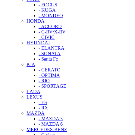
- FOCUS
- KUGA
- MONDEO
HONDA
- ACCORD
- C-RV/X-RV
- CIVIC
HYUNDAI
- ELANTRA
- SONATA
- Santa Fe
KIA
- CERATO
- OPTIMA
- RIO
- SPORTAGE
LADA
LEXUS
- ES
- RX
MAZDA
- MAZDA 3
- MAZDA 6
MERCEDES-BENZ
- C-class