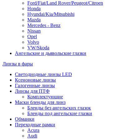
Ford/Fiat/Land Rover/Peugeot/Citroen
Honda
Hyundai/Kia/Mitsubishi
Mazda
Mercedes - Benz
Nissan
Opel
Volvo
VW/Skoda
Ангельские и дьявольские глазки
Линзы в фары
Светодиодные линзы LED
Ксеноновые линзы
Галогенные линзы
Линзы для ПТФ
Комплектующие
Маски бленды для линз
Бленды без ангельских глазок
Бленды под ангельские глазки
Обманки
Переходные рамки
Acura
Audi