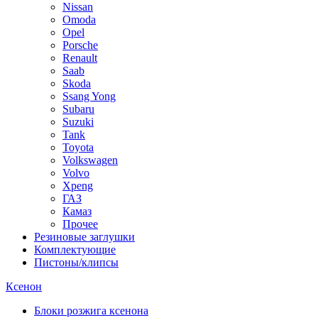
Nissan
Omoda
Opel
Porsche
Renault
Saab
Skoda
Ssang Yong
Subaru
Suzuki
Tank
Toyota
Volkswagen
Volvo
Xpeng
ГАЗ
Камаз
Прочее
Резиновые заглушки
Комплектующие
Пистоны/клипсы
Ксенон
Блоки розжига ксенона