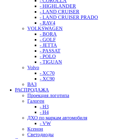
- COROLLA
- HIGHLANDER
- LAND CRUISER
- LAND CRUISER PRADO
- RAV4
VOLKSWAGEN
- BORA
- GOLF
- JETTA
- PASSAT
- POLO
- TIGUAN
Volvo
- XC70
- XC90
ВАЗ
РАСПРОДАЖА
Проекция логотипа
Галоген
- H3
- H4
ДХО по маркам автомобиля
- VW
Ксенон
Светодиоды