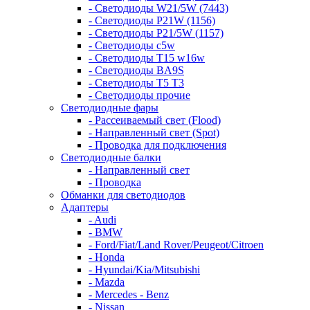
- Светодиоды W21/5W (7443)
- Светодиоды P21W (1156)
- Светодиоды P21/5W (1157)
- Светодиоды c5w
- Светодиоды T15 w16w
- Светодиоды BA9S
- Светодиоды T5 T3
- Светодиоды прочие
Светодиодные фары
- Рассеиваемый свет (Flood)
- Направленный свет (Spot)
- Проводка для подключения
Светодиодные балки
- Направленный свет
- Проводка
Обманки для светодиодов
Адаптеры
- Audi
- BMW
- Ford/Fiat/Land Rover/Peugeot/Citroen
- Honda
- Hyundai/Kia/Mitsubishi
- Mazda
- Mercedes - Benz
- Nissan