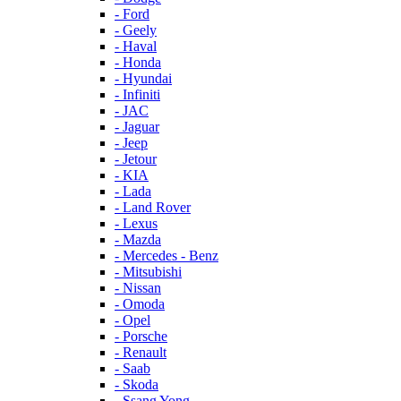
- Ford
- Geely
- Haval
- Honda
- Hyundai
- Infiniti
- JAC
- Jaguar
- Jeep
- Jetour
- KIA
- Lada
- Land Rover
- Lexus
- Mazda
- Mercedes - Benz
- Mitsubishi
- Nissan
- Omoda
- Opel
- Porsche
- Renault
- Saab
- Skoda
- Ssang Yong