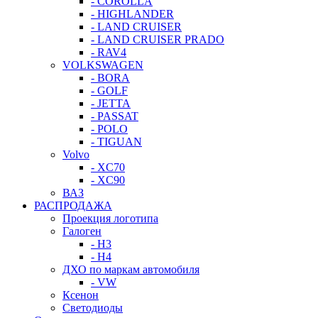
- COROLLA
- HIGHLANDER
- LAND CRUISER
- LAND CRUISER PRADO
- RAV4
VOLKSWAGEN
- BORA
- GOLF
- JETTA
- PASSAT
- POLO
- TIGUAN
Volvo
- XC70
- XC90
ВАЗ
РАСПРОДАЖА
Проекция логотипа
Галоген
- H3
- H4
ДХО по маркам автомобиля
- VW
Ксенон
Светодиоды