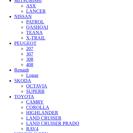
MITSUBISHI
ASX
LANCER
NISSAN
PATROL
QASHQAI
TEANA
X-TRAIL
PEUGEOT
207
307
308
408
Renault
Logan
SKODA
OCTAVIA
SUPERB
TOYOTA
CAMRY
COROLLA
HIGHLANDER
LAND CRUISER
LAND CRUISER PRADO
RAV4