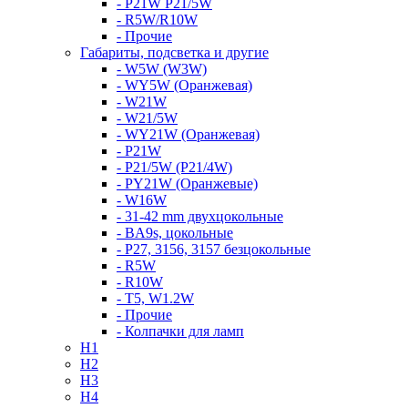
- P21W P21/5W
- R5W/R10W
- Прочие
Габариты, подсветка и другие
- W5W (W3W)
- WY5W (Оранжевая)
- W21W
- W21/5W
- WY21W (Оранжевая)
- P21W
- P21/5W (P21/4W)
- PY21W (Оранжевые)
- W16W
- 31-42 mm двухцокольные
- BA9s, цокольные
- P27, 3156, 3157 безцокольные
- R5W
- R10W
- T5, W1.2W
- Прочие
- Колпачки для ламп
H1
H2
H3
H4