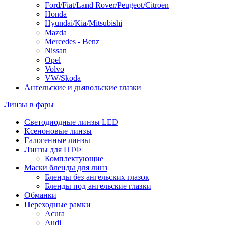
Ford/Fiat/Land Rover/Peugeot/Citroen
Honda
Hyundai/Kia/Mitsubishi
Mazda
Mercedes - Benz
Nissan
Opel
Volvo
VW/Skoda
Ангельские и дьявольские глазки
Линзы в фары
Светодиодные линзы LED
Ксеноновые линзы
Галогенные линзы
Линзы для ПТФ
Комплектующие
Маски бленды для линз
Бленды без ангельских глазок
Бленды под ангельские глазки
Обманки
Переходные рамки
Acura
Audi