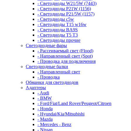
- Светодиоды W21/5W (7443)
- Светодиоды P21W (1156)
- Светодиоды P21/5W (1157)
- Светодиоды c5w
- Светодиоды T15 w16w
- Светодиоды BA9S
- Светодиоды T5 T3
- Светодиоды прочие
Светодиодные фары
- Рассеиваемый свет (Flood)
- Направленный свет (Spot)
- Проводка для подключения
Светодиодные балки
- Направленный свет
- Проводка
Обманки для светодиодов
Адаптеры
- Audi
- BMW
- Ford/Fiat/Land Rover/Peugeot/Citroen
- Honda
- Hyundai/Kia/Mitsubishi
- Mazda
- Mercedes - Benz
- Nissan