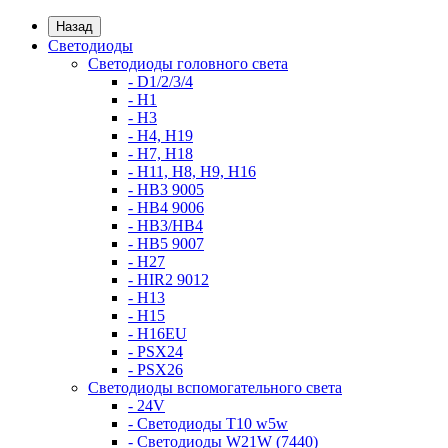
Назад
Светодиоды
Светодиоды головного света
- D1/2/3/4
- H1
- H3
- H4, H19
- H7, H18
- H11, H8, H9, H16
- HB3 9005
- HB4 9006
- HB3/HB4
- HB5 9007
- H27
- HIR2 9012
- H13
- H15
- H16EU
- PSX24
- PSX26
Светодиоды вспомогательного света
- 24V
- Светодиоды T10 w5w
- Светодиоды W21W (7440)