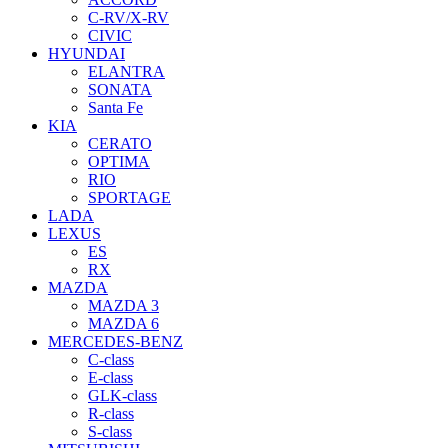
C-RV/X-RV
CIVIC
HYUNDAI
ELANTRA
SONATA
Santa Fe
KIA
CERATO
OPTIMA
RIO
SPORTAGE
LADA
LEXUS
ES
RX
MAZDA
MAZDA 3
MAZDA 6
MERCEDES-BENZ
C-class
E-class
GLK-class
R-class
S-class