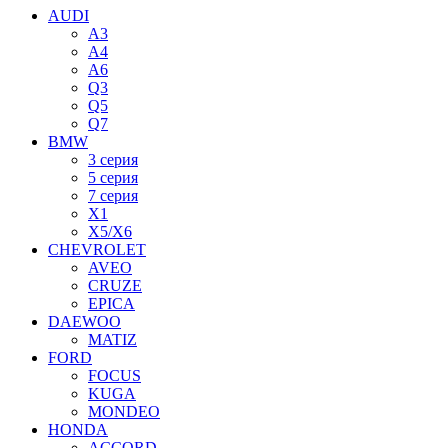
AUDI
A3
A4
A6
Q3
Q5
Q7
BMW
3 серия
5 серия
7 серия
X1
X5/X6
CHEVROLET
AVEO
CRUZE
EPICA
DAEWOO
MATIZ
FORD
FOCUS
KUGA
MONDEO
HONDA
ACCORD