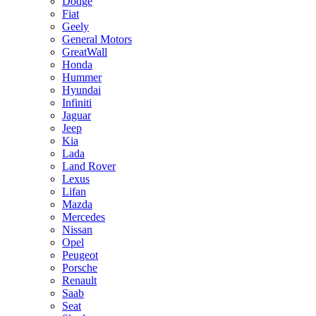
Dodge
Fiat
Geely
General Motors
GreatWall
Honda
Hummer
Hyundai
Infiniti
Jaguar
Jeep
Kia
Lada
Land Rover
Lexus
Lifan
Mazda
Mercedes
Nissan
Opel
Peugeot
Porsche
Renault
Saab
Seat