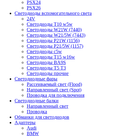
PSX24
PSX26
Светодиоды вспомогательного света
24V
Светодиоды T10 w5w
Светодиоды W21W (7440)
Светодиоды W21/5W (7443)
Светодиоды P21W (1156)
Светодиоды P21/5W (1157)
Светодиоды c5w
Светодиоды T15 w16w
Светодиоды BA9S
Светодиоды T5 T3
Светодиоды прочие
Светодиодные фары
Рассеиваемый свет (Flood)
Направленный свет (Spot)
Проводка для подключения
Светодиодные балки
Направленный свет
Проводка
Обманки для светодиодов
Адаптеры
Audi
BMW