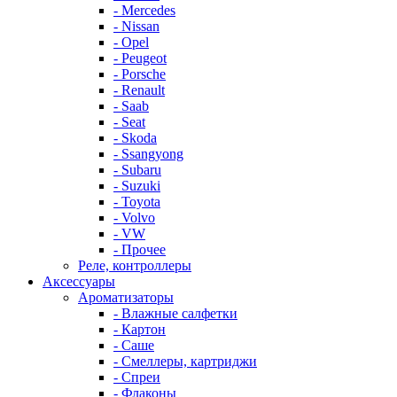
- Mercedes
- Nissan
- Opel
- Peugeot
- Porsche
- Renault
- Saab
- Seat
- Skoda
- Ssangyong
- Subaru
- Suzuki
- Toyota
- Volvo
- VW
- Прочее
Реле, контроллеры
Аксессуары
Ароматизаторы
- Влажные салфетки
- Картон
- Саше
- Смеллеры, картриджи
- Спреи
- Флаконы