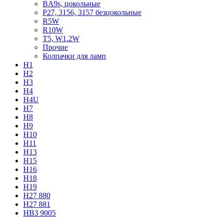
BA9s, цокольные
P27, 3156, 3157 безцокольные
R5W
R10W
T5, W1.2W
Прочие
Колпачки для ламп
H1
H2
H3
H4
H4U
H7
H8
H9
H10
H11
H13
H15
H16
H18
H19
H27 880
H27 881
HB3 9005