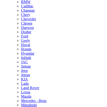
BMW
Cadillac
Changan
Chery
Chevrolet
Citroen
Daewoo
Dodge
Ford
Geely
Haval
Honda
Hyundai
Infiniti
JAC
Jaguar
Jeep
Jetour
KIA
Lada
Land Rover
Lexus
Mazda
Mercedes - Benz
Mitsubishi