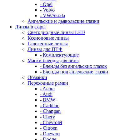
- Opel
- Volvo
- VW/Skoda
Ангельские и дьявольские глазки
Линзы в фары
Светодиодные линзы LED
Ксеноновые линзы
Галогенные линзы
Линзы для ПТФ
- Комплектующие
Маски бленды для линз
- Бленды без ангельских глазок
- Бленды под ангельские глазки
Обманки
Переходные рамки
- Acura
- Audi
- BMW
- Cadillac
- Changan
- Chery
- Chevrolet
- Citroen
- Daewoo
- Dodge