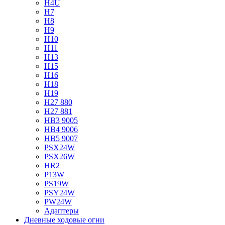
H4U
H7
H8
H9
H10
H11
H13
H15
H16
H18
H19
H27 880
H27 881
HB3 9005
HB4 9006
HB5 9007
PSX24W
PSX26W
HR2
P13W
PS19W
PSY24W
PW24W
Адаптеры
Дневные ходовые огни