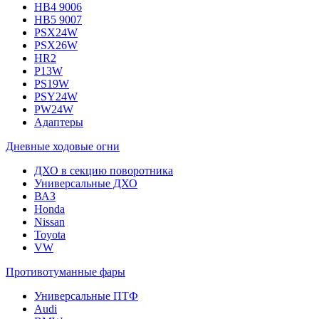
HB4 9006
HB5 9007
PSX24W
PSX26W
HR2
P13W
PS19W
PSY24W
PW24W
Адаптеры
Дневные ходовые огни
ДХО в секцию поворотника
Универсальные ДХО
ВАЗ
Honda
Nissan
Toyota
VW
Противотуманные фары
Универсальные ПТФ
Audi