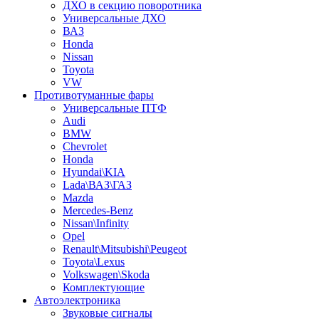
ДХО в секцию поворотника
Универсальные ДХО
ВАЗ
Honda
Nissan
Toyota
VW
Противотуманные фары
Универсальные ПТФ
Audi
BMW
Chevrolet
Honda
Hyundai\KIA
Lada\ВАЗ\ГАЗ
Mazda
Mercedes-Benz
Nissan\Infinity
Opel
Renault\Mitsubishi\Peugeot
Toyota\Lexus
Volkswagen\Skoda
Комплектующие
Автоэлектроника
Звуковые сигналы