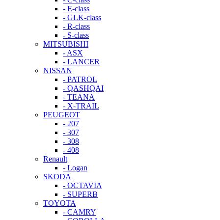
- E-class
- GLK-class
- R-class
- S-class
MITSUBISHI
- ASX
- LANCER
NISSAN
- PATROL
- QASHQAI
- TEANA
- X-TRAIL
PEUGEOT
- 207
- 307
- 308
- 408
Renault
- Logan
SKODA
- OCTAVIA
- SUPERB
TOYOTA
- CAMRY