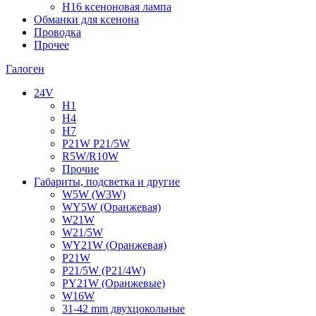
H16 ксеноновая лампа
Обманки для ксенона
Проводка
Прочее
Галоген
24V
H1
H4
H7
P21W P21/5W
R5W/R10W
Прочие
Габариты, подсветка и другие
W5W (W3W)
WY5W (Оранжевая)
W21W
W21/5W
WY21W (Оранжевая)
P21W
P21/5W (P21/4W)
PY21W (Оранжевые)
W16W
31-42 mm двухцокольные