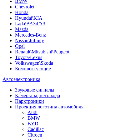
BMW
Chevrolet
Honda
Hyundai\KIA
Lada\ВАЗ\ГАЗ
Mazda
Mercedes-Benz
Nissan\Infinity
Opel
Renault\Mitsubishi\Peugeot
Toyota\Lexus
Volkswagen\Skoda
Комплектующие
Автоэлектроника
Звуковые сигналы
Камеры заднего хода
Парктроники
Проекция логотипа автомобиля
Audi
BMW
BYD
Cadillac
Citroen