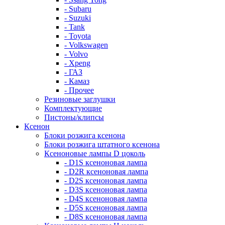
- Subaru
- Suzuki
- Tank
- Toyota
- Volkswagen
- Volvo
- Xpeng
- ГАЗ
- Камаз
- Прочее
Резиновые заглушки
Комплектующие
Пистоны/клипсы
Ксенон
Блоки розжига ксенона
Блоки розжига штатного ксенона
Ксеноновые лампы D цоколь
- D1S ксеноновая лампа
- D2R ксеноновая лампа
- D2S ксеноновая лампа
- D3S ксеноновая лампа
- D4S ксеноновая лампа
- D5S ксеноновая лампа
- D8S ксеноновая лампа