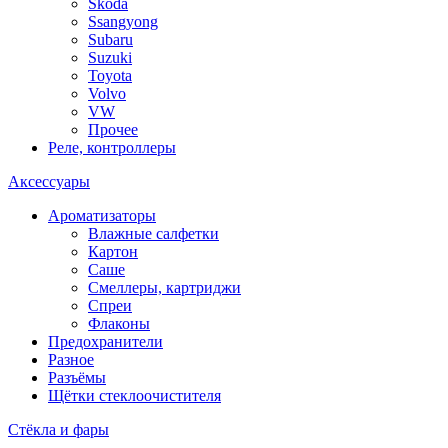
Skoda
Ssangyong
Subaru
Suzuki
Toyota
Volvo
VW
Прочее
Реле, контроллеры
Аксессуары
Ароматизаторы
Влажные салфетки
Картон
Саше
Смеллеры, картриджи
Спреи
Флаконы
Предохранители
Разное
Разъёмы
Щётки стеклоочистителя
Стёкла и фары