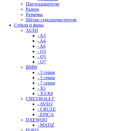
Предохранители
Разное
Разъёмы
Щётки стеклоочистителя
Стёкла и фары
AUDI
- A3
- A4
- A6
- Q3
- Q5
- Q7
BMW
- 3 серия
- 5 серия
- 7 серия
- X1
- X5/X6
CHEVROLET
- AVEO
- CRUZE
- EPICA
DAEWOO
- MATIZ
FORD