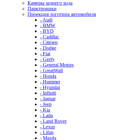
Камеры заднего хода
Парктроники
Проекция логотипа автомобиля
- Audi
- BMW
- BYD
- Cadillac
- Citroen
- Dodge
- Fiat
- Geely
- General Motors
- GreatWall
- Honda
- Hummer
- Hyundai
- Infiniti
- Jaguar
- Jeep
- Kia
- Lada
- Land Rover
- Lexus
- Lifan
- Mazda