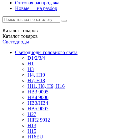
Оптовая распродажа
Новые — на разбор
Каталог
товаров
Каталог
товаров
Светодиоды
Светодиоды головного света
D1/2/3/4
H1
H3
H4, H19
H7, H18
H11, H8, H9, H16
HB3 9005
HB4 9006
HB3/HB4
HB5 9007
H27
HIR2 9012
H13
H15
H16EU