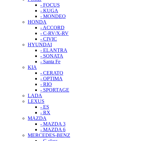
- FOCUS
- KUGA
- MONDEO
HONDA
- ACCORD
- C-RV/X-RV
- CIVIC
HYUNDAI
- ELANTRA
- SONATA
- Santa Fe
KIA
- CERATO
- OPTIMA
- RIO
- SPORTAGE
LADA
LEXUS
- ES
- RX
MAZDA
- MAZDA 3
- MAZDA 6
MERCEDES-BENZ
- C-class