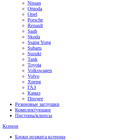
Nissan
Omoda
Opel
Porsche
Renault
Saab
Skoda
Ssang Yong
Subaru
Suzuki
Tank
Toyota
Volkswagen
Volvo
Xpeng
ГАЗ
Камаз
Прочее
Резиновые заглушки
Комплектующие
Пистоны/клипсы
Ксенон
Блоки розжига ксенона