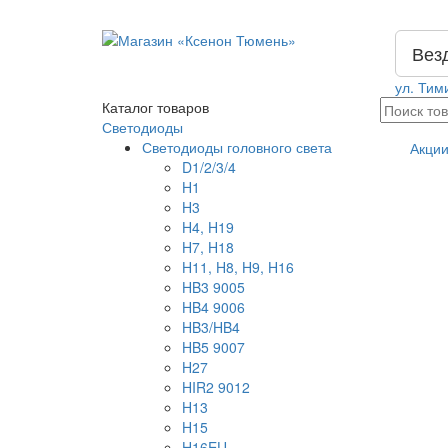
Вез
ул. Тим
Каталог
товаров
Светодиоды
Светодиоды головного света
Акци
D1/2/3/4
H1
H3
H4, H19
H7, H18
H11, H8, H9, H16
HB3 9005
HB4 9006
HB3/HB4
HB5 9007
H27
HIR2 9012
H13
H15
H16EU