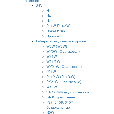
Галоген
24V
H1
H4
H7
P21W P21/5W
R5W/R10W
Прочие
Габариты, подсветка и другие
W5W (W3W)
WY5W (Оранжевая)
W21W
W21/5W
WY21W (Оранжевая)
P21W
P21/5W (P21/4W)
PY21W (Оранжевые)
W16W
31-42 mm двухцокольные
BA9s, цокольные
P27, 3156, 3157
безцокольные
R5W