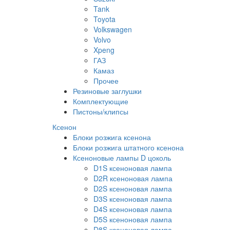
Tank
Toyota
Volkswagen
Volvo
Xpeng
ГАЗ
Камаз
Прочее
Резиновые заглушки
Комплектующие
Пистоны/клипсы
Ксенон
Блоки розжига ксенона
Блоки розжига штатного ксенона
Ксеноновые лампы D цоколь
D1S ксеноновая лампа
D2R ксеноновая лампа
D2S ксеноновая лампа
D3S ксеноновая лампа
D4S ксеноновая лампа
D5S ксеноновая лампа
D8S ксеноновая лампа