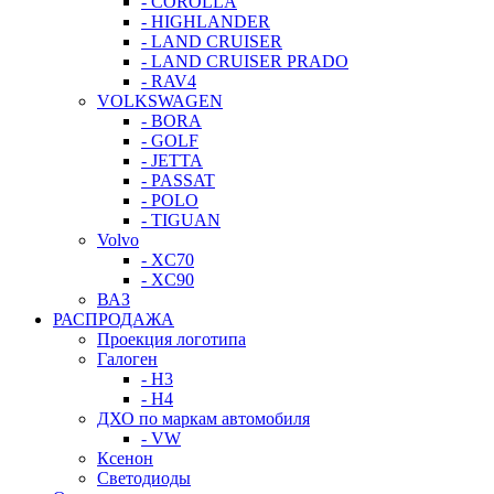
- COROLLA
- HIGHLANDER
- LAND CRUISER
- LAND CRUISER PRADO
- RAV4
VOLKSWAGEN
- BORA
- GOLF
- JETTA
- PASSAT
- POLO
- TIGUAN
Volvo
- XC70
- XC90
ВАЗ
РАСПРОДАЖА
Проекция логотипа
Галоген
- H3
- H4
ДХО по маркам автомобиля
- VW
Ксенон
Светодиоды