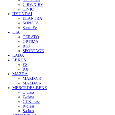
C-RV/X-RV
CIVIC
HYUNDAI
ELANTRA
SONATA
Santa Fe
KIA
CERATO
OPTIMA
RIO
SPORTAGE
LADA
LEXUS
ES
RX
MAZDA
MAZDA 3
MAZDA 6
MERCEDES-BENZ
C-class
E-class
GLK-class
R-class
S-class