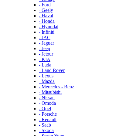
- Ford
- Geely
- Haval
- Honda
- Hyundai
- Infiniti
- JAC
- Jaguar
- Jeep
- Jetour
- KIA
- Lada
- Land Rover
- Lexus
- Mazda
- Mercedes - Benz
- Mitsubishi
- Nissan
- Omoda
- Opel
- Porsche
- Renault
- Saab
- Skoda
- Ssang Yong