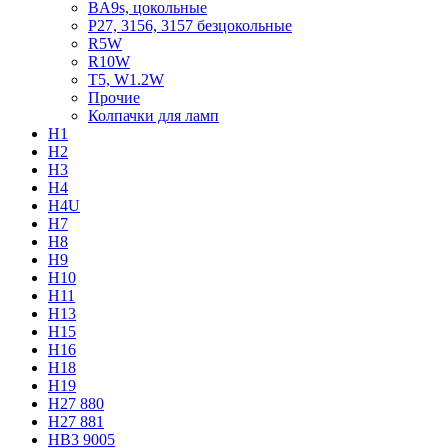
BA9s, цокольные
P27, 3156, 3157 безцокольные
R5W
R10W
T5, W1.2W
Прочие
Колпачки для ламп
H1
H2
H3
H4
H4U
H7
H8
H9
H10
H11
H13
H15
H16
H18
H19
H27 880
H27 881
HB3 9005