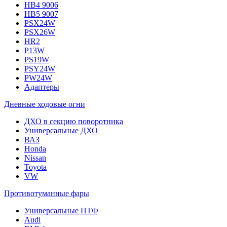
HB4 9006
HB5 9007
PSX24W
PSX26W
HR2
P13W
PS19W
PSY24W
PW24W
Адаптеры
Дневные ходовые огни
ДХО в секцию поворотника
Универсальные ДХО
ВАЗ
Honda
Nissan
Toyota
VW
Противотуманные фары
Универсальные ПТФ
Audi