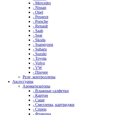
- Mercedes
- Nissan
- Opel
- Peugeot
- Porsche
- Renault
- Saab
- Seat
- Skoda
- Ssangyong
- Subaru
- Suzuki
- Toyota
- Volvo
- VW
- Прочее
Реле, контроллеры
Аксессуары
Ароматизаторы
- Влажные салфетки
- Картон
- Саше
- Смеллеры, картриджи
- Спреи
- Флаконы