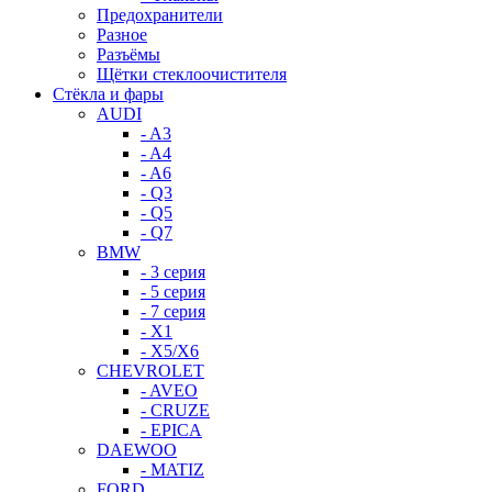
Предохранители
Разное
Разъёмы
Щётки стеклоочистителя
Стёкла и фары
AUDI
- A3
- A4
- A6
- Q3
- Q5
- Q7
BMW
- 3 серия
- 5 серия
- 7 серия
- X1
- X5/X6
CHEVROLET
- AVEO
- CRUZE
- EPICA
DAEWOO
- MATIZ
FORD