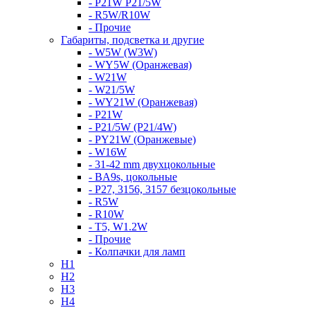
- P21W P21/5W
- R5W/R10W
- Прочие
Габариты, подсветка и другие
- W5W (W3W)
- WY5W (Оранжевая)
- W21W
- W21/5W
- WY21W (Оранжевая)
- P21W
- P21/5W (P21/4W)
- PY21W (Оранжевые)
- W16W
- 31-42 mm двухцокольные
- BA9s, цокольные
- P27, 3156, 3157 безцокольные
- R5W
- R10W
- T5, W1.2W
- Прочие
- Колпачки для ламп
H1
H2
H3
H4