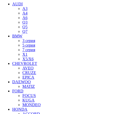
AUDI
A3
A4
A6
Q3
Q5
Q7
BMW
3 серия
5 серия
7 серия
X1
X5/X6
CHEVROLET
AVEO
CRUZE
EPICA
DAEWOO
MATIZ
FORD
FOCUS
KUGA
MONDEO
HONDA
ACCORD