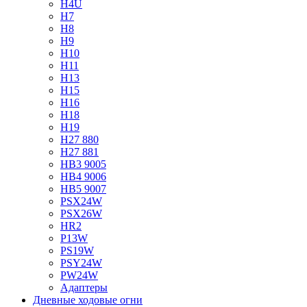
H4U
H7
H8
H9
H10
H11
H13
H15
H16
H18
H19
H27 880
H27 881
HB3 9005
HB4 9006
HB5 9007
PSX24W
PSX26W
HR2
P13W
PS19W
PSY24W
PW24W
Адаптеры
Дневные ходовые огни