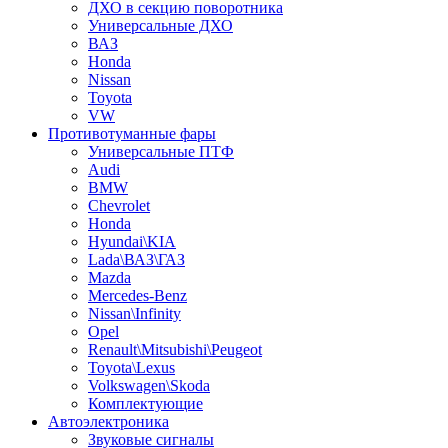
ДХО в секцию поворотника
Универсальные ДХО
ВАЗ
Honda
Nissan
Toyota
VW
Противотуманные фары
Универсальные ПТФ
Audi
BMW
Chevrolet
Honda
Hyundai\KIA
Lada\ВАЗ\ГАЗ
Mazda
Mercedes-Benz
Nissan\Infinity
Opel
Renault\Mitsubishi\Peugeot
Toyota\Lexus
Volkswagen\Skoda
Комплектующие
Автоэлектроника
Звуковые сигналы