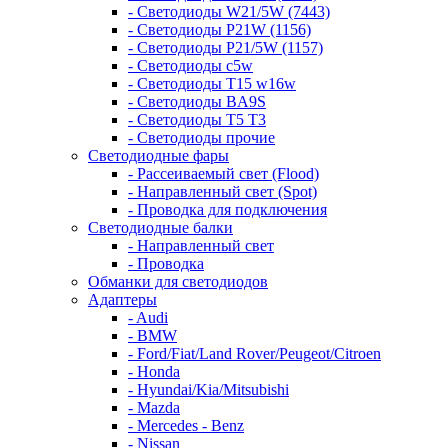
- Светодиоды W21/5W (7443)
- Светодиоды P21W (1156)
- Светодиоды P21/5W (1157)
- Светодиоды c5w
- Светодиоды T15 w16w
- Светодиоды BA9S
- Светодиоды T5 T3
- Светодиоды прочие
Светодиодные фары
- Рассеиваемый свет (Flood)
- Направленный свет (Spot)
- Проводка для подключения
Светодиодные балки
- Направленный свет
- Проводка
Обманки для светодиодов
Адаптеры
- Audi
- BMW
- Ford/Fiat/Land Rover/Peugeot/Citroen
- Honda
- Hyundai/Kia/Mitsubishi
- Mazda
- Mercedes - Benz
- Nissan