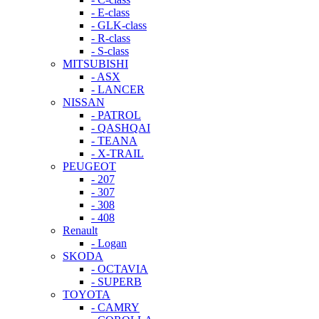
- E-class
- GLK-class
- R-class
- S-class
MITSUBISHI
- ASX
- LANCER
NISSAN
- PATROL
- QASHQAI
- TEANA
- X-TRAIL
PEUGEOT
- 207
- 307
- 308
- 408
Renault
- Logan
SKODA
- OCTAVIA
- SUPERB
TOYOTA
- CAMRY