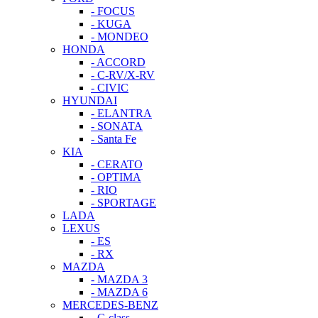
- FOCUS
- KUGA
- MONDEO
HONDA
- ACCORD
- C-RV/X-RV
- CIVIC
HYUNDAI
- ELANTRA
- SONATA
- Santa Fe
KIA
- CERATO
- OPTIMA
- RIO
- SPORTAGE
LADA
LEXUS
- ES
- RX
MAZDA
- MAZDA 3
- MAZDA 6
MERCEDES-BENZ
- C-class