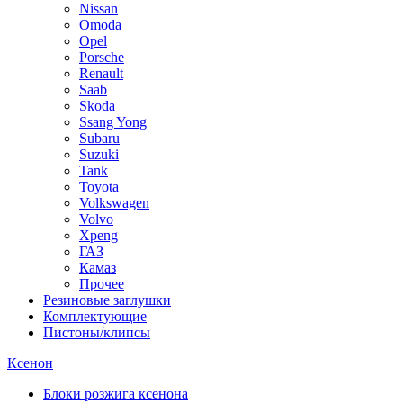
Nissan
Omoda
Opel
Porsche
Renault
Saab
Skoda
Ssang Yong
Subaru
Suzuki
Tank
Toyota
Volkswagen
Volvo
Xpeng
ГАЗ
Камаз
Прочее
Резиновые заглушки
Комплектующие
Пистоны/клипсы
Ксенон
Блоки розжига ксенона