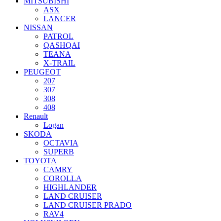
MITSUBISHI
ASX
LANCER
NISSAN
PATROL
QASHQAI
TEANA
X-TRAIL
PEUGEOT
207
307
308
408
Renault
Logan
SKODA
OCTAVIA
SUPERB
TOYOTA
CAMRY
COROLLA
HIGHLANDER
LAND CRUISER
LAND CRUISER PRADO
RAV4