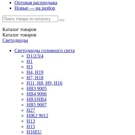
Оптовая распродажа
Новые — на разбор
Каталог
товаров
Каталог
товаров
Светодиоды
Светодиоды головного света
D1/2/3/4
H1
H3
H4, H19
H7, H18
H11, H8, H9, H16
HB3 9005
HB4 9006
HB3/HB4
HB5 9007
H27
HIR2 9012
H13
H15
H16EU