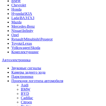
BMW
Chevrolet
Honda
Hyundai\KIA
Lada\ВАЗ\ГАЗ
Mazda
Mercedes-Benz
Nissan\Infinity
Opel
Renault\Mitsubishi\Peugeot
Toyota\Lexus
Volkswagen\Skoda
Комплектующие
Автоэлектроника
Звуковые сигналы
Камеры заднего хода
Парктроники
Проекция логотипа автомобиля
Audi
BMW
BYD
Cadillac
Citroen