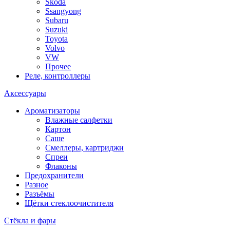
Skoda
Ssangyong
Subaru
Suzuki
Toyota
Volvo
VW
Прочее
Реле, контроллеры
Аксессуары
Ароматизаторы
Влажные салфетки
Картон
Саше
Смеллеры, картриджи
Спреи
Флаконы
Предохранители
Разное
Разъёмы
Щётки стеклоочистителя
Стёкла и фары