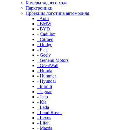
Камеры заднего хода
Парктроники
Проекция логотипа автомобиля
- Audi
- BMW
- BYD
- Cadillac
- Citroen
- Dodge
- Fiat
- Geely
- General Motors
- GreatWall
- Honda
- Hummer
- Hyundai
- Infiniti
- Jaguar
- Jeep
- Kia
- Lada
- Land Rover
- Lexus
- Lifan
- Mazda