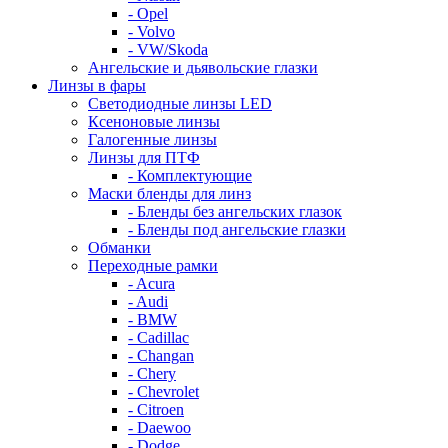
- Opel
- Volvo
- VW/Skoda
Ангельские и дьявольские глазки
Линзы в фары
Светодиодные линзы LED
Ксеноновые линзы
Галогенные линзы
Линзы для ПТФ
- Комплектующие
Маски бленды для линз
- Бленды без ангельских глазок
- Бленды под ангельские глазки
Обманки
Переходные рамки
- Acura
- Audi
- BMW
- Cadillac
- Changan
- Chery
- Chevrolet
- Citroen
- Daewoo
- Dodge