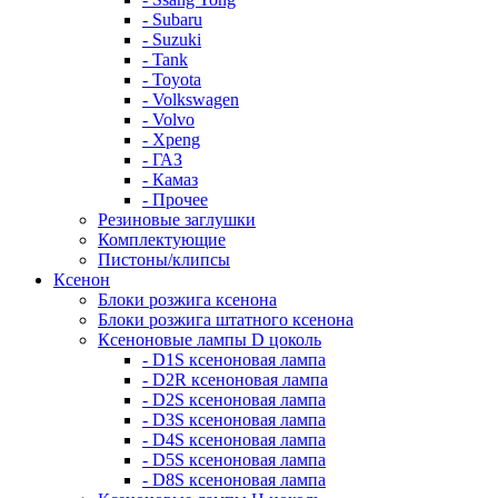
- Subaru
- Suzuki
- Tank
- Toyota
- Volkswagen
- Volvo
- Xpeng
- ГАЗ
- Камаз
- Прочее
Резиновые заглушки
Комплектующие
Пистоны/клипсы
Ксенон
Блоки розжига ксенона
Блоки розжига штатного ксенона
Ксеноновые лампы D цоколь
- D1S ксеноновая лампа
- D2R ксеноновая лампа
- D2S ксеноновая лампа
- D3S ксеноновая лампа
- D4S ксеноновая лампа
- D5S ксеноновая лампа
- D8S ксеноновая лампа