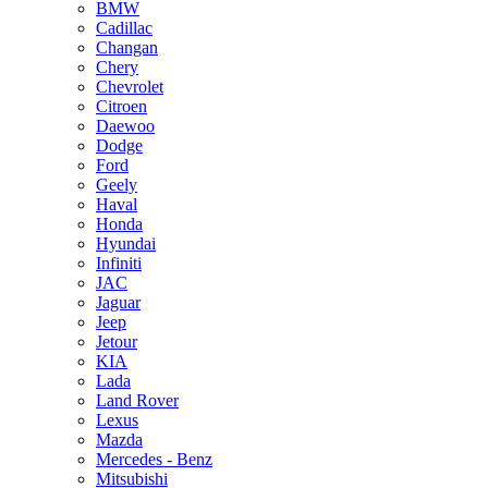
BMW
Cadillac
Changan
Chery
Chevrolet
Citroen
Daewoo
Dodge
Ford
Geely
Haval
Honda
Hyundai
Infiniti
JAC
Jaguar
Jeep
Jetour
KIA
Lada
Land Rover
Lexus
Mazda
Mercedes - Benz
Mitsubishi