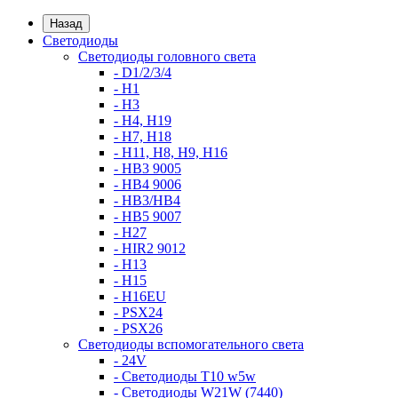
Назад
Светодиоды
Светодиоды головного света
- D1/2/3/4
- H1
- H3
- H4, H19
- H7, H18
- H11, H8, H9, H16
- HB3 9005
- HB4 9006
- HB3/HB4
- HB5 9007
- H27
- HIR2 9012
- H13
- H15
- H16EU
- PSX24
- PSX26
Светодиоды вспомогательного света
- 24V
- Светодиоды T10 w5w
- Светодиоды W21W (7440)