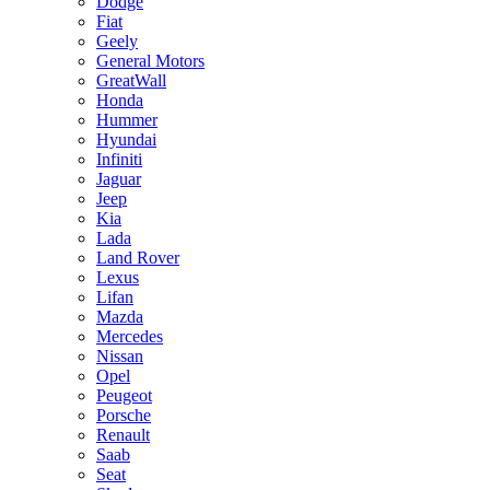
Dodge
Fiat
Geely
General Motors
GreatWall
Honda
Hummer
Hyundai
Infiniti
Jaguar
Jeep
Kia
Lada
Land Rover
Lexus
Lifan
Mazda
Mercedes
Nissan
Opel
Peugeot
Porsche
Renault
Saab
Seat