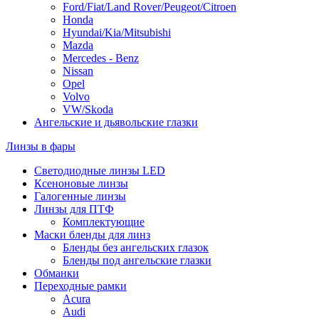
Ford/Fiat/Land Rover/Peugeot/Citroen
Honda
Hyundai/Kia/Mitsubishi
Mazda
Mercedes - Benz
Nissan
Opel
Volvo
VW/Skoda
Ангельские и дьявольские глазки
Линзы в фары
Светодиодные линзы LED
Ксеноновые линзы
Галогенные линзы
Линзы для ПТФ
Комплектующие
Маски бленды для линз
Бленды без ангельских глазок
Бленды под ангельские глазки
Обманки
Переходные рамки
Acura
Audi