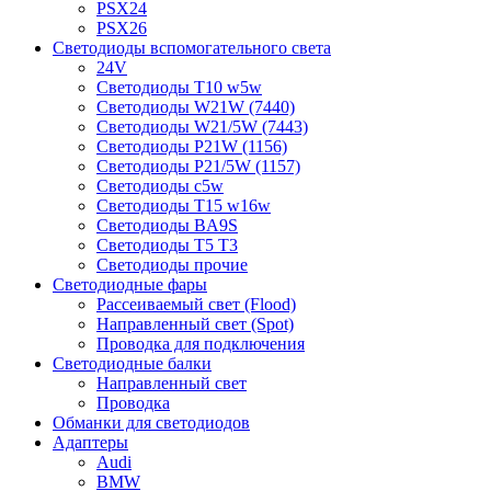
PSX24
PSX26
Светодиоды вспомогательного света
24V
Светодиоды T10 w5w
Светодиоды W21W (7440)
Светодиоды W21/5W (7443)
Светодиоды P21W (1156)
Светодиоды P21/5W (1157)
Светодиоды c5w
Светодиоды T15 w16w
Светодиоды BA9S
Светодиоды T5 T3
Светодиоды прочие
Светодиодные фары
Рассеиваемый свет (Flood)
Направленный свет (Spot)
Проводка для подключения
Светодиодные балки
Направленный свет
Проводка
Обманки для светодиодов
Адаптеры
Audi
BMW