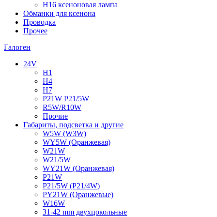
H16 ксеноновая лампа
Обманки для ксенона
Проводка
Прочее
Галоген
24V
H1
H4
H7
P21W P21/5W
R5W/R10W
Прочие
Габариты, подсветка и другие
W5W (W3W)
WY5W (Оранжевая)
W21W
W21/5W
WY21W (Оранжевая)
P21W
P21/5W (P21/4W)
PY21W (Оранжевые)
W16W
31-42 mm двухцокольные