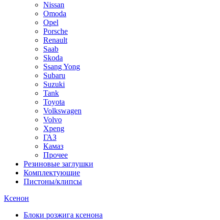
Nissan
Omoda
Opel
Porsche
Renault
Saab
Skoda
Ssang Yong
Subaru
Suzuki
Tank
Toyota
Volkswagen
Volvo
Xpeng
ГАЗ
Камаз
Прочее
Резиновые заглушки
Комплектующие
Пистоны/клипсы
Ксенон
Блоки розжига ксенона