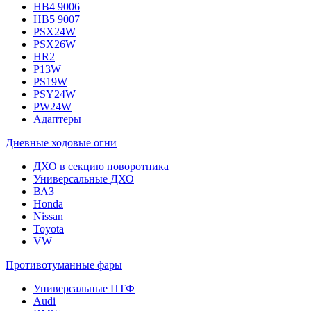
HB4 9006
HB5 9007
PSX24W
PSX26W
HR2
P13W
PS19W
PSY24W
PW24W
Адаптеры
Дневные ходовые огни
ДХО в секцию поворотника
Универсальные ДХО
ВАЗ
Honda
Nissan
Toyota
VW
Противотуманные фары
Универсальные ПТФ
Audi