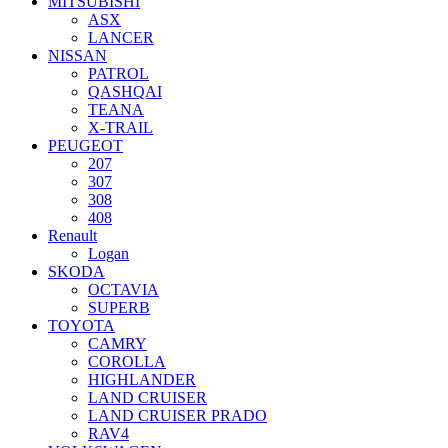
MITSUBISHI
ASX
LANCER
NISSAN
PATROL
QASHQAI
TEANA
X-TRAIL
PEUGEOT
207
307
308
408
Renault
Logan
SKODA
OCTAVIA
SUPERB
TOYOTA
CAMRY
COROLLA
HIGHLANDER
LAND CRUISER
LAND CRUISER PRADO
RAV4