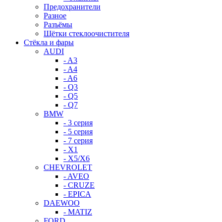
Предохранители
Разное
Разъёмы
Щётки стеклоочистителя
Стёкла и фары
AUDI
- A3
- A4
- A6
- Q3
- Q5
- Q7
BMW
- 3 серия
- 5 серия
- 7 серия
- X1
- X5/X6
CHEVROLET
- AVEO
- CRUZE
- EPICA
DAEWOO
- MATIZ
FORD