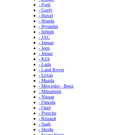
- Ford
- Geely
- Haval
- Honda
- Hyundai
- Infiniti
- JAC
- Jaguar
- Jeep
- Jetour
- KIA
- Lada
- Land Rover
- Lexus
- Mazda
- Mercedes - Benz
- Mitsubishi
- Nissan
- Omoda
- Opel
- Porsche
- Renault
- Saab
- Skoda
- Ssang Yong