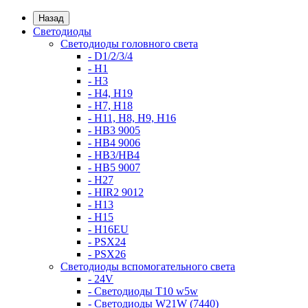
Назад
Светодиоды
Светодиоды головного света
- D1/2/3/4
- H1
- H3
- H4, H19
- H7, H18
- H11, H8, H9, H16
- HB3 9005
- HB4 9006
- HB3/HB4
- HB5 9007
- H27
- HIR2 9012
- H13
- H15
- H16EU
- PSX24
- PSX26
Светодиоды вспомогательного света
- 24V
- Светодиоды T10 w5w
- Светодиоды W21W (7440)