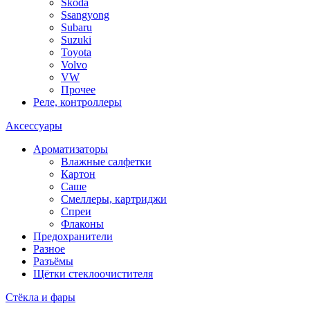
Skoda
Ssangyong
Subaru
Suzuki
Toyota
Volvo
VW
Прочее
Реле, контроллеры
Аксессуары
Ароматизаторы
Влажные салфетки
Картон
Саше
Смеллеры, картриджи
Спреи
Флаконы
Предохранители
Разное
Разъёмы
Щётки стеклоочистителя
Стёкла и фары