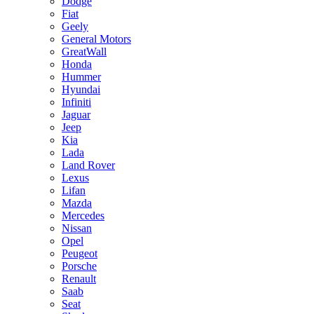
Dodge
Fiat
Geely
General Motors
GreatWall
Honda
Hummer
Hyundai
Infiniti
Jaguar
Jeep
Kia
Lada
Land Rover
Lexus
Lifan
Mazda
Mercedes
Nissan
Opel
Peugeot
Porsche
Renault
Saab
Seat