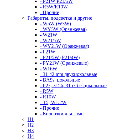
- P21W P21/5W
- R5W/R10W
- Прочие
Габариты, подсветка и другие
- W5W (W3W)
- WY5W (Оранжевая)
- W21W
- W21/5W
- WY21W (Оранжевая)
- P21W
- P21/5W (P21/4W)
- PY21W (Оранжевые)
- W16W
- 31-42 mm двухцокольные
- BA9s, цокольные
- P27, 3156, 3157 безцокольные
- R5W
- R10W
- T5, W1.2W
- Прочие
- Колпачки для ламп
H1
H2
H3
H4