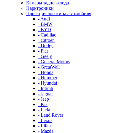
Камеры заднего хода
Парктроники
Проекция логотипа автомобиля
- Audi
- BMW
- BYD
- Cadillac
- Citroen
- Dodge
- Fiat
- Geely
- General Motors
- GreatWall
- Honda
- Hummer
- Hyundai
- Infiniti
- Jaguar
- Jeep
- Kia
- Lada
- Land Rover
- Lexus
- Lifan
- Mazda