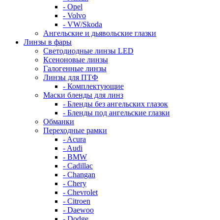
- Opel
- Volvo
- VW/Skoda
Ангельские и дьявольские глазки
Линзы в фары
Светодиодные линзы LED
Ксеноновые линзы
Галогенные линзы
Линзы для ПТФ
- Комплектующие
Маски бленды для линз
- Бленды без ангельских глазок
- Бленды под ангельские глазки
Обманки
Переходные рамки
- Acura
- Audi
- BMW
- Cadillac
- Changan
- Chery
- Chevrolet
- Citroen
- Daewoo
- Dodge