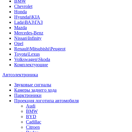
BMW
Chevrolet
Honda
Hyundai\KIA
Lada\ВАЗ\ГАЗ
Mazda
Mercedes-Benz
Nissan\Infinity
Opel
Renault\Mitsubishi\Peugeot
Toyota\Lexus
Volkswagen\Skoda
Комплектующие
Автоэлектроника
Звуковые сигналы
Камеры заднего хода
Парктроники
Проекция логотипа автомобиля
Audi
BMW
BYD
Cadillac
Citroen