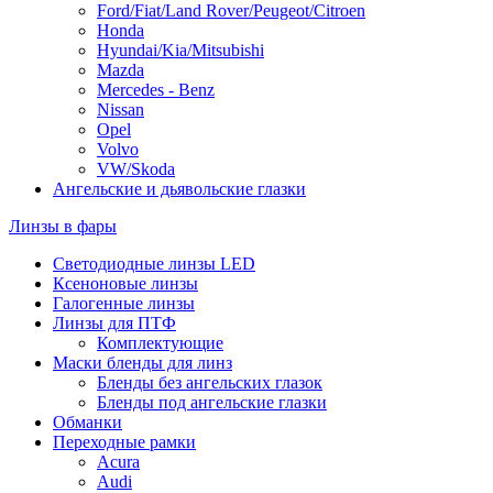
Ford/Fiat/Land Rover/Peugeot/Citroen
Honda
Hyundai/Kia/Mitsubishi
Mazda
Mercedes - Benz
Nissan
Opel
Volvo
VW/Skoda
Ангельские и дьявольские глазки
Линзы в фары
Светодиодные линзы LED
Ксеноновые линзы
Галогенные линзы
Линзы для ПТФ
Комплектующие
Маски бленды для линз
Бленды без ангельских глазок
Бленды под ангельские глазки
Обманки
Переходные рамки
Acura
Audi