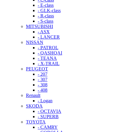
- E-class
- GLK-class
- R-class
- S-class
MITSUBISHI
- ASX
- LANCER
NISSAN
- PATROL
- QASHQAI
- TEANA
- X-TRAIL
PEUGEOT
- 207
- 307
- 308
- 408
Renault
- Logan
SKODA
- OCTAVIA
- SUPERB
TOYOTA
- CAMRY