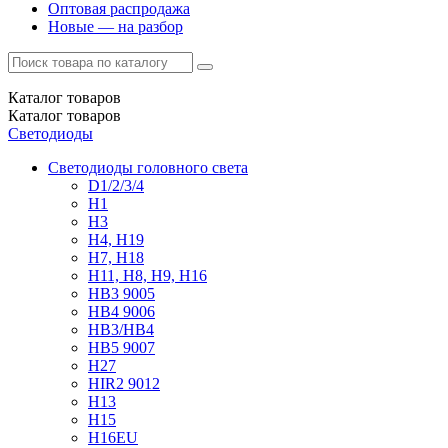
Оптовая распродажа
Новые — на разбор
Каталог
товаров
Каталог
товаров
Светодиоды
Светодиоды головного света
D1/2/3/4
H1
H3
H4, H19
H7, H18
H11, H8, H9, H16
HB3 9005
HB4 9006
HB3/HB4
HB5 9007
H27
HIR2 9012
H13
H15
H16EU