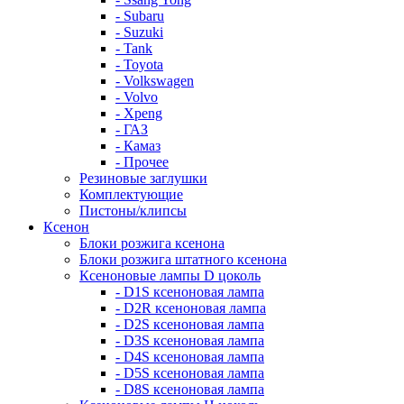
- Subaru
- Suzuki
- Tank
- Toyota
- Volkswagen
- Volvo
- Xpeng
- ГАЗ
- Камаз
- Прочее
Резиновые заглушки
Комплектующие
Пистоны/клипсы
Ксенон
Блоки розжига ксенона
Блоки розжига штатного ксенона
Ксеноновые лампы D цоколь
- D1S ксеноновая лампа
- D2R ксеноновая лампа
- D2S ксеноновая лампа
- D3S ксеноновая лампа
- D4S ксеноновая лампа
- D5S ксеноновая лампа
- D8S ксеноновая лампа