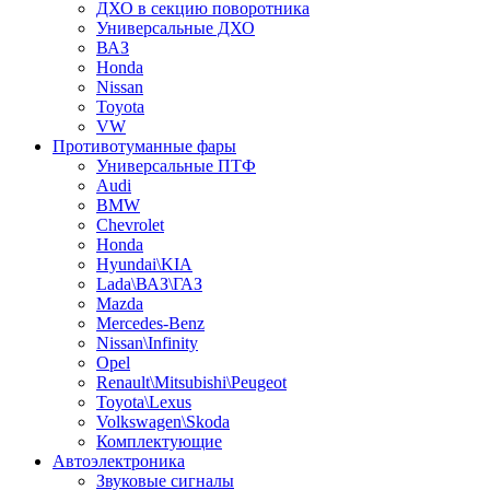
ДХО в секцию поворотника
Универсальные ДХО
ВАЗ
Honda
Nissan
Toyota
VW
Противотуманные фары
Универсальные ПТФ
Audi
BMW
Chevrolet
Honda
Hyundai\KIA
Lada\ВАЗ\ГАЗ
Mazda
Mercedes-Benz
Nissan\Infinity
Opel
Renault\Mitsubishi\Peugeot
Toyota\Lexus
Volkswagen\Skoda
Комплектующие
Автоэлектроника
Звуковые сигналы