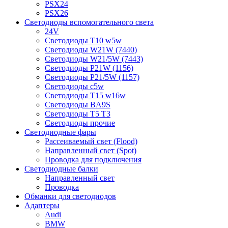
PSX24
PSX26
Светодиоды вспомогательного света
24V
Светодиоды T10 w5w
Светодиоды W21W (7440)
Светодиоды W21/5W (7443)
Светодиоды P21W (1156)
Светодиоды P21/5W (1157)
Светодиоды c5w
Светодиоды T15 w16w
Светодиоды BA9S
Светодиоды T5 T3
Светодиоды прочие
Светодиодные фары
Рассеиваемый свет (Flood)
Направленный свет (Spot)
Проводка для подключения
Светодиодные балки
Направленный свет
Проводка
Обманки для светодиодов
Адаптеры
Audi
BMW