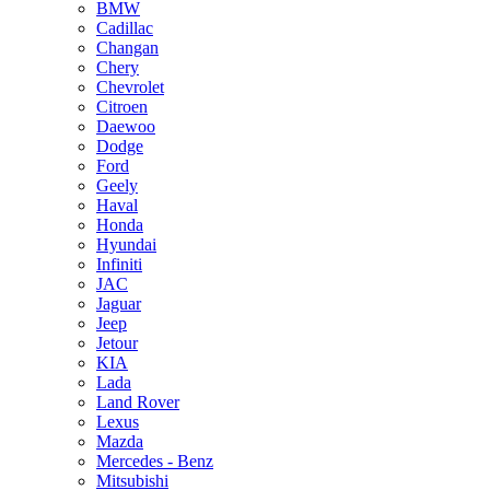
BMW
Cadillac
Changan
Chery
Chevrolet
Citroen
Daewoo
Dodge
Ford
Geely
Haval
Honda
Hyundai
Infiniti
JAC
Jaguar
Jeep
Jetour
KIA
Lada
Land Rover
Lexus
Mazda
Mercedes - Benz
Mitsubishi