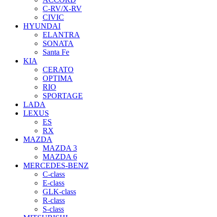
C-RV/X-RV
CIVIC
HYUNDAI
ELANTRA
SONATA
Santa Fe
KIA
CERATO
OPTIMA
RIO
SPORTAGE
LADA
LEXUS
ES
RX
MAZDA
MAZDA 3
MAZDA 6
MERCEDES-BENZ
C-class
E-class
GLK-class
R-class
S-class