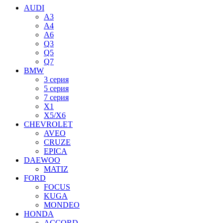
AUDI
A3
A4
A6
Q3
Q5
Q7
BMW
3 серия
5 серия
7 серия
X1
X5/X6
CHEVROLET
AVEO
CRUZE
EPICA
DAEWOO
MATIZ
FORD
FOCUS
KUGA
MONDEO
HONDA
ACCORD