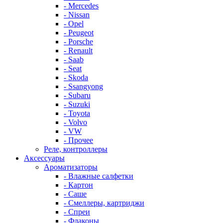
- Mercedes
- Nissan
- Opel
- Peugeot
- Porsche
- Renault
- Saab
- Seat
- Skoda
- Ssangyong
- Subaru
- Suzuki
- Toyota
- Volvo
- VW
- Прочее
Реле, контроллеры
Аксессуары
Ароматизаторы
- Влажные салфетки
- Картон
- Саше
- Смеллеры, картриджи
- Спреи
- Флаконы