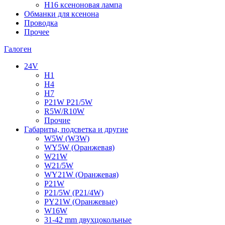
H16 ксеноновая лампа
Обманки для ксенона
Проводка
Прочее
Галоген
24V
H1
H4
H7
P21W P21/5W
R5W/R10W
Прочие
Габариты, подсветка и другие
W5W (W3W)
WY5W (Оранжевая)
W21W
W21/5W
WY21W (Оранжевая)
P21W
P21/5W (P21/4W)
PY21W (Оранжевые)
W16W
31-42 mm двухцокольные