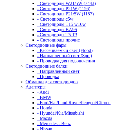
- Светодиоды W21/5W (7443)
- Светодиоды P21W (1156)
- Светодиоды P21/5W (1157)
- Светодиоды c5w
- Светодиоды T15 w16w
- Светодиоды BA9S
- Светодиоды T5 T3
- Светодиоды прочие
Светодиодные фары
- Рассеиваемый свет (Flood)
- Направленный свет (Spot)
- Проводка для подключения
Светодиодные балки
- Направленный свет
- Проводка
Обманки для светодиодов
Адаптеры
- Audi
- BMW
- Ford/Fiat/Land Rover/Peugeot/Citroen
- Honda
- Hyundai/Kia/Mitsubishi
- Mazda
- Mercedes - Benz
- Nissan