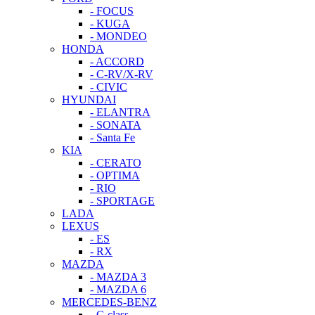
- FOCUS
- KUGA
- MONDEO
HONDA
- ACCORD
- C-RV/X-RV
- CIVIC
HYUNDAI
- ELANTRA
- SONATA
- Santa Fe
KIA
- CERATO
- OPTIMA
- RIO
- SPORTAGE
LADA
LEXUS
- ES
- RX
MAZDA
- MAZDA 3
- MAZDA 6
MERCEDES-BENZ
- C-class