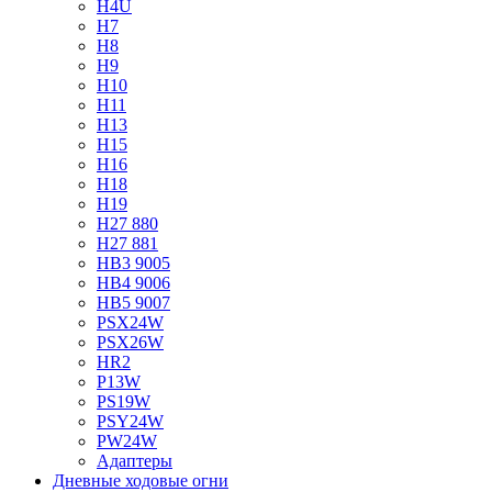
H4U
H7
H8
H9
H10
H11
H13
H15
H16
H18
H19
H27 880
H27 881
HB3 9005
HB4 9006
HB5 9007
PSX24W
PSX26W
HR2
P13W
PS19W
PSY24W
PW24W
Адаптеры
Дневные ходовые огни