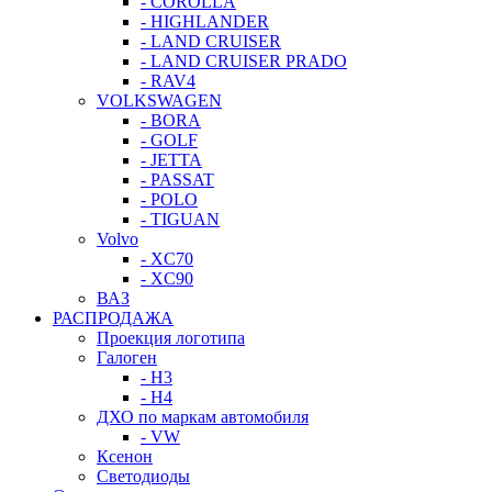
- COROLLA
- HIGHLANDER
- LAND CRUISER
- LAND CRUISER PRADO
- RAV4
VOLKSWAGEN
- BORA
- GOLF
- JETTA
- PASSAT
- POLO
- TIGUAN
Volvo
- XC70
- XC90
ВАЗ
РАСПРОДАЖА
Проекция логотипа
Галоген
- H3
- H4
ДХО по маркам автомобиля
- VW
Ксенон
Светодиоды