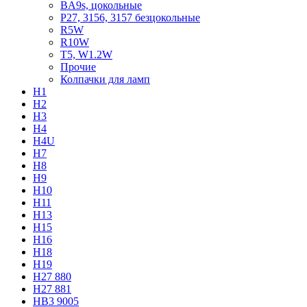
BA9s, цокольные
P27, 3156, 3157 безцокольные
R5W
R10W
T5, W1.2W
Прочие
Колпачки для ламп
H1
H2
H3
H4
H4U
H7
H8
H9
H10
H11
H13
H15
H16
H18
H19
H27 880
H27 881
HB3 9005