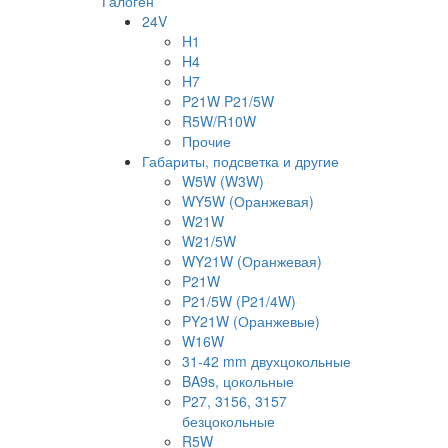
Галоген
24V
H1
H4
H7
P21W P21/5W
R5W/R10W
Прочие
Габариты, подсветка и другие
W5W (W3W)
WY5W (Оранжевая)
W21W
W21/5W
WY21W (Оранжевая)
P21W
P21/5W (P21/4W)
PY21W (Оранжевые)
W16W
31-42 mm двухцокольные
BA9s, цокольные
P27, 3156, 3157
безцокольные
R5W