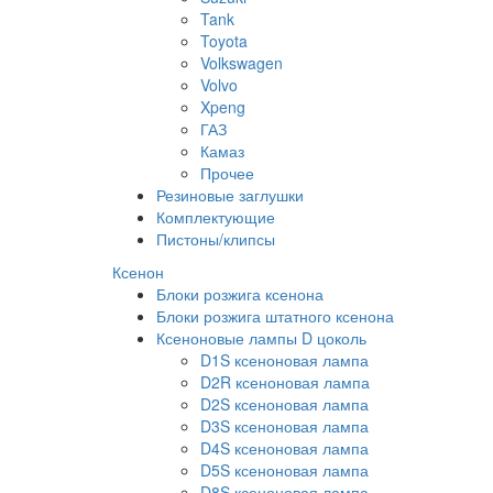
Tank
Toyota
Volkswagen
Volvo
Xpeng
ГАЗ
Камаз
Прочее
Резиновые заглушки
Комплектующие
Пистоны/клипсы
Ксенон
Блоки розжига ксенона
Блоки розжига штатного ксенона
Ксеноновые лампы D цоколь
D1S ксеноновая лампа
D2R ксеноновая лампа
D2S ксеноновая лампа
D3S ксеноновая лампа
D4S ксеноновая лампа
D5S ксеноновая лампа
D8S ксеноновая лампа