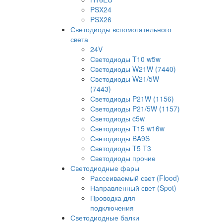
PSX24
PSX26
Светодиоды вспомогательного
света
24V
Светодиоды T10 w5w
Светодиоды W21W (7440)
Светодиоды W21/5W
(7443)
Светодиоды P21W (1156)
Светодиоды P21/5W (1157)
Светодиоды c5w
Светодиоды T15 w16w
Светодиоды BA9S
Светодиоды T5 T3
Светодиоды прочие
Светодиодные фары
Рассеиваемый свет (Flood)
Направленный свет (Spot)
Проводка для
подключения
Светодиодные балки