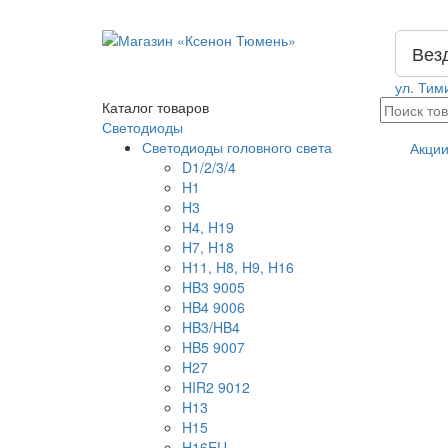
Вез
ул. Тим
Каталог
товаров
Светодиоды
Светодиоды головного света
Акци
D1/2/3/4
H1
H3
H4, H19
H7, H18
H11, H8, H9, H16
HB3 9005
HB4 9006
HB3/HB4
HB5 9007
H27
HIR2 9012
H13
H15
H16EU