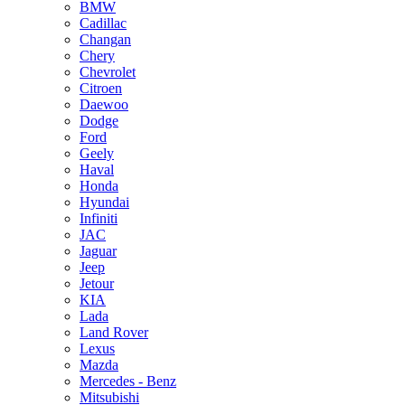
BMW
Cadillac
Changan
Chery
Chevrolet
Citroen
Daewoo
Dodge
Ford
Geely
Haval
Honda
Hyundai
Infiniti
JAC
Jaguar
Jeep
Jetour
KIA
Lada
Land Rover
Lexus
Mazda
Mercedes - Benz
Mitsubishi