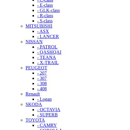
- E-class
- GLK-class
- R-class
- S-class
MITSUBISHI
- ASX
- LANCER
NISSAN
- PATROL
- QASHQAI
- TEANA
- X-TRAIL
PEUGEOT
- 207
- 307
- 308
- 408
Renault
- Logan
SKODA
- OCTAVIA
- SUPERB
TOYOTA
- CAMRY