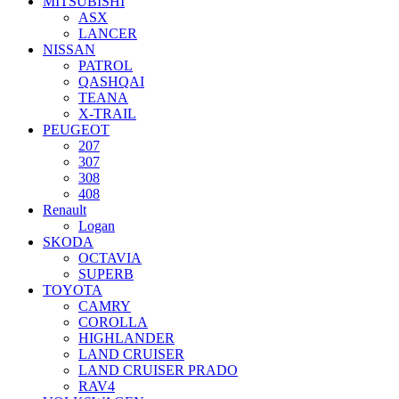
MITSUBISHI
ASX
LANCER
NISSAN
PATROL
QASHQAI
TEANA
X-TRAIL
PEUGEOT
207
307
308
408
Renault
Logan
SKODA
OCTAVIA
SUPERB
TOYOTA
CAMRY
COROLLA
HIGHLANDER
LAND CRUISER
LAND CRUISER PRADO
RAV4