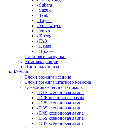
- Subaru
- Suzuki
- Tank
- Toyota
- Volkswagen
- Volvo
- Xpeng
- ГАЗ
- Камаз
- Прочее
Резиновые заглушки
Комплектующие
Пистоны/клипсы
Ксенон
Блоки розжига ксенона
Блоки розжига штатного ксенона
Ксеноновые лампы D цоколь
- D1S ксеноновая лампа
- D2R ксеноновая лампа
- D2S ксеноновая лампа
- D3S ксеноновая лампа
- D4S ксеноновая лампа
- D5S ксеноновая лампа
- D8S ксеноновая лампа