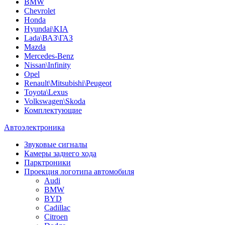
BMW
Chevrolet
Honda
Hyundai\KIA
Lada\ВАЗ\ГАЗ
Mazda
Mercedes-Benz
Nissan\Infinity
Opel
Renault\Mitsubishi\Peugeot
Toyota\Lexus
Volkswagen\Skoda
Комплектующие
Автоэлектроника
Звуковые сигналы
Камеры заднего хода
Парктроники
Проекция логотипа автомобиля
Audi
BMW
BYD
Cadillac
Citroen