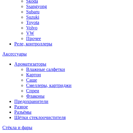
Skoda
Ssangyong
Subaru
Suzuki
Toyota
Volvo
VW
Прочее
Реле, контроллеры
Аксессуары
Ароматизаторы
Влажные салфетки
Картон
Саше
Смеллеры, картриджи
Спреи
Флаконы
Предохранители
Разное
Разъёмы
Щётки стеклоочистителя
Стёкла и фары