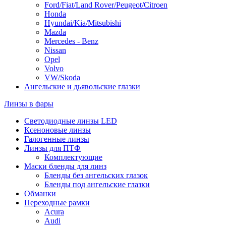
Ford/Fiat/Land Rover/Peugeot/Citroen
Honda
Hyundai/Kia/Mitsubishi
Mazda
Mercedes - Benz
Nissan
Opel
Volvo
VW/Skoda
Ангельские и дьявольские глазки
Линзы в фары
Светодиодные линзы LED
Ксеноновые линзы
Галогенные линзы
Линзы для ПТФ
Комплектующие
Маски бленды для линз
Бленды без ангельских глазок
Бленды под ангельские глазки
Обманки
Переходные рамки
Acura
Audi