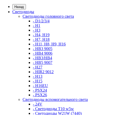
Назад
Светодиоды
Светодиоды головного света
- D1/2/3/4
- H1
- H3
- H4, H19
- H7, H18
- H11, H8, H9, H16
- HB3 9005
- HB4 9006
- HB3/HB4
- HB5 9007
- H27
- HIR2 9012
- H13
- H15
- H16EU
- PSX24
- PSX26
Светодиоды вспомогательного света
- 24V
- Светодиоды T10 w5w
- Светодиоды W21W (7440)