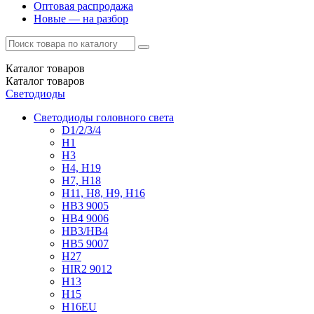
Оптовая распродажа
Новые — на разбор
Каталог
товаров
Каталог
товаров
Светодиоды
Светодиоды головного света
D1/2/3/4
H1
H3
H4, H19
H7, H18
H11, H8, H9, H16
HB3 9005
HB4 9006
HB3/HB4
HB5 9007
H27
HIR2 9012
H13
H15
H16EU