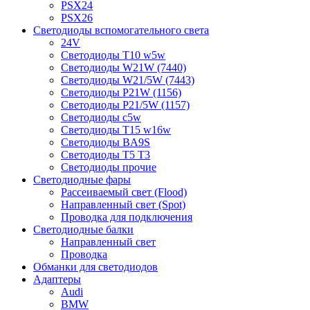
PSX24
PSX26
Светодиоды вспомогательного света
24V
Светодиоды T10 w5w
Светодиоды W21W (7440)
Светодиоды W21/5W (7443)
Светодиоды P21W (1156)
Светодиоды P21/5W (1157)
Светодиоды c5w
Светодиоды T15 w16w
Светодиоды BA9S
Светодиоды T5 T3
Светодиоды прочие
Светодиодные фары
Рассеиваемый свет (Flood)
Направленный свет (Spot)
Проводка для подключения
Светодиодные балки
Направленный свет
Проводка
Обманки для светодиодов
Адаптеры
Audi
BMW