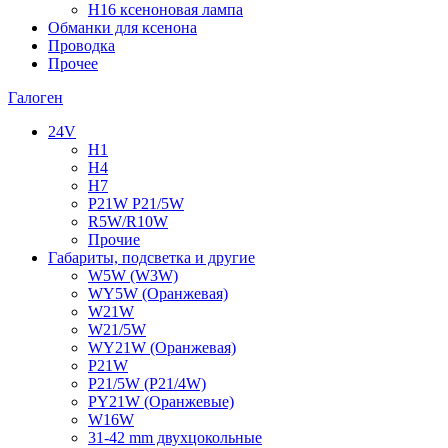
H16 ксеноновая лампа
Обманки для ксенона
Проводка
Прочее
Галоген
24V
H1
H4
H7
P21W P21/5W
R5W/R10W
Прочие
Габариты, подсветка и другие
W5W (W3W)
WY5W (Оранжевая)
W21W
W21/5W
WY21W (Оранжевая)
P21W
P21/5W (P21/4W)
PY21W (Оранжевые)
W16W
31-42 mm двухцокольные