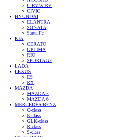
C-RV/X-RV
CIVIC
HYUNDAI
ELANTRA
SONATA
Santa Fe
KIA
CERATO
OPTIMA
RIO
SPORTAGE
LADA
LEXUS
ES
RX
MAZDA
MAZDA 3
MAZDA 6
MERCEDES-BENZ
C-class
E-class
GLK-class
R-class
S-class