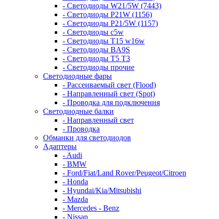
- Светодиоды W21/5W (7443)
- Светодиоды P21W (1156)
- Светодиоды P21/5W (1157)
- Светодиоды c5w
- Светодиоды T15 w16w
- Светодиоды BA9S
- Светодиоды T5 T3
- Светодиоды прочие
Светодиодные фары
- Рассеиваемый свет (Flood)
- Направленный свет (Spot)
- Проводка для подключения
Светодиодные балки
- Направленный свет
- Проводка
Обманки для светодиодов
Адаптеры
- Audi
- BMW
- Ford/Fiat/Land Rover/Peugeot/Citroen
- Honda
- Hyundai/Kia/Mitsubishi
- Mazda
- Mercedes - Benz
- Nissan