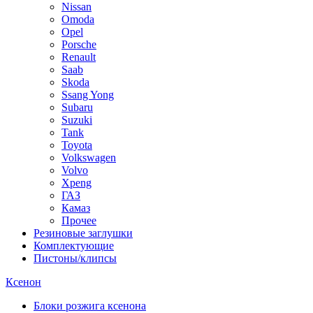
Nissan
Omoda
Opel
Porsche
Renault
Saab
Skoda
Ssang Yong
Subaru
Suzuki
Tank
Toyota
Volkswagen
Volvo
Xpeng
ГАЗ
Камаз
Прочее
Резиновые заглушки
Комплектующие
Пистоны/клипсы
Ксенон
Блоки розжига ксенона