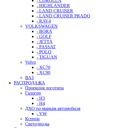
- COROLLA
- HIGHLANDER
- LAND CRUISER
- LAND CRUISER PRADO
- RAV4
VOLKSWAGEN
- BORA
- GOLF
- JETTA
- PASSAT
- POLO
- TIGUAN
Volvo
- XC70
- XC90
ВАЗ
РАСПРОДАЖА
Проекция логотипа
Галоген
- H3
- H4
ДХО по маркам автомобиля
- VW
Ксенон
Светодиоды