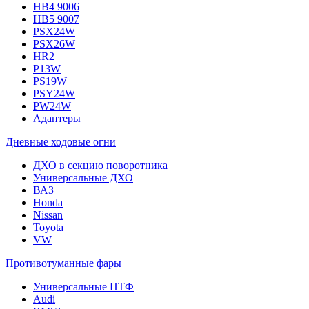
HB4 9006
HB5 9007
PSX24W
PSX26W
HR2
P13W
PS19W
PSY24W
PW24W
Адаптеры
Дневные ходовые огни
ДХО в секцию поворотника
Универсальные ДХО
ВАЗ
Honda
Nissan
Toyota
VW
Противотуманные фары
Универсальные ПТФ
Audi