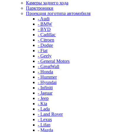
Камеры заднего хода
Парктроники
Проекция логотипа автомобиля
- Audi
- BMW
- BYD
- Cadillac
- Citroen
- Dodge
- Fiat
- Geely
- General Motors
- GreatWall
- Honda
- Hummer
- Hyundai
- Infiniti
- Jaguar
- Jeep
- Kia
- Lada
- Land Rover
- Lexus
- Lifan
- Mazda