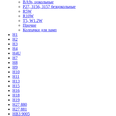
BA9s, цокольные
P27, 3156, 3157 безцокольные
R5W
R10W
T5, W1.2W
Прочие
Колпачки для ламп
H1
H2
H3
H4
H4U
H7
H8
H9
H10
H11
H13
H15
H16
H18
H19
H27 880
H27 881
HB3 9005