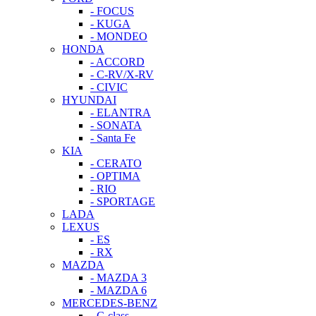
- FOCUS
- KUGA
- MONDEO
HONDA
- ACCORD
- C-RV/X-RV
- CIVIC
HYUNDAI
- ELANTRA
- SONATA
- Santa Fe
KIA
- CERATO
- OPTIMA
- RIO
- SPORTAGE
LADA
LEXUS
- ES
- RX
MAZDA
- MAZDA 3
- MAZDA 6
MERCEDES-BENZ
- C-class