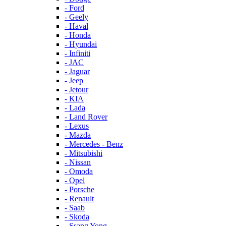
- Ford
- Geely
- Haval
- Honda
- Hyundai
- Infiniti
- JAC
- Jaguar
- Jeep
- Jetour
- KIA
- Lada
- Land Rover
- Lexus
- Mazda
- Mercedes - Benz
- Mitsubishi
- Nissan
- Omoda
- Opel
- Porsche
- Renault
- Saab
- Skoda
- Ssang Yong