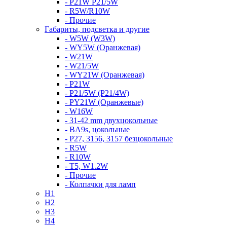
- P21W P21/5W
- R5W/R10W
- Прочие
Габариты, подсветка и другие
- W5W (W3W)
- WY5W (Оранжевая)
- W21W
- W21/5W
- WY21W (Оранжевая)
- P21W
- P21/5W (P21/4W)
- PY21W (Оранжевые)
- W16W
- 31-42 mm двухцокольные
- BA9s, цокольные
- P27, 3156, 3157 безцокольные
- R5W
- R10W
- T5, W1.2W
- Прочие
- Колпачки для ламп
H1
H2
H3
H4