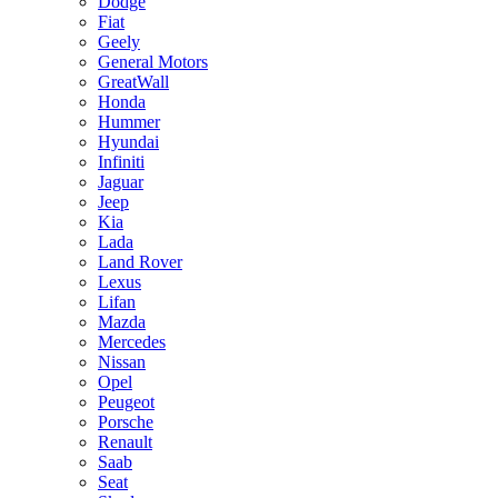
Dodge
Fiat
Geely
General Motors
GreatWall
Honda
Hummer
Hyundai
Infiniti
Jaguar
Jeep
Kia
Lada
Land Rover
Lexus
Lifan
Mazda
Mercedes
Nissan
Opel
Peugeot
Porsche
Renault
Saab
Seat