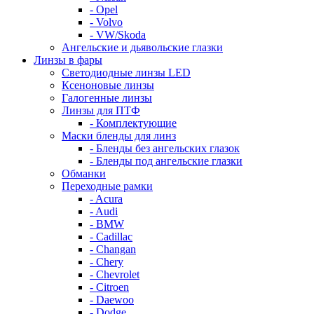
- Opel
- Volvo
- VW/Skoda
Ангельские и дьявольские глазки
Линзы в фары
Светодиодные линзы LED
Ксеноновые линзы
Галогенные линзы
Линзы для ПТФ
- Комплектующие
Маски бленды для линз
- Бленды без ангельских глазок
- Бленды под ангельские глазки
Обманки
Переходные рамки
- Acura
- Audi
- BMW
- Cadillac
- Changan
- Chery
- Chevrolet
- Citroen
- Daewoo
- Dodge