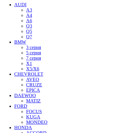
AUDI
A3
A4
A6
Q3
Q5
Q7
BMW
3 серия
5 серия
7 серия
X1
X5/X6
CHEVROLET
AVEO
CRUZE
EPICA
DAEWOO
MATIZ
FORD
FOCUS
KUGA
MONDEO
HONDA
ACCORD