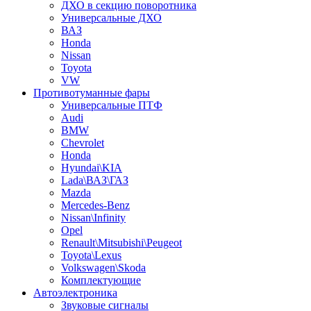
ДХО в секцию поворотника
Универсальные ДХО
ВАЗ
Honda
Nissan
Toyota
VW
Противотуманные фары
Универсальные ПТФ
Audi
BMW
Chevrolet
Honda
Hyundai\KIA
Lada\ВАЗ\ГАЗ
Mazda
Mercedes-Benz
Nissan\Infinity
Opel
Renault\Mitsubishi\Peugeot
Toyota\Lexus
Volkswagen\Skoda
Комплектующие
Автоэлектроника
Звуковые сигналы