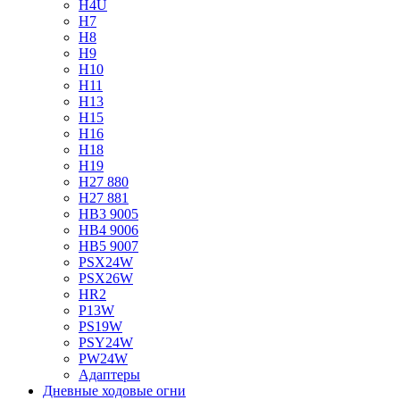
H4U
H7
H8
H9
H10
H11
H13
H15
H16
H18
H19
H27 880
H27 881
HB3 9005
HB4 9006
HB5 9007
PSX24W
PSX26W
HR2
P13W
PS19W
PSY24W
PW24W
Адаптеры
Дневные ходовые огни