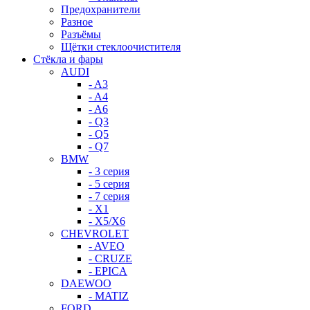
Предохранители
Разное
Разъёмы
Щётки стеклоочистителя
Стёкла и фары
AUDI
- A3
- A4
- A6
- Q3
- Q5
- Q7
BMW
- 3 серия
- 5 серия
- 7 серия
- X1
- X5/X6
CHEVROLET
- AVEO
- CRUZE
- EPICA
DAEWOO
- MATIZ
FORD