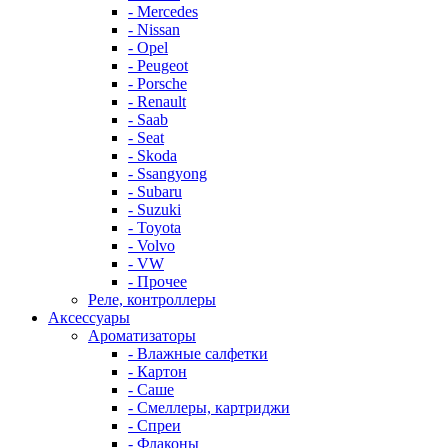
- Mercedes
- Nissan
- Opel
- Peugeot
- Porsche
- Renault
- Saab
- Seat
- Skoda
- Ssangyong
- Subaru
- Suzuki
- Toyota
- Volvo
- VW
- Прочее
Реле, контроллеры
Аксессуары
Ароматизаторы
- Влажные салфетки
- Картон
- Саше
- Смеллеры, картриджи
- Спреи
- Флаконы