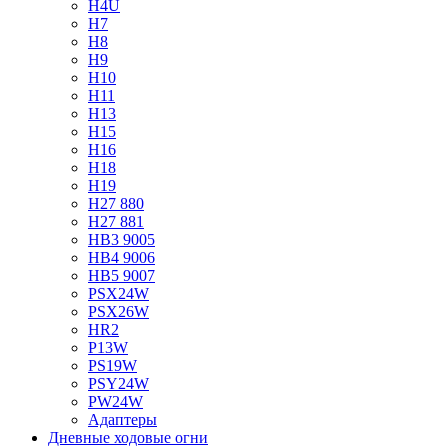
H4U
H7
H8
H9
H10
H11
H13
H15
H16
H18
H19
H27 880
H27 881
HB3 9005
HB4 9006
HB5 9007
PSX24W
PSX26W
HR2
P13W
PS19W
PSY24W
PW24W
Адаптеры
Дневные ходовые огни