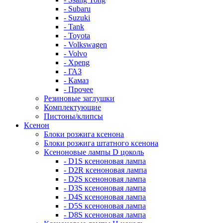
- Subaru
- Suzuki
- Tank
- Toyota
- Volkswagen
- Volvo
- Xpeng
- ГАЗ
- Камаз
- Прочее
Резиновые заглушки
Комплектующие
Пистоны/клипсы
Ксенон
Блоки розжига ксенона
Блоки розжига штатного ксенона
Ксеноновые лампы D цоколь
- D1S ксеноновая лампа
- D2R ксеноновая лампа
- D2S ксеноновая лампа
- D3S ксеноновая лампа
- D4S ксеноновая лампа
- D5S ксеноновая лампа
- D8S ксеноновая лампа