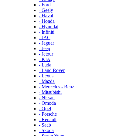
- Ford
- Geely
- Haval
- Honda
- Hyundai
- Infiniti
- JAC
- Jaguar
- Jeep
- Jetour
- KIA
- Lada
- Land Rover
- Lexus
- Mazda
- Mercedes - Benz
- Mitsubishi
- Nissan
- Omoda
- Opel
- Porsche
- Renault
- Saab
- Skoda
- Ssang Yong