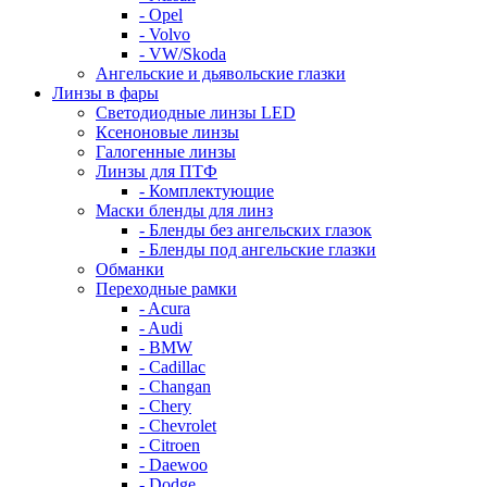
- Opel
- Volvo
- VW/Skoda
Ангельские и дьявольские глазки
Линзы в фары
Светодиодные линзы LED
Ксеноновые линзы
Галогенные линзы
Линзы для ПТФ
- Комплектующие
Маски бленды для линз
- Бленды без ангельских глазок
- Бленды под ангельские глазки
Обманки
Переходные рамки
- Acura
- Audi
- BMW
- Cadillac
- Changan
- Chery
- Chevrolet
- Citroen
- Daewoo
- Dodge