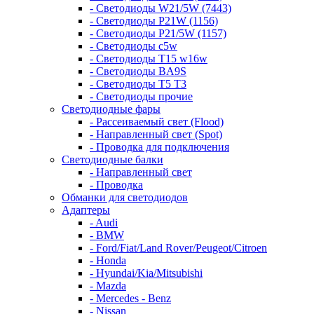
- Светодиоды W21/5W (7443)
- Светодиоды P21W (1156)
- Светодиоды P21/5W (1157)
- Светодиоды c5w
- Светодиоды T15 w16w
- Светодиоды BA9S
- Светодиоды T5 T3
- Светодиоды прочие
Светодиодные фары
- Рассеиваемый свет (Flood)
- Направленный свет (Spot)
- Проводка для подключения
Светодиодные балки
- Направленный свет
- Проводка
Обманки для светодиодов
Адаптеры
- Audi
- BMW
- Ford/Fiat/Land Rover/Peugeot/Citroen
- Honda
- Hyundai/Kia/Mitsubishi
- Mazda
- Mercedes - Benz
- Nissan