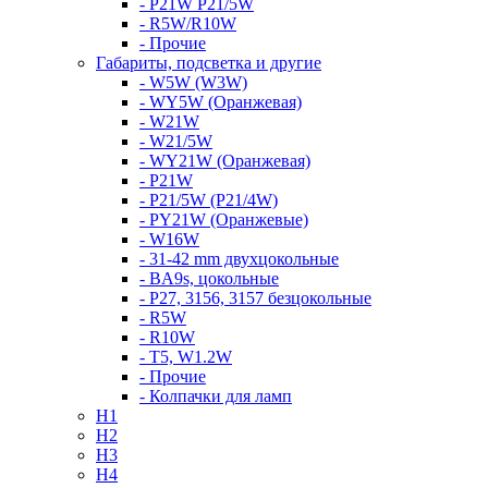
- P21W P21/5W
- R5W/R10W
- Прочие
Габариты, подсветка и другие
- W5W (W3W)
- WY5W (Оранжевая)
- W21W
- W21/5W
- WY21W (Оранжевая)
- P21W
- P21/5W (P21/4W)
- PY21W (Оранжевые)
- W16W
- 31-42 mm двухцокольные
- BA9s, цокольные
- P27, 3156, 3157 безцокольные
- R5W
- R10W
- T5, W1.2W
- Прочие
- Колпачки для ламп
H1
H2
H3
H4