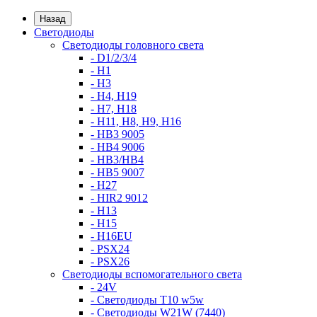
Назад
Светодиоды
Светодиоды головного света
- D1/2/3/4
- H1
- H3
- H4, H19
- H7, H18
- H11, H8, H9, H16
- HB3 9005
- HB4 9006
- HB3/HB4
- HB5 9007
- H27
- HIR2 9012
- H13
- H15
- H16EU
- PSX24
- PSX26
Светодиоды вспомогательного света
- 24V
- Светодиоды T10 w5w
- Светодиоды W21W (7440)