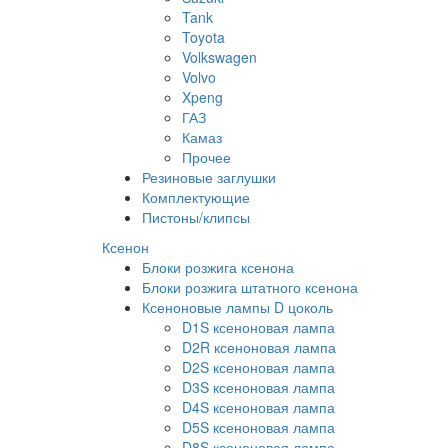
Tank
Toyota
Volkswagen
Volvo
Xpeng
ГАЗ
Камаз
Прочее
Резиновые заглушки
Комплектующие
Пистоны/клипсы
Ксенон
Блоки розжига ксенона
Блоки розжига штатного ксенона
Ксеноновые лампы D цоколь
D1S ксеноновая лампа
D2R ксеноновая лампа
D2S ксеноновая лампа
D3S ксеноновая лампа
D4S ксеноновая лампа
D5S ксеноновая лампа
D8S ксеноновая лампа