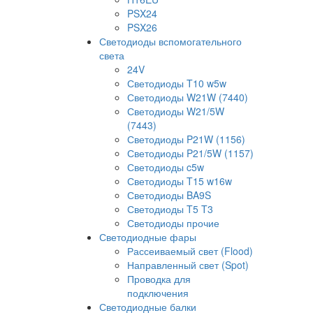
PSX24
PSX26
Светодиоды вспомогательного
света
24V
Светодиоды T10 w5w
Светодиоды W21W (7440)
Светодиоды W21/5W
(7443)
Светодиоды P21W (1156)
Светодиоды P21/5W (1157)
Светодиоды c5w
Светодиоды T15 w16w
Светодиоды BA9S
Светодиоды T5 T3
Светодиоды прочие
Светодиодные фары
Рассеиваемый свет (Flood)
Направленный свет (Spot)
Проводка для
подключения
Светодиодные балки