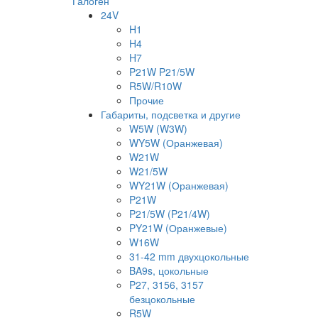
Галоген
24V
H1
H4
H7
P21W P21/5W
R5W/R10W
Прочие
Габариты, подсветка и другие
W5W (W3W)
WY5W (Оранжевая)
W21W
W21/5W
WY21W (Оранжевая)
P21W
P21/5W (P21/4W)
PY21W (Оранжевые)
W16W
31-42 mm двухцокольные
BA9s, цокольные
P27, 3156, 3157
безцокольные
R5W