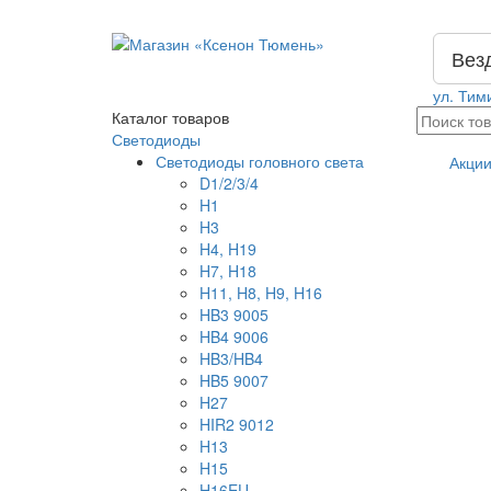
Вез
ул. Тим
Каталог
товаров
Светодиоды
Светодиоды головного света
Акци
D1/2/3/4
H1
H3
H4, H19
H7, H18
H11, H8, H9, H16
HB3 9005
HB4 9006
HB3/HB4
HB5 9007
H27
HIR2 9012
H13
H15
H16EU