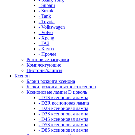
- Subaru
- Suzuki
- Tank
- Toyota
- Volkswagen
- Volvo
- Xpeng
- ГАЗ
- Камаз
- Прочее
Резиновые заглушки
Комплектующие
Пистоны/клипсы
Ксенон
Блоки розжига ксенона
Блоки розжига штатного ксенона
Ксеноновые лампы D цоколь
- D1S ксеноновая лампа
- D2R ксеноновая лампа
- D2S ксеноновая лампа
- D3S ксеноновая лампа
- D4S ксеноновая лампа
- D5S ксеноновая лампа
- D8S ксеноновая лампа