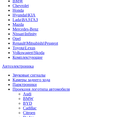
BMW
Chevrolet
Honda
Hyundai\KIA
Lada\ВАЗ\ГАЗ
Mazda
Mercedes-Benz
Nissan\Infinity
Opel
Renault\Mitsubishi\Peugeot
Toyota\Lexus
Volkswagen\Skoda
Комплектующие
Автоэлектроника
Звуковые сигналы
Камеры заднего хода
Парктроники
Проекция логотипа автомобиля
Audi
BMW
BYD
Cadillac
Citroen