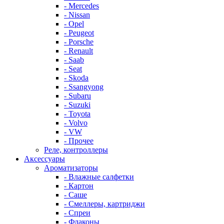
- Mercedes
- Nissan
- Opel
- Peugeot
- Porsche
- Renault
- Saab
- Seat
- Skoda
- Ssangyong
- Subaru
- Suzuki
- Toyota
- Volvo
- VW
- Прочее
Реле, контроллеры
Аксессуары
Ароматизаторы
- Влажные салфетки
- Картон
- Саше
- Смеллеры, картриджи
- Спреи
- Флаконы