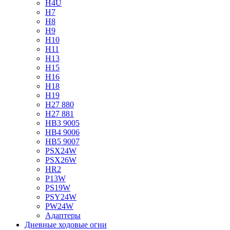
H4U
H7
H8
H9
H10
H11
H13
H15
H16
H18
H19
H27 880
H27 881
HB3 9005
HB4 9006
HB5 9007
PSX24W
PSX26W
HR2
P13W
PS19W
PSY24W
PW24W
Адаптеры
Дневные ходовые огни