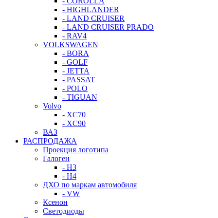
- COROLLA
- HIGHLANDER
- LAND CRUISER
- LAND CRUISER PRADO
- RAV4
VOLKSWAGEN
- BORA
- GOLF
- JETTA
- PASSAT
- POLO
- TIGUAN
Volvo
- XC70
- XC90
ВАЗ
РАСПРОДАЖА
Проекция логотипа
Галоген
- H3
- H4
ДХО по маркам автомобиля
- VW
Ксенон
Светодиоды