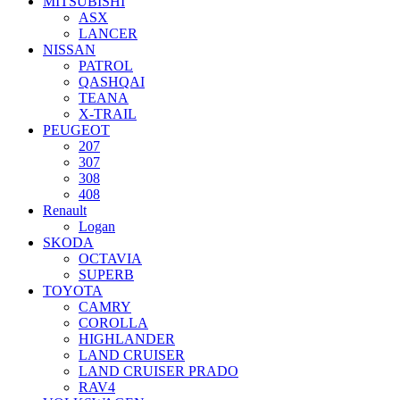
MITSUBISHI
ASX
LANCER
NISSAN
PATROL
QASHQAI
TEANA
X-TRAIL
PEUGEOT
207
307
308
408
Renault
Logan
SKODA
OCTAVIA
SUPERB
TOYOTA
CAMRY
COROLLA
HIGHLANDER
LAND CRUISER
LAND CRUISER PRADO
RAV4