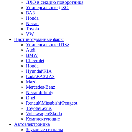
ДХО в секцию поворотника
Универсальные ДХО
ВАЗ
Honda
Nissan
Toyota
VW
Противотуманные фары
Универсальные ПТФ
Audi
BMW
Chevrolet
Honda
Hyundai\KIA
Lada\ВАЗ\ГАЗ
Mazda
Mercedes-Benz
Nissan\Infinity
Opel
Renault\Mitsubishi\Peugeot
Toyota\Lexus
Volkswagen\Skoda
Комплектующие
Автоэлектроника
Звуковые сигналы