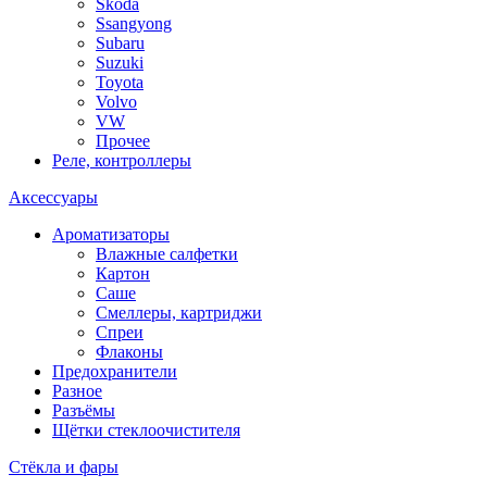
Skoda
Ssangyong
Subaru
Suzuki
Toyota
Volvo
VW
Прочее
Реле, контроллеры
Аксессуары
Ароматизаторы
Влажные салфетки
Картон
Саше
Смеллеры, картриджи
Спреи
Флаконы
Предохранители
Разное
Разъёмы
Щётки стеклоочистителя
Стёкла и фары