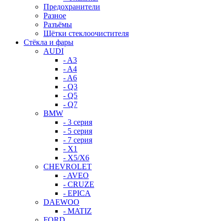
Предохранители
Разное
Разъёмы
Щётки стеклоочистителя
Стёкла и фары
AUDI
- A3
- A4
- A6
- Q3
- Q5
- Q7
BMW
- 3 серия
- 5 серия
- 7 серия
- X1
- X5/X6
CHEVROLET
- AVEO
- CRUZE
- EPICA
DAEWOO
- MATIZ
FORD