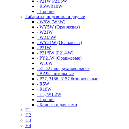
- P21W P21/5W
- R5W/R10W
- Прочие
Габариты, подсветка и другие
- W5W (W3W)
- WY5W (Оранжевая)
- W21W
- W21/5W
- WY21W (Оранжевая)
- P21W
- P21/5W (P21/4W)
- PY21W (Оранжевые)
- W16W
- 31-42 mm двухцокольные
- BA9s, цокольные
- P27, 3156, 3157 безцокольные
- R5W
- R10W
- T5, W1.2W
- Прочие
- Колпачки для ламп
H1
H2
H3
H4