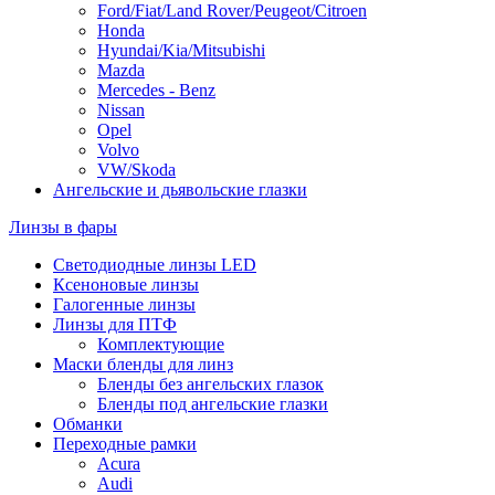
Ford/Fiat/Land Rover/Peugeot/Citroen
Honda
Hyundai/Kia/Mitsubishi
Mazda
Mercedes - Benz
Nissan
Opel
Volvo
VW/Skoda
Ангельские и дьявольские глазки
Линзы в фары
Светодиодные линзы LED
Ксеноновые линзы
Галогенные линзы
Линзы для ПТФ
Комплектующие
Маски бленды для линз
Бленды без ангельских глазок
Бленды под ангельские глазки
Обманки
Переходные рамки
Acura
Audi