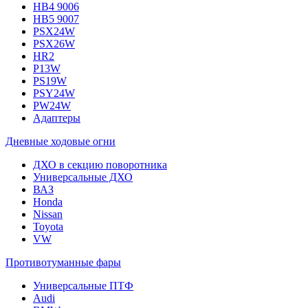
HB4 9006
HB5 9007
PSX24W
PSX26W
HR2
P13W
PS19W
PSY24W
PW24W
Адаптеры
Дневные ходовые огни
ДХО в секцию поворотника
Универсальные ДХО
ВАЗ
Honda
Nissan
Toyota
VW
Противотуманные фары
Универсальные ПТФ
Audi