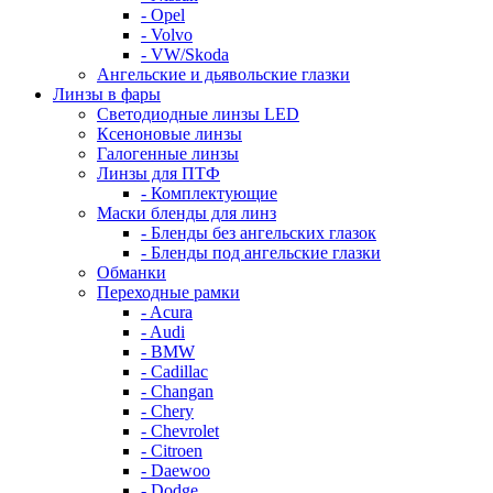
- Opel
- Volvo
- VW/Skoda
Ангельские и дьявольские глазки
Линзы в фары
Светодиодные линзы LED
Ксеноновые линзы
Галогенные линзы
Линзы для ПТФ
- Комплектующие
Маски бленды для линз
- Бленды без ангельских глазок
- Бленды под ангельские глазки
Обманки
Переходные рамки
- Acura
- Audi
- BMW
- Cadillac
- Changan
- Chery
- Chevrolet
- Citroen
- Daewoo
- Dodge