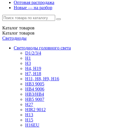
Оптовая распродажа
Новые — на разбор
Каталог
товаров
Каталог
товаров
Светодиоды
Светодиоды головного света
D1/2/3/4
H1
H3
H4, H19
H7, H18
H11, H8, H9, H16
HB3 9005
HB4 9006
HB3/HB4
HB5 9007
H27
HIR2 9012
H13
H15
H16EU