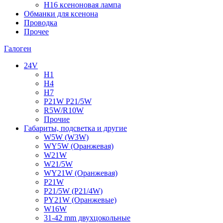
H16 ксеноновая лампа
Обманки для ксенона
Проводка
Прочее
Галоген
24V
H1
H4
H7
P21W P21/5W
R5W/R10W
Прочие
Габариты, подсветка и другие
W5W (W3W)
WY5W (Оранжевая)
W21W
W21/5W
WY21W (Оранжевая)
P21W
P21/5W (P21/4W)
PY21W (Оранжевые)
W16W
31-42 mm двухцокольные