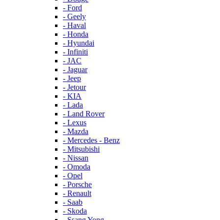
- Ford
- Geely
- Haval
- Honda
- Hyundai
- Infiniti
- JAC
- Jaguar
- Jeep
- Jetour
- KIA
- Lada
- Land Rover
- Lexus
- Mazda
- Mercedes - Benz
- Mitsubishi
- Nissan
- Omoda
- Opel
- Porsche
- Renault
- Saab
- Skoda
- Ssang Yong