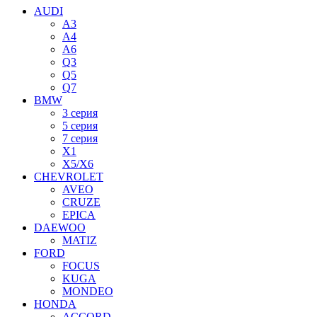
AUDI
A3
A4
A6
Q3
Q5
Q7
BMW
3 серия
5 серия
7 серия
X1
X5/X6
CHEVROLET
AVEO
CRUZE
EPICA
DAEWOO
MATIZ
FORD
FOCUS
KUGA
MONDEO
HONDA
ACCORD