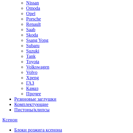
Nissan
Omoda
Opel
Porsche
Renault
Saab
Skoda
Ssang Yong
Subaru
Suzuki
Tank
Toyota
Volkswagen
Volvo
Xpeng
ГАЗ
Камаз
Прочее
Резиновые заглушки
Комплектующие
Пистоны/клипсы
Ксенон
Блоки розжига ксенона