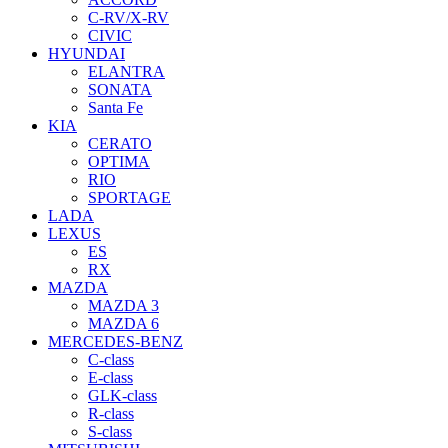
C-RV/X-RV
CIVIC
HYUNDAI
ELANTRA
SONATA
Santa Fe
KIA
CERATO
OPTIMA
RIO
SPORTAGE
LADA
LEXUS
ES
RX
MAZDA
MAZDA 3
MAZDA 6
MERCEDES-BENZ
C-class
E-class
GLK-class
R-class
S-class