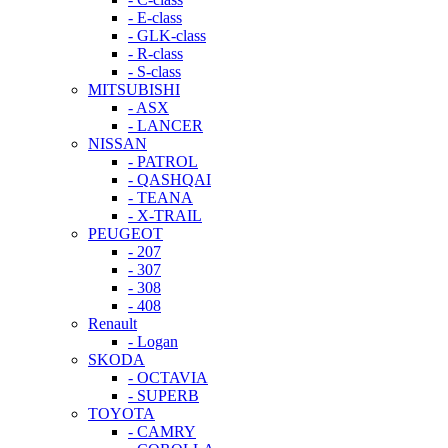
- E-class
- GLK-class
- R-class
- S-class
MITSUBISHI
- ASX
- LANCER
NISSAN
- PATROL
- QASHQAI
- TEANA
- X-TRAIL
PEUGEOT
- 207
- 307
- 308
- 408
Renault
- Logan
SKODA
- OCTAVIA
- SUPERB
TOYOTA
- CAMRY