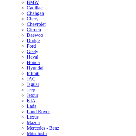
BMW
Cadillac
Changan
Chery
Chevrolet
Citroen
Daewoo
Dodge
Ford
Geely
Haval
Honda
Hyundai
Infiniti
JAC
Jaguar
Jeep
Jetour
KIA
Lada
Land Rover
Lexus
Mazda
Mercedes - Benz
Mitsubishi