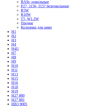
BA9s, цокольные
P27, 3156, 3157 безцокольные
R5W
R10W
T5, W1.2W
Прочие
Колпачки для ламп
H1
H2
H3
H4
H4U
H7
H8
H9
H10
H11
H13
H15
H16
H18
H19
H27 880
H27 881
HB3 9005