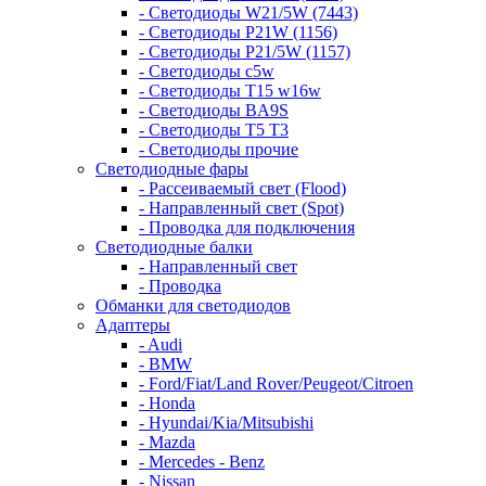
- Светодиоды W21/5W (7443)
- Светодиоды P21W (1156)
- Светодиоды P21/5W (1157)
- Светодиоды c5w
- Светодиоды T15 w16w
- Светодиоды BA9S
- Светодиоды T5 T3
- Светодиоды прочие
Светодиодные фары
- Рассеиваемый свет (Flood)
- Направленный свет (Spot)
- Проводка для подключения
Светодиодные балки
- Направленный свет
- Проводка
Обманки для светодиодов
Адаптеры
- Audi
- BMW
- Ford/Fiat/Land Rover/Peugeot/Citroen
- Honda
- Hyundai/Kia/Mitsubishi
- Mazda
- Mercedes - Benz
- Nissan