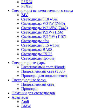
PSX24
PSX26
Светодиоды вспомогательного света
24V
Светодиоды T10 w5w
Светодиоды W21W (7440)
Светодиоды W21/5W (7443)
Светодиоды P21W (1156)
Светодиоды P21/5W (1157)
Светодиоды c5w
Светодиоды T15 w16w
Светодиоды BA9S
Светодиоды T5 T3
Светодиоды прочие
Светодиодные фары
Рассеиваемый свет (Flood)
Направленный свет (Spot)
Проводка для подключения
Светодиодные балки
Направленный свет
Проводка
Обманки для светодиодов
Адаптеры
Audi
BMW