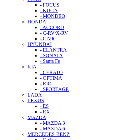
- FOCUS
- KUGA
- MONDEO
HONDA
- ACCORD
- C-RV/X-RV
- CIVIC
HYUNDAI
- ELANTRA
- SONATA
- Santa Fe
KIA
- CERATO
- OPTIMA
- RIO
- SPORTAGE
LADA
LEXUS
- ES
- RX
MAZDA
- MAZDA 3
- MAZDA 6
MERCEDES-BENZ
- C-class