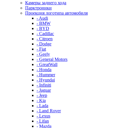
Камеры заднего хода
Парктроники
Проекция логотипа автомобиля
- Audi
- BMW
- BYD
- Cadillac
- Citroen
- Dodge
- Fiat
- Geely
- General Motors
- GreatWall
- Honda
- Hummer
- Hyundai
- Infiniti
- Jaguar
- Jeep
- Kia
- Lada
- Land Rover
- Lexus
- Lifan
- Mazda