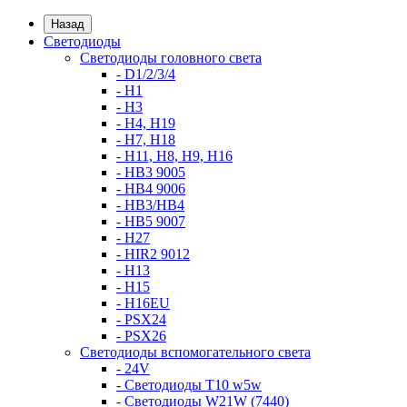
Назад
Светодиоды
Светодиоды головного света
- D1/2/3/4
- H1
- H3
- H4, H19
- H7, H18
- H11, H8, H9, H16
- HB3 9005
- HB4 9006
- HB3/HB4
- HB5 9007
- H27
- HIR2 9012
- H13
- H15
- H16EU
- PSX24
- PSX26
Светодиоды вспомогательного света
- 24V
- Светодиоды T10 w5w
- Светодиоды W21W (7440)