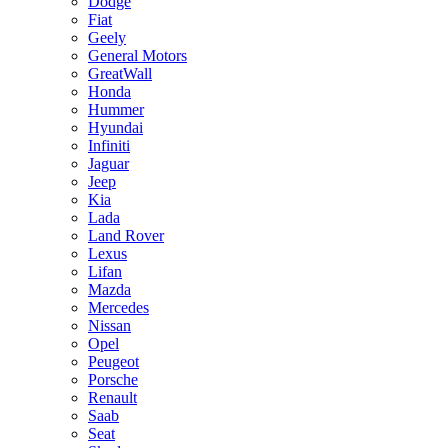
Dodge
Fiat
Geely
General Motors
GreatWall
Honda
Hummer
Hyundai
Infiniti
Jaguar
Jeep
Kia
Lada
Land Rover
Lexus
Lifan
Mazda
Mercedes
Nissan
Opel
Peugeot
Porsche
Renault
Saab
Seat