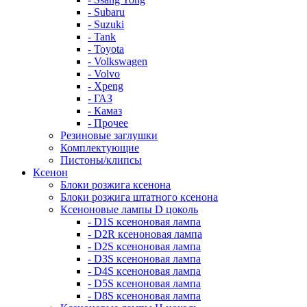
- Subaru
- Suzuki
- Tank
- Toyota
- Volkswagen
- Volvo
- Xpeng
- ГАЗ
- Камаз
- Прочее
Резиновые заглушки
Комплектующие
Пистоны/клипсы
Ксенон
Блоки розжига ксенона
Блоки розжига штатного ксенона
Ксеноновые лампы D цоколь
- D1S ксеноновая лампа
- D2R ксеноновая лампа
- D2S ксеноновая лампа
- D3S ксеноновая лампа
- D4S ксеноновая лампа
- D5S ксеноновая лампа
- D8S ксеноновая лампа