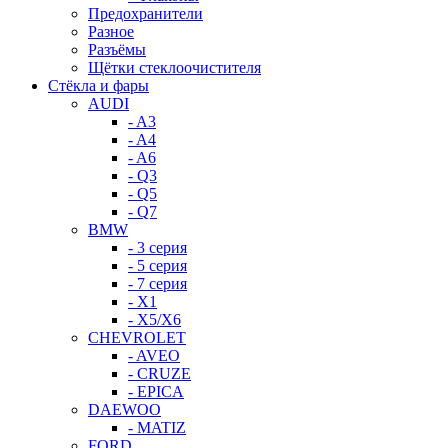
Предохранители
Разное
Разъёмы
Щётки стеклоочистителя
Стёкла и фары
AUDI
- A3
- A4
- A6
- Q3
- Q5
- Q7
BMW
- 3 серия
- 5 серия
- 7 серия
- X1
- X5/X6
CHEVROLET
- AVEO
- CRUZE
- EPICA
DAEWOO
- MATIZ
FORD