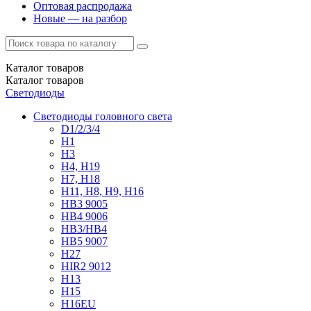
Оптовая распродажа
Новые — на разбор
Каталог
товаров
Каталог
товаров
Светодиоды
Светодиоды головного света
D1/2/3/4
H1
H3
H4, H19
H7, H18
H11, H8, H9, H16
HB3 9005
HB4 9006
HB3/HB4
HB5 9007
H27
HIR2 9012
H13
H15
H16EU