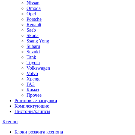
Nissan
Omoda
Opel
Porsche
Renault
Saab
Skoda
Ssang Yong
Subaru
Suzuki
Tank
Toyota
Volkswagen
Volvo
Xpeng
ГАЗ
Камаз
Прочее
Резиновые заглушки
Комплектующие
Пистоны/клипсы
Ксенон
Блоки розжига ксенона