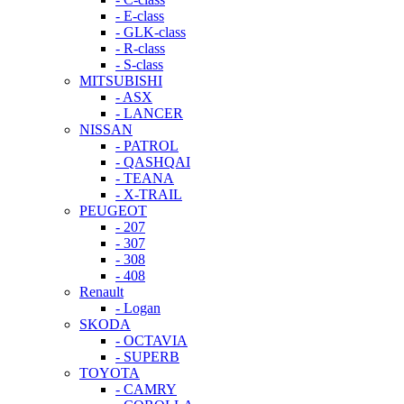
- E-class
- GLK-class
- R-class
- S-class
MITSUBISHI
- ASX
- LANCER
NISSAN
- PATROL
- QASHQAI
- TEANA
- X-TRAIL
PEUGEOT
- 207
- 307
- 308
- 408
Renault
- Logan
SKODA
- OCTAVIA
- SUPERB
TOYOTA
- CAMRY