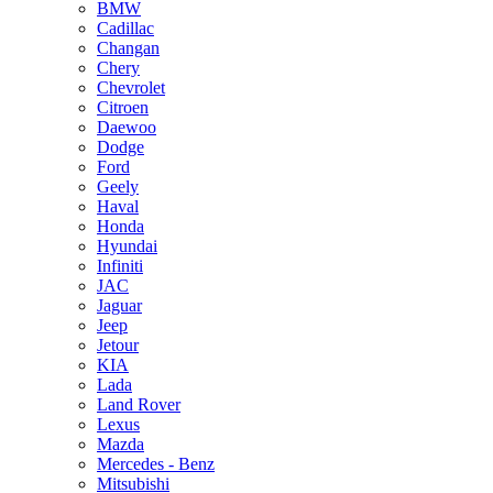
BMW
Cadillac
Changan
Chery
Chevrolet
Citroen
Daewoo
Dodge
Ford
Geely
Haval
Honda
Hyundai
Infiniti
JAC
Jaguar
Jeep
Jetour
KIA
Lada
Land Rover
Lexus
Mazda
Mercedes - Benz
Mitsubishi