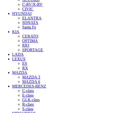
C-RV/X-RV
CIVIC
HYUNDAI
ELANTRA
SONATA
Santa Fe
KIA
CERATO
OPTIMA
RIO
SPORTAGE
LADA
LEXUS
ES
RX
MAZDA
MAZDA 3
MAZDA 6
MERCEDES-BENZ
C-class
E-class
GLK-class
R-class
S-class