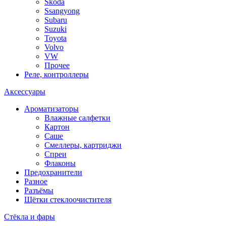
Skoda
Ssangyong
Subaru
Suzuki
Toyota
Volvo
VW
Прочее
Реле, контроллеры
Аксессуары
Ароматизаторы
Влажные салфетки
Картон
Саше
Смеллеры, картриджи
Спреи
Флаконы
Предохранители
Разное
Разъёмы
Щётки стеклоочистителя
Стёкла и фары