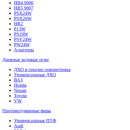
HB4 9006
HB5 9007
PSX24W
PSX26W
HR2
P13W
PS19W
PSY24W
PW24W
Адаптеры
Дневные ходовые огни
ДХО в секцию поворотника
Универсальные ДХО
ВАЗ
Honda
Nissan
Toyota
VW
Противотуманные фары
Универсальные ПТФ
Audi