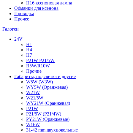
H16 ксеноновая лампа
Обманки для ксенона
Проводка
Прочее
Галоген
24V
H1
H4
H7
P21W P21/5W
R5W/R10W
Прочие
Габариты, подсветка и другие
W5W (W3W)
WY5W (Оранжевая)
W21W
W21/5W
WY21W (Оранжевая)
P21W
P21/5W (P21/4W)
PY21W (Оранжевые)
W16W
31-42 mm двухцокольные