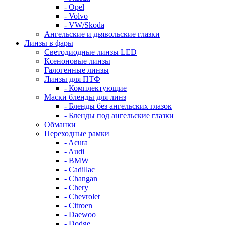
- Opel
- Volvo
- VW/Skoda
Ангельские и дьявольские глазки
Линзы в фары
Светодиодные линзы LED
Ксеноновые линзы
Галогенные линзы
Линзы для ПТФ
- Комплектующие
Маски бленды для линз
- Бленды без ангельских глазок
- Бленды под ангельские глазки
Обманки
Переходные рамки
- Acura
- Audi
- BMW
- Cadillac
- Changan
- Chery
- Chevrolet
- Citroen
- Daewoo
- Dodge