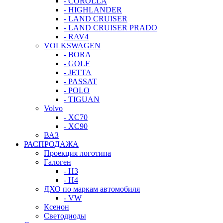
- COROLLA
- HIGHLANDER
- LAND CRUISER
- LAND CRUISER PRADO
- RAV4
VOLKSWAGEN
- BORA
- GOLF
- JETTA
- PASSAT
- POLO
- TIGUAN
Volvo
- XC70
- XC90
ВАЗ
РАСПРОДАЖА
Проекция логотипа
Галоген
- H3
- H4
ДХО по маркам автомобиля
- VW
Ксенон
Светодиоды