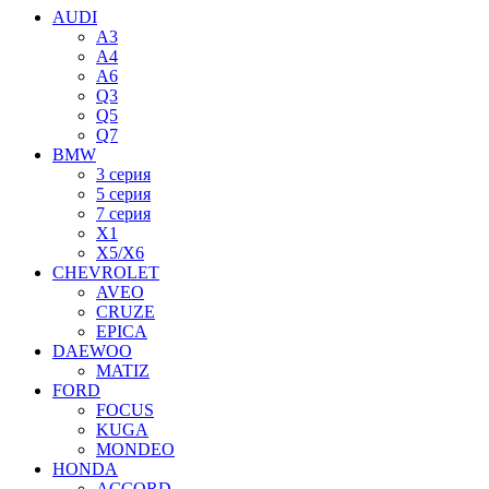
AUDI
A3
A4
A6
Q3
Q5
Q7
BMW
3 серия
5 серия
7 серия
X1
X5/X6
CHEVROLET
AVEO
CRUZE
EPICA
DAEWOO
MATIZ
FORD
FOCUS
KUGA
MONDEO
HONDA
ACCORD