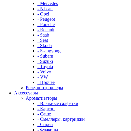
- Mercedes
- Nissan
- Opel
- Peugeot
- Porsche
- Renault
- Saab
- Seat
- Skoda
- Ssangyong
- Subaru
- Suzuki
- Toyota
- Volvo
- VW
- Прочее
Реле, контроллеры
Аксессуары
Ароматизаторы
- Влажные салфетки
- Картон
- Саше
- Смеллеры, картриджи
- Спреи
- Флаконы