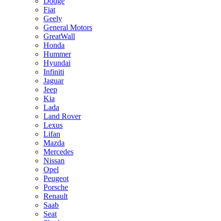
Dodge
Fiat
Geely
General Motors
GreatWall
Honda
Hummer
Hyundai
Infiniti
Jaguar
Jeep
Kia
Lada
Land Rover
Lexus
Lifan
Mazda
Mercedes
Nissan
Opel
Peugeot
Porsche
Renault
Saab
Seat