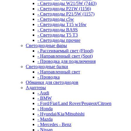
- Светодиоды W21/5W (7443)
- Светодиоды P21W (1156)
- Светодиоды P21/5W (1157)
- Светодиоды c5w
- Светодиоды T15 w16w
- Светодиоды BA9S
- Светодиоды T5 T3
- Светодиоды прочие
Светодиодные фары
- Рассеиваемый свет (Flood)
- Направленный свет (Spot)
- Проводка для подключения
Светодиодные балки
- Направленный свет
- Проводка
Обманки для светодиодов
Адаптеры
- Audi
- BMW
- Ford/Fiat/Land Rover/Peugeot/Citroen
- Honda
- Hyundai/Kia/Mitsubishi
- Mazda
- Mercedes - Benz
- Nissan