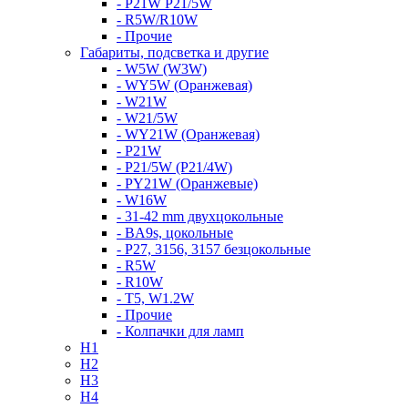
- P21W P21/5W
- R5W/R10W
- Прочие
Габариты, подсветка и другие
- W5W (W3W)
- WY5W (Оранжевая)
- W21W
- W21/5W
- WY21W (Оранжевая)
- P21W
- P21/5W (P21/4W)
- PY21W (Оранжевые)
- W16W
- 31-42 mm двухцокольные
- BA9s, цокольные
- P27, 3156, 3157 безцокольные
- R5W
- R10W
- T5, W1.2W
- Прочие
- Колпачки для ламп
H1
H2
H3
H4