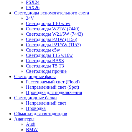
PSX24
PSX26
Светодиоды вспомогательного света
24V
Светодиоды T10 w5w
Светодиоды W21W (7440)
Светодиоды W21/5W (7443)
Светодиоды P21W (1156)
Светодиоды P21/5W (1157)
Светодиоды c5w
Светодиоды T15 w16w
Светодиоды BA9S
Светодиоды T5 T3
Светодиоды прочие
Светодиодные фары
Рассеиваемый свет (Flood)
Направленный свет (Spot)
Проводка для подключения
Светодиодные балки
Направленный свет
Проводка
Обманки для светодиодов
Адаптеры
Audi
BMW