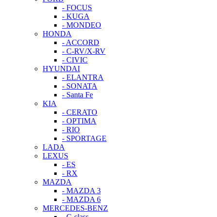
- FOCUS
- KUGA
- MONDEO
HONDA
- ACCORD
- C-RV/X-RV
- CIVIC
HYUNDAI
- ELANTRA
- SONATA
- Santa Fe
KIA
- CERATO
- OPTIMA
- RIO
- SPORTAGE
LADA
LEXUS
- ES
- RX
MAZDA
- MAZDA 3
- MAZDA 6
MERCEDES-BENZ
- C-class