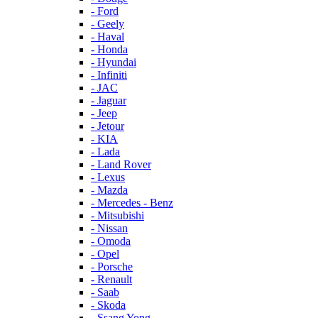
- Ford
- Geely
- Haval
- Honda
- Hyundai
- Infiniti
- JAC
- Jaguar
- Jeep
- Jetour
- KIA
- Lada
- Land Rover
- Lexus
- Mazda
- Mercedes - Benz
- Mitsubishi
- Nissan
- Omoda
- Opel
- Porsche
- Renault
- Saab
- Skoda
- Ssang Yong