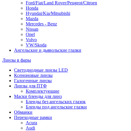
Ford/Fiat/Land Rover/Peugeot/Citroen
Honda
Hyundai/Kia/Mitsubishi
Mazda
Mercedes - Benz
Nissan
Opel
Volvo
VW/Skoda
Ангельские и дьявольские глазки
Линзы в фары
Светодиодные линзы LED
Ксеноновые линзы
Галогенные линзы
Линзы для ПТФ
Комплектующие
Маски бленды для линз
Бленды без ангельских глазок
Бленды под ангельские глазки
Обманки
Переходные рамки
Acura
Audi