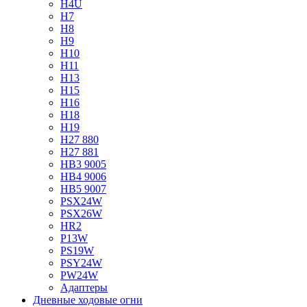
H4U
H7
H8
H9
H10
H11
H13
H15
H16
H18
H19
H27 880
H27 881
HB3 9005
HB4 9006
HB5 9007
PSX24W
PSX26W
HR2
P13W
PS19W
PSY24W
PW24W
Адаптеры
Дневные ходовые огни