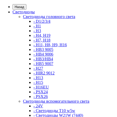
Назад
Светодиоды
Светодиоды головного света
- D1/2/3/4
- H1
- H3
- H4, H19
- H7, H18
- H11, H8, H9, H16
- HB3 9005
- HB4 9006
- HB3/HB4
- HB5 9007
- H27
- HIR2 9012
- H13
- H15
- H16EU
- PSX24
- PSX26
Светодиоды вспомогательного света
- 24V
- Светодиоды T10 w5w
- Светодиоды W21W (7440)