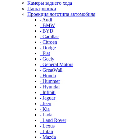
Камеры заднего хода
Парктроники
Проекция логотипа автомобиля
- Audi
- BMW
- BYD
- Cadillac
- Citroen
- Dodge
- Fiat
- Geely
- General Motors
- GreatWall
- Honda
- Hummer
- Hyundai
- Infiniti
- Jaguar
- Jeep
- Kia
- Lada
- Land Rover
- Lexus
- Lifan
- Mazda