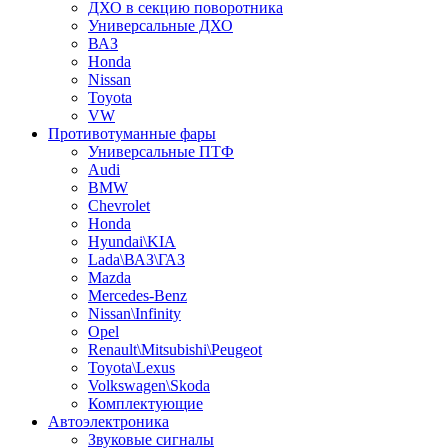
ДХО в секцию поворотника
Универсальные ДХО
ВАЗ
Honda
Nissan
Toyota
VW
Противотуманные фары
Универсальные ПТФ
Audi
BMW
Chevrolet
Honda
Hyundai\KIA
Lada\ВАЗ\ГАЗ
Mazda
Mercedes-Benz
Nissan\Infinity
Opel
Renault\Mitsubishi\Peugeot
Toyota\Lexus
Volkswagen\Skoda
Комплектующие
Автоэлектроника
Звуковые сигналы