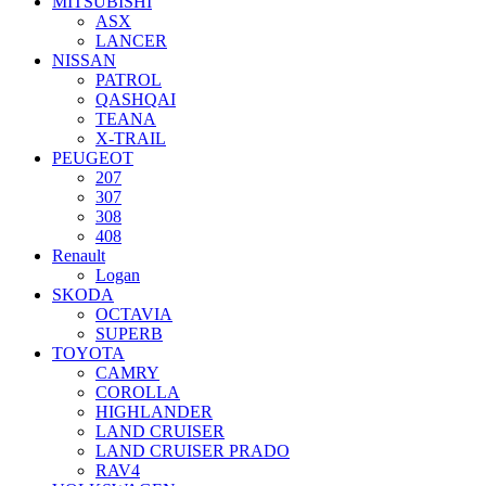
MITSUBISHI
ASX
LANCER
NISSAN
PATROL
QASHQAI
TEANA
X-TRAIL
PEUGEOT
207
307
308
408
Renault
Logan
SKODA
OCTAVIA
SUPERB
TOYOTA
CAMRY
COROLLA
HIGHLANDER
LAND CRUISER
LAND CRUISER PRADO
RAV4