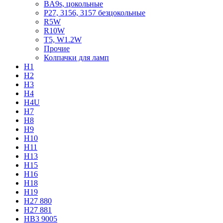
BA9s, цокольные
P27, 3156, 3157 безцокольные
R5W
R10W
T5, W1.2W
Прочие
Колпачки для ламп
H1
H2
H3
H4
H4U
H7
H8
H9
H10
H11
H13
H15
H16
H18
H19
H27 880
H27 881
HB3 9005