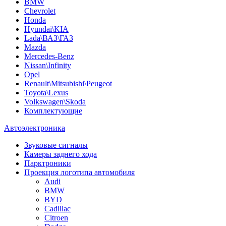
BMW
Chevrolet
Honda
Hyundai\KIA
Lada\ВАЗ\ГАЗ
Mazda
Mercedes-Benz
Nissan\Infinity
Opel
Renault\Mitsubishi\Peugeot
Toyota\Lexus
Volkswagen\Skoda
Комплектующие
Автоэлектроника
Звуковые сигналы
Камеры заднего хода
Парктроники
Проекция логотипа автомобиля
Audi
BMW
BYD
Cadillac
Citroen