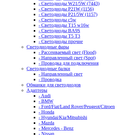
- Светодиоды W21/5W (7443)
- Светодиоды P21W (1156)
- Светодиоды P21/5W (1157)
- Светодиоды c5w
- Светодиоды T15 w16w
- Светодиоды BA9S
- Светодиоды T5 T3
- Светодиоды прочие
Светодиодные фары
- Рассеиваемый свет (Flood)
- Направленный свет (Spot)
- Проводка для подключения
Светодиодные балки
- Направленный свет
- Проводка
Обманки для светодиодов
Адаптеры
- Audi
- BMW
- Ford/Fiat/Land Rover/Peugeot/Citroen
- Honda
- Hyundai/Kia/Mitsubishi
- Mazda
- Mercedes - Benz
- Nissan