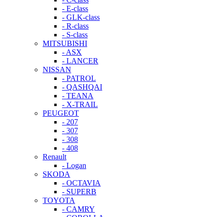
- E-class
- GLK-class
- R-class
- S-class
MITSUBISHI
- ASX
- LANCER
NISSAN
- PATROL
- QASHQAI
- TEANA
- X-TRAIL
PEUGEOT
- 207
- 307
- 308
- 408
Renault
- Logan
SKODA
- OCTAVIA
- SUPERB
TOYOTA
- CAMRY