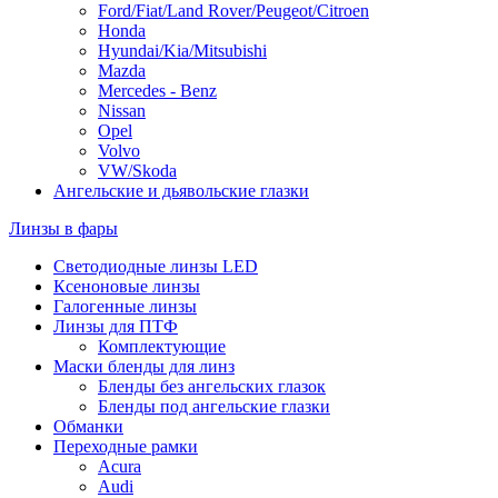
Ford/Fiat/Land Rover/Peugeot/Citroen
Honda
Hyundai/Kia/Mitsubishi
Mazda
Mercedes - Benz
Nissan
Opel
Volvo
VW/Skoda
Ангельские и дьявольские глазки
Линзы в фары
Светодиодные линзы LED
Ксеноновые линзы
Галогенные линзы
Линзы для ПТФ
Комплектующие
Маски бленды для линз
Бленды без ангельских глазок
Бленды под ангельские глазки
Обманки
Переходные рамки
Acura
Audi