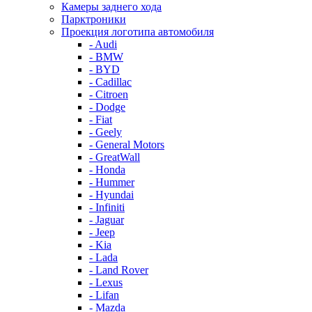
Камеры заднего хода
Парктроники
Проекция логотипа автомобиля
- Audi
- BMW
- BYD
- Cadillac
- Citroen
- Dodge
- Fiat
- Geely
- General Motors
- GreatWall
- Honda
- Hummer
- Hyundai
- Infiniti
- Jaguar
- Jeep
- Kia
- Lada
- Land Rover
- Lexus
- Lifan
- Mazda