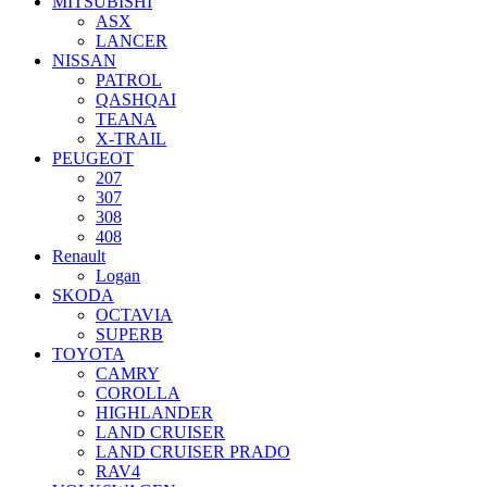
MITSUBISHI
ASX
LANCER
NISSAN
PATROL
QASHQAI
TEANA
X-TRAIL
PEUGEOT
207
307
308
408
Renault
Logan
SKODA
OCTAVIA
SUPERB
TOYOTA
CAMRY
COROLLA
HIGHLANDER
LAND CRUISER
LAND CRUISER PRADO
RAV4