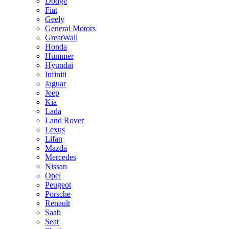
Dodge
Fiat
Geely
General Motors
GreatWall
Honda
Hummer
Hyundai
Infiniti
Jaguar
Jeep
Kia
Lada
Land Rover
Lexus
Lifan
Mazda
Mercedes
Nissan
Opel
Peugeot
Porsche
Renault
Saab
Seat