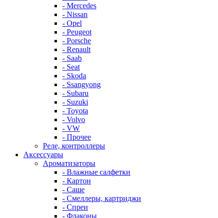
- Mercedes
- Nissan
- Opel
- Peugeot
- Porsche
- Renault
- Saab
- Seat
- Skoda
- Ssangyong
- Subaru
- Suzuki
- Toyota
- Volvo
- VW
- Прочее
Реле, контроллеры
Аксессуары
Ароматизаторы
- Влажные салфетки
- Картон
- Саше
- Смеллеры, картриджи
- Спреи
- Флаконы