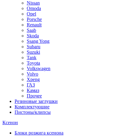
Nissan
Omoda
Opel
Porsche
Renault
Saab
Skoda
Ssang Yong
Subaru
Suzuki
Tank
Toyota
Volkswagen
Volvo
Xpeng
ГАЗ
Камаз
Прочее
Резиновые заглушки
Комплектующие
Пистоны/клипсы
Ксенон
Блоки розжига ксенона