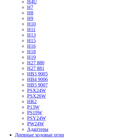
H4U
H7
H8
H9
H10
H11
H13
H15
H16
H18
H19
H27 880
H27 881
HB3 9005
HB4 9006
HB5 9007
PSX24W
PSX26W
HR2
P13W
PS19W
PSY24W
PW24W
Адаптеры
Дневные ходовые огни