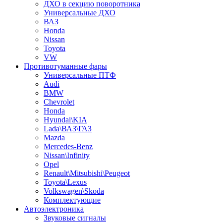
ДХО в секцию поворотника
Универсальные ДХО
ВАЗ
Honda
Nissan
Toyota
VW
Противотуманные фары
Универсальные ПТФ
Audi
BMW
Chevrolet
Honda
Hyundai\KIA
Lada\ВАЗ\ГАЗ
Mazda
Mercedes-Benz
Nissan\Infinity
Opel
Renault\Mitsubishi\Peugeot
Toyota\Lexus
Volkswagen\Skoda
Комплектующие
Автоэлектроника
Звуковые сигналы