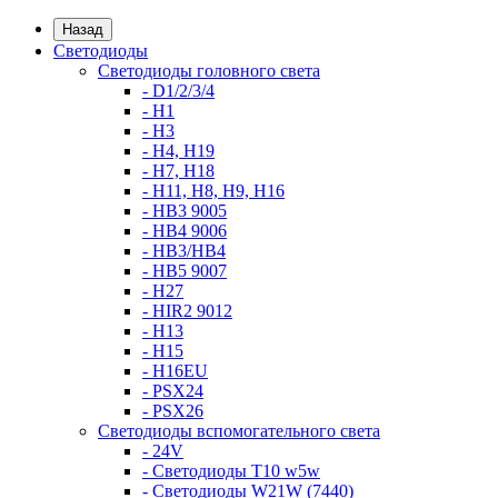
Назад
Светодиоды
Светодиоды головного света
- D1/2/3/4
- H1
- H3
- H4, H19
- H7, H18
- H11, H8, H9, H16
- HB3 9005
- HB4 9006
- HB3/HB4
- HB5 9007
- H27
- HIR2 9012
- H13
- H15
- H16EU
- PSX24
- PSX26
Светодиоды вспомогательного света
- 24V
- Светодиоды T10 w5w
- Светодиоды W21W (7440)