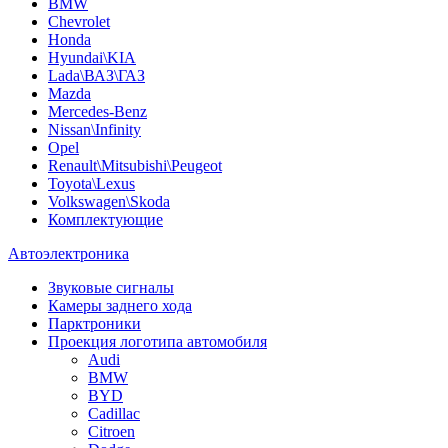
BMW
Chevrolet
Honda
Hyundai\KIA
Lada\ВАЗ\ГАЗ
Mazda
Mercedes-Benz
Nissan\Infinity
Opel
Renault\Mitsubishi\Peugeot
Toyota\Lexus
Volkswagen\Skoda
Комплектующие
Автоэлектроника
Звуковые сигналы
Камеры заднего хода
Парктроники
Проекция логотипа автомобиля
Audi
BMW
BYD
Cadillac
Citroen