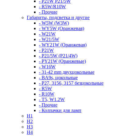
- P21W P21/5W
- R5W/R10W
- Прочие
Габариты, подсветка и другие
- W5W (W3W)
- WY5W (Оранжевая)
- W21W
- W21/5W
- WY21W (Оранжевая)
- P21W
- P21/5W (P21/4W)
- PY21W (Оранжевые)
- W16W
- 31-42 mm двухцокольные
- BA9s, цокольные
- P27, 3156, 3157 безцокольные
- R5W
- R10W
- T5, W1.2W
- Прочие
- Колпачки для ламп
H1
H2
H3
H4