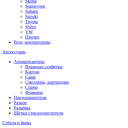
Skoda
Ssangyong
Subaru
Suzuki
Toyota
Volvo
VW
Прочее
Реле, контроллеры
Аксессуары
Ароматизаторы
Влажные салфетки
Картон
Саше
Смеллеры, картриджи
Спреи
Флаконы
Предохранители
Разное
Разъёмы
Щётки стеклоочистителя
Стёкла и фары