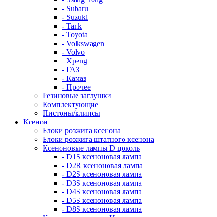
- Subaru
- Suzuki
- Tank
- Toyota
- Volkswagen
- Volvo
- Xpeng
- ГАЗ
- Камаз
- Прочее
Резиновые заглушки
Комплектующие
Пистоны/клипсы
Ксенон
Блоки розжига ксенона
Блоки розжига штатного ксенона
Ксеноновые лампы D цоколь
- D1S ксеноновая лампа
- D2R ксеноновая лампа
- D2S ксеноновая лампа
- D3S ксеноновая лампа
- D4S ксеноновая лампа
- D5S ксеноновая лампа
- D8S ксеноновая лампа