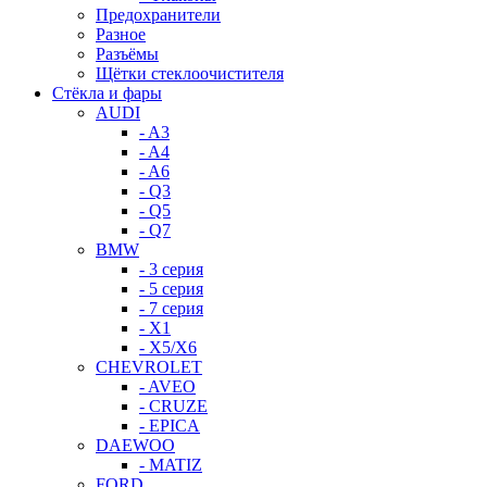
Предохранители
Разное
Разъёмы
Щётки стеклоочистителя
Стёкла и фары
AUDI
- A3
- A4
- A6
- Q3
- Q5
- Q7
BMW
- 3 серия
- 5 серия
- 7 серия
- X1
- X5/X6
CHEVROLET
- AVEO
- CRUZE
- EPICA
DAEWOO
- MATIZ
FORD