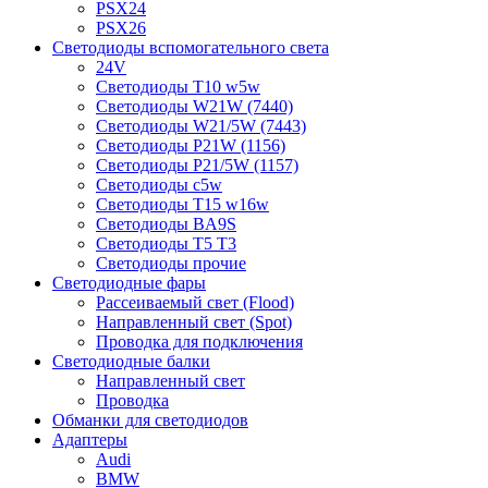
PSX24
PSX26
Светодиоды вспомогательного света
24V
Светодиоды T10 w5w
Светодиоды W21W (7440)
Светодиоды W21/5W (7443)
Светодиоды P21W (1156)
Светодиоды P21/5W (1157)
Светодиоды c5w
Светодиоды T15 w16w
Светодиоды BA9S
Светодиоды T5 T3
Светодиоды прочие
Светодиодные фары
Рассеиваемый свет (Flood)
Направленный свет (Spot)
Проводка для подключения
Светодиодные балки
Направленный свет
Проводка
Обманки для светодиодов
Адаптеры
Audi
BMW