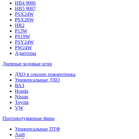
HB4 9006
HB5 9007
PSX24W
PSX26W
HR2
P13W
PS19W
PSY24W
PW24W
Адаптеры
Дневные ходовые огни
ДХО в секцию поворотника
Универсальные ДХО
ВАЗ
Honda
Nissan
Toyota
VW
Противотуманные фары
Универсальные ПТФ
Audi