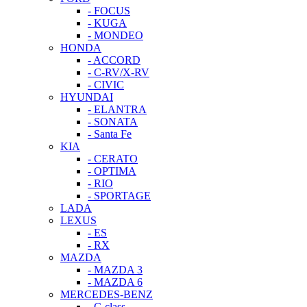
- FOCUS
- KUGA
- MONDEO
HONDA
- ACCORD
- C-RV/X-RV
- CIVIC
HYUNDAI
- ELANTRA
- SONATA
- Santa Fe
KIA
- CERATO
- OPTIMA
- RIO
- SPORTAGE
LADA
LEXUS
- ES
- RX
MAZDA
- MAZDA 3
- MAZDA 6
MERCEDES-BENZ
- C-class