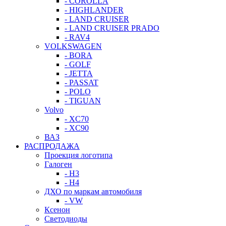
- COROLLA
- HIGHLANDER
- LAND CRUISER
- LAND CRUISER PRADO
- RAV4
VOLKSWAGEN
- BORA
- GOLF
- JETTA
- PASSAT
- POLO
- TIGUAN
Volvo
- XC70
- XC90
ВАЗ
РАСПРОДАЖА
Проекция логотипа
Галоген
- H3
- H4
ДХО по маркам автомобиля
- VW
Ксенон
Светодиоды