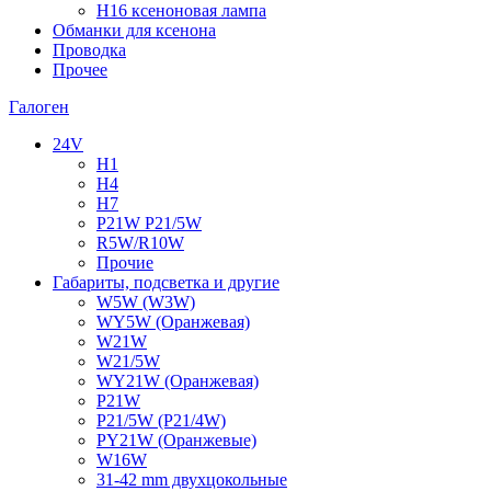
H16 ксеноновая лампа
Обманки для ксенона
Проводка
Прочее
Галоген
24V
H1
H4
H7
P21W P21/5W
R5W/R10W
Прочие
Габариты, подсветка и другие
W5W (W3W)
WY5W (Оранжевая)
W21W
W21/5W
WY21W (Оранжевая)
P21W
P21/5W (P21/4W)
PY21W (Оранжевые)
W16W
31-42 mm двухцокольные