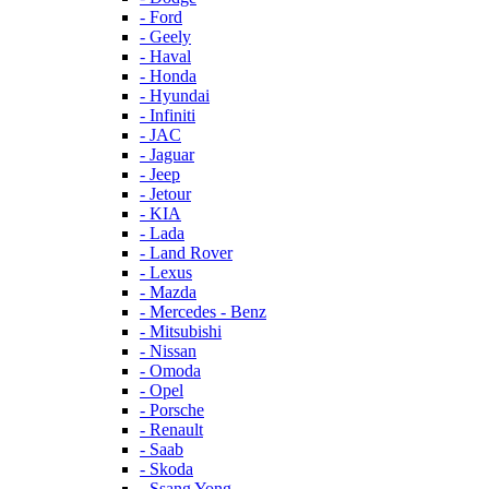
- Ford
- Geely
- Haval
- Honda
- Hyundai
- Infiniti
- JAC
- Jaguar
- Jeep
- Jetour
- KIA
- Lada
- Land Rover
- Lexus
- Mazda
- Mercedes - Benz
- Mitsubishi
- Nissan
- Omoda
- Opel
- Porsche
- Renault
- Saab
- Skoda
- Ssang Yong