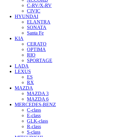
C-RV/X-RV
CIVIC
HYUNDAI
ELANTRA
SONATA
Santa Fe
KIA
CERATO
OPTIMA
RIO
SPORTAGE
LADA
LEXUS
ES
RX
MAZDA
MAZDA 3
MAZDA 6
MERCEDES-BENZ
C-class
E-class
GLK-class
R-class
S-class