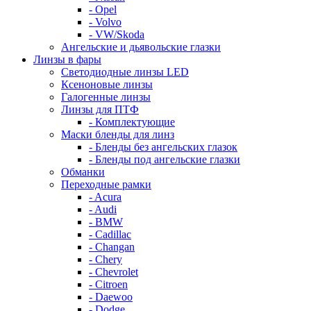
- Opel
- Volvo
- VW/Skoda
Ангельские и дьявольские глазки
Линзы в фары
Светодиодные линзы LED
Ксеноновые линзы
Галогенные линзы
Линзы для ПТФ
- Комплектующие
Маски бленды для линз
- Бленды без ангельских глазок
- Бленды под ангельские глазки
Обманки
Переходные рамки
- Acura
- Audi
- BMW
- Cadillac
- Changan
- Chery
- Chevrolet
- Citroen
- Daewoo
- Dodge