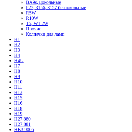
BA9s, цокольные
P27, 3156, 3157 безцокольные
R5W
R10W
T5, W1.2W
Прочие
Колпачки для ламп
H1
H2
H3
H4
H4U
H7
H8
H9
H10
H11
H13
H15
H16
H18
H19
H27 880
H27 881
HB3 9005