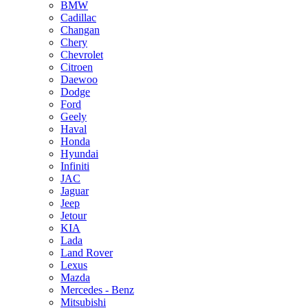
BMW
Cadillac
Changan
Chery
Chevrolet
Citroen
Daewoo
Dodge
Ford
Geely
Haval
Honda
Hyundai
Infiniti
JAC
Jaguar
Jeep
Jetour
KIA
Lada
Land Rover
Lexus
Mazda
Mercedes - Benz
Mitsubishi