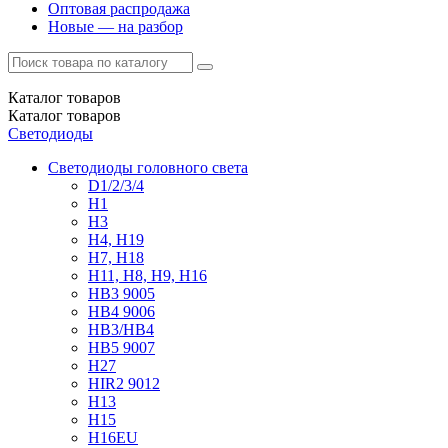
Оптовая распродажа
Новые — на разбор
Каталог
товаров
Каталог
товаров
Светодиоды
Светодиоды головного света
D1/2/3/4
H1
H3
H4, H19
H7, H18
H11, H8, H9, H16
HB3 9005
HB4 9006
HB3/HB4
HB5 9007
H27
HIR2 9012
H13
H15
H16EU