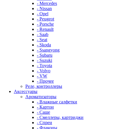
- Mercedes
- Nissan
- Opel
- Peugeot
- Porsche
- Renault
- Saab
- Seat
- Skoda
- Ssangyong
- Subaru
- Suzuki
- Toyota
- Volvo
- VW
- Прочее
Реле, контроллеры
Аксессуары
Ароматизаторы
- Влажные салфетки
- Картон
- Саше
- Смеллеры, картриджи
- Спреи
- Флаконы