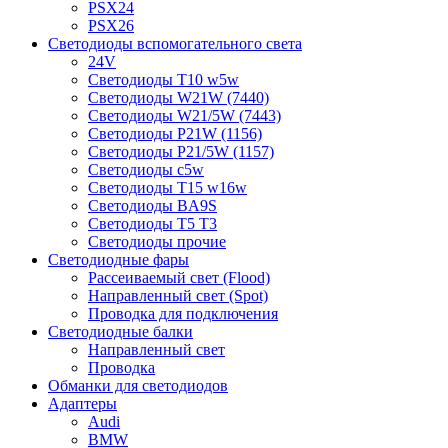
PSX24
PSX26
Светодиоды вспомогательного света
24V
Светодиоды T10 w5w
Светодиоды W21W (7440)
Светодиоды W21/5W (7443)
Светодиоды P21W (1156)
Светодиоды P21/5W (1157)
Светодиоды c5w
Светодиоды T15 w16w
Светодиоды BA9S
Светодиоды T5 T3
Светодиоды прочие
Светодиодные фары
Рассеиваемый свет (Flood)
Направленный свет (Spot)
Проводка для подключения
Светодиодные балки
Направленный свет
Проводка
Обманки для светодиодов
Адаптеры
Audi
BMW