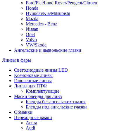
Ford/Fiat/Land Rover/Peugeot/Citroen
Honda
Hyundai/Kia/Mitsubishi
Mazda
Mercedes - Benz
Nissan
Opel
Volvo
VW/Skoda
Ангельские и дьявольские глазки
Линзы в фары
Светодиодные линзы LED
Ксеноновые линзы
Галогенные линзы
Линзы для ПТФ
Комплектующие
Маски бленды для линз
Бленды без ангельских глазок
Бленды под ангельские глазки
Обманки
Переходные рамки
Acura
Audi