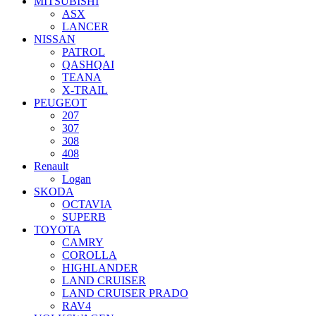
MITSUBISHI
ASX
LANCER
NISSAN
PATROL
QASHQAI
TEANA
X-TRAIL
PEUGEOT
207
307
308
408
Renault
Logan
SKODA
OCTAVIA
SUPERB
TOYOTA
CAMRY
COROLLA
HIGHLANDER
LAND CRUISER
LAND CRUISER PRADO
RAV4