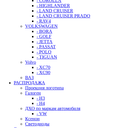
- COROLLA
- HIGHLANDER
- LAND CRUISER
- LAND CRUISER PRADO
- RAV4
VOLKSWAGEN
- BORA
- GOLF
- JETTA
- PASSAT
- POLO
- TIGUAN
Volvo
- XC70
- XC90
ВАЗ
РАСПРОДАЖА
Проекция логотипа
Галоген
- H3
- H4
ДХО по маркам автомобиля
- VW
Ксенон
Светодиоды