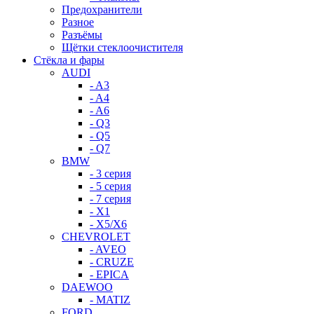
Предохранители
Разное
Разъёмы
Щётки стеклоочистителя
Стёкла и фары
AUDI
- A3
- A4
- A6
- Q3
- Q5
- Q7
BMW
- 3 серия
- 5 серия
- 7 серия
- X1
- X5/X6
CHEVROLET
- AVEO
- CRUZE
- EPICA
DAEWOO
- MATIZ
FORD