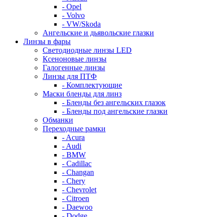
- Opel
- Volvo
- VW/Skoda
Ангельские и дьявольские глазки
Линзы в фары
Светодиодные линзы LED
Ксеноновые линзы
Галогенные линзы
Линзы для ПТФ
- Комплектующие
Маски бленды для линз
- Бленды без ангельских глазок
- Бленды под ангельские глазки
Обманки
Переходные рамки
- Acura
- Audi
- BMW
- Cadillac
- Changan
- Chery
- Chevrolet
- Citroen
- Daewoo
- Dodge