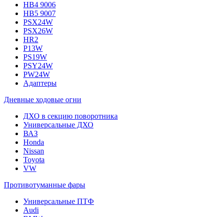
HB4 9006
HB5 9007
PSX24W
PSX26W
HR2
P13W
PS19W
PSY24W
PW24W
Адаптеры
Дневные ходовые огни
ДХО в секцию поворотника
Универсальные ДХО
ВАЗ
Honda
Nissan
Toyota
VW
Противотуманные фары
Универсальные ПТФ
Audi