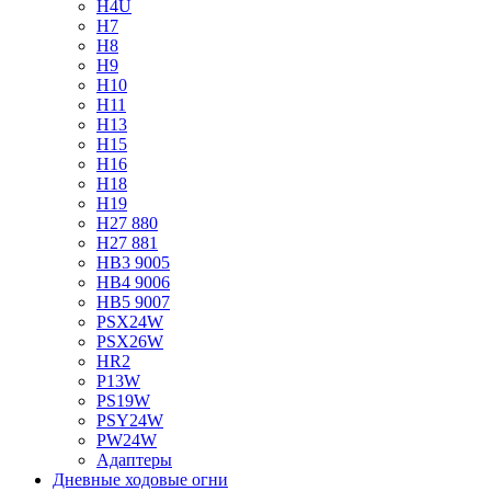
H4U
H7
H8
H9
H10
H11
H13
H15
H16
H18
H19
H27 880
H27 881
HB3 9005
HB4 9006
HB5 9007
PSX24W
PSX26W
HR2
P13W
PS19W
PSY24W
PW24W
Адаптеры
Дневные ходовые огни