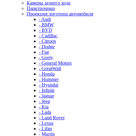
Камеры заднего хода
Парктроники
Проекция логотипа автомобиля
- Audi
- BMW
- BYD
- Cadillac
- Citroen
- Dodge
- Fiat
- Geely
- General Motors
- GreatWall
- Honda
- Hummer
- Hyundai
- Infiniti
- Jaguar
- Jeep
- Kia
- Lada
- Land Rover
- Lexus
- Lifan
- Mazda