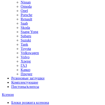
Nissan
Omoda
Opel
Porsche
Renault
Saab
Skoda
Ssang Yong
Subaru
Suzuki
Tank
Toyota
Volkswagen
Volvo
Xpeng
ГАЗ
Камаз
Прочее
Резиновые заглушки
Комплектующие
Пистоны/клипсы
Ксенон
Блоки розжига ксенона