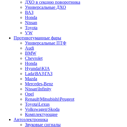
ДХО в секцию поворотника
Универсальные ДХО
ВАЗ
Honda
Nissan
Toyota
VW
Противотуманные фары
Универсальные ПТФ
Audi
BMW
Chevrolet
Honda
Hyundai\KIA
Lada\ВАЗ\ГАЗ
Mazda
Mercedes-Benz
Nissan\Infinity
Opel
Renault\Mitsubishi\Peugeot
Toyota\Lexus
Volkswagen\Skoda
Комплектующие
Автоэлектроника
Звуковые сигналы