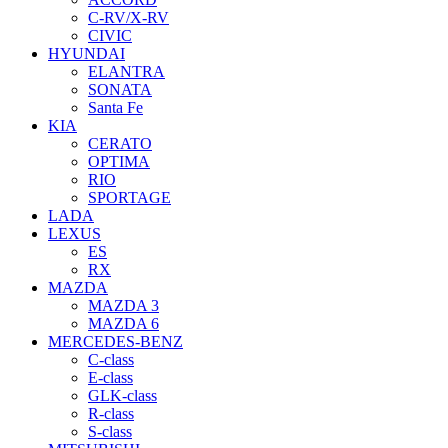
C-RV/X-RV
CIVIC
HYUNDAI
ELANTRA
SONATA
Santa Fe
KIA
CERATO
OPTIMA
RIO
SPORTAGE
LADA
LEXUS
ES
RX
MAZDA
MAZDA 3
MAZDA 6
MERCEDES-BENZ
C-class
E-class
GLK-class
R-class
S-class