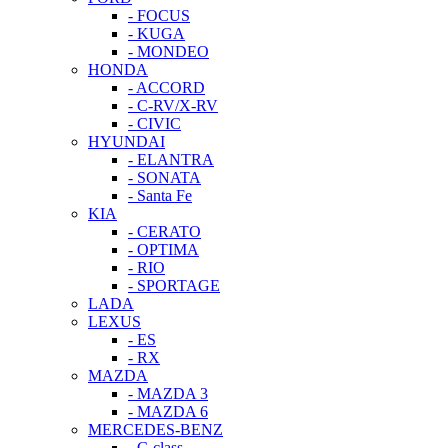
- FOCUS
- KUGA
- MONDEO
HONDA
- ACCORD
- C-RV/X-RV
- CIVIC
HYUNDAI
- ELANTRA
- SONATA
- Santa Fe
KIA
- CERATO
- OPTIMA
- RIO
- SPORTAGE
LADA
LEXUS
- ES
- RX
MAZDA
- MAZDA 3
- MAZDA 6
MERCEDES-BENZ
- C-class