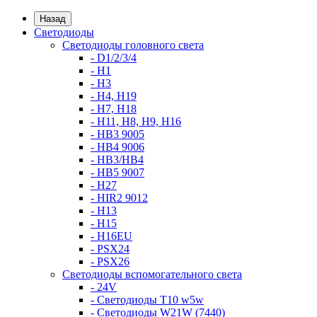
Назад
Светодиоды
Светодиоды головного света
- D1/2/3/4
- H1
- H3
- H4, H19
- H7, H18
- H11, H8, H9, H16
- HB3 9005
- HB4 9006
- HB3/HB4
- HB5 9007
- H27
- HIR2 9012
- H13
- H15
- H16EU
- PSX24
- PSX26
Светодиоды вспомогательного света
- 24V
- Светодиоды T10 w5w
- Светодиоды W21W (7440)