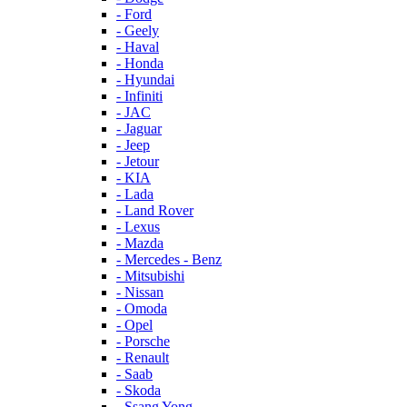
- Ford
- Geely
- Haval
- Honda
- Hyundai
- Infiniti
- JAC
- Jaguar
- Jeep
- Jetour
- KIA
- Lada
- Land Rover
- Lexus
- Mazda
- Mercedes - Benz
- Mitsubishi
- Nissan
- Omoda
- Opel
- Porsche
- Renault
- Saab
- Skoda
- Ssang Yong