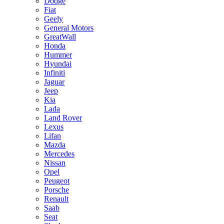
Dodge
Fiat
Geely
General Motors
GreatWall
Honda
Hummer
Hyundai
Infiniti
Jaguar
Jeep
Kia
Lada
Land Rover
Lexus
Lifan
Mazda
Mercedes
Nissan
Opel
Peugeot
Porsche
Renault
Saab
Seat