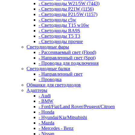
- Светодиоды W21/5W (7443)
- Светодиоды P21W (1156)
- Светодиоды P21/5W (1157)
- Светодиоды c5w
- Светодиоды T15 w16w
- Светодиоды BA9S
- Светодиоды T5 T3
- Светодиоды прочие
Светодиодные фары
- Рассеиваемый свет (Flood)
- Направленный свет (Spot)
- Проводка для подключения
Светодиодные балки
- Направленный свет
- Проводка
Обманки для светодиодов
Адаптеры
- Audi
- BMW
- Ford/Fiat/Land Rover/Peugeot/Citroen
- Honda
- Hyundai/Kia/Mitsubishi
- Mazda
- Mercedes - Benz
- Nissan