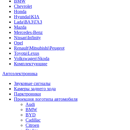
BMW
Chevrolet
Honda
Hyundai\KIA
Lada\ВАЗ\ГАЗ
Mazda
Mercedes-Benz
Nissan\Infinity
Opel
Renault\Mitsubishi\Peugeot
Toyota\Lexus
Volkswagen\Skoda
Комплектующие
Автоэлектроника
Звуковые сигналы
Камеры заднего хода
Парктроники
Проекция логотипа автомобиля
Audi
BMW
BYD
Cadillac
Citroen