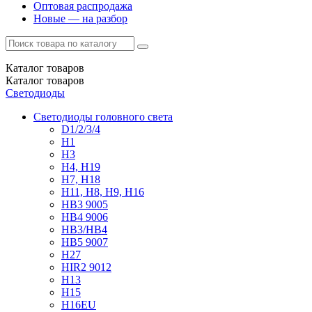
Оптовая распродажа
Новые — на разбор
Каталог
товаров
Каталог
товаров
Светодиоды
Светодиоды головного света
D1/2/3/4
H1
H3
H4, H19
H7, H18
H11, H8, H9, H16
HB3 9005
HB4 9006
HB3/HB4
HB5 9007
H27
HIR2 9012
H13
H15
H16EU