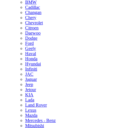
BMW
Cadillac
Changan
Chery
Chevrolet
Citroen
Daewoo
Dodge
Ford
Geely
Haval
Honda
Hyundai
Infiniti
JAC
Jaguar
Jeep
Jetour
KIA
Lada
Land Rover
Lexus
Mazda
Mercedes - Benz
Mitsubishi