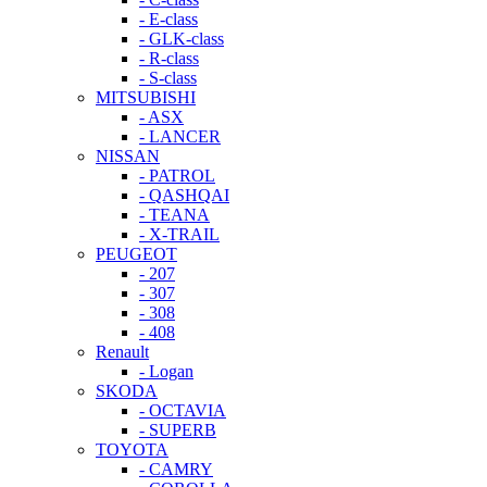
- E-class
- GLK-class
- R-class
- S-class
MITSUBISHI
- ASX
- LANCER
NISSAN
- PATROL
- QASHQAI
- TEANA
- X-TRAIL
PEUGEOT
- 207
- 307
- 308
- 408
Renault
- Logan
SKODA
- OCTAVIA
- SUPERB
TOYOTA
- CAMRY