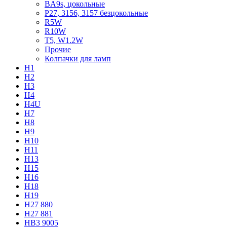
BA9s, цокольные
P27, 3156, 3157 безцокольные
R5W
R10W
T5, W1.2W
Прочие
Колпачки для ламп
H1
H2
H3
H4
H4U
H7
H8
H9
H10
H11
H13
H15
H16
H18
H19
H27 880
H27 881
HB3 9005