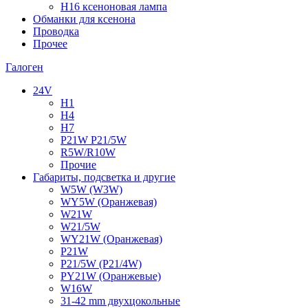
H16 ксеноновая лампа
Обманки для ксенона
Проводка
Прочее
Галоген
24V
H1
H4
H7
P21W P21/5W
R5W/R10W
Прочие
Габариты, подсветка и другие
W5W (W3W)
WY5W (Оранжевая)
W21W
W21/5W
WY21W (Оранжевая)
P21W
P21/5W (P21/4W)
PY21W (Оранжевые)
W16W
31-42 mm двухцокольные