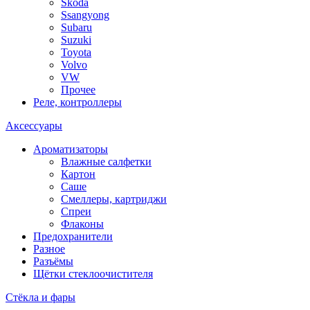
Skoda
Ssangyong
Subaru
Suzuki
Toyota
Volvo
VW
Прочее
Реле, контроллеры
Аксессуары
Ароматизаторы
Влажные салфетки
Картон
Саше
Смеллеры, картриджи
Спреи
Флаконы
Предохранители
Разное
Разъёмы
Щётки стеклоочистителя
Стёкла и фары