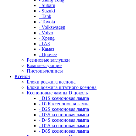
- Subaru
- Suzuki
- Tank
- Toyota
- Volkswagen
- Volvo
- Xpeng
- ГАЗ
- Камаз
- Прочее
Резиновые заглушки
Комплектующие
Пистоны/клипсы
Ксенон
Блоки розжига ксенона
Блоки розжига штатного ксенона
Ксеноновые лампы D цоколь
- D1S ксеноновая лампа
- D2R ксеноновая лампа
- D2S ксеноновая лампа
- D3S ксеноновая лампа
- D4S ксеноновая лампа
- D5S ксеноновая лампа
- D8S ксеноновая лампа