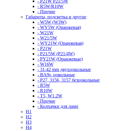
- P21W P21/5W
- R5W/R10W
- Прочие
Габариты, подсветка и другие
- W5W (W3W)
- WY5W (Оранжевая)
- W21W
- W21/5W
- WY21W (Оранжевая)
- P21W
- P21/5W (P21/4W)
- PY21W (Оранжевые)
- W16W
- 31-42 mm двухцокольные
- BA9s, цокольные
- P27, 3156, 3157 безцокольные
- R5W
- R10W
- T5, W1.2W
- Прочие
- Колпачки для ламп
H1
H2
H3
H4