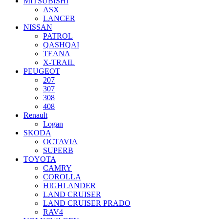
MITSUBISHI
ASX
LANCER
NISSAN
PATROL
QASHQAI
TEANA
X-TRAIL
PEUGEOT
207
307
308
408
Renault
Logan
SKODA
OCTAVIA
SUPERB
TOYOTA
CAMRY
COROLLA
HIGHLANDER
LAND CRUISER
LAND CRUISER PRADO
RAV4