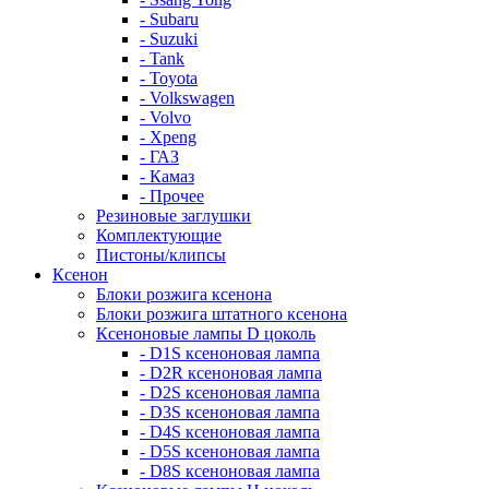
- Subaru
- Suzuki
- Tank
- Toyota
- Volkswagen
- Volvo
- Xpeng
- ГАЗ
- Камаз
- Прочее
Резиновые заглушки
Комплектующие
Пистоны/клипсы
Ксенон
Блоки розжига ксенона
Блоки розжига штатного ксенона
Ксеноновые лампы D цоколь
- D1S ксеноновая лампа
- D2R ксеноновая лампа
- D2S ксеноновая лампа
- D3S ксеноновая лампа
- D4S ксеноновая лампа
- D5S ксеноновая лампа
- D8S ксеноновая лампа