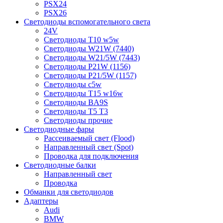
PSX24
PSX26
Светодиоды вспомогательного света
24V
Светодиоды T10 w5w
Светодиоды W21W (7440)
Светодиоды W21/5W (7443)
Светодиоды P21W (1156)
Светодиоды P21/5W (1157)
Светодиоды c5w
Светодиоды T15 w16w
Светодиоды BA9S
Светодиоды T5 T3
Светодиоды прочие
Светодиодные фары
Рассеиваемый свет (Flood)
Направленный свет (Spot)
Проводка для подключения
Светодиодные балки
Направленный свет
Проводка
Обманки для светодиодов
Адаптеры
Audi
BMW