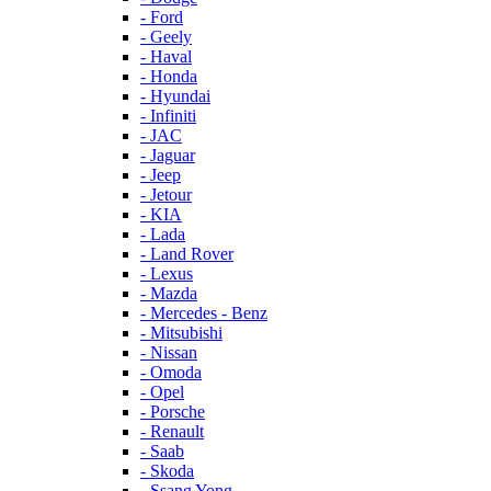
- Ford
- Geely
- Haval
- Honda
- Hyundai
- Infiniti
- JAC
- Jaguar
- Jeep
- Jetour
- KIA
- Lada
- Land Rover
- Lexus
- Mazda
- Mercedes - Benz
- Mitsubishi
- Nissan
- Omoda
- Opel
- Porsche
- Renault
- Saab
- Skoda
- Ssang Yong