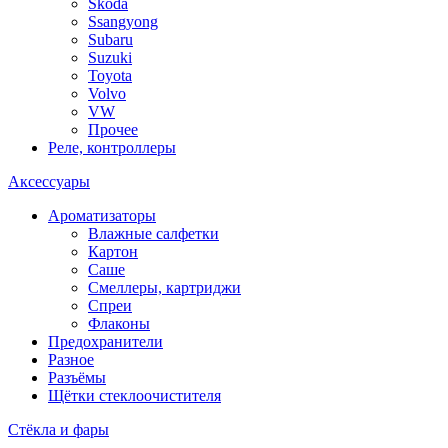
Skoda
Ssangyong
Subaru
Suzuki
Toyota
Volvo
VW
Прочее
Реле, контроллеры
Аксессуары
Ароматизаторы
Влажные салфетки
Картон
Саше
Смеллеры, картриджи
Спреи
Флаконы
Предохранители
Разное
Разъёмы
Щётки стеклоочистителя
Стёкла и фары