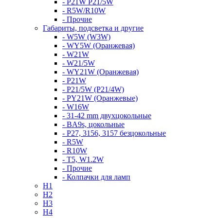
- P21W P21/5W
- R5W/R10W
- Прочие
Габариты, подсветка и другие
- W5W (W3W)
- WY5W (Оранжевая)
- W21W
- W21/5W
- WY21W (Оранжевая)
- P21W
- P21/5W (P21/4W)
- PY21W (Оранжевые)
- W16W
- 31-42 mm двухцокольные
- BA9s, цокольные
- P27, 3156, 3157 безцокольные
- R5W
- R10W
- T5, W1.2W
- Прочие
- Колпачки для ламп
H1
H2
H3
H4