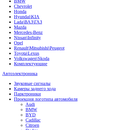
BMW
Chevrolet
Honda
Hyundai\KIA
Lada\ВАЗ\ГАЗ
Mazda
Mercedes-Benz
Nissan\Infinity
Opel
Renault\Mitsubishi\Peugeot
Toyota\Lexus
Volkswagen\Skoda
Комплектующие
Автоэлектроника
Звуковые сигналы
Камеры заднего хода
Парктроники
Проекция логотипа автомобиля
Audi
BMW
BYD
Cadillac
Citroen