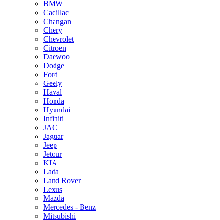
BMW
Cadillac
Changan
Chery
Chevrolet
Citroen
Daewoo
Dodge
Ford
Geely
Haval
Honda
Hyundai
Infiniti
JAC
Jaguar
Jeep
Jetour
KIA
Lada
Land Rover
Lexus
Mazda
Mercedes - Benz
Mitsubishi