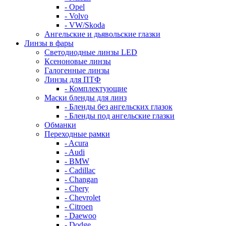
- Opel
- Volvo
- VW/Skoda
Ангельские и дьявольские глазки
Линзы в фары
Светодиодные линзы LED
Ксеноновые линзы
Галогенные линзы
Линзы для ПТФ
- Комплектующие
Маски бленды для линз
- Бленды без ангельских глазок
- Бленды под ангельские глазки
Обманки
Переходные рамки
- Acura
- Audi
- BMW
- Cadillac
- Changan
- Chery
- Chevrolet
- Citroen
- Daewoo
- Dodge