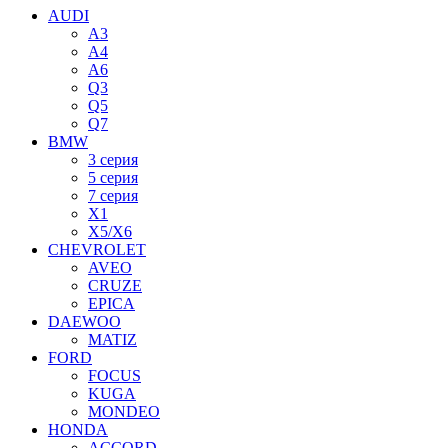
AUDI
A3
A4
A6
Q3
Q5
Q7
BMW
3 серия
5 серия
7 серия
X1
X5/X6
CHEVROLET
AVEO
CRUZE
EPICA
DAEWOO
MATIZ
FORD
FOCUS
KUGA
MONDEO
HONDA
ACCORD