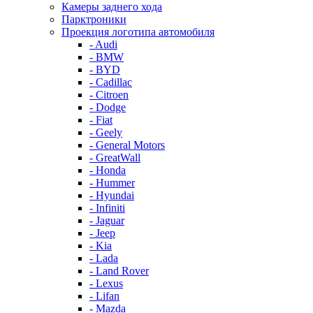
Камеры заднего хода
Парктроники
Проекция логотипа автомобиля
- Audi
- BMW
- BYD
- Cadillac
- Citroen
- Dodge
- Fiat
- Geely
- General Motors
- GreatWall
- Honda
- Hummer
- Hyundai
- Infiniti
- Jaguar
- Jeep
- Kia
- Lada
- Land Rover
- Lexus
- Lifan
- Mazda