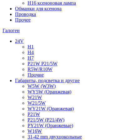
H16 ксеноновая лампа
Обманки для ксенона
Проводка
Прочее
Галоген
24V
H1
H4
H7
P21W P21/5W
R5W/R10W
Прочие
Габариты, подсветка и другие
W5W (W3W)
WY5W (Оранжевая)
W21W
W21/5W
WY21W (Оранжевая)
P21W
P21/5W (P21/4W)
PY21W (Оранжевые)
W16W
31-42 mm двухцокольные