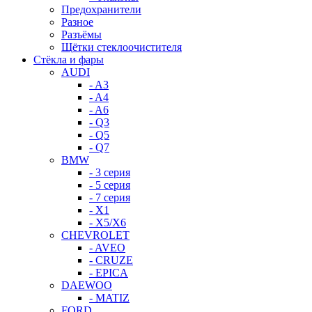
Предохранители
Разное
Разъёмы
Щётки стеклоочистителя
Стёкла и фары
AUDI
- A3
- A4
- A6
- Q3
- Q5
- Q7
BMW
- 3 серия
- 5 серия
- 7 серия
- X1
- X5/X6
CHEVROLET
- AVEO
- CRUZE
- EPICA
DAEWOO
- MATIZ
FORD