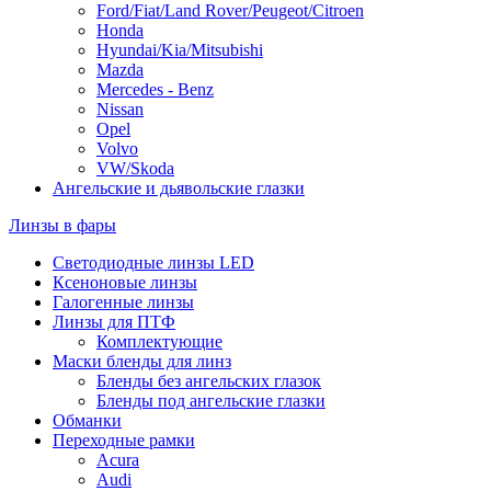
Ford/Fiat/Land Rover/Peugeot/Citroen
Honda
Hyundai/Kia/Mitsubishi
Mazda
Mercedes - Benz
Nissan
Opel
Volvo
VW/Skoda
Ангельские и дьявольские глазки
Линзы в фары
Светодиодные линзы LED
Ксеноновые линзы
Галогенные линзы
Линзы для ПТФ
Комплектующие
Маски бленды для линз
Бленды без ангельских глазок
Бленды под ангельские глазки
Обманки
Переходные рамки
Acura
Audi