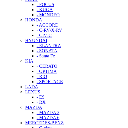
- FOCUS
- KUGA
- MONDEO
HONDA
- ACCORD
- C-RV/X-RV
- CIVIC
HYUNDAI
- ELANTRA
- SONATA
- Santa Fe
KIA
- CERATO
- OPTIMA
- RIO
- SPORTAGE
LADA
LEXUS
- ES
- RX
MAZDA
- MAZDA 3
- MAZDA 6
MERCEDES-BENZ
- C-class