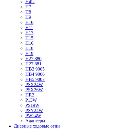
H4U
H7
H8
H9
H10
H11
H13
H15
H16
H18
H19
H27 880
H27 881
HB3 9005
HB4 9006
HB5 9007
PSX24W
PSX26W
HR2
P13W
PS19W
PSY24W
PW24W
Адаптеры
Дневные ходовые огни