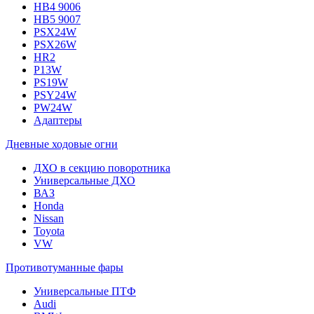
HB4 9006
HB5 9007
PSX24W
PSX26W
HR2
P13W
PS19W
PSY24W
PW24W
Адаптеры
Дневные ходовые огни
ДХО в секцию поворотника
Универсальные ДХО
ВАЗ
Honda
Nissan
Toyota
VW
Противотуманные фары
Универсальные ПТФ
Audi