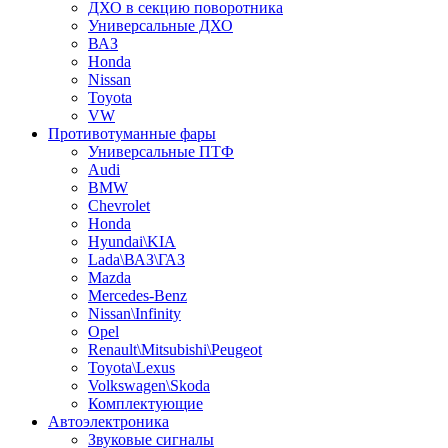
ДХО в секцию поворотника
Универсальные ДХО
ВАЗ
Honda
Nissan
Toyota
VW
Противотуманные фары
Универсальные ПТФ
Audi
BMW
Chevrolet
Honda
Hyundai\KIA
Lada\ВАЗ\ГАЗ
Mazda
Mercedes-Benz
Nissan\Infinity
Opel
Renault\Mitsubishi\Peugeot
Toyota\Lexus
Volkswagen\Skoda
Комплектующие
Автоэлектроника
Звуковые сигналы