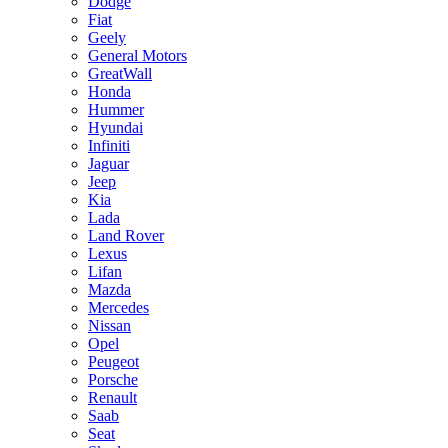
Dodge
Fiat
Geely
General Motors
GreatWall
Honda
Hummer
Hyundai
Infiniti
Jaguar
Jeep
Kia
Lada
Land Rover
Lexus
Lifan
Mazda
Mercedes
Nissan
Opel
Peugeot
Porsche
Renault
Saab
Seat