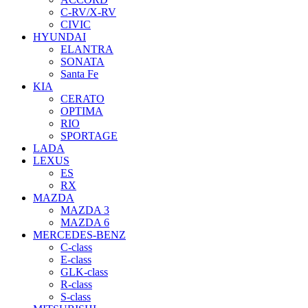
C-RV/X-RV
CIVIC
HYUNDAI
ELANTRA
SONATA
Santa Fe
KIA
CERATO
OPTIMA
RIO
SPORTAGE
LADA
LEXUS
ES
RX
MAZDA
MAZDA 3
MAZDA 6
MERCEDES-BENZ
C-class
E-class
GLK-class
R-class
S-class