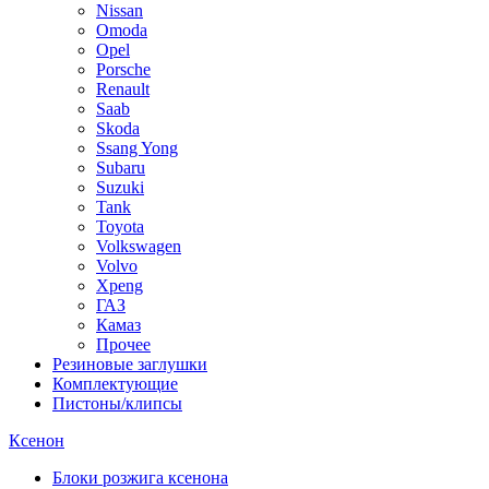
Nissan
Omoda
Opel
Porsche
Renault
Saab
Skoda
Ssang Yong
Subaru
Suzuki
Tank
Toyota
Volkswagen
Volvo
Xpeng
ГАЗ
Камаз
Прочее
Резиновые заглушки
Комплектующие
Пистоны/клипсы
Ксенон
Блоки розжига ксенона