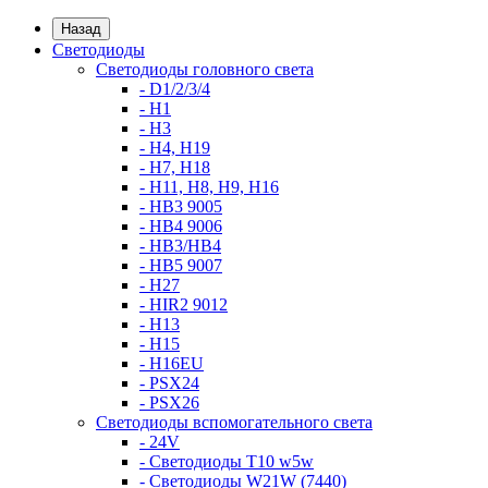
Назад
Светодиоды
Светодиоды головного света
- D1/2/3/4
- H1
- H3
- H4, H19
- H7, H18
- H11, H8, H9, H16
- HB3 9005
- HB4 9006
- HB3/HB4
- HB5 9007
- H27
- HIR2 9012
- H13
- H15
- H16EU
- PSX24
- PSX26
Светодиоды вспомогательного света
- 24V
- Светодиоды T10 w5w
- Светодиоды W21W (7440)