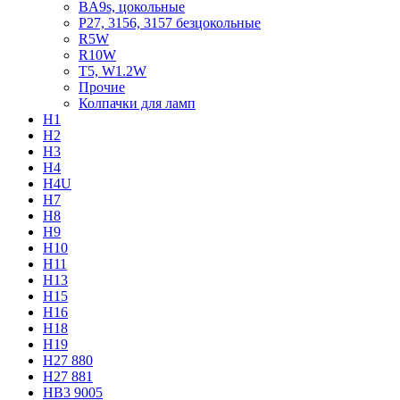
BA9s, цокольные
P27, 3156, 3157 безцокольные
R5W
R10W
T5, W1.2W
Прочие
Колпачки для ламп
H1
H2
H3
H4
H4U
H7
H8
H9
H10
H11
H13
H15
H16
H18
H19
H27 880
H27 881
HB3 9005