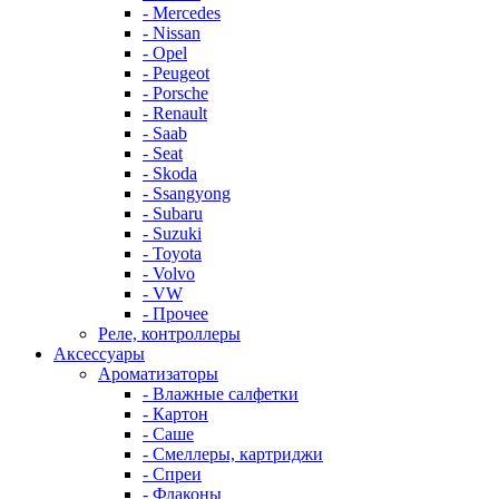
- Mercedes
- Nissan
- Opel
- Peugeot
- Porsche
- Renault
- Saab
- Seat
- Skoda
- Ssangyong
- Subaru
- Suzuki
- Toyota
- Volvo
- VW
- Прочее
Реле, контроллеры
Аксессуары
Ароматизаторы
- Влажные салфетки
- Картон
- Саше
- Смеллеры, картриджи
- Спреи
- Флаконы