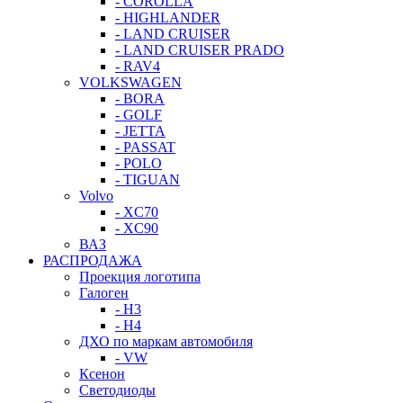
- COROLLA
- HIGHLANDER
- LAND CRUISER
- LAND CRUISER PRADO
- RAV4
VOLKSWAGEN
- BORA
- GOLF
- JETTA
- PASSAT
- POLO
- TIGUAN
Volvo
- XC70
- XC90
ВАЗ
РАСПРОДАЖА
Проекция логотипа
Галоген
- H3
- H4
ДХО по маркам автомобиля
- VW
Ксенон
Светодиоды