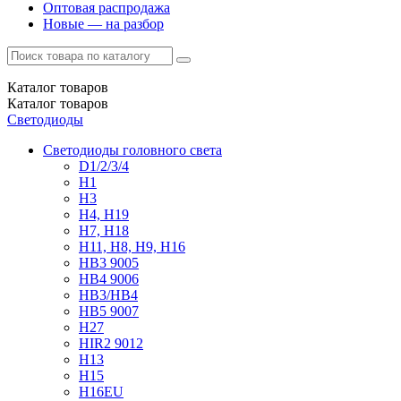
Оптовая распродажа
Новые — на разбор
Каталог
товаров
Каталог
товаров
Светодиоды
Светодиоды головного света
D1/2/3/4
H1
H3
H4, H19
H7, H18
H11, H8, H9, H16
HB3 9005
HB4 9006
HB3/HB4
HB5 9007
H27
HIR2 9012
H13
H15
H16EU