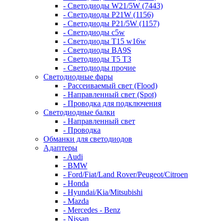
- Светодиоды W21/5W (7443)
- Светодиоды P21W (1156)
- Светодиоды P21/5W (1157)
- Светодиоды c5w
- Светодиоды T15 w16w
- Светодиоды BA9S
- Светодиоды T5 T3
- Светодиоды прочие
Светодиодные фары
- Рассеиваемый свет (Flood)
- Направленный свет (Spot)
- Проводка для подключения
Светодиодные балки
- Направленный свет
- Проводка
Обманки для светодиодов
Адаптеры
- Audi
- BMW
- Ford/Fiat/Land Rover/Peugeot/Citroen
- Honda
- Hyundai/Kia/Mitsubishi
- Mazda
- Mercedes - Benz
- Nissan