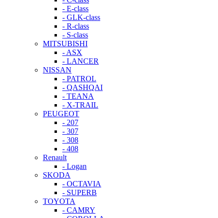
- E-class
- GLK-class
- R-class
- S-class
MITSUBISHI
- ASX
- LANCER
NISSAN
- PATROL
- QASHQAI
- TEANA
- X-TRAIL
PEUGEOT
- 207
- 307
- 308
- 408
Renault
- Logan
SKODA
- OCTAVIA
- SUPERB
TOYOTA
- CAMRY