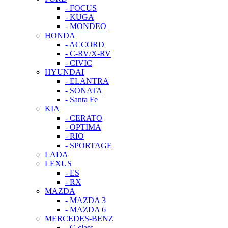
- FOCUS
- KUGA
- MONDEO
HONDA
- ACCORD
- C-RV/X-RV
- CIVIC
HYUNDAI
- ELANTRA
- SONATA
- Santa Fe
KIA
- CERATO
- OPTIMA
- RIO
- SPORTAGE
LADA
LEXUS
- ES
- RX
MAZDA
- MAZDA 3
- MAZDA 6
MERCEDES-BENZ
- C-class