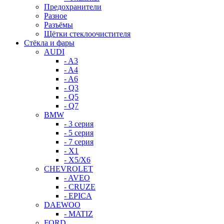
Предохранители
Разное
Разъёмы
Щётки стеклоочистителя
Стёкла и фары
AUDI
- A3
- A4
- A6
- Q3
- Q5
- Q7
BMW
- 3 серия
- 5 серия
- 7 серия
- X1
- X5/X6
CHEVROLET
- AVEO
- CRUZE
- EPICA
DAEWOO
- MATIZ
FORD