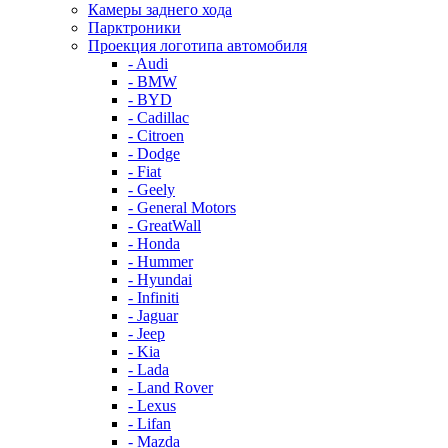
Камеры заднего хода
Парктроники
Проекция логотипа автомобиля
- Audi
- BMW
- BYD
- Cadillac
- Citroen
- Dodge
- Fiat
- Geely
- General Motors
- GreatWall
- Honda
- Hummer
- Hyundai
- Infiniti
- Jaguar
- Jeep
- Kia
- Lada
- Land Rover
- Lexus
- Lifan
- Mazda