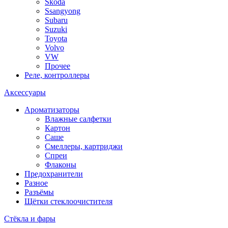
Skoda
Ssangyong
Subaru
Suzuki
Toyota
Volvo
VW
Прочее
Реле, контроллеры
Аксессуары
Ароматизаторы
Влажные салфетки
Картон
Саше
Смеллеры, картриджи
Спреи
Флаконы
Предохранители
Разное
Разъёмы
Щётки стеклоочистителя
Стёкла и фары