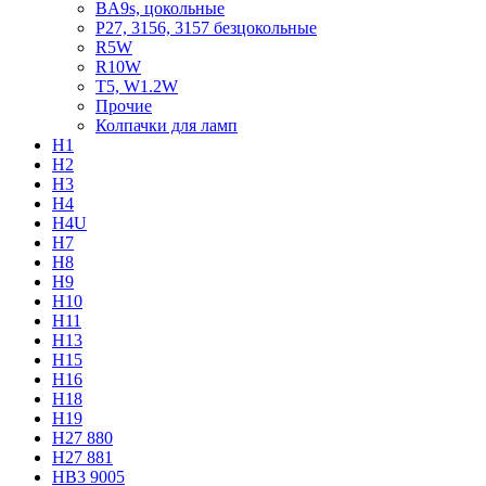
BA9s, цокольные
P27, 3156, 3157 безцокольные
R5W
R10W
T5, W1.2W
Прочие
Колпачки для ламп
H1
H2
H3
H4
H4U
H7
H8
H9
H10
H11
H13
H15
H16
H18
H19
H27 880
H27 881
HB3 9005