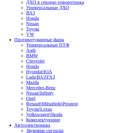
ДХО в секцию поворотника
Универсальные ДХО
ВАЗ
Honda
Nissan
Toyota
VW
Противотуманные фары
Универсальные ПТФ
Audi
BMW
Chevrolet
Honda
Hyundai\KIA
Lada\ВАЗ\ГАЗ
Mazda
Mercedes-Benz
Nissan\Infinity
Opel
Renault\Mitsubishi\Peugeot
Toyota\Lexus
Volkswagen\Skoda
Комплектующие
Автоэлектроника
Звуковые сигналы