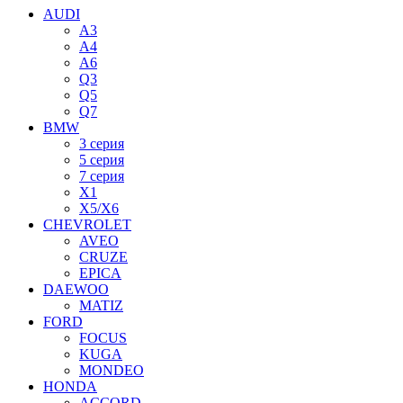
AUDI
A3
A4
A6
Q3
Q5
Q7
BMW
3 серия
5 серия
7 серия
X1
X5/X6
CHEVROLET
AVEO
CRUZE
EPICA
DAEWOO
MATIZ
FORD
FOCUS
KUGA
MONDEO
HONDA
ACCORD