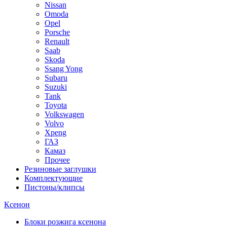
Nissan
Omoda
Opel
Porsche
Renault
Saab
Skoda
Ssang Yong
Subaru
Suzuki
Tank
Toyota
Volkswagen
Volvo
Xpeng
ГАЗ
Камаз
Прочее
Резиновые заглушки
Комплектующие
Пистоны/клипсы
Ксенон
Блоки розжига ксенона