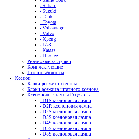
- Subaru
- Suzuki
- Tank
- Toyota
- Volkswagen
- Volvo
- Xpeng
- ГАЗ
- Камаз
- Прочее
Резиновые заглушки
Комплектующие
Пистоны/клипсы
Ксенон
Блоки розжига ксенона
Блоки розжига штатного ксенона
Ксеноновые лампы D цоколь
- D1S ксеноновая лампа
- D2R ксеноновая лампа
- D2S ксеноновая лампа
- D3S ксеноновая лампа
- D4S ксеноновая лампа
- D5S ксеноновая лампа
- D8S ксеноновая лампа