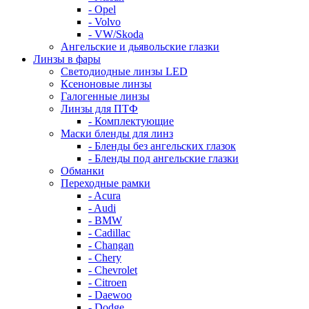
- Opel
- Volvo
- VW/Skoda
Ангельские и дьявольские глазки
Линзы в фары
Светодиодные линзы LED
Ксеноновые линзы
Галогенные линзы
Линзы для ПТФ
- Комплектующие
Маски бленды для линз
- Бленды без ангельских глазок
- Бленды под ангельские глазки
Обманки
Переходные рамки
- Acura
- Audi
- BMW
- Cadillac
- Changan
- Chery
- Chevrolet
- Citroen
- Daewoo
- Dodge