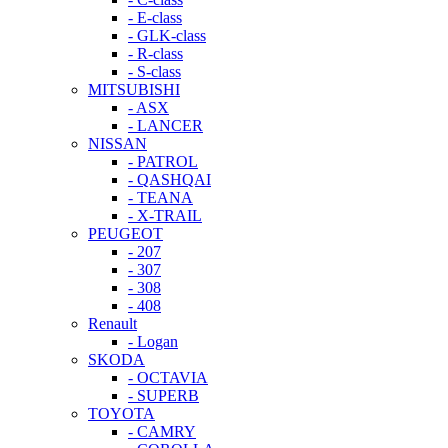
- E-class
- GLK-class
- R-class
- S-class
MITSUBISHI
- ASX
- LANCER
NISSAN
- PATROL
- QASHQAI
- TEANA
- X-TRAIL
PEUGEOT
- 207
- 307
- 308
- 408
Renault
- Logan
SKODA
- OCTAVIA
- SUPERB
TOYOTA
- CAMRY