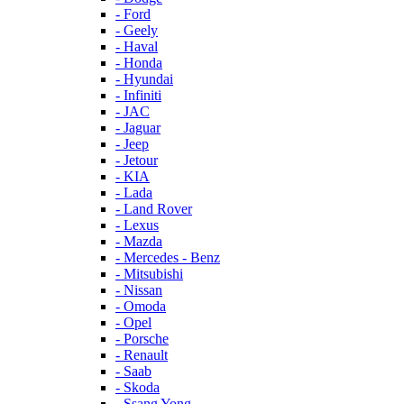
- Ford
- Geely
- Haval
- Honda
- Hyundai
- Infiniti
- JAC
- Jaguar
- Jeep
- Jetour
- KIA
- Lada
- Land Rover
- Lexus
- Mazda
- Mercedes - Benz
- Mitsubishi
- Nissan
- Omoda
- Opel
- Porsche
- Renault
- Saab
- Skoda
- Ssang Yong