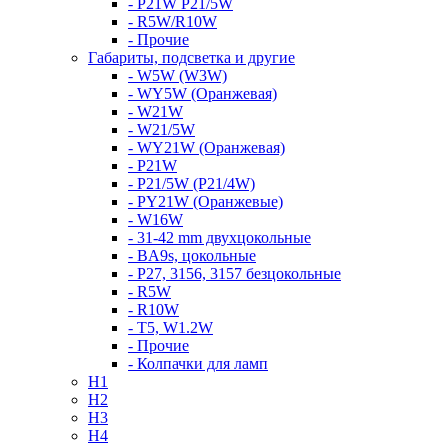
- P21W P21/5W
- R5W/R10W
- Прочие
Габариты, подсветка и другие
- W5W (W3W)
- WY5W (Оранжевая)
- W21W
- W21/5W
- WY21W (Оранжевая)
- P21W
- P21/5W (P21/4W)
- PY21W (Оранжевые)
- W16W
- 31-42 mm двухцокольные
- BA9s, цокольные
- P27, 3156, 3157 безцокольные
- R5W
- R10W
- T5, W1.2W
- Прочие
- Колпачки для ламп
H1
H2
H3
H4