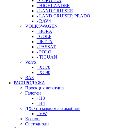
- COROLLA
- HIGHLANDER
- LAND CRUISER
- LAND CRUISER PRADO
- RAV4
VOLKSWAGEN
- BORA
- GOLF
- JETTA
- PASSAT
- POLO
- TIGUAN
Volvo
- XC70
- XC90
ВАЗ
РАСПРОДАЖА
Проекция логотипа
Галоген
- H3
- H4
ДХО по маркам автомобиля
- VW
Ксенон
Светодиоды