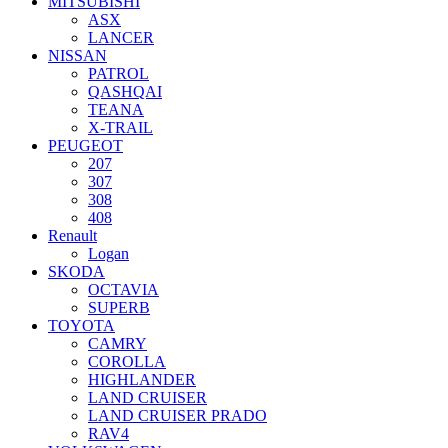
MITSUBISHI
ASX
LANCER
NISSAN
PATROL
QASHQAI
TEANA
X-TRAIL
PEUGEOT
207
307
308
408
Renault
Logan
SKODA
OCTAVIA
SUPERB
TOYOTA
CAMRY
COROLLA
HIGHLANDER
LAND CRUISER
LAND CRUISER PRADO
RAV4