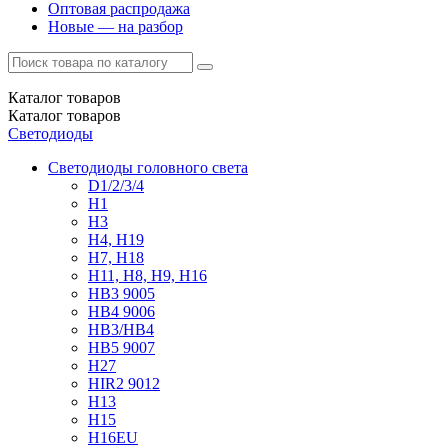
Оптовая распродажа
Новые — на разбор
Каталог
товаров
Каталог
товаров
Светодиоды
Светодиоды головного света
D1/2/3/4
H1
H3
H4, H19
H7, H18
H11, H8, H9, H16
HB3 9005
HB4 9006
HB3/HB4
HB5 9007
H27
HIR2 9012
H13
H15
H16EU