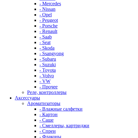
- Mercedes
- Nissan
- Opel
- Peugeot
- Porsche
- Renault
- Saab
- Seat
- Skoda
- Ssangyong
- Subaru
- Suzuki
- Toyota
- Volvo
- VW
- Прочее
Реле, контроллеры
Аксессуары
Ароматизаторы
- Влажные салфетки
- Картон
- Саше
- Смеллеры, картриджи
- Спреи
- Флаконы