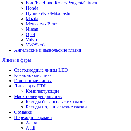
Ford/Fiat/Land Rover/Peugeot/Citroen
Honda
Hyundai/Kia/Mitsubishi
Mazda
Mercedes - Benz
Nissan
Opel
Volvo
VW/Skoda
Ангельские и дьявольские глазки
Линзы в фары
Светодиодные линзы LED
Ксеноновые линзы
Галогенные линзы
Линзы для ПТФ
Комплектующие
Маски бленды для линз
Бленды без ангельских глазок
Бленды под ангельские глазки
Обманки
Переходные рамки
Acura
Audi