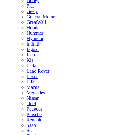
Dodge
Fiat
Geely
General Motors
GreatWall
Honda
Hummer
Hyundai
Infiniti
Jaguar
Jeep
Kia
Lada
Land Rover
Lexus
Lifan
Mazda
Mercedes
Nissan
Opel
Peugeot
Porsche
Renault
Saab
Seat