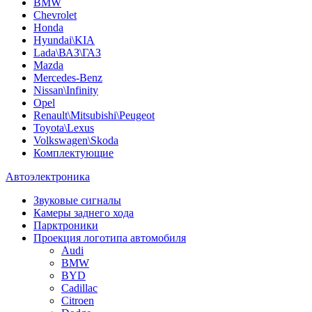
BMW
Chevrolet
Honda
Hyundai\KIA
Lada\ВАЗ\ГАЗ
Mazda
Mercedes-Benz
Nissan\Infinity
Opel
Renault\Mitsubishi\Peugeot
Toyota\Lexus
Volkswagen\Skoda
Комплектующие
Автоэлектроника
Звуковые сигналы
Камеры заднего хода
Парктроники
Проекция логотипа автомобиля
Audi
BMW
BYD
Cadillac
Citroen