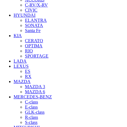
C-RV/X-RV
CIVIC
HYUNDAI
ELANTRA
SONATA
Santa Fe
KIA
CERATO
OPTIMA
RIO
SPORTAGE
LADA
LEXUS
ES
RX
MAZDA
MAZDA 3
MAZDA 6
MERCEDES-BENZ
C-class
E-class
GLK-class
R-class
S-class