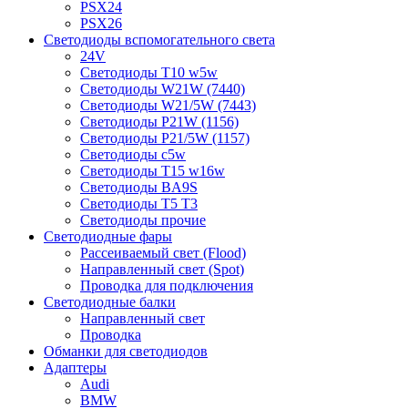
PSX24
PSX26
Светодиоды вспомогательного света
24V
Светодиоды T10 w5w
Светодиоды W21W (7440)
Светодиоды W21/5W (7443)
Светодиоды P21W (1156)
Светодиоды P21/5W (1157)
Светодиоды c5w
Светодиоды T15 w16w
Светодиоды BA9S
Светодиоды T5 T3
Светодиоды прочие
Светодиодные фары
Рассеиваемый свет (Flood)
Направленный свет (Spot)
Проводка для подключения
Светодиодные балки
Направленный свет
Проводка
Обманки для светодиодов
Адаптеры
Audi
BMW