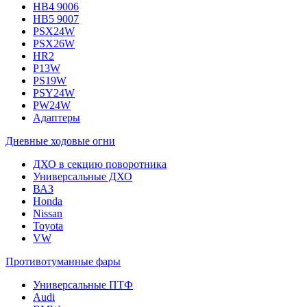
HB4 9006
HB5 9007
PSX24W
PSX26W
HR2
P13W
PS19W
PSY24W
PW24W
Адаптеры
Дневные ходовые огни
ДХО в секцию поворотника
Универсальные ДХО
ВАЗ
Honda
Nissan
Toyota
VW
Противотуманные фары
Универсальные ПТФ
Audi