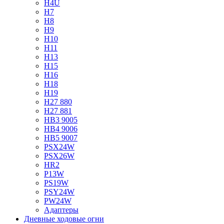
H4U
H7
H8
H9
H10
H11
H13
H15
H16
H18
H19
H27 880
H27 881
HB3 9005
HB4 9006
HB5 9007
PSX24W
PSX26W
HR2
P13W
PS19W
PSY24W
PW24W
Адаптеры
Дневные ходовые огни