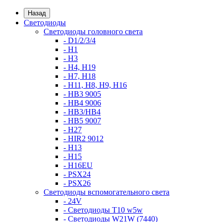
Назад
Светодиоды
Светодиоды головного света
- D1/2/3/4
- H1
- H3
- H4, H19
- H7, H18
- H11, H8, H9, H16
- HB3 9005
- HB4 9006
- HB3/HB4
- HB5 9007
- H27
- HIR2 9012
- H13
- H15
- H16EU
- PSX24
- PSX26
Светодиоды вспомогательного света
- 24V
- Светодиоды T10 w5w
- Светодиоды W21W (7440)