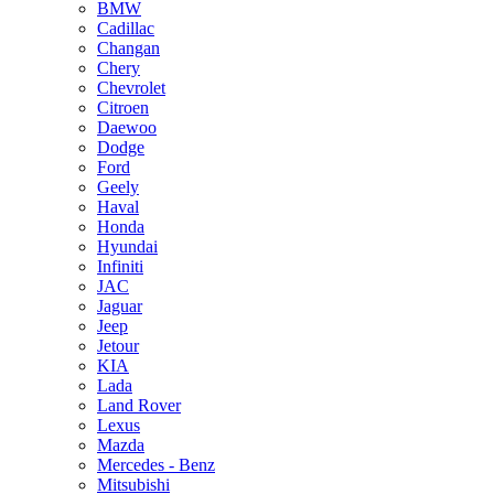
BMW
Cadillac
Changan
Chery
Chevrolet
Citroen
Daewoo
Dodge
Ford
Geely
Haval
Honda
Hyundai
Infiniti
JAC
Jaguar
Jeep
Jetour
KIA
Lada
Land Rover
Lexus
Mazda
Mercedes - Benz
Mitsubishi