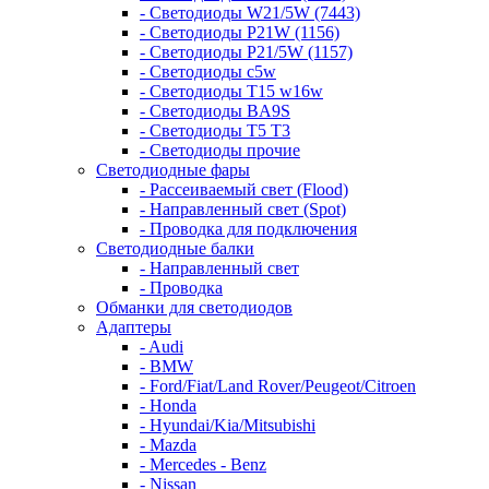
- Светодиоды W21/5W (7443)
- Светодиоды P21W (1156)
- Светодиоды P21/5W (1157)
- Светодиоды c5w
- Светодиоды T15 w16w
- Светодиоды BA9S
- Светодиоды T5 T3
- Светодиоды прочие
Светодиодные фары
- Рассеиваемый свет (Flood)
- Направленный свет (Spot)
- Проводка для подключения
Светодиодные балки
- Направленный свет
- Проводка
Обманки для светодиодов
Адаптеры
- Audi
- BMW
- Ford/Fiat/Land Rover/Peugeot/Citroen
- Honda
- Hyundai/Kia/Mitsubishi
- Mazda
- Mercedes - Benz
- Nissan