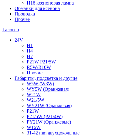
H16 ксеноновая лампа
Обманки для ксенона
Проводка
Прочее
Галоген
24V
H1
H4
H7
P21W P21/5W
R5W/R10W
Прочие
Габариты, подсветка и другие
W5W (W3W)
WY5W (Оранжевая)
W21W
W21/5W
WY21W (Оранжевая)
P21W
P21/5W (P21/4W)
PY21W (Оранжевые)
W16W
31-42 mm двухцокольные