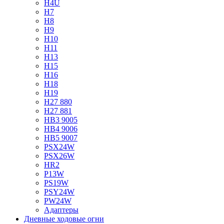
H4U
H7
H8
H9
H10
H11
H13
H15
H16
H18
H19
H27 880
H27 881
HB3 9005
HB4 9006
HB5 9007
PSX24W
PSX26W
HR2
P13W
PS19W
PSY24W
PW24W
Адаптеры
Дневные ходовые огни