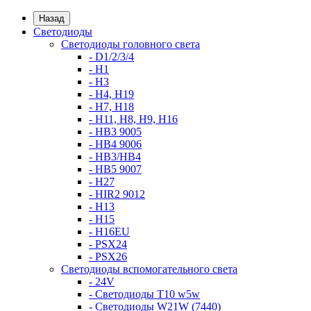
Назад
Светодиоды
Светодиоды головного света
- D1/2/3/4
- H1
- H3
- H4, H19
- H7, H18
- H11, H8, H9, H16
- HB3 9005
- HB4 9006
- HB3/HB4
- HB5 9007
- H27
- HIR2 9012
- H13
- H15
- H16EU
- PSX24
- PSX26
Светодиоды вспомогательного света
- 24V
- Светодиоды T10 w5w
- Светодиоды W21W (7440)