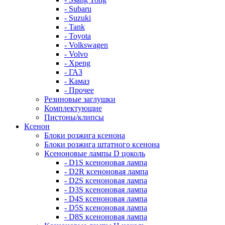
- Subaru
- Suzuki
- Tank
- Toyota
- Volkswagen
- Volvo
- Xpeng
- ГАЗ
- Камаз
- Прочее
Резиновые заглушки
Комплектующие
Пистоны/клипсы
Ксенон
Блоки розжига ксенона
Блоки розжига штатного ксенона
Ксеноновые лампы D цоколь
- D1S ксеноновая лампа
- D2R ксеноновая лампа
- D2S ксеноновая лампа
- D3S ксеноновая лампа
- D4S ксеноновая лампа
- D5S ксеноновая лампа
- D8S ксеноновая лампа