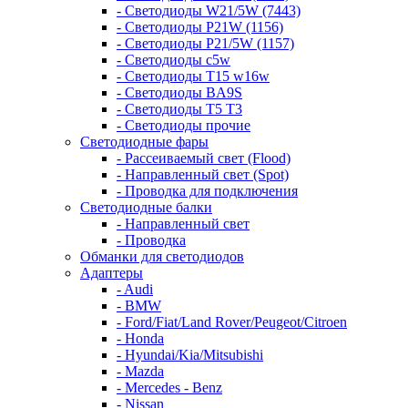
- Светодиоды W21/5W (7443)
- Светодиоды P21W (1156)
- Светодиоды P21/5W (1157)
- Светодиоды c5w
- Светодиоды T15 w16w
- Светодиоды BA9S
- Светодиоды T5 T3
- Светодиоды прочие
Светодиодные фары
- Рассеиваемый свет (Flood)
- Направленный свет (Spot)
- Проводка для подключения
Светодиодные балки
- Направленный свет
- Проводка
Обманки для светодиодов
Адаптеры
- Audi
- BMW
- Ford/Fiat/Land Rover/Peugeot/Citroen
- Honda
- Hyundai/Kia/Mitsubishi
- Mazda
- Mercedes - Benz
- Nissan