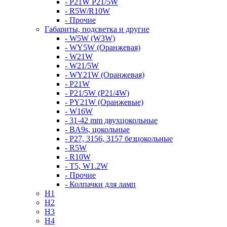
- P21W P21/5W
- R5W/R10W
- Прочие
Габариты, подсветка и другие
- W5W (W3W)
- WY5W (Оранжевая)
- W21W
- W21/5W
- WY21W (Оранжевая)
- P21W
- P21/5W (P21/4W)
- PY21W (Оранжевые)
- W16W
- 31-42 mm двухцокольные
- BA9s, цокольные
- P27, 3156, 3157 безцокольные
- R5W
- R10W
- T5, W1.2W
- Прочие
- Колпачки для ламп
H1
H2
H3
H4