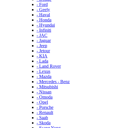
- Ford
- Geely
- Haval
- Honda
- Hyundai
- Infiniti
- JAC
- Jaguar
- Jeep
- Jetour
- KIA
- Lada
- Land Rover
- Lexus
- Mazda
- Mercedes - Benz
- Mitsubishi
- Nissan
- Omoda
- Opel
- Porsche
- Renault
- Saab
- Skoda
- Ssang Yong