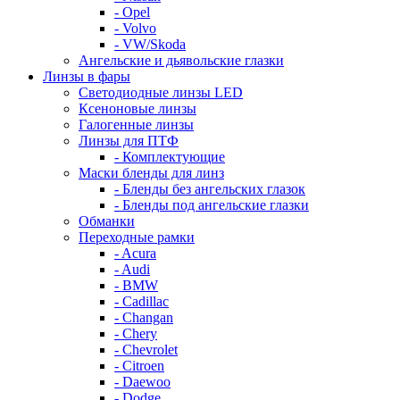
- Opel
- Volvo
- VW/Skoda
Ангельские и дьявольские глазки
Линзы в фары
Светодиодные линзы LED
Ксеноновые линзы
Галогенные линзы
Линзы для ПТФ
- Комплектующие
Маски бленды для линз
- Бленды без ангельских глазок
- Бленды под ангельские глазки
Обманки
Переходные рамки
- Acura
- Audi
- BMW
- Cadillac
- Changan
- Chery
- Chevrolet
- Citroen
- Daewoo
- Dodge