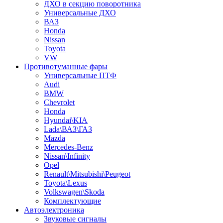
ДХО в секцию поворотника
Универсальные ДХО
ВАЗ
Honda
Nissan
Toyota
VW
Противотуманные фары
Универсальные ПТФ
Audi
BMW
Chevrolet
Honda
Hyundai\KIA
Lada\ВАЗ\ГАЗ
Mazda
Mercedes-Benz
Nissan\Infinity
Opel
Renault\Mitsubishi\Peugeot
Toyota\Lexus
Volkswagen\Skoda
Комплектующие
Автоэлектроника
Звуковые сигналы