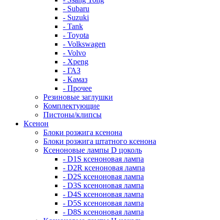
- Subaru
- Suzuki
- Tank
- Toyota
- Volkswagen
- Volvo
- Xpeng
- ГАЗ
- Камаз
- Прочее
Резиновые заглушки
Комплектующие
Пистоны/клипсы
Ксенон
Блоки розжига ксенона
Блоки розжига штатного ксенона
Ксеноновые лампы D цоколь
- D1S ксеноновая лампа
- D2R ксеноновая лампа
- D2S ксеноновая лампа
- D3S ксеноновая лампа
- D4S ксеноновая лампа
- D5S ксеноновая лампа
- D8S ксеноновая лампа