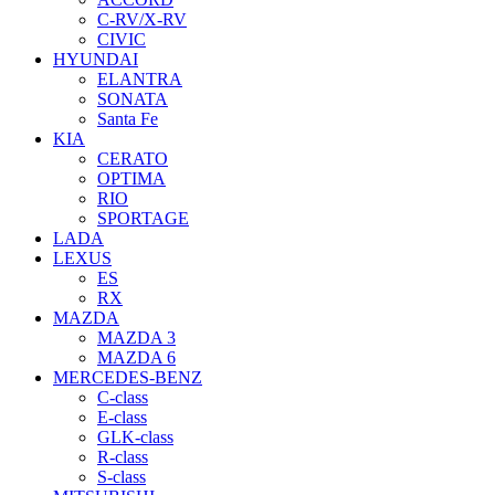
C-RV/X-RV
CIVIC
HYUNDAI
ELANTRA
SONATA
Santa Fe
KIA
CERATO
OPTIMA
RIO
SPORTAGE
LADA
LEXUS
ES
RX
MAZDA
MAZDA 3
MAZDA 6
MERCEDES-BENZ
C-class
E-class
GLK-class
R-class
S-class