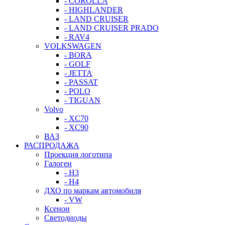
- COROLLA
- HIGHLANDER
- LAND CRUISER
- LAND CRUISER PRADO
- RAV4
VOLKSWAGEN
- BORA
- GOLF
- JETTA
- PASSAT
- POLO
- TIGUAN
Volvo
- XC70
- XC90
ВАЗ
РАСПРОДАЖА
Проекция логотипа
Галоген
- H3
- H4
ДХО по маркам автомобиля
- VW
Ксенон
Светодиоды