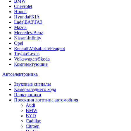
BMW
Chevrolet
Honda
Hyundai\KIA
Lada\ВАЗ\ГАЗ
Mazda
Mercedes-Benz
Nissan\Infinity
Opel
Renault\Mitsubishi\Peugeot
Toyota\Lexus
Volkswagen\Skoda
Комплектующие
Автоэлектроника
Звуковые сигналы
Камеры заднего хода
Парктроники
Проекция логотипа автомобиля
Audi
BMW
BYD
Cadillac
Citroen