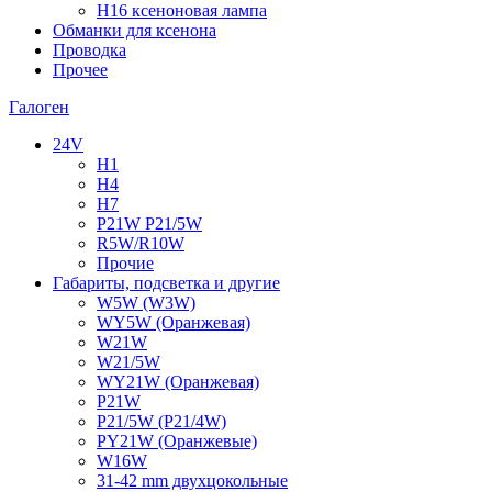
H16 ксеноновая лампа
Обманки для ксенона
Проводка
Прочее
Галоген
24V
H1
H4
H7
P21W P21/5W
R5W/R10W
Прочие
Габариты, подсветка и другие
W5W (W3W)
WY5W (Оранжевая)
W21W
W21/5W
WY21W (Оранжевая)
P21W
P21/5W (P21/4W)
PY21W (Оранжевые)
W16W
31-42 mm двухцокольные