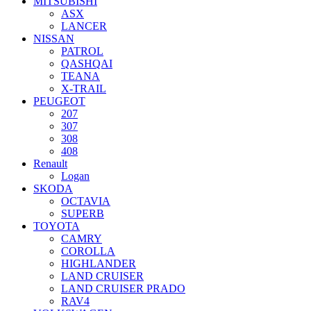
MITSUBISHI
ASX
LANCER
NISSAN
PATROL
QASHQAI
TEANA
X-TRAIL
PEUGEOT
207
307
308
408
Renault
Logan
SKODA
OCTAVIA
SUPERB
TOYOTA
CAMRY
COROLLA
HIGHLANDER
LAND CRUISER
LAND CRUISER PRADO
RAV4