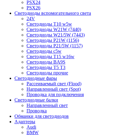
PSX24
PSX26
Светодиоды вспомогательного света
24V
Светодиоды T10 w5w
Светодиоды W21W (7440)
Светодиоды W21/5W (7443)
Светодиоды P21W (1156)
Светодиоды P21/5W (1157)
Светодиоды c5w
Светодиоды T15 w16w
Светодиоды BA9S
Светодиоды T5 T3
Светодиоды прочие
Светодиодные фары
Рассеиваемый свет (Flood)
Направленный свет (Spot)
Проводка для подключения
Светодиодные балки
Направленный свет
Проводка
Обманки для светодиодов
Адаптеры
Audi
BMW