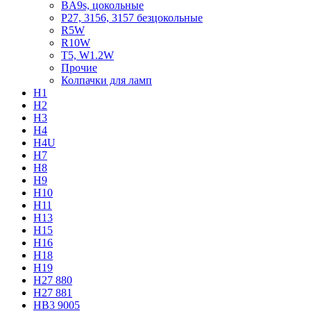
BA9s, цокольные
P27, 3156, 3157 безцокольные
R5W
R10W
T5, W1.2W
Прочие
Колпачки для ламп
H1
H2
H3
H4
H4U
H7
H8
H9
H10
H11
H13
H15
H16
H18
H19
H27 880
H27 881
HB3 9005