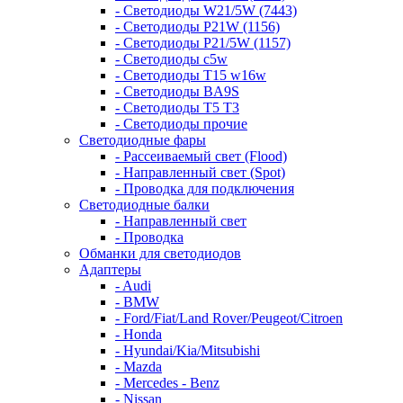
- Светодиоды W21/5W (7443)
- Светодиоды P21W (1156)
- Светодиоды P21/5W (1157)
- Светодиоды c5w
- Светодиоды T15 w16w
- Светодиоды BA9S
- Светодиоды T5 T3
- Светодиоды прочие
Светодиодные фары
- Рассеиваемый свет (Flood)
- Направленный свет (Spot)
- Проводка для подключения
Светодиодные балки
- Направленный свет
- Проводка
Обманки для светодиодов
Адаптеры
- Audi
- BMW
- Ford/Fiat/Land Rover/Peugeot/Citroen
- Honda
- Hyundai/Kia/Mitsubishi
- Mazda
- Mercedes - Benz
- Nissan