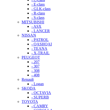
- E-class
- GLK-class
- R-class
- S-class
MITSUBISHI
- ASX
- LANCER
NISSAN
- PATROL
- QASHQAI
- TEANA
- X-TRAIL
PEUGEOT
- 207
- 307
- 308
- 408
Renault
- Logan
SKODA
- OCTAVIA
- SUPERB
TOYOTA
- CAMRY