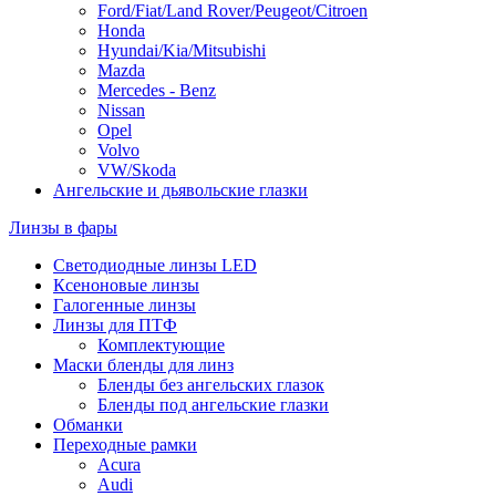
Ford/Fiat/Land Rover/Peugeot/Citroen
Honda
Hyundai/Kia/Mitsubishi
Mazda
Mercedes - Benz
Nissan
Opel
Volvo
VW/Skoda
Ангельские и дьявольские глазки
Линзы в фары
Светодиодные линзы LED
Ксеноновые линзы
Галогенные линзы
Линзы для ПТФ
Комплектующие
Маски бленды для линз
Бленды без ангельских глазок
Бленды под ангельские глазки
Обманки
Переходные рамки
Acura
Audi