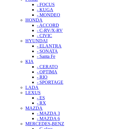
- FOCUS
- KUGA
- MONDEO
HONDA
- ACCORD
- C-RV/X-RV
- CIVIC
HYUNDAI
- ELANTRA
- SONATA
- Santa Fe
KIA
- CERATO
- OPTIMA
- RIO
- SPORTAGE
LADA
LEXUS
- ES
- RX
MAZDA
- MAZDA 3
- MAZDA 6
MERCEDES-BENZ
- C-class