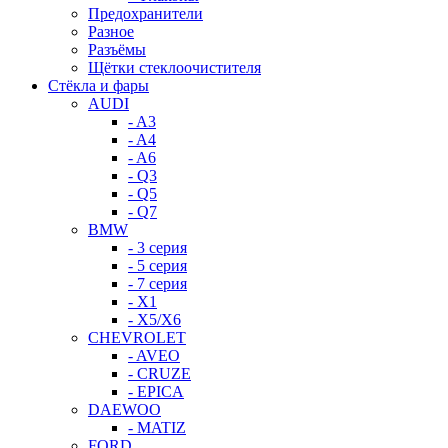
Предохранители
Разное
Разъёмы
Щётки стеклоочистителя
Стёкла и фары
AUDI
- A3
- A4
- A6
- Q3
- Q5
- Q7
BMW
- 3 серия
- 5 серия
- 7 серия
- X1
- X5/X6
CHEVROLET
- AVEO
- CRUZE
- EPICA
DAEWOO
- MATIZ
FORD