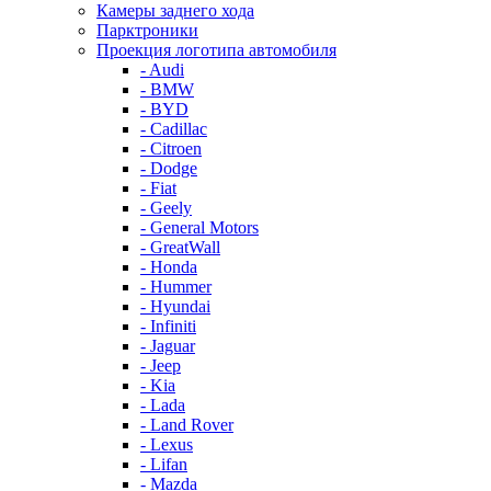
Камеры заднего хода
Парктроники
Проекция логотипа автомобиля
- Audi
- BMW
- BYD
- Cadillac
- Citroen
- Dodge
- Fiat
- Geely
- General Motors
- GreatWall
- Honda
- Hummer
- Hyundai
- Infiniti
- Jaguar
- Jeep
- Kia
- Lada
- Land Rover
- Lexus
- Lifan
- Mazda