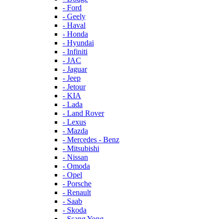
- Ford
- Geely
- Haval
- Honda
- Hyundai
- Infiniti
- JAC
- Jaguar
- Jeep
- Jetour
- KIA
- Lada
- Land Rover
- Lexus
- Mazda
- Mercedes - Benz
- Mitsubishi
- Nissan
- Omoda
- Opel
- Porsche
- Renault
- Saab
- Skoda
- Ssang Yong