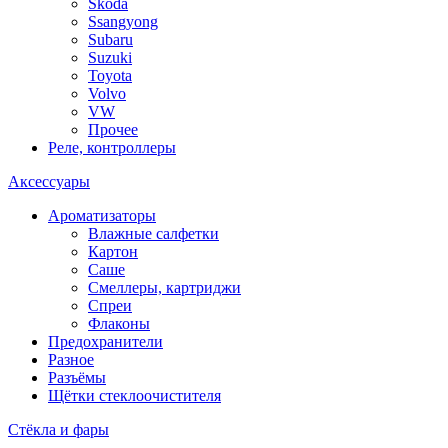
Skoda
Ssangyong
Subaru
Suzuki
Toyota
Volvo
VW
Прочее
Реле, контроллеры
Аксессуары
Ароматизаторы
Влажные салфетки
Картон
Саше
Смеллеры, картриджи
Спреи
Флаконы
Предохранители
Разное
Разъёмы
Щётки стеклоочистителя
Стёкла и фары