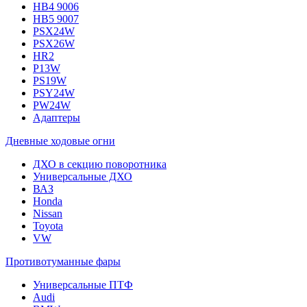
HB4 9006
HB5 9007
PSX24W
PSX26W
HR2
P13W
PS19W
PSY24W
PW24W
Адаптеры
Дневные ходовые огни
ДХО в секцию поворотника
Универсальные ДХО
ВАЗ
Honda
Nissan
Toyota
VW
Противотуманные фары
Универсальные ПТФ
Audi