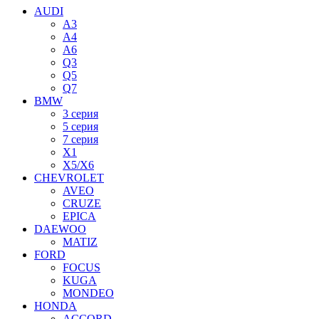
AUDI
A3
A4
A6
Q3
Q5
Q7
BMW
3 серия
5 серия
7 серия
X1
X5/X6
CHEVROLET
AVEO
CRUZE
EPICA
DAEWOO
MATIZ
FORD
FOCUS
KUGA
MONDEO
HONDA
ACCORD