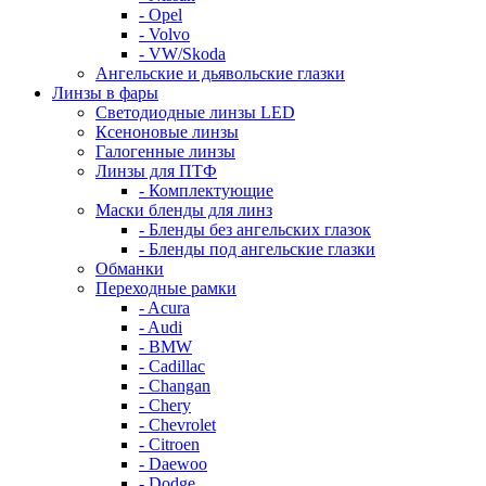
- Opel
- Volvo
- VW/Skoda
Ангельские и дьявольские глазки
Линзы в фары
Светодиодные линзы LED
Ксеноновые линзы
Галогенные линзы
Линзы для ПТФ
- Комплектующие
Маски бленды для линз
- Бленды без ангельских глазок
- Бленды под ангельские глазки
Обманки
Переходные рамки
- Acura
- Audi
- BMW
- Cadillac
- Changan
- Chery
- Chevrolet
- Citroen
- Daewoo
- Dodge