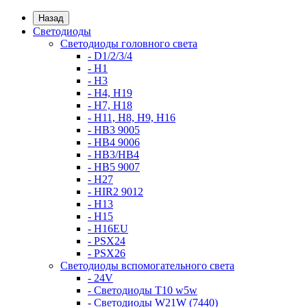
Назад
Светодиоды
Светодиоды головного света
- D1/2/3/4
- H1
- H3
- H4, H19
- H7, H18
- H11, H8, H9, H16
- HB3 9005
- HB4 9006
- HB3/HB4
- HB5 9007
- H27
- HIR2 9012
- H13
- H15
- H16EU
- PSX24
- PSX26
Светодиоды вспомогательного света
- 24V
- Светодиоды T10 w5w
- Светодиоды W21W (7440)