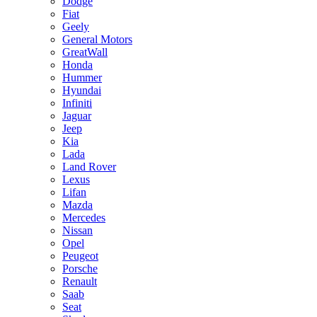
Dodge
Fiat
Geely
General Motors
GreatWall
Honda
Hummer
Hyundai
Infiniti
Jaguar
Jeep
Kia
Lada
Land Rover
Lexus
Lifan
Mazda
Mercedes
Nissan
Opel
Peugeot
Porsche
Renault
Saab
Seat