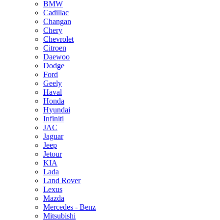
BMW
Cadillac
Changan
Chery
Chevrolet
Citroen
Daewoo
Dodge
Ford
Geely
Haval
Honda
Hyundai
Infiniti
JAC
Jaguar
Jeep
Jetour
KIA
Lada
Land Rover
Lexus
Mazda
Mercedes - Benz
Mitsubishi