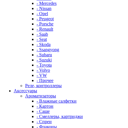
- Mercedes
- Nissan
- Opel
- Peugeot
- Porsche
- Renault
- Saab
- Seat
- Skoda
- Ssangyong
- Subaru
- Suzuki
- Toyota
- Volvo
- VW
- Прочее
Реле, контроллеры
Аксессуары
Ароматизаторы
- Влажные салфетки
- Картон
- Саше
- Смеллеры, картриджи
- Спреи
- Флаконы