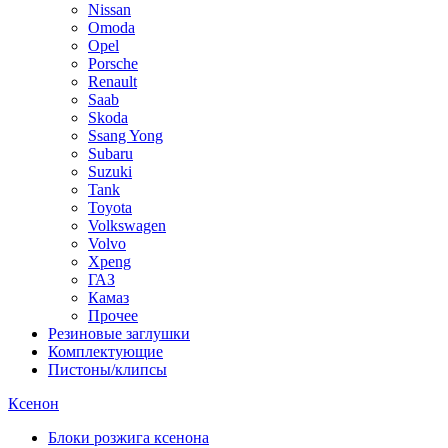
Nissan
Omoda
Opel
Porsche
Renault
Saab
Skoda
Ssang Yong
Subaru
Suzuki
Tank
Toyota
Volkswagen
Volvo
Xpeng
ГАЗ
Камаз
Прочее
Резиновые заглушки
Комплектующие
Пистоны/клипсы
Ксенон
Блоки розжига ксенона