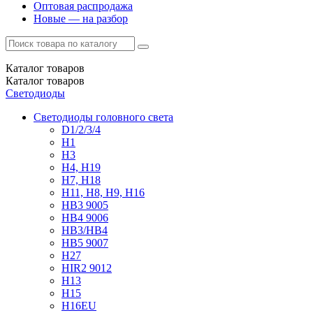
Оптовая распродажа
Новые — на разбор
Каталог
товаров
Каталог
товаров
Светодиоды
Светодиоды головного света
D1/2/3/4
H1
H3
H4, H19
H7, H18
H11, H8, H9, H16
HB3 9005
HB4 9006
HB3/HB4
HB5 9007
H27
HIR2 9012
H13
H15
H16EU