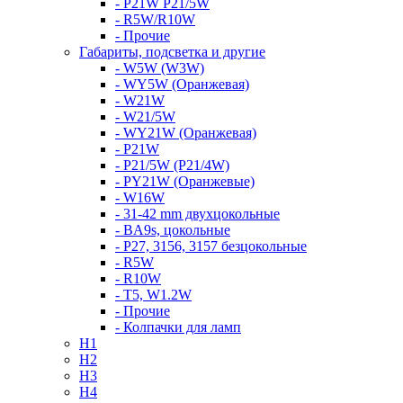
- P21W P21/5W
- R5W/R10W
- Прочие
Габариты, подсветка и другие
- W5W (W3W)
- WY5W (Оранжевая)
- W21W
- W21/5W
- WY21W (Оранжевая)
- P21W
- P21/5W (P21/4W)
- PY21W (Оранжевые)
- W16W
- 31-42 mm двухцокольные
- BA9s, цокольные
- P27, 3156, 3157 безцокольные
- R5W
- R10W
- T5, W1.2W
- Прочие
- Колпачки для ламп
H1
H2
H3
H4