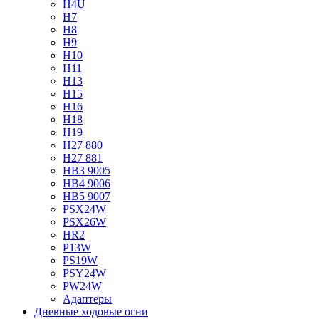
H4U
H7
H8
H9
H10
H11
H13
H15
H16
H18
H19
H27 880
H27 881
HB3 9005
HB4 9006
HB5 9007
PSX24W
PSX26W
HR2
P13W
PS19W
PSY24W
PW24W
Адаптеры
Дневные ходовые огни