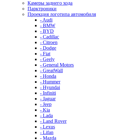
Камеры заднего хода
Парктроники
Проекция логотипа автомобиля
- Audi
- BMW
- BYD
- Cadillac
- Citroen
- Dodge
- Fiat
- Geely
- General Motors
- GreatWall
- Honda
- Hummer
- Hyundai
- Infiniti
- Jaguar
- Jeep
- Kia
- Lada
- Land Rover
- Lexus
- Lifan
- Mazda