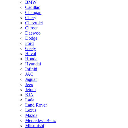
BMW
Cadillac
Changan
Chery
Chevrolet
Citroen
Daewoo
Dodge
Ford
Geely
Haval
Honda
Hyundai
Infiniti
JAC
Jaguar
Jeep
Jetour
KIA
Lada
Land Rover
Lexus
Mazda
Mercedes - Benz
Mitsubishi