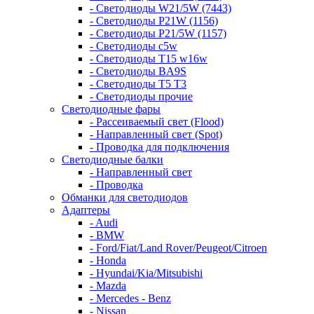
- Светодиоды W21/5W (7443)
- Светодиоды P21W (1156)
- Светодиоды P21/5W (1157)
- Светодиоды c5w
- Светодиоды T15 w16w
- Светодиоды BA9S
- Светодиоды T5 T3
- Светодиоды прочие
Светодиодные фары
- Рассеиваемый свет (Flood)
- Направленный свет (Spot)
- Проводка для подключения
Светодиодные балки
- Направленный свет
- Проводка
Обманки для светодиодов
Адаптеры
- Audi
- BMW
- Ford/Fiat/Land Rover/Peugeot/Citroen
- Honda
- Hyundai/Kia/Mitsubishi
- Mazda
- Mercedes - Benz
- Nissan