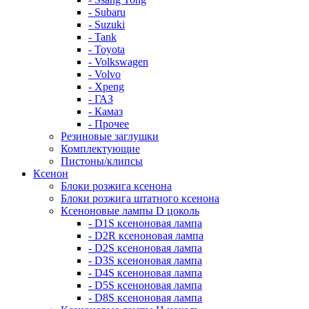
- Subaru
- Suzuki
- Tank
- Toyota
- Volkswagen
- Volvo
- Xpeng
- ГАЗ
- Камаз
- Прочее
Резиновые заглушки
Комплектующие
Пистоны/клипсы
Ксенон
Блоки розжига ксенона
Блоки розжига штатного ксенона
Ксеноновые лампы D цоколь
- D1S ксеноновая лампа
- D2R ксеноновая лампа
- D2S ксеноновая лампа
- D3S ксеноновая лампа
- D4S ксеноновая лампа
- D5S ксеноновая лампа
- D8S ксеноновая лампа