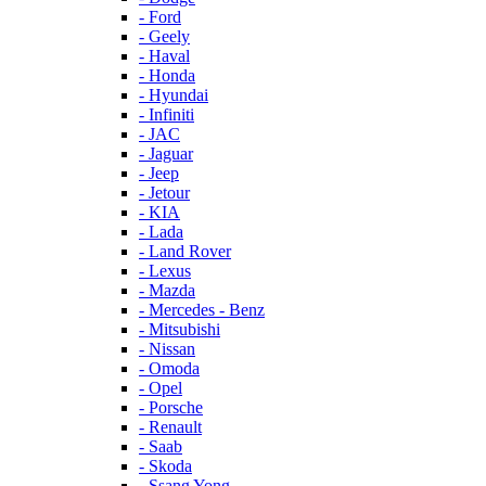
- Ford
- Geely
- Haval
- Honda
- Hyundai
- Infiniti
- JAC
- Jaguar
- Jeep
- Jetour
- KIA
- Lada
- Land Rover
- Lexus
- Mazda
- Mercedes - Benz
- Mitsubishi
- Nissan
- Omoda
- Opel
- Porsche
- Renault
- Saab
- Skoda
- Ssang Yong