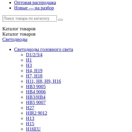
Оптовая распродажа
Новые — на разбор
Каталог
товаров
Каталог
товаров
Светодиоды
Светодиоды головного света
D1/2/3/4
H1
H3
H4, H19
H7, H18
H11, H8, H9, H16
HB3 9005
HB4 9006
HB3/HB4
HB5 9007
H27
HIR2 9012
H13
H15
H16EU