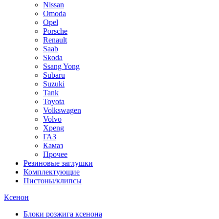
Nissan
Omoda
Opel
Porsche
Renault
Saab
Skoda
Ssang Yong
Subaru
Suzuki
Tank
Toyota
Volkswagen
Volvo
Xpeng
ГАЗ
Камаз
Прочее
Резиновые заглушки
Комплектующие
Пистоны/клипсы
Ксенон
Блоки розжига ксенона