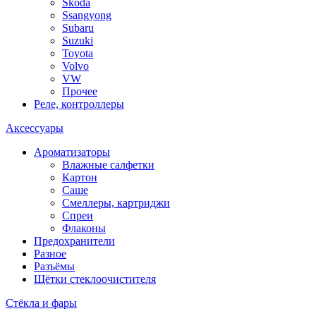
Skoda
Ssangyong
Subaru
Suzuki
Toyota
Volvo
VW
Прочее
Реле, контроллеры
Аксессуары
Ароматизаторы
Влажные салфетки
Картон
Саше
Смеллеры, картриджи
Спреи
Флаконы
Предохранители
Разное
Разъёмы
Щётки стеклоочистителя
Стёкла и фары