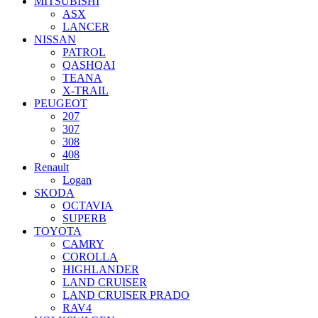
MITSUBISHI
ASX
LANCER
NISSAN
PATROL
QASHQAI
TEANA
X-TRAIL
PEUGEOT
207
307
308
408
Renault
Logan
SKODA
OCTAVIA
SUPERB
TOYOTA
CAMRY
COROLLA
HIGHLANDER
LAND CRUISER
LAND CRUISER PRADO
RAV4