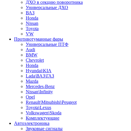
ДХО в секцию поворотника
Универсальные ДХО
ВАЗ
Honda
Nissan
Toyota
VW
Противотуманные фары
Универсальные ПТФ
Audi
BMW
Chevrolet
Honda
Hyundai\KIA
Lada\ВАЗ\ГАЗ
Mazda
Mercedes-Benz
Nissan\Infinity
Opel
Renault\Mitsubishi\Peugeot
Toyota\Lexus
Volkswagen\Skoda
Комплектующие
Автоэлектроника
Звуковые сигналы