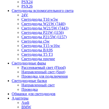
PSX24
PSX26
Светодиоды вспомогательного света
24V
Светодиоды T10 w5w
Светодиоды W21W (7440)
Светодиоды W21/5W (7443)
Светодиоды P21W (1156)
Светодиоды P21/5W (1157)
Светодиоды c5w
Светодиоды T15 w16w
Светодиоды BA9S
Светодиоды T5 T3
Светодиоды прочие
Светодиодные фары
Рассеиваемый свет (Flood)
Направленный свет (Spot)
Проводка для подключения
Светодиодные балки
Направленный свет
Проводка
Обманки для светодиодов
Адаптеры
Audi
BMW