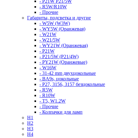
- P21W P21/5W
- R5W/R10W
- Прочие
Габариты, подсветка и другие
- W5W (W3W)
- WY5W (Оранжевая)
- W21W
- W21/5W
- WY21W (Оранжевая)
- P21W
- P21/5W (P21/4W)
- PY21W (Оранжевые)
- W16W
- 31-42 mm двухцокольные
- BA9s, цокольные
- P27, 3156, 3157 безцокольные
- R5W
- R10W
- T5, W1.2W
- Прочие
- Колпачки для ламп
H1
H2
H3
H4