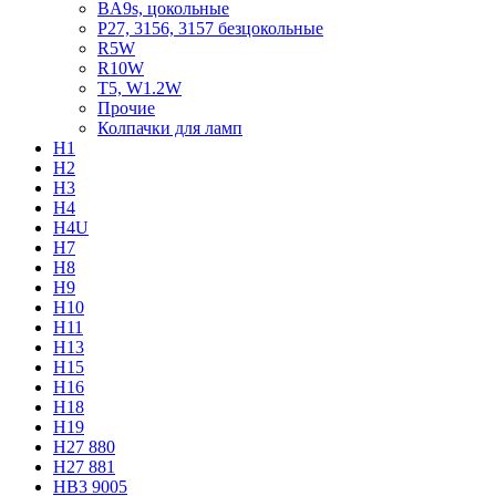
BA9s, цокольные
P27, 3156, 3157 безцокольные
R5W
R10W
T5, W1.2W
Прочие
Колпачки для ламп
H1
H2
H3
H4
H4U
H7
H8
H9
H10
H11
H13
H15
H16
H18
H19
H27 880
H27 881
HB3 9005