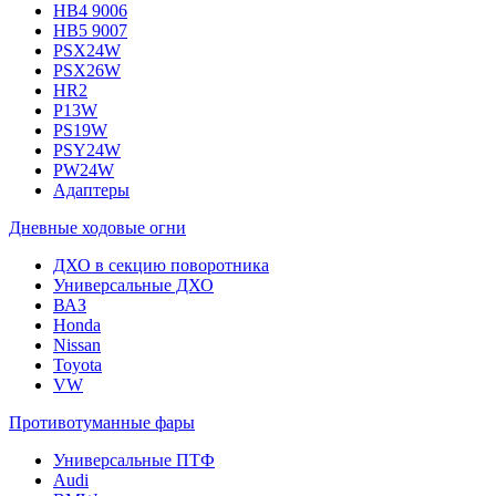
HB4 9006
HB5 9007
PSX24W
PSX26W
HR2
P13W
PS19W
PSY24W
PW24W
Адаптеры
Дневные ходовые огни
ДХО в секцию поворотника
Универсальные ДХО
ВАЗ
Honda
Nissan
Toyota
VW
Противотуманные фары
Универсальные ПТФ
Audi