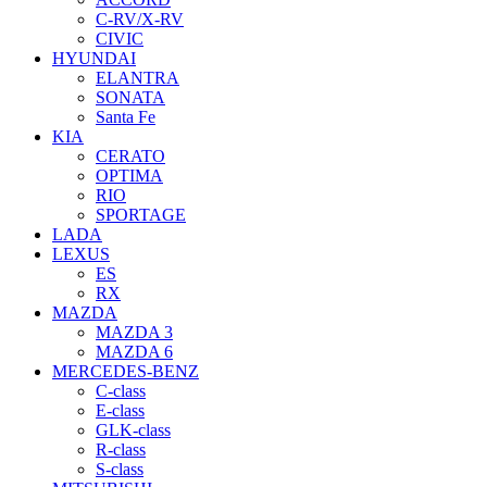
C-RV/X-RV
CIVIC
HYUNDAI
ELANTRA
SONATA
Santa Fe
KIA
CERATO
OPTIMA
RIO
SPORTAGE
LADA
LEXUS
ES
RX
MAZDA
MAZDA 3
MAZDA 6
MERCEDES-BENZ
C-class
E-class
GLK-class
R-class
S-class