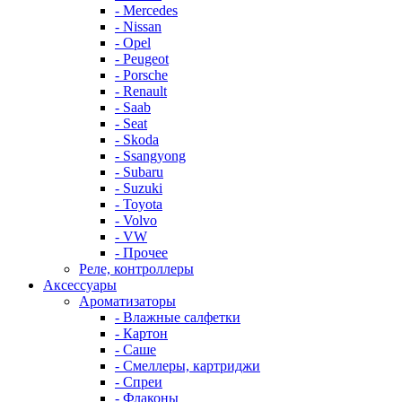
- Mercedes
- Nissan
- Opel
- Peugeot
- Porsche
- Renault
- Saab
- Seat
- Skoda
- Ssangyong
- Subaru
- Suzuki
- Toyota
- Volvo
- VW
- Прочее
Реле, контроллеры
Аксессуары
Ароматизаторы
- Влажные салфетки
- Картон
- Саше
- Смеллеры, картриджи
- Спреи
- Флаконы