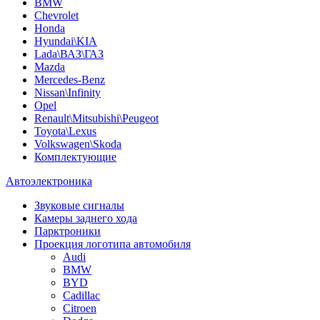
BMW
Chevrolet
Honda
Hyundai\KIA
Lada\ВАЗ\ГАЗ
Mazda
Mercedes-Benz
Nissan\Infinity
Opel
Renault\Mitsubishi\Peugeot
Toyota\Lexus
Volkswagen\Skoda
Комплектующие
Автоэлектроника
Звуковые сигналы
Камеры заднего хода
Парктроники
Проекция логотипа автомобиля
Audi
BMW
BYD
Cadillac
Citroen