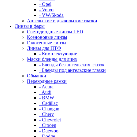
- Opel
- Volvo
- VW/Skoda
Ангельские и дьявольские глазки
Линзы в фары
Светодиодные линзы LED
Ксеноновые линзы
Галогенные линзы
Линзы для ПТФ
- Комплектующие
Маски бленды для линз
- Бленды без ангельских глазок
- Бленды под ангельские глазки
Обманки
Переходные рамки
- Acura
- Audi
- BMW
- Cadillac
- Changan
- Chery
- Chevrolet
- Citroen
- Daewoo
- Dodge