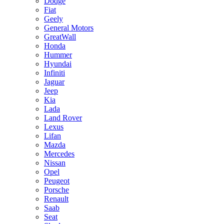
Dodge
Fiat
Geely
General Motors
GreatWall
Honda
Hummer
Hyundai
Infiniti
Jaguar
Jeep
Kia
Lada
Land Rover
Lexus
Lifan
Mazda
Mercedes
Nissan
Opel
Peugeot
Porsche
Renault
Saab
Seat