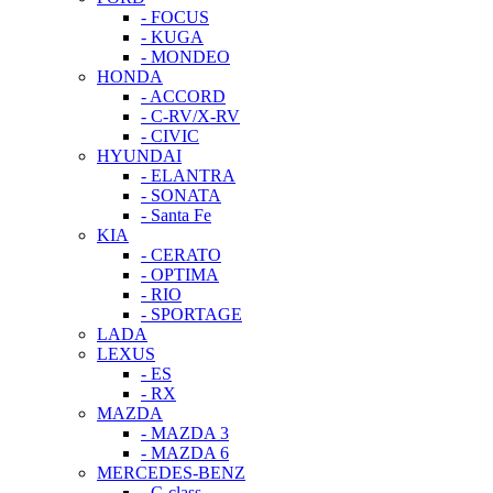
- FOCUS
- KUGA
- MONDEO
HONDA
- ACCORD
- C-RV/X-RV
- CIVIC
HYUNDAI
- ELANTRA
- SONATA
- Santa Fe
KIA
- CERATO
- OPTIMA
- RIO
- SPORTAGE
LADA
LEXUS
- ES
- RX
MAZDA
- MAZDA 3
- MAZDA 6
MERCEDES-BENZ
- C-class