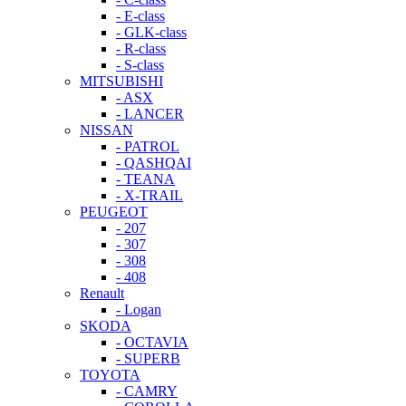
- E-class
- GLK-class
- R-class
- S-class
MITSUBISHI
- ASX
- LANCER
NISSAN
- PATROL
- QASHQAI
- TEANA
- X-TRAIL
PEUGEOT
- 207
- 307
- 308
- 408
Renault
- Logan
SKODA
- OCTAVIA
- SUPERB
TOYOTA
- CAMRY