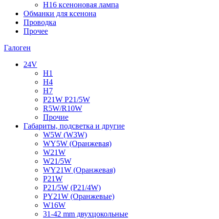
H16 ксеноновая лампа
Обманки для ксенона
Проводка
Прочее
Галоген
24V
H1
H4
H7
P21W P21/5W
R5W/R10W
Прочие
Габариты, подсветка и другие
W5W (W3W)
WY5W (Оранжевая)
W21W
W21/5W
WY21W (Оранжевая)
P21W
P21/5W (P21/4W)
PY21W (Оранжевые)
W16W
31-42 mm двухцокольные