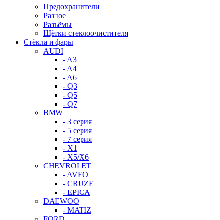
Предохранители
Разное
Разъёмы
Щётки стеклоочистителя
Стёкла и фары
AUDI
- A3
- A4
- A6
- Q3
- Q5
- Q7
BMW
- 3 серия
- 5 серия
- 7 серия
- X1
- X5/X6
CHEVROLET
- AVEO
- CRUZE
- EPICA
DAEWOO
- MATIZ
FORD