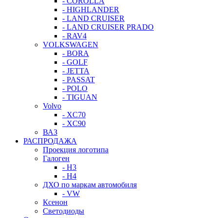
- COROLLA
- HIGHLANDER
- LAND CRUISER
- LAND CRUISER PRADO
- RAV4
VOLKSWAGEN
- BORA
- GOLF
- JETTA
- PASSAT
- POLO
- TIGUAN
Volvo
- XC70
- XC90
ВАЗ
РАСПРОДАЖА
Проекция логотипа
Галоген
- H3
- H4
ДХО по маркам автомобиля
- VW
Ксенон
Светодиоды