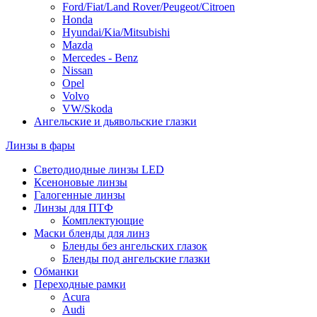
Ford/Fiat/Land Rover/Peugeot/Citroen
Honda
Hyundai/Kia/Mitsubishi
Mazda
Mercedes - Benz
Nissan
Opel
Volvo
VW/Skoda
Ангельские и дьявольские глазки
Линзы в фары
Светодиодные линзы LED
Ксеноновые линзы
Галогенные линзы
Линзы для ПТФ
Комплектующие
Маски бленды для линз
Бленды без ангельских глазок
Бленды под ангельские глазки
Обманки
Переходные рамки
Acura
Audi