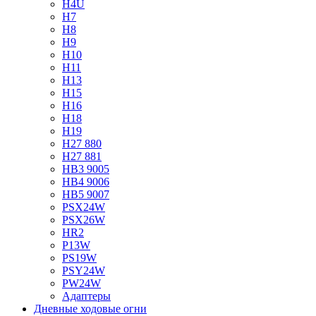
H4U
H7
H8
H9
H10
H11
H13
H15
H16
H18
H19
H27 880
H27 881
HB3 9005
HB4 9006
HB5 9007
PSX24W
PSX26W
HR2
P13W
PS19W
PSY24W
PW24W
Адаптеры
Дневные ходовые огни