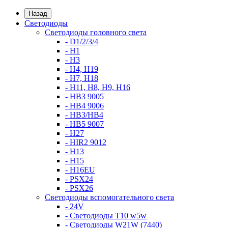
Назад
Светодиоды
Светодиоды головного света
- D1/2/3/4
- H1
- H3
- H4, H19
- H7, H18
- H11, H8, H9, H16
- HB3 9005
- HB4 9006
- HB3/HB4
- HB5 9007
- H27
- HIR2 9012
- H13
- H15
- H16EU
- PSX24
- PSX26
Светодиоды вспомогательного света
- 24V
- Светодиоды T10 w5w
- Светодиоды W21W (7440)