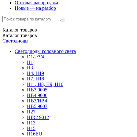
Оптовая распродажа
Новые — на разбор
Каталог
товаров
Каталог
товаров
Светодиоды
Светодиоды головного света
D1/2/3/4
H1
H3
H4, H19
H7, H18
H11, H8, H9, H16
HB3 9005
HB4 9006
HB3/HB4
HB5 9007
H27
HIR2 9012
H13
H15
H16EU