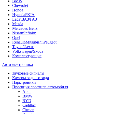
BMW
Chevrolet
Honda
Hyundai\KIA
Lada\ВАЗ\ГАЗ
Mazda
Mercedes-Benz
Nissan\Infinity
Opel
Renault\Mitsubishi\Peugeot
Toyota\Lexus
Volkswagen\Skoda
Комплектующие
Автоэлектроника
Звуковые сигналы
Камеры заднего хода
Парктроники
Проекция логотипа автомобиля
Audi
BMW
BYD
Cadillac
Citroen