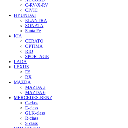
C-RV/X-RV
CIVIC
HYUNDAI
ELANTRA
SONATA
Santa Fe
KIA
CERATO
OPTIMA
RIO
SPORTAGE
LADA
LEXUS
ES
RX
MAZDA
MAZDA 3
MAZDA 6
MERCEDES-BENZ
C-class
E-class
GLK-class
R-class
S-class