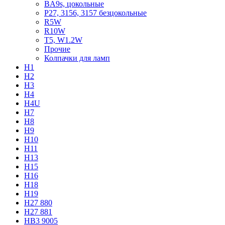
BA9s, цокольные
P27, 3156, 3157 безцокольные
R5W
R10W
T5, W1.2W
Прочие
Колпачки для ламп
H1
H2
H3
H4
H4U
H7
H8
H9
H10
H11
H13
H15
H16
H18
H19
H27 880
H27 881
HB3 9005