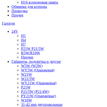
H16 ксеноновая лампа
Обманки для ксенона
Проводка
Прочее
Галоген
24V
H1
H4
H7
P21W P21/5W
R5W/R10W
Прочие
Габариты, подсветка и другие
W5W (W3W)
WY5W (Оранжевая)
W21W
W21/5W
WY21W (Оранжевая)
P21W
P21/5W (P21/4W)
PY21W (Оранжевые)
W16W
31-42 mm двухцокольные