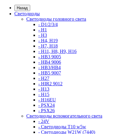
Назад
Светодиоды
Светодиоды головного света
- D1/2/3/4
- H1
- H3
- H4, H19
- H7, H18
- H11, H8, H9, H16
- HB3 9005
- HB4 9006
- HB3/HB4
- HB5 9007
- H27
- HIR2 9012
- H13
- H15
- H16EU
- PSX24
- PSX26
Светодиоды вспомогательного света
- 24V
- Светодиоды T10 w5w
- Светодиоды W21W (7440)