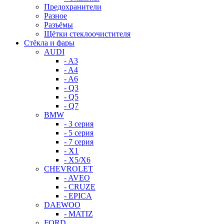
Предохранители
Разное
Разъёмы
Щётки стеклоочистителя
Стёкла и фары
AUDI
- A3
- A4
- A6
- Q3
- Q5
- Q7
BMW
- 3 серия
- 5 серия
- 7 серия
- X1
- X5/X6
CHEVROLET
- AVEO
- CRUZE
- EPICA
DAEWOO
- MATIZ
FORD