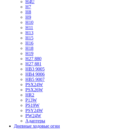
H4U
H7
H8
H9
H10
H11
H13
H15
H16
H18
H19
H27 880
H27 881
HB3 9005
HB4 9006
HB5 9007
PSX24W
PSX26W
HR2
P13W
PS19W
PSY24W
PW24W
Адаптеры
Дневные ходовые огни