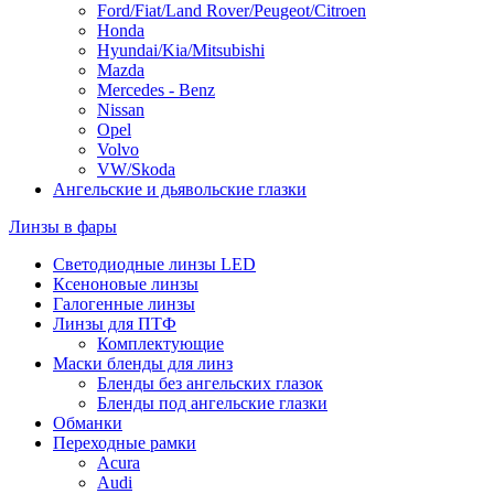
Ford/Fiat/Land Rover/Peugeot/Citroen
Honda
Hyundai/Kia/Mitsubishi
Mazda
Mercedes - Benz
Nissan
Opel
Volvo
VW/Skoda
Ангельские и дьявольские глазки
Линзы в фары
Светодиодные линзы LED
Ксеноновые линзы
Галогенные линзы
Линзы для ПТФ
Комплектующие
Маски бленды для линз
Бленды без ангельских глазок
Бленды под ангельские глазки
Обманки
Переходные рамки
Acura
Audi