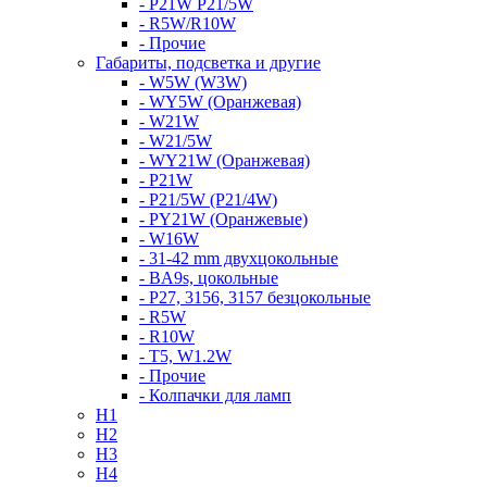
- P21W P21/5W
- R5W/R10W
- Прочие
Габариты, подсветка и другие
- W5W (W3W)
- WY5W (Оранжевая)
- W21W
- W21/5W
- WY21W (Оранжевая)
- P21W
- P21/5W (P21/4W)
- PY21W (Оранжевые)
- W16W
- 31-42 mm двухцокольные
- BA9s, цокольные
- P27, 3156, 3157 безцокольные
- R5W
- R10W
- T5, W1.2W
- Прочие
- Колпачки для ламп
H1
H2
H3
H4