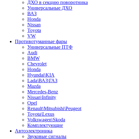
ДХО в секцию поворотника
Универсальные ДХО
ВАЗ
Honda
Nissan
Toyota
VW
Противотуманные фары
Универсальные ПТФ
Audi
BMW
Chevrolet
Honda
Hyundai\KIA
Lada\ВАЗ\ГАЗ
Mazda
Mercedes-Benz
Nissan\Infinity
Opel
Renault\Mitsubishi\Peugeot
Toyota\Lexus
Volkswagen\Skoda
Комплектующие
Автоэлектроника
Звуковые сигналы