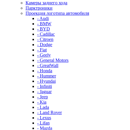
Камеры заднего хода
Парктроники
Проекция логотипа автомобиля
- Audi
- BMW
- BYD
- Cadillac
- Citroen
- Dodge
- Fiat
- Geely
- General Motors
- GreatWall
- Honda
- Hummer
- Hyundai
- Infiniti
- Jaguar
- Jeep
- Kia
- Lada
- Land Rover
- Lexus
- Lifan
- Mazda