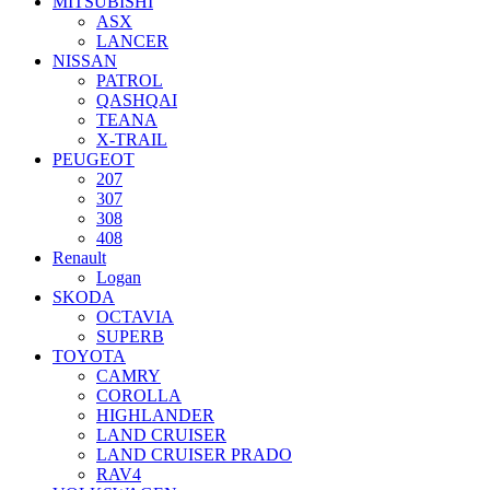
MITSUBISHI
ASX
LANCER
NISSAN
PATROL
QASHQAI
TEANA
X-TRAIL
PEUGEOT
207
307
308
408
Renault
Logan
SKODA
OCTAVIA
SUPERB
TOYOTA
CAMRY
COROLLA
HIGHLANDER
LAND CRUISER
LAND CRUISER PRADO
RAV4