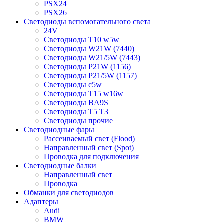
PSX24
PSX26
Светодиоды вспомогательного света
24V
Светодиоды T10 w5w
Светодиоды W21W (7440)
Светодиоды W21/5W (7443)
Светодиоды P21W (1156)
Светодиоды P21/5W (1157)
Светодиоды c5w
Светодиоды T15 w16w
Светодиоды BA9S
Светодиоды T5 T3
Светодиоды прочие
Светодиодные фары
Рассеиваемый свет (Flood)
Направленный свет (Spot)
Проводка для подключения
Светодиодные балки
Направленный свет
Проводка
Обманки для светодиодов
Адаптеры
Audi
BMW