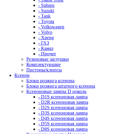
- Subaru
- Suzuki
- Tank
- Toyota
- Volkswagen
- Volvo
- Xpeng
- ГАЗ
- Камаз
- Прочее
Резиновые заглушки
Комплектующие
Пистоны/клипсы
Ксенон
Блоки розжига ксенона
Блоки розжига штатного ксенона
Ксеноновые лампы D цоколь
- D1S ксеноновая лампа
- D2R ксеноновая лампа
- D2S ксеноновая лампа
- D3S ксеноновая лампа
- D4S ксеноновая лампа
- D5S ксеноновая лампа
- D8S ксеноновая лампа