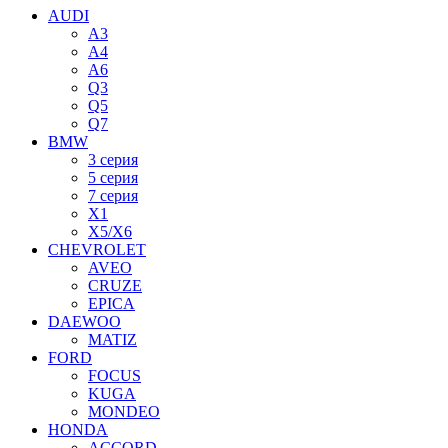
AUDI
A3
A4
A6
Q3
Q5
Q7
BMW
3 серия
5 серия
7 серия
X1
X5/X6
CHEVROLET
AVEO
CRUZE
EPICA
DAEWOO
MATIZ
FORD
FOCUS
KUGA
MONDEO
HONDA
ACCORD