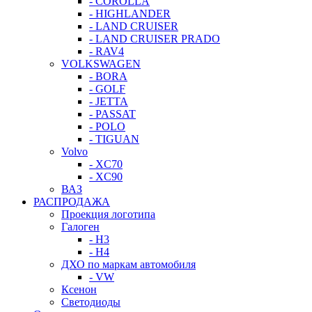
- COROLLA
- HIGHLANDER
- LAND CRUISER
- LAND CRUISER PRADO
- RAV4
VOLKSWAGEN
- BORA
- GOLF
- JETTA
- PASSAT
- POLO
- TIGUAN
Volvo
- XC70
- XC90
ВАЗ
РАСПРОДАЖА
Проекция логотипа
Галоген
- H3
- H4
ДХО по маркам автомобиля
- VW
Ксенон
Светодиоды