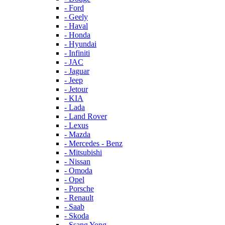
- Ford
- Geely
- Haval
- Honda
- Hyundai
- Infiniti
- JAC
- Jaguar
- Jeep
- Jetour
- KIA
- Lada
- Land Rover
- Lexus
- Mazda
- Mercedes - Benz
- Mitsubishi
- Nissan
- Omoda
- Opel
- Porsche
- Renault
- Saab
- Skoda
- Ssang Yong