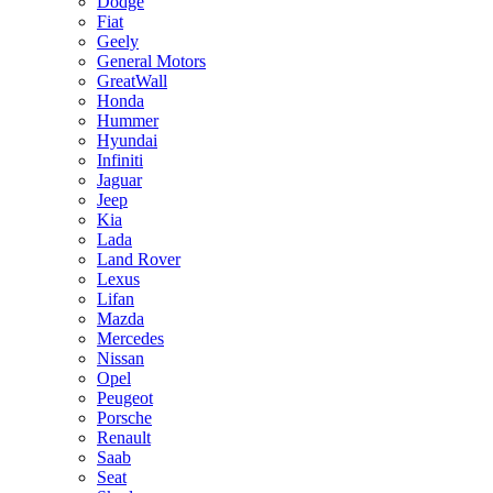
Dodge
Fiat
Geely
General Motors
GreatWall
Honda
Hummer
Hyundai
Infiniti
Jaguar
Jeep
Kia
Lada
Land Rover
Lexus
Lifan
Mazda
Mercedes
Nissan
Opel
Peugeot
Porsche
Renault
Saab
Seat