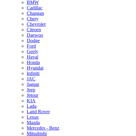
BMW
Cadillac
Changan
Chery
Chevrolet
Citroen
Daewoo
Dodge
Ford
Geely
Haval
Honda
Hyundai
Infiniti
JAC
Jaguar
Jeep
Jetour
KIA
Lada
Land Rover
Lexus
Mazda
Mercedes - Benz
Mitsubishi