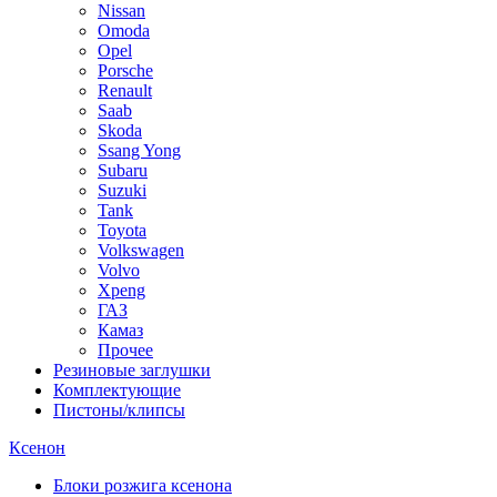
Nissan
Omoda
Opel
Porsche
Renault
Saab
Skoda
Ssang Yong
Subaru
Suzuki
Tank
Toyota
Volkswagen
Volvo
Xpeng
ГАЗ
Камаз
Прочее
Резиновые заглушки
Комплектующие
Пистоны/клипсы
Ксенон
Блоки розжига ксенона