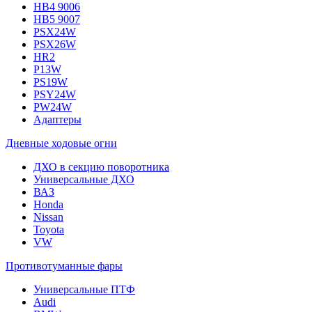
HB4 9006
HB5 9007
PSX24W
PSX26W
HR2
P13W
PS19W
PSY24W
PW24W
Адаптеры
Дневные ходовые огни
ДХО в секцию поворотника
Универсальные ДХО
ВАЗ
Honda
Nissan
Toyota
VW
Противотуманные фары
Универсальные ПТФ
Audi