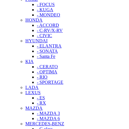
- FOCUS
- KUGA
- MONDEO
HONDA
- ACCORD
- C-RV/X-RV
- CIVIC
HYUNDAI
- ELANTRA
- SONATA
- Santa Fe
KIA
- CERATO
- OPTIMA
- RIO
- SPORTAGE
LADA
LEXUS
- ES
- RX
MAZDA
- MAZDA 3
- MAZDA 6
MERCEDES-BENZ
- C-class