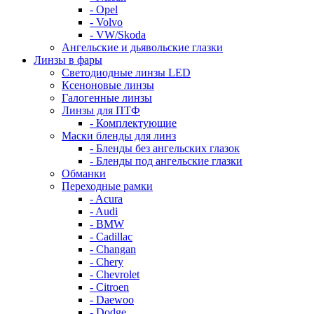
- Opel
- Volvo
- VW/Skoda
Ангельские и дьявольские глазки
Линзы в фары
Светодиодные линзы LED
Ксеноновые линзы
Галогенные линзы
Линзы для ПТФ
- Комплектующие
Маски бленды для линз
- Бленды без ангельских глазок
- Бленды под ангельские глазки
Обманки
Переходные рамки
- Acura
- Audi
- BMW
- Cadillac
- Changan
- Chery
- Chevrolet
- Citroen
- Daewoo
- Dodge