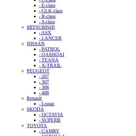
- E-class
- GLK-class
- R-class
- S-class
MITSUBISHI
- ASX
- LANCER
NISSAN
- PATROL
- QASHQAI
- TEANA
- X-TRAIL
PEUGEOT
- 207
- 307
- 308
- 408
Renault
- Logan
SKODA
- OCTAVIA
- SUPERB
TOYOTA
- CAMRY