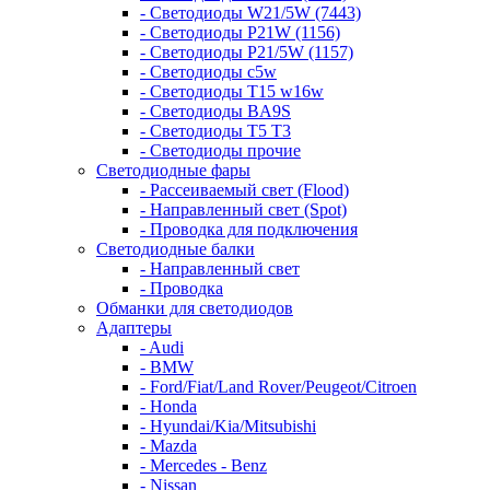
- Светодиоды W21/5W (7443)
- Светодиоды P21W (1156)
- Светодиоды P21/5W (1157)
- Светодиоды c5w
- Светодиоды T15 w16w
- Светодиоды BA9S
- Светодиоды T5 T3
- Светодиоды прочие
Светодиодные фары
- Рассеиваемый свет (Flood)
- Направленный свет (Spot)
- Проводка для подключения
Светодиодные балки
- Направленный свет
- Проводка
Обманки для светодиодов
Адаптеры
- Audi
- BMW
- Ford/Fiat/Land Rover/Peugeot/Citroen
- Honda
- Hyundai/Kia/Mitsubishi
- Mazda
- Mercedes - Benz
- Nissan