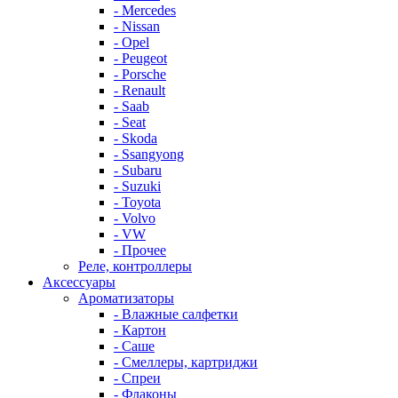
- Mercedes
- Nissan
- Opel
- Peugeot
- Porsche
- Renault
- Saab
- Seat
- Skoda
- Ssangyong
- Subaru
- Suzuki
- Toyota
- Volvo
- VW
- Прочее
Реле, контроллеры
Аксессуары
Ароматизаторы
- Влажные салфетки
- Картон
- Саше
- Смеллеры, картриджи
- Спреи
- Флаконы