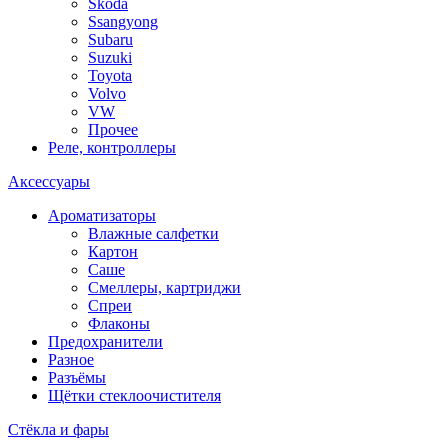
Skoda
Ssangyong
Subaru
Suzuki
Toyota
Volvo
VW
Прочее
Реле, контроллеры
Аксессуары
Ароматизаторы
Влажные салфетки
Картон
Саше
Смеллеры, картриджи
Спреи
Флаконы
Предохранители
Разное
Разъёмы
Щётки стеклоочистителя
Стёкла и фары