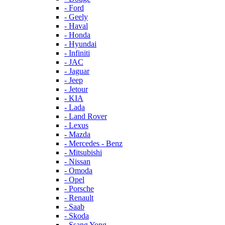
- Ford
- Geely
- Haval
- Honda
- Hyundai
- Infiniti
- JAC
- Jaguar
- Jeep
- Jetour
- KIA
- Lada
- Land Rover
- Lexus
- Mazda
- Mercedes - Benz
- Mitsubishi
- Nissan
- Omoda
- Opel
- Porsche
- Renault
- Saab
- Skoda
- Ssang Yong