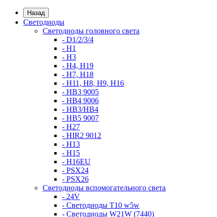
Назад
Светодиоды
Светодиоды головного света
- D1/2/3/4
- H1
- H3
- H4, H19
- H7, H18
- H11, H8, H9, H16
- HB3 9005
- HB4 9006
- HB3/HB4
- HB5 9007
- H27
- HIR2 9012
- H13
- H15
- H16EU
- PSX24
- PSX26
Светодиоды вспомогательного света
- 24V
- Светодиоды T10 w5w
- Светодиоды W21W (7440)