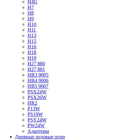
H4U
H7
H8
H9
H10
H11
H13
H15
H16
H18
H19
H27 880
H27 881
HB3 9005
HB4 9006
HB5 9007
PSX24W
PSX26W
HR2
P13W
PS19W
PSY24W
PW24W
Адаптеры
Дневные ходовые огни