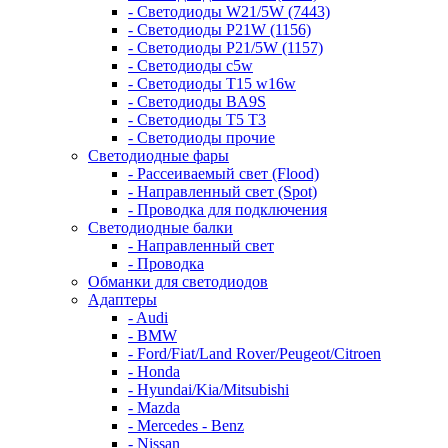
- Светодиоды W21/5W (7443)
- Светодиоды P21W (1156)
- Светодиоды P21/5W (1157)
- Светодиоды c5w
- Светодиоды T15 w16w
- Светодиоды BA9S
- Светодиоды T5 T3
- Светодиоды прочие
Светодиодные фары
- Рассеиваемый свет (Flood)
- Направленный свет (Spot)
- Проводка для подключения
Светодиодные балки
- Направленный свет
- Проводка
Обманки для светодиодов
Адаптеры
- Audi
- BMW
- Ford/Fiat/Land Rover/Peugeot/Citroen
- Honda
- Hyundai/Kia/Mitsubishi
- Mazda
- Mercedes - Benz
- Nissan