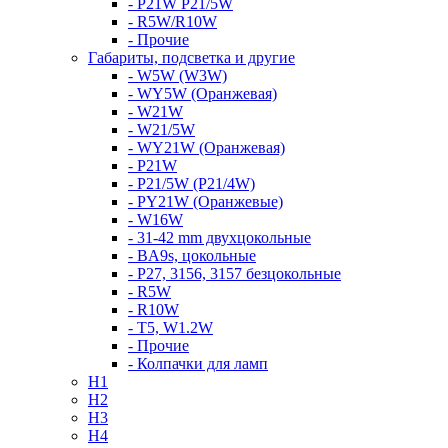
- P21W P21/5W
- R5W/R10W
- Прочие
Габариты, подсветка и другие
- W5W (W3W)
- WY5W (Оранжевая)
- W21W
- W21/5W
- WY21W (Оранжевая)
- P21W
- P21/5W (P21/4W)
- PY21W (Оранжевые)
- W16W
- 31-42 mm двухцокольные
- BA9s, цокольные
- P27, 3156, 3157 безцокольные
- R5W
- R10W
- T5, W1.2W
- Прочие
- Колпачки для ламп
H1
H2
H3
H4