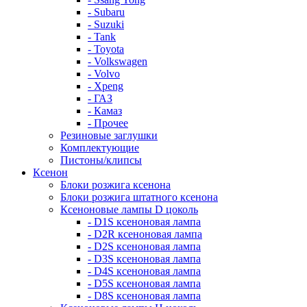
- Subaru
- Suzuki
- Tank
- Toyota
- Volkswagen
- Volvo
- Xpeng
- ГАЗ
- Камаз
- Прочее
Резиновые заглушки
Комплектующие
Пистоны/клипсы
Ксенон
Блоки розжига ксенона
Блоки розжига штатного ксенона
Ксеноновые лампы D цоколь
- D1S ксеноновая лампа
- D2R ксеноновая лампа
- D2S ксеноновая лампа
- D3S ксеноновая лампа
- D4S ксеноновая лампа
- D5S ксеноновая лампа
- D8S ксеноновая лампа