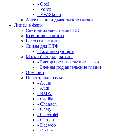
- Opel
- Volvo
- VW/Skoda
Ангельские и дьявольские глазки
Линзы в фары
Светодиодные линзы LED
Ксеноновые линзы
Галогенные линзы
Линзы для ПТФ
- Комплектующие
Маски бленды для линз
- Бленды без ангельских глазок
- Бленды под ангельские глазки
Обманки
Переходные рамки
- Acura
- Audi
- BMW
- Cadillac
- Changan
- Chery
- Chevrolet
- Citroen
- Daewoo
- Dodge