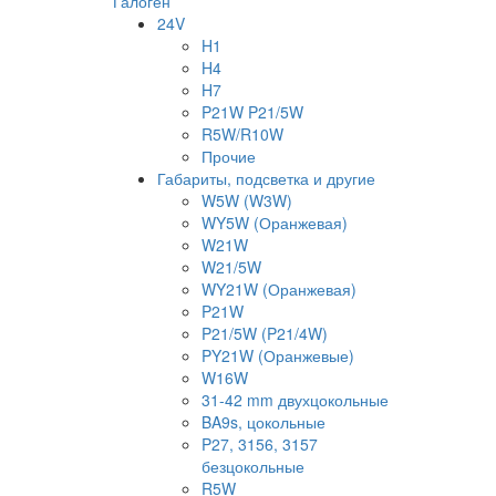
Галоген
24V
H1
H4
H7
P21W P21/5W
R5W/R10W
Прочие
Габариты, подсветка и другие
W5W (W3W)
WY5W (Оранжевая)
W21W
W21/5W
WY21W (Оранжевая)
P21W
P21/5W (P21/4W)
PY21W (Оранжевые)
W16W
31-42 mm двухцокольные
BA9s, цокольные
P27, 3156, 3157
безцокольные
R5W