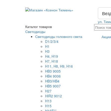
Вез
ул. Тим
Каталог
товаров
Светодиоды
Светодиоды головного света
Акци
D1/2/3/4
H1
H3
H4, H19
H7, H18
H11, H8, H9, H16
HB3 9005
HB4 9006
HB3/HB4
HB5 9007
H27
HIR2 9012
H13
H15
H16EU