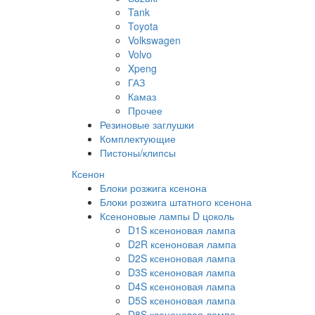
Tank
Toyota
Volkswagen
Volvo
Xpeng
ГАЗ
Камаз
Прочее
Резиновые заглушки
Комплектующие
Пистоны/клипсы
Ксенон
Блоки розжига ксенона
Блоки розжига штатного ксенона
Ксеноновые лампы D цоколь
D1S ксеноновая лампа
D2R ксеноновая лампа
D2S ксеноновая лампа
D3S ксеноновая лампа
D4S ксеноновая лампа
D5S ксеноновая лампа
D8S ксеноновая лампа