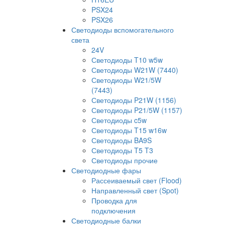
PSX24
PSX26
Светодиоды вспомогательного
света
24V
Светодиоды T10 w5w
Светодиоды W21W (7440)
Светодиоды W21/5W
(7443)
Светодиоды P21W (1156)
Светодиоды P21/5W (1157)
Светодиоды c5w
Светодиоды T15 w16w
Светодиоды BA9S
Светодиоды T5 T3
Светодиоды прочие
Светодиодные фары
Рассеиваемый свет (Flood)
Направленный свет (Spot)
Проводка для
подключения
Светодиодные балки