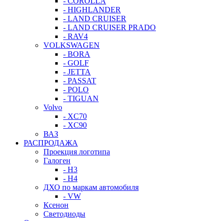
- COROLLA
- HIGHLANDER
- LAND CRUISER
- LAND CRUISER PRADO
- RAV4
VOLKSWAGEN
- BORA
- GOLF
- JETTA
- PASSAT
- POLO
- TIGUAN
Volvo
- XC70
- XC90
ВАЗ
РАСПРОДАЖА
Проекция логотипа
Галоген
- H3
- H4
ДХО по маркам автомобиля
- VW
Ксенон
Светодиоды