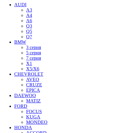
AUDI
A3
A4
A6
Q3
Q5
Q7
BMW
3 серия
5 серия
7 серия
X1
X5/X6
CHEVROLET
AVEO
CRUZE
EPICA
DAEWOO
MATIZ
FORD
FOCUS
KUGA
MONDEO
HONDA
ACCORD