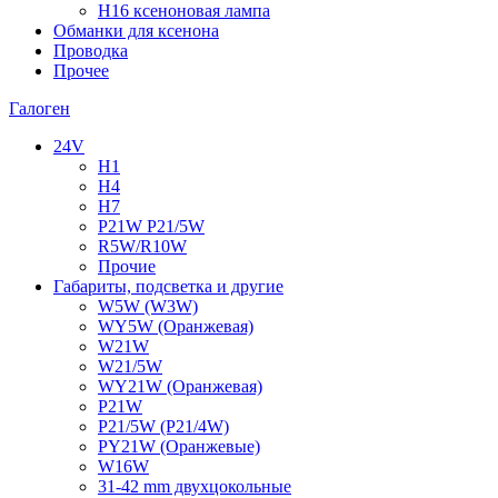
H16 ксеноновая лампа
Обманки для ксенона
Проводка
Прочее
Галоген
24V
H1
H4
H7
P21W P21/5W
R5W/R10W
Прочие
Габариты, подсветка и другие
W5W (W3W)
WY5W (Оранжевая)
W21W
W21/5W
WY21W (Оранжевая)
P21W
P21/5W (P21/4W)
PY21W (Оранжевые)
W16W
31-42 mm двухцокольные