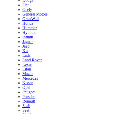
Dodge
Fiat
Geely
General Motors
GreatWall
Honda
Hummer
Hyundai
Infiniti
Jaguar
Jeep
Kia
Lada
Land Rover
Lexus
Lifan
Mazda
Mercedes
Nissan
Opel
Peugeot
Porsche
Renault
Saab
Seat