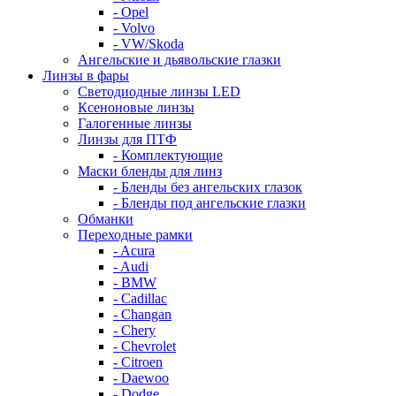
- Opel
- Volvo
- VW/Skoda
Ангельские и дьявольские глазки
Линзы в фары
Светодиодные линзы LED
Ксеноновые линзы
Галогенные линзы
Линзы для ПТФ
- Комплектующие
Маски бленды для линз
- Бленды без ангельских глазок
- Бленды под ангельские глазки
Обманки
Переходные рамки
- Acura
- Audi
- BMW
- Cadillac
- Changan
- Chery
- Chevrolet
- Citroen
- Daewoo
- Dodge