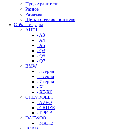
Предохранители
Разное
Разъёмы
Щётки стеклоочистителя
Стёкла и фары
AUDI
- A3
- A4
- A6
- Q3
- Q5
- Q7
BMW
- 3 серия
- 5 серия
- 7 серия
- X1
- X5/X6
CHEVROLET
- AVEO
- CRUZE
- EPICA
DAEWOO
- MATIZ
FORD