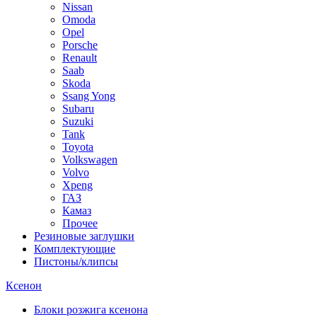
Nissan
Omoda
Opel
Porsche
Renault
Saab
Skoda
Ssang Yong
Subaru
Suzuki
Tank
Toyota
Volkswagen
Volvo
Xpeng
ГАЗ
Камаз
Прочее
Резиновые заглушки
Комплектующие
Пистоны/клипсы
Ксенон
Блоки розжига ксенона