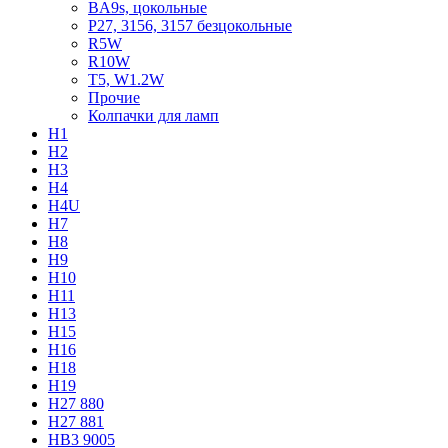
BA9s, цокольные
P27, 3156, 3157 безцокольные
R5W
R10W
T5, W1.2W
Прочие
Колпачки для ламп
H1
H2
H3
H4
H4U
H7
H8
H9
H10
H11
H13
H15
H16
H18
H19
H27 880
H27 881
HB3 9005