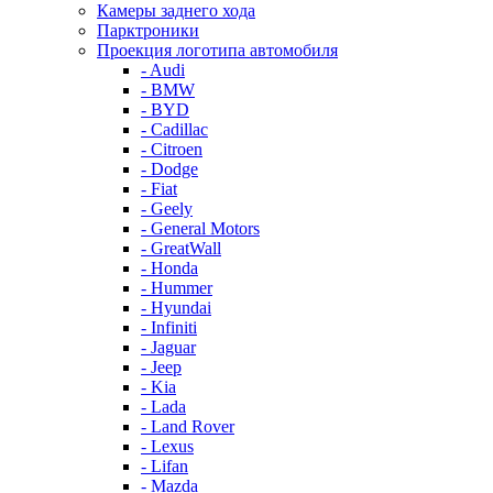
Камеры заднего хода
Парктроники
Проекция логотипа автомобиля
- Audi
- BMW
- BYD
- Cadillac
- Citroen
- Dodge
- Fiat
- Geely
- General Motors
- GreatWall
- Honda
- Hummer
- Hyundai
- Infiniti
- Jaguar
- Jeep
- Kia
- Lada
- Land Rover
- Lexus
- Lifan
- Mazda