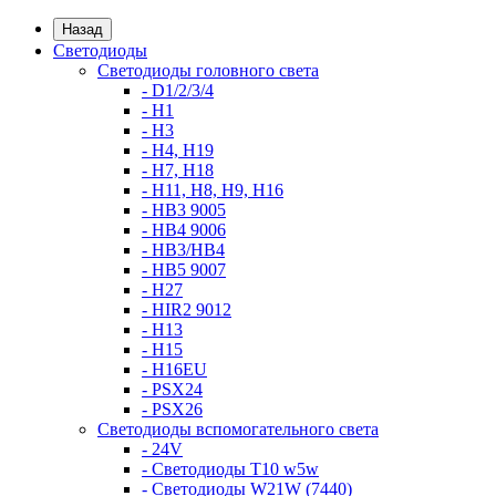
Назад
Светодиоды
Светодиоды головного света
- D1/2/3/4
- H1
- H3
- H4, H19
- H7, H18
- H11, H8, H9, H16
- HB3 9005
- HB4 9006
- HB3/HB4
- HB5 9007
- H27
- HIR2 9012
- H13
- H15
- H16EU
- PSX24
- PSX26
Светодиоды вспомогательного света
- 24V
- Светодиоды T10 w5w
- Светодиоды W21W (7440)