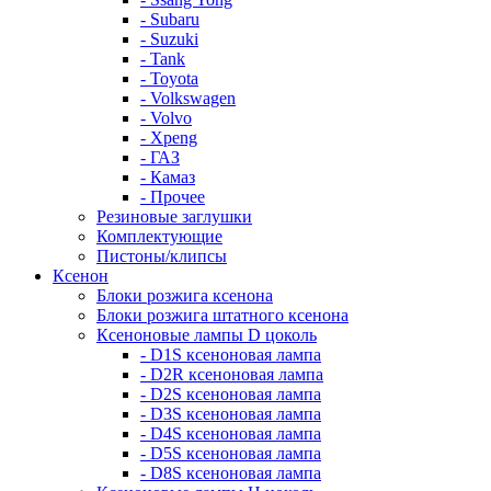
- Subaru
- Suzuki
- Tank
- Toyota
- Volkswagen
- Volvo
- Xpeng
- ГАЗ
- Камаз
- Прочее
Резиновые заглушки
Комплектующие
Пистоны/клипсы
Ксенон
Блоки розжига ксенона
Блоки розжига штатного ксенона
Ксеноновые лампы D цоколь
- D1S ксеноновая лампа
- D2R ксеноновая лампа
- D2S ксеноновая лампа
- D3S ксеноновая лампа
- D4S ксеноновая лампа
- D5S ксеноновая лампа
- D8S ксеноновая лампа