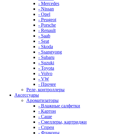
- Mercedes
- Nissan
- Opel
- Peugeot
- Porsche
- Renault
- Saab
- Seat
- Skoda
- Ssangyong
- Subaru
- Suzuki
- Toyota
- Volvo
- VW
- Прочее
Реле, контроллеры
Аксессуары
Ароматизаторы
- Влажные салфетки
- Картон
- Саше
- Смеллеры, картриджи
- Спреи
- Флаконы