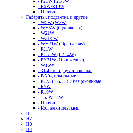
- P21W P21/5W
- R5W/R10W
- Прочие
Габариты, подсветка и другие
- W5W (W3W)
- WY5W (Оранжевая)
- W21W
- W21/5W
- WY21W (Оранжевая)
- P21W
- P21/5W (P21/4W)
- PY21W (Оранжевые)
- W16W
- 31-42 mm двухцокольные
- BA9s, цокольные
- P27, 3156, 3157 безцокольные
- R5W
- R10W
- T5, W1.2W
- Прочие
- Колпачки для ламп
H1
H2
H3
H4