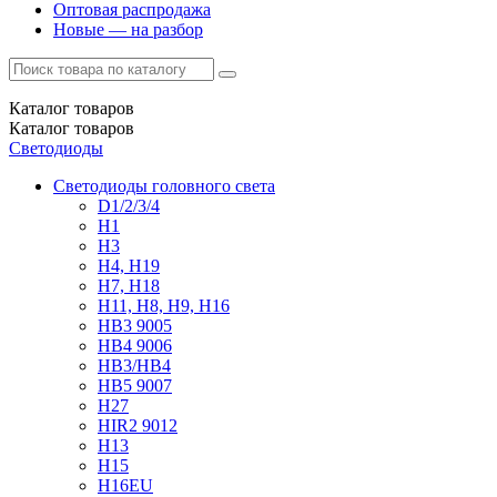
Оптовая распродажа
Новые — на разбор
Каталог
товаров
Каталог
товаров
Светодиоды
Светодиоды головного света
D1/2/3/4
H1
H3
H4, H19
H7, H18
H11, H8, H9, H16
HB3 9005
HB4 9006
HB3/HB4
HB5 9007
H27
HIR2 9012
H13
H15
H16EU