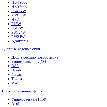
HB4 9006
HB5 9007
PSX24W
PSX26W
HR2
P13W
PS19W
PSY24W
PW24W
Адаптеры
Дневные ходовые огни
ДХО в секцию поворотника
Универсальные ДХО
ВАЗ
Honda
Nissan
Toyota
VW
Противотуманные фары
Универсальные ПТФ
Audi