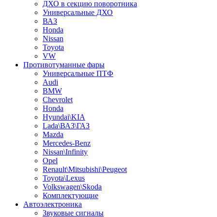
ДХО в секцию поворотника
Универсальные ДХО
ВАЗ
Honda
Nissan
Toyota
VW
Противотуманные фары
Универсальные ПТФ
Audi
BMW
Chevrolet
Honda
Hyundai\KIA
Lada\ВАЗ\ГАЗ
Mazda
Mercedes-Benz
Nissan\Infinity
Opel
Renault\Mitsubishi\Peugeot
Toyota\Lexus
Volkswagen\Skoda
Комплектующие
Автоэлектроника
Звуковые сигналы