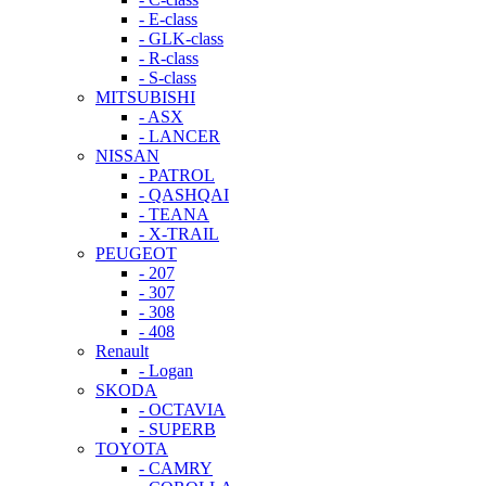
- E-class
- GLK-class
- R-class
- S-class
MITSUBISHI
- ASX
- LANCER
NISSAN
- PATROL
- QASHQAI
- TEANA
- X-TRAIL
PEUGEOT
- 207
- 307
- 308
- 408
Renault
- Logan
SKODA
- OCTAVIA
- SUPERB
TOYOTA
- CAMRY