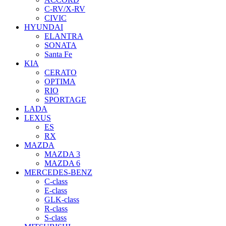
C-RV/X-RV
CIVIC
HYUNDAI
ELANTRA
SONATA
Santa Fe
KIA
CERATO
OPTIMA
RIO
SPORTAGE
LADA
LEXUS
ES
RX
MAZDA
MAZDA 3
MAZDA 6
MERCEDES-BENZ
C-class
E-class
GLK-class
R-class
S-class