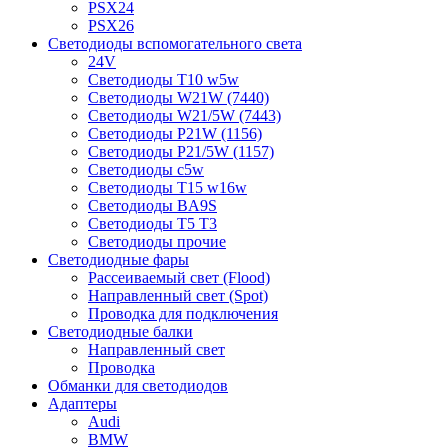
PSX24
PSX26
Светодиоды вспомогательного света
24V
Светодиоды T10 w5w
Светодиоды W21W (7440)
Светодиоды W21/5W (7443)
Светодиоды P21W (1156)
Светодиоды P21/5W (1157)
Светодиоды c5w
Светодиоды T15 w16w
Светодиоды BA9S
Светодиоды T5 T3
Светодиоды прочие
Светодиодные фары
Рассеиваемый свет (Flood)
Направленный свет (Spot)
Проводка для подключения
Светодиодные балки
Направленный свет
Проводка
Обманки для светодиодов
Адаптеры
Audi
BMW