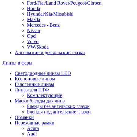
Ford/Fiat/Land Rover/Peugeot/Citroen
Honda
Hyundai/Kia/Mitsubishi
Mazda
Mercedes - Benz
Nissan
Opel
Volvo
VW/Skoda
Ангельские и дьявольские глазки
Линзы в фары
Светодиодные линзы LED
Ксеноновые линзы
Галогенные линзы
Линзы для ПТФ
Комплектующие
Маски бленды для линз
Бленды без ангельских глазок
Бленды под ангельские глазки
Обманки
Переходные рамки
Acura
Audi