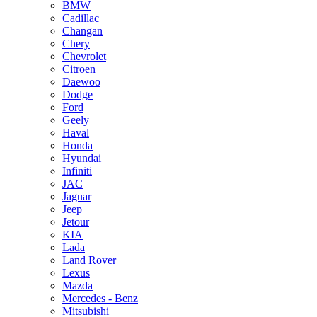
BMW
Cadillac
Changan
Chery
Chevrolet
Citroen
Daewoo
Dodge
Ford
Geely
Haval
Honda
Hyundai
Infiniti
JAC
Jaguar
Jeep
Jetour
KIA
Lada
Land Rover
Lexus
Mazda
Mercedes - Benz
Mitsubishi