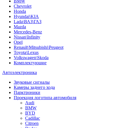
BMW
Chevrolet
Honda
Hyundai\KIA
Lada\ВАЗ\ГАЗ
Mazda
Mercedes-Benz
Nissan\Infinity
Opel
Renault\Mitsubishi\Peugeot
Toyota\Lexus
Volkswagen\Skoda
Комплектующие
Автоэлектроника
Звуковые сигналы
Камеры заднего хода
Парктроники
Проекция логотипа автомобиля
Audi
BMW
BYD
Cadillac
Citroen