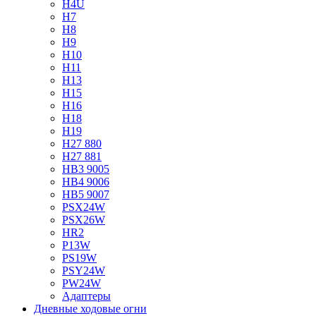
H4U
H7
H8
H9
H10
H11
H13
H15
H16
H18
H19
H27 880
H27 881
HB3 9005
HB4 9006
HB5 9007
PSX24W
PSX26W
HR2
P13W
PS19W
PSY24W
PW24W
Адаптеры
Дневные ходовые огни