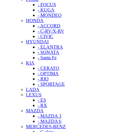
- FOCUS
- KUGA
- MONDEO
HONDA
- ACCORD
- C-RV/X-RV
- CIVIC
HYUNDAI
- ELANTRA
- SONATA
- Santa Fe
KIA
- CERATO
- OPTIMA
- RIO
- SPORTAGE
LADA
LEXUS
- ES
- RX
MAZDA
- MAZDA 3
- MAZDA 6
MERCEDES-BENZ
- C-class