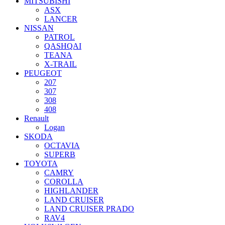
MITSUBISHI
ASX
LANCER
NISSAN
PATROL
QASHQAI
TEANA
X-TRAIL
PEUGEOT
207
307
308
408
Renault
Logan
SKODA
OCTAVIA
SUPERB
TOYOTA
CAMRY
COROLLA
HIGHLANDER
LAND CRUISER
LAND CRUISER PRADO
RAV4