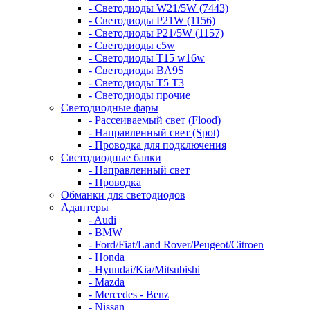
- Светодиоды W21/5W (7443)
- Светодиоды P21W (1156)
- Светодиоды P21/5W (1157)
- Светодиоды c5w
- Светодиоды T15 w16w
- Светодиоды BA9S
- Светодиоды T5 T3
- Светодиоды прочие
Светодиодные фары
- Рассеиваемый свет (Flood)
- Направленный свет (Spot)
- Проводка для подключения
Светодиодные балки
- Направленный свет
- Проводка
Обманки для светодиодов
Адаптеры
- Audi
- BMW
- Ford/Fiat/Land Rover/Peugeot/Citroen
- Honda
- Hyundai/Kia/Mitsubishi
- Mazda
- Mercedes - Benz
- Nissan