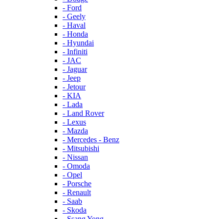
- Ford
- Geely
- Haval
- Honda
- Hyundai
- Infiniti
- JAC
- Jaguar
- Jeep
- Jetour
- KIA
- Lada
- Land Rover
- Lexus
- Mazda
- Mercedes - Benz
- Mitsubishi
- Nissan
- Omoda
- Opel
- Porsche
- Renault
- Saab
- Skoda
- Ssang Yong