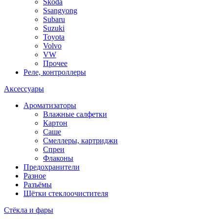
Skoda
Ssangyong
Subaru
Suzuki
Toyota
Volvo
VW
Прочее
Реле, контроллеры
Аксессуары
Ароматизаторы
Влажные салфетки
Картон
Саше
Смеллеры, картриджи
Спреи
Флаконы
Предохранители
Разное
Разъёмы
Щётки стеклоочистителя
Стёкла и фары