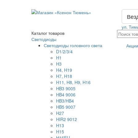
Вез
ул. Тим
Каталог
товаров
Светодиоды
Светодиоды головного света
Акци
D1/2/3/4
H1
H3
H4, H19
H7, H18
H11, H8, H9, H16
HB3 9005
HB4 9006
HB3/HB4
HB5 9007
H27
HIR2 9012
H13
H15
H16EU