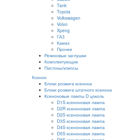
Tank
Toyota
Volkswagen
Volvo
Xpeng
ГАЗ
Камаз
Прочее
Резиновые заглушки
Комплектующие
Пистоны/клипсы
Ксенон
Блоки розжига ксенона
Блоки розжига штатного ксенона
Ксеноновые лампы D цоколь
D1S ксеноновая лампа
D2R ксеноновая лампа
D2S ксеноновая лампа
D3S ксеноновая лампа
D4S ксеноновая лампа
D5S ксеноновая лампа
D8S ксеноновая лампа