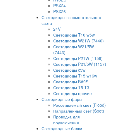
PSX24
PSX26
Светодиоды вспомогательного
света
24V
Светодиоды T10 w5w
Светодиоды W21W (7440)
Светодиоды W21/5W
(7443)
Светодиоды P21W (1156)
Светодиоды P21/5W (1157)
Светодиоды c5w
Светодиоды T15 w16w
Светодиоды BA9S
Светодиоды T5 T3
Светодиоды прочие
Светодиодные фары
Рассеиваемый свет (Flood)
Направленный свет (Spot)
Проводка для
подключения
Светодиодные балки