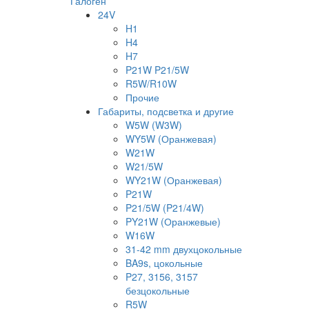
Галоген
24V
H1
H4
H7
P21W P21/5W
R5W/R10W
Прочие
Габариты, подсветка и другие
W5W (W3W)
WY5W (Оранжевая)
W21W
W21/5W
WY21W (Оранжевая)
P21W
P21/5W (P21/4W)
PY21W (Оранжевые)
W16W
31-42 mm двухцокольные
BA9s, цокольные
P27, 3156, 3157
безцокольные
R5W