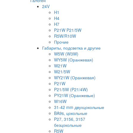
Галоген
24V
H1
H4
H7
P21W P21/5W
R5W/R10W
Прочие
Габариты, подсветка и другие
W5W (W3W)
WY5W (Оранжевая)
W21W
W21/5W
WY21W (Оранжевая)
P21W
P21/5W (P21/4W)
PY21W (Оранжевые)
W16W
31-42 mm двухцокольные
BA9s, цокольные
P27, 3156, 3157
безцокольные
R5W