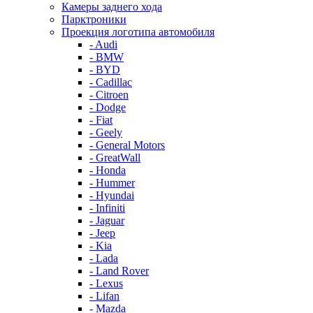
Камеры заднего хода
Парктроники
Проекция логотипа автомобиля
- Audi
- BMW
- BYD
- Cadillac
- Citroen
- Dodge
- Fiat
- Geely
- General Motors
- GreatWall
- Honda
- Hummer
- Hyundai
- Infiniti
- Jaguar
- Jeep
- Kia
- Lada
- Land Rover
- Lexus
- Lifan
- Mazda