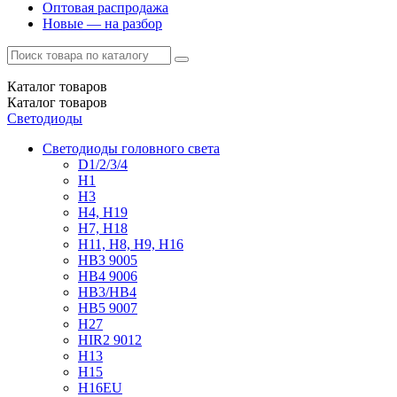
Оптовая распродажа
Новые — на разбор
Каталог
товаров
Каталог
товаров
Светодиоды
Светодиоды головного света
D1/2/3/4
H1
H3
H4, H19
H7, H18
H11, H8, H9, H16
HB3 9005
HB4 9006
HB3/HB4
HB5 9007
H27
HIR2 9012
H13
H15
H16EU