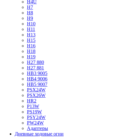
H4U
H7
H8
H9
H10
H11
H13
H15
H16
H18
H19
H27 880
H27 881
HB3 9005
HB4 9006
HB5 9007
PSX24W
PSX26W
HR2
P13W
PS19W
PSY24W
PW24W
Адаптеры
Дневные ходовые огни