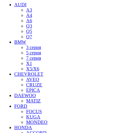
AUDI
A3
A4
A6
Q3
Q5
Q7
BMW
3 серия
5 серия
7 серия
X1
X5/X6
CHEVROLET
AVEO
CRUZE
EPICA
DAEWOO
MATIZ
FORD
FOCUS
KUGA
MONDEO
HONDA
ACCORD