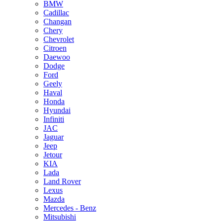
BMW
Cadillac
Changan
Chery
Chevrolet
Citroen
Daewoo
Dodge
Ford
Geely
Haval
Honda
Hyundai
Infiniti
JAC
Jaguar
Jeep
Jetour
KIA
Lada
Land Rover
Lexus
Mazda
Mercedes - Benz
Mitsubishi