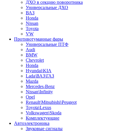
ДХО в секцию поворотника
Универсальные ДХО
ВАЗ
Honda
Nissan
Toyota
VW
Противотуманные фары
Универсальные ПТФ
Audi
BMW
Chevrolet
Honda
Hyundai\KIA
Lada\ВАЗ\ГАЗ
Mazda
Mercedes-Benz
Nissan\Infinity
Opel
Renault\Mitsubishi\Peugeot
Toyota\Lexus
Volkswagen\Skoda
Комплектующие
Автоэлектроника
Звуковые сигналы