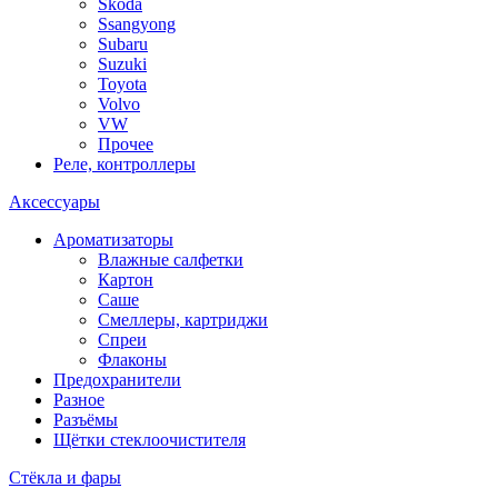
Skoda
Ssangyong
Subaru
Suzuki
Toyota
Volvo
VW
Прочее
Реле, контроллеры
Аксессуары
Ароматизаторы
Влажные салфетки
Картон
Саше
Смеллеры, картриджи
Спреи
Флаконы
Предохранители
Разное
Разъёмы
Щётки стеклоочистителя
Стёкла и фары