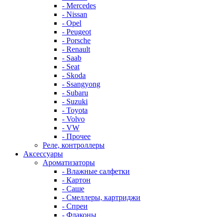
- Mercedes
- Nissan
- Opel
- Peugeot
- Porsche
- Renault
- Saab
- Seat
- Skoda
- Ssangyong
- Subaru
- Suzuki
- Toyota
- Volvo
- VW
- Прочее
Реле, контроллеры
Аксессуары
Ароматизаторы
- Влажные салфетки
- Картон
- Саше
- Смеллеры, картриджи
- Спреи
- Флаконы