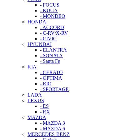
- FOCUS
- KUGA
- MONDEO
HONDA
- ACCORD
- C-RV/X-RV
- CIVIC
HYUNDAI
- ELANTRA
- SONATA
- Santa Fe
KIA
- CERATO
- OPTIMA
- RIO
- SPORTAGE
LADA
LEXUS
- ES
- RX
MAZDA
- MAZDA 3
- MAZDA 6
MERCEDES-BENZ
- C-class