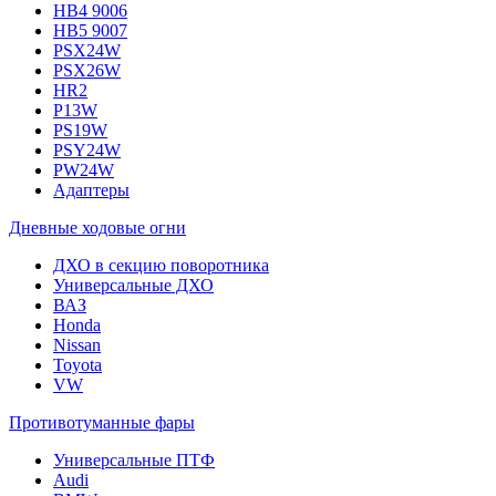
HB4 9006
HB5 9007
PSX24W
PSX26W
HR2
P13W
PS19W
PSY24W
PW24W
Адаптеры
Дневные ходовые огни
ДХО в секцию поворотника
Универсальные ДХО
ВАЗ
Honda
Nissan
Toyota
VW
Противотуманные фары
Универсальные ПТФ
Audi