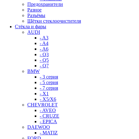
Предохранители
Разное
Разъёмы
Щётки стеклоочистителя
Стёкла и фары
AUDI
- A3
- A4
- A6
- Q3
- Q5
- Q7
BMW
- 3 серия
- 5 серия
- 7 серия
- X1
- X5/X6
CHEVROLET
- AVEO
- CRUZE
- EPICA
DAEWOO
- MATIZ
FORD