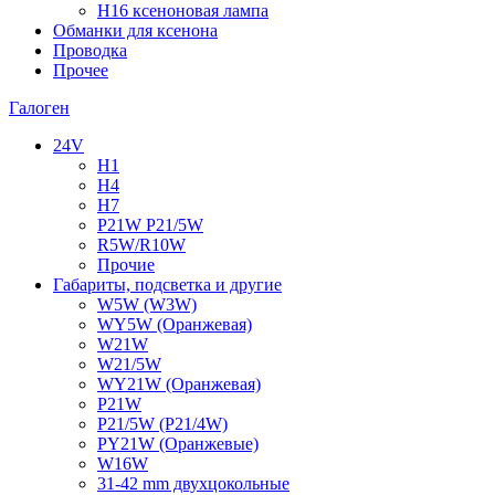
H16 ксеноновая лампа
Обманки для ксенона
Проводка
Прочее
Галоген
24V
H1
H4
H7
P21W P21/5W
R5W/R10W
Прочие
Габариты, подсветка и другие
W5W (W3W)
WY5W (Оранжевая)
W21W
W21/5W
WY21W (Оранжевая)
P21W
P21/5W (P21/4W)
PY21W (Оранжевые)
W16W
31-42 mm двухцокольные