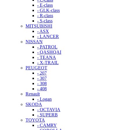
- E-class
- GLK-class
- R-class
- S-class
MITSUBISHI
- ASX
- LANCER
NISSAN
- PATROL
- QASHQAI
- TEANA
- X-TRAIL
PEUGEOT
- 207
- 307
- 308
- 408
Renault
- Logan
SKODA
- OCTAVIA
- SUPERB
TOYOTA
- CAMRY