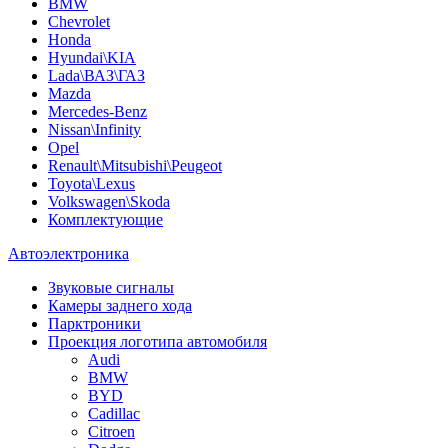
BMW
Chevrolet
Honda
Hyundai\KIA
Lada\ВАЗ\ГАЗ
Mazda
Mercedes-Benz
Nissan\Infinity
Opel
Renault\Mitsubishi\Peugeot
Toyota\Lexus
Volkswagen\Skoda
Комплектующие
Автоэлектроника
Звуковые сигналы
Камеры заднего хода
Парктроники
Проекция логотипа автомобиля
Audi
BMW
BYD
Cadillac
Citroen