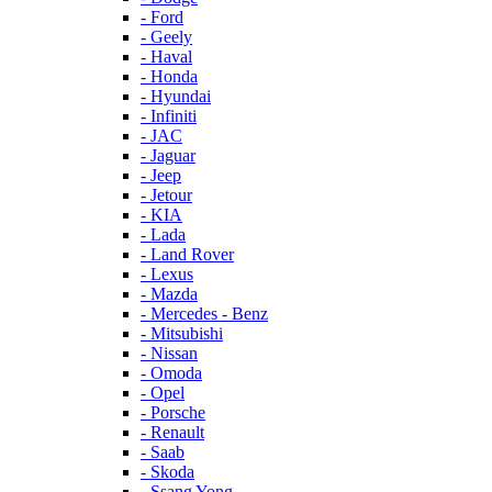
- Ford
- Geely
- Haval
- Honda
- Hyundai
- Infiniti
- JAC
- Jaguar
- Jeep
- Jetour
- KIA
- Lada
- Land Rover
- Lexus
- Mazda
- Mercedes - Benz
- Mitsubishi
- Nissan
- Omoda
- Opel
- Porsche
- Renault
- Saab
- Skoda
- Ssang Yong