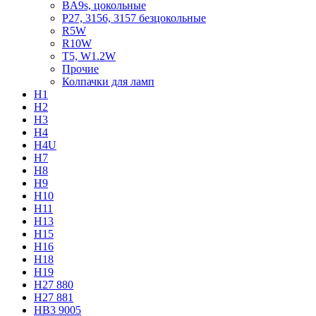
BA9s, цокольные
P27, 3156, 3157 безцокольные
R5W
R10W
T5, W1.2W
Прочие
Колпачки для ламп
H1
H2
H3
H4
H4U
H7
H8
H9
H10
H11
H13
H15
H16
H18
H19
H27 880
H27 881
HB3 9005