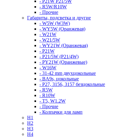
- P21W P21/5W
- R5W/R10W
- Прочие
Габариты, подсветка и другие
- W5W (W3W)
- WY5W (Оранжевая)
- W21W
- W21/5W
- WY21W (Оранжевая)
- P21W
- P21/5W (P21/4W)
- PY21W (Оранжевые)
- W16W
- 31-42 mm двухцокольные
- BA9s, цокольные
- P27, 3156, 3157 безцокольные
- R5W
- R10W
- T5, W1.2W
- Прочие
- Колпачки для ламп
H1
H2
H3
H4