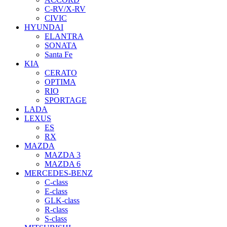
C-RV/X-RV
CIVIC
HYUNDAI
ELANTRA
SONATA
Santa Fe
KIA
CERATO
OPTIMA
RIO
SPORTAGE
LADA
LEXUS
ES
RX
MAZDA
MAZDA 3
MAZDA 6
MERCEDES-BENZ
C-class
E-class
GLK-class
R-class
S-class