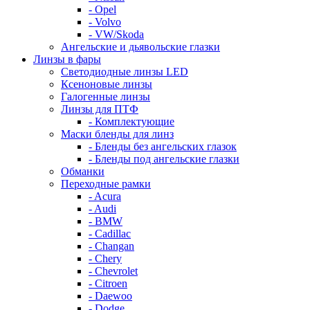
- Opel
- Volvo
- VW/Skoda
Ангельские и дьявольские глазки
Линзы в фары
Светодиодные линзы LED
Ксеноновые линзы
Галогенные линзы
Линзы для ПТФ
- Комплектующие
Маски бленды для линз
- Бленды без ангельских глазок
- Бленды под ангельские глазки
Обманки
Переходные рамки
- Acura
- Audi
- BMW
- Cadillac
- Changan
- Chery
- Chevrolet
- Citroen
- Daewoo
- Dodge