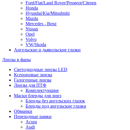
Ford/Fiat/Land Rover/Peugeot/Citroen
Honda
Hyundai/Kia/Mitsubishi
Mazda
Mercedes - Benz
Nissan
Opel
Volvo
VW/Skoda
Ангельские и дьявольские глазки
Линзы в фары
Светодиодные линзы LED
Ксеноновые линзы
Галогенные линзы
Линзы для ПТФ
Комплектующие
Маски бленды для линз
Бленды без ангельских глазок
Бленды под ангельские глазки
Обманки
Переходные рамки
Acura
Audi