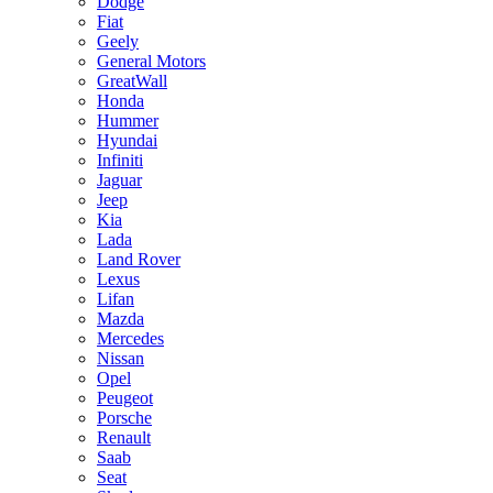
Dodge
Fiat
Geely
General Motors
GreatWall
Honda
Hummer
Hyundai
Infiniti
Jaguar
Jeep
Kia
Lada
Land Rover
Lexus
Lifan
Mazda
Mercedes
Nissan
Opel
Peugeot
Porsche
Renault
Saab
Seat