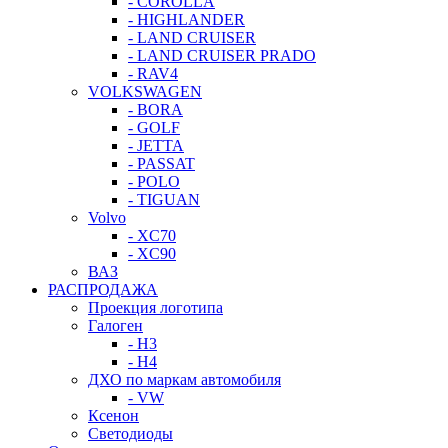
- COROLLA
- HIGHLANDER
- LAND CRUISER
- LAND CRUISER PRADO
- RAV4
VOLKSWAGEN
- BORA
- GOLF
- JETTA
- PASSAT
- POLO
- TIGUAN
Volvo
- XC70
- XC90
ВАЗ
РАСПРОДАЖА
Проекция логотипа
Галоген
- H3
- H4
ДХО по маркам автомобиля
- VW
Ксенон
Светодиоды