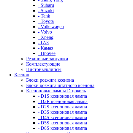
- Subaru
- Suzuki
- Tank
- Toyota
- Volkswagen
- Volvo
- Xpeng
- ГАЗ
- Камаз
- Прочее
Резиновые заглушки
Комплектующие
Пистоны/клипсы
Ксенон
Блоки розжига ксенона
Блоки розжига штатного ксенона
Ксеноновые лампы D цоколь
- D1S ксеноновая лампа
- D2R ксеноновая лампа
- D2S ксеноновая лампа
- D3S ксеноновая лампа
- D4S ксеноновая лампа
- D5S ксеноновая лампа
- D8S ксеноновая лампа