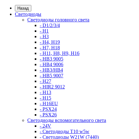
Назад
Светодиоды
Светодиоды головного света
- D1/2/3/4
- H1
- H3
- H4, H19
- H7, H18
- H11, H8, H9, H16
- HB3 9005
- HB4 9006
- HB3/HB4
- HB5 9007
- H27
- HIR2 9012
- H13
- H15
- H16EU
- PSX24
- PSX26
Светодиоды вспомогательного света
- 24V
- Светодиоды T10 w5w
- Светодиоды W21W (7440)