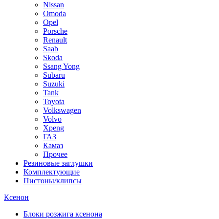
Nissan
Omoda
Opel
Porsche
Renault
Saab
Skoda
Ssang Yong
Subaru
Suzuki
Tank
Toyota
Volkswagen
Volvo
Xpeng
ГАЗ
Камаз
Прочее
Резиновые заглушки
Комплектующие
Пистоны/клипсы
Ксенон
Блоки розжига ксенона