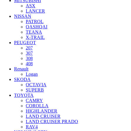
MITSUBISHI
ASX
LANCER
NISSAN
PATROL
QASHQAI
TEANA
X-TRAIL
PEUGEOT
207
307
308
408
Renault
Logan
SKODA
OCTAVIA
SUPERB
TOYOTA
CAMRY
COROLLA
HIGHLANDER
LAND CRUISER
LAND CRUISER PRADO
RAV4