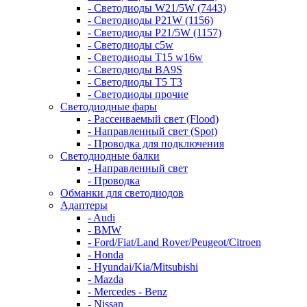
- Светодиоды W21/5W (7443)
- Светодиоды P21W (1156)
- Светодиоды P21/5W (1157)
- Светодиоды c5w
- Светодиоды T15 w16w
- Светодиоды BA9S
- Светодиоды T5 T3
- Светодиоды прочие
Светодиодные фары
- Рассеиваемый свет (Flood)
- Направленный свет (Spot)
- Проводка для подключения
Светодиодные балки
- Направленный свет
- Проводка
Обманки для светодиодов
Адаптеры
- Audi
- BMW
- Ford/Fiat/Land Rover/Peugeot/Citroen
- Honda
- Hyundai/Kia/Mitsubishi
- Mazda
- Mercedes - Benz
- Nissan