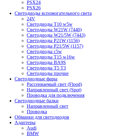
PSX24
PSX26
Светодиоды вспомогательного света
24V
Светодиоды T10 w5w
Светодиоды W21W (7440)
Светодиоды W21/5W (7443)
Светодиоды P21W (1156)
Светодиоды P21/5W (1157)
Светодиоды c5w
Светодиоды T15 w16w
Светодиоды BA9S
Светодиоды T5 T3
Светодиоды прочие
Светодиодные фары
Рассеиваемый свет (Flood)
Направленный свет (Spot)
Проводка для подключения
Светодиодные балки
Направленный свет
Проводка
Обманки для светодиодов
Адаптеры
Audi
BMW