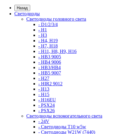
Назад
Светодиоды
Светодиоды головного света
- D1/2/3/4
- H1
- H3
- H4, H19
- H7, H18
- H11, H8, H9, H16
- HB3 9005
- HB4 9006
- HB3/HB4
- HB5 9007
- H27
- HIR2 9012
- H13
- H15
- H16EU
- PSX24
- PSX26
Светодиоды вспомогательного света
- 24V
- Светодиоды T10 w5w
- Светодиоды W21W (7440)