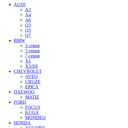
AUDI
A3
A4
A6
Q3
Q5
Q7
BMW
3 серия
5 серия
7 серия
X1
X5/X6
CHEVROLET
AVEO
CRUZE
EPICA
DAEWOO
MATIZ
FORD
FOCUS
KUGA
MONDEO
HONDA
ACCORD