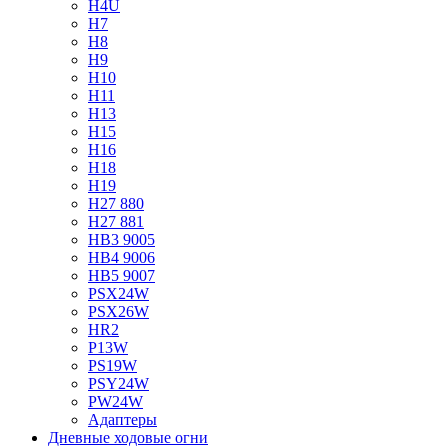
H4U
H7
H8
H9
H10
H11
H13
H15
H16
H18
H19
H27 880
H27 881
HB3 9005
HB4 9006
HB5 9007
PSX24W
PSX26W
HR2
P13W
PS19W
PSY24W
PW24W
Адаптеры
Дневные ходовые огни