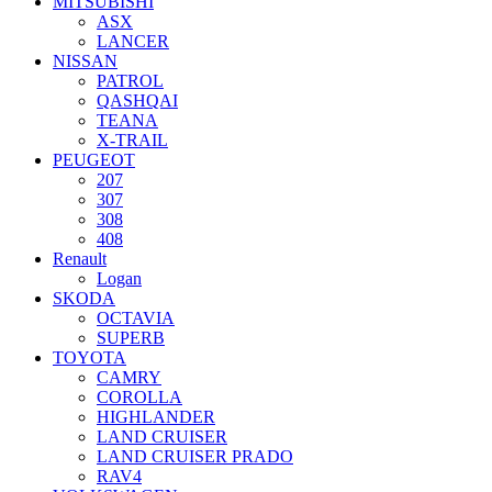
MITSUBISHI
ASX
LANCER
NISSAN
PATROL
QASHQAI
TEANA
X-TRAIL
PEUGEOT
207
307
308
408
Renault
Logan
SKODA
OCTAVIA
SUPERB
TOYOTA
CAMRY
COROLLA
HIGHLANDER
LAND CRUISER
LAND CRUISER PRADO
RAV4