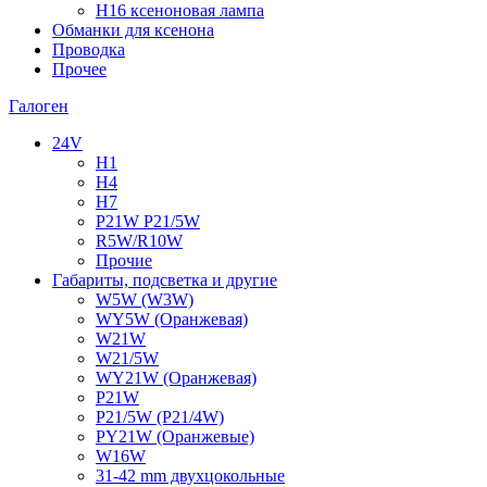
H16 ксеноновая лампа
Обманки для ксенона
Проводка
Прочее
Галоген
24V
H1
H4
H7
P21W P21/5W
R5W/R10W
Прочие
Габариты, подсветка и другие
W5W (W3W)
WY5W (Оранжевая)
W21W
W21/5W
WY21W (Оранжевая)
P21W
P21/5W (P21/4W)
PY21W (Оранжевые)
W16W
31-42 mm двухцокольные