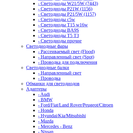
- Светодиоды W21/5W (7443)
- Светодиоды P21W (1156)
- Светодиоды P21/5W (1157)
- Светодиоды c5w
- Светодиоды T15 w16w
- Светодиоды BA9S
- Светодиоды T5 T3
- Светодиоды прочие
Светодиодные фары
- Рассеиваемый свет (Flood)
- Направленный свет (Spot)
- Проводка для подключения
Светодиодные балки
- Направленный свет
- Проводка
Обманки для светодиодов
Адаптеры
- Audi
- BMW
- Ford/Fiat/Land Rover/Peugeot/Citroen
- Honda
- Hyundai/Kia/Mitsubishi
- Mazda
- Mercedes - Benz
- Nissan