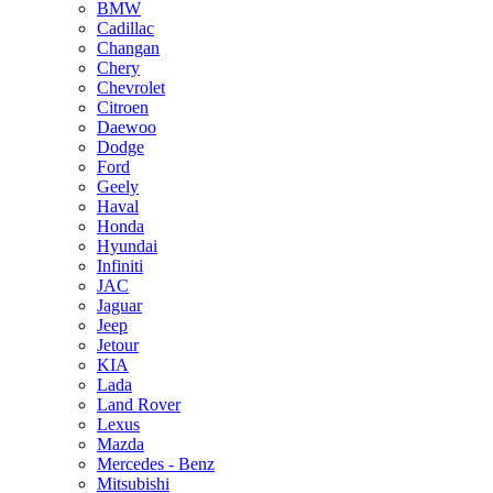
BMW
Cadillac
Changan
Chery
Chevrolet
Citroen
Daewoo
Dodge
Ford
Geely
Haval
Honda
Hyundai
Infiniti
JAC
Jaguar
Jeep
Jetour
KIA
Lada
Land Rover
Lexus
Mazda
Mercedes - Benz
Mitsubishi