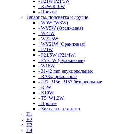
- P21W P21/5W
- R5W/R10W
- Прочие
Габариты, подсветка и другие
- W5W (W3W)
- WY5W (Оранжевая)
- W21W
- W21/5W
- WY21W (Оранжевая)
- P21W
- P21/5W (P21/4W)
- PY21W (Оранжевые)
- W16W
- 31-42 mm двухцокольные
- BA9s, цокольные
- P27, 3156, 3157 безцокольные
- R5W
- R10W
- T5, W1.2W
- Прочие
- Колпачки для ламп
H1
H2
H3
H4