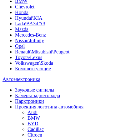
BMW
Chevrolet
Honda
Hyundai\KIA
Lada\ВАЗ\ГАЗ
Mazda
Mercedes-Benz
Nissan\Infinity
Opel
Renault\Mitsubishi\Peugeot
Toyota\Lexus
Volkswagen\Skoda
Комплектующие
Автоэлектроника
Звуковые сигналы
Камеры заднего хода
Парктроники
Проекция логотипа автомобиля
Audi
BMW
BYD
Cadillac
Citroen