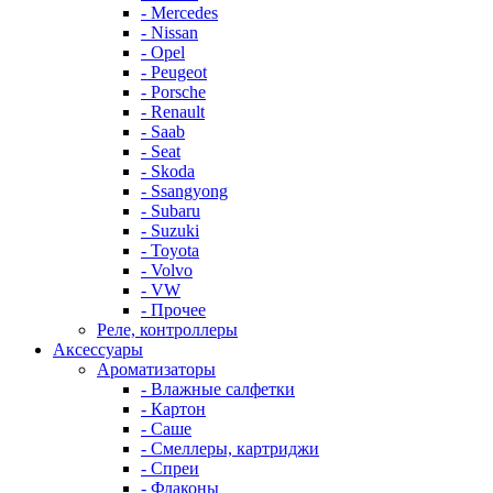
- Mercedes
- Nissan
- Opel
- Peugeot
- Porsche
- Renault
- Saab
- Seat
- Skoda
- Ssangyong
- Subaru
- Suzuki
- Toyota
- Volvo
- VW
- Прочее
Реле, контроллеры
Аксессуары
Ароматизаторы
- Влажные салфетки
- Картон
- Саше
- Смеллеры, картриджи
- Спреи
- Флаконы