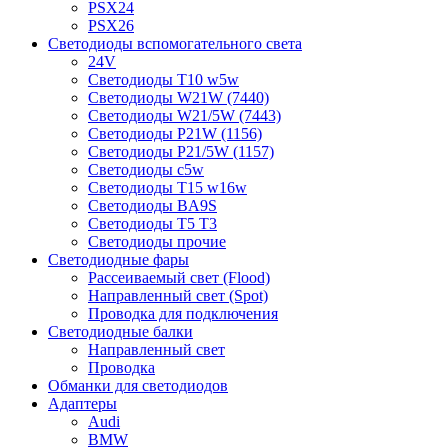
PSX24
PSX26
Светодиоды вспомогательного света
24V
Светодиоды T10 w5w
Светодиоды W21W (7440)
Светодиоды W21/5W (7443)
Светодиоды P21W (1156)
Светодиоды P21/5W (1157)
Светодиоды c5w
Светодиоды T15 w16w
Светодиоды BA9S
Светодиоды T5 T3
Светодиоды прочие
Светодиодные фары
Рассеиваемый свет (Flood)
Направленный свет (Spot)
Проводка для подключения
Светодиодные балки
Направленный свет
Проводка
Обманки для светодиодов
Адаптеры
Audi
BMW