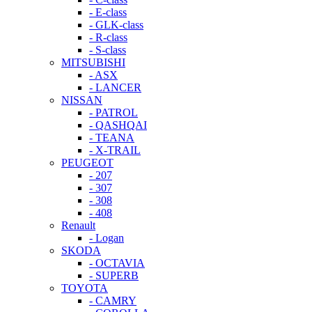
- E-class
- GLK-class
- R-class
- S-class
MITSUBISHI
- ASX
- LANCER
NISSAN
- PATROL
- QASHQAI
- TEANA
- X-TRAIL
PEUGEOT
- 207
- 307
- 308
- 408
Renault
- Logan
SKODA
- OCTAVIA
- SUPERB
TOYOTA
- CAMRY