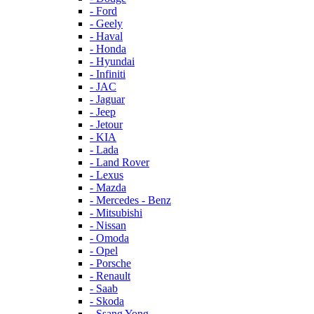
- Ford
- Geely
- Haval
- Honda
- Hyundai
- Infiniti
- JAC
- Jaguar
- Jeep
- Jetour
- KIA
- Lada
- Land Rover
- Lexus
- Mazda
- Mercedes - Benz
- Mitsubishi
- Nissan
- Omoda
- Opel
- Porsche
- Renault
- Saab
- Skoda
- Ssang Yong