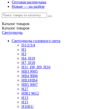
Оптовая распродажа
Новые — на разбор
Каталог
товаров
Каталог
товаров
Светодиоды
Светодиоды головного света
D1/2/3/4
H1
H3
H4, H19
H7, H18
H11, H8, H9, H16
HB3 9005
HB4 9006
HB3/HB4
HB5 9007
H27
HIR2 9012
H13
H15
H16EU