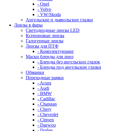
- Opel
- Volvo
- VW/Skoda
Ангельские и дьявольские глазки
Линзы в фары
Светодиодные линзы LED
Ксеноновые линзы
Галогенные линзы
Линзы для ПТФ
- Комплектующие
Маски бленды для линз
- Бленды без ангельских глазок
- Бленды под ангельские глазки
Обманки
Переходные рамки
- Acura
- Audi
- BMW
- Cadillac
- Changan
- Chery
- Chevrolet
- Citroen
- Daewoo
- Dodge