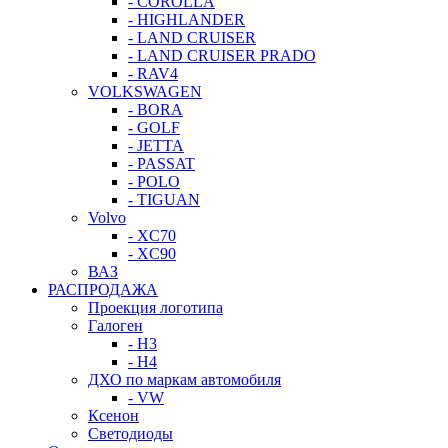
- COROLLA
- HIGHLANDER
- LAND CRUISER
- LAND CRUISER PRADO
- RAV4
VOLKSWAGEN
- BORA
- GOLF
- JETTA
- PASSAT
- POLO
- TIGUAN
Volvo
- XC70
- XC90
ВАЗ
РАСПРОДАЖА
Проекция логотипа
Галоген
- H3
- H4
ДХО по маркам автомобиля
- VW
Ксенон
Светодиоды