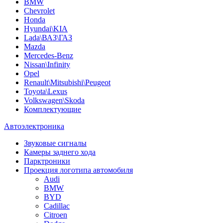
BMW
Chevrolet
Honda
Hyundai\KIA
Lada\ВАЗ\ГАЗ
Mazda
Mercedes-Benz
Nissan\Infinity
Opel
Renault\Mitsubishi\Peugeot
Toyota\Lexus
Volkswagen\Skoda
Комплектующие
Автоэлектроника
Звуковые сигналы
Камеры заднего хода
Парктроники
Проекция логотипа автомобиля
Audi
BMW
BYD
Cadillac
Citroen