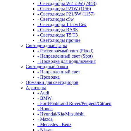
- Светодиоды W21/5W (7443)
- Светодиоды P21W (1156)
- Светодиоды P21/5W (1157)
- Светодиоды c5w
- Светодиоды T15 w16w
- Светодиоды BA9S
- Светодиоды T5 T3
- Светодиоды прочие
Светодиодные фары
- Рассеиваемый свет (Flood)
- Направленный свет (Spot)
- Проводка для подключения
Светодиодные балки
- Направленный свет
- Проводка
Обманки для светодиодов
Адаптеры
- Audi
- BMW
- Ford/Fiat/Land Rover/Peugeot/Citroen
- Honda
- Hyundai/Kia/Mitsubishi
- Mazda
- Mercedes - Benz
- Nissan