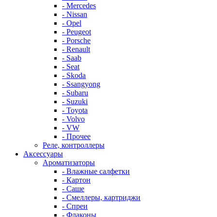
- Mercedes
- Nissan
- Opel
- Peugeot
- Porsche
- Renault
- Saab
- Seat
- Skoda
- Ssangyong
- Subaru
- Suzuki
- Toyota
- Volvo
- VW
- Прочее
Реле, контроллеры
Аксессуары
Ароматизаторы
- Влажные салфетки
- Картон
- Саше
- Смеллеры, картриджи
- Спреи
- Флаконы