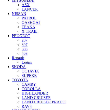
MITSUBISHI
ASX
LANCER
NISSAN
PATROL
QASHQAI
TEANA
X-TRAIL
PEUGEOT
207
307
308
408
Renault
Logan
SKODA
OCTAVIA
SUPERB
TOYOTA
CAMRY
COROLLA
HIGHLANDER
LAND CRUISER
LAND CRUISER PRADO
RAV4