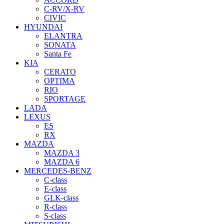
C-RV/X-RV
CIVIC
HYUNDAI
ELANTRA
SONATA
Santa Fe
KIA
CERATO
OPTIMA
RIO
SPORTAGE
LADA
LEXUS
ES
RX
MAZDA
MAZDA 3
MAZDA 6
MERCEDES-BENZ
C-class
E-class
GLK-class
R-class
S-class