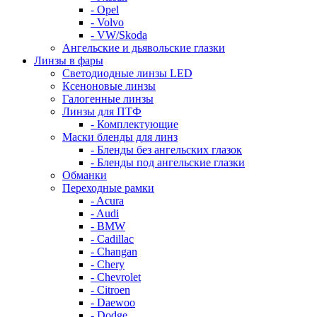
- Opel
- Volvo
- VW/Skoda
Ангельские и дьявольские глазки
Линзы в фары
Светодиодные линзы LED
Ксеноновые линзы
Галогенные линзы
Линзы для ПТФ
- Комплектующие
Маски бленды для линз
- Бленды без ангельских глазок
- Бленды под ангельские глазки
Обманки
Переходные рамки
- Acura
- Audi
- BMW
- Cadillac
- Changan
- Chery
- Chevrolet
- Citroen
- Daewoo
- Dodge