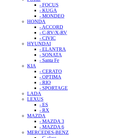
- FOCUS
- KUGA
- MONDEO
HONDA
- ACCORD
- C-RV/X-RV
- CIVIC
HYUNDAI
- ELANTRA
- SONATA
- Santa Fe
KIA
- CERATO
- OPTIMA
- RIO
- SPORTAGE
LADA
LEXUS
- ES
- RX
MAZDA
- MAZDA 3
- MAZDA 6
MERCEDES-BENZ
- C-class