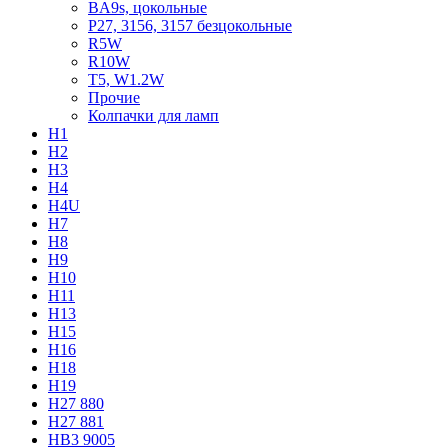
BA9s, цокольные
P27, 3156, 3157 безцокольные
R5W
R10W
T5, W1.2W
Прочие
Колпачки для ламп
H1
H2
H3
H4
H4U
H7
H8
H9
H10
H11
H13
H15
H16
H18
H19
H27 880
H27 881
HB3 9005