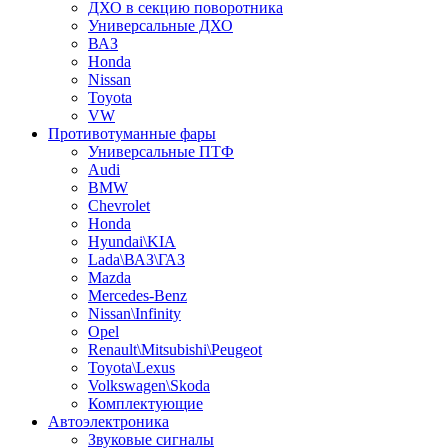
ДХО в секцию поворотника
Универсальные ДХО
ВАЗ
Honda
Nissan
Toyota
VW
Противотуманные фары
Универсальные ПТФ
Audi
BMW
Chevrolet
Honda
Hyundai\KIA
Lada\ВАЗ\ГАЗ
Mazda
Mercedes-Benz
Nissan\Infinity
Opel
Renault\Mitsubishi\Peugeot
Toyota\Lexus
Volkswagen\Skoda
Комплектующие
Автоэлектроника
Звуковые сигналы