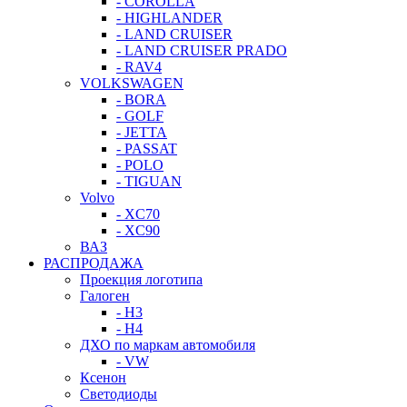
- COROLLA
- HIGHLANDER
- LAND CRUISER
- LAND CRUISER PRADO
- RAV4
VOLKSWAGEN
- BORA
- GOLF
- JETTA
- PASSAT
- POLO
- TIGUAN
Volvo
- XC70
- XC90
ВАЗ
РАСПРОДАЖА
Проекция логотипа
Галоген
- H3
- H4
ДХО по маркам автомобиля
- VW
Ксенон
Светодиоды