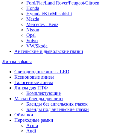
Ford/Fiat/Land Rover/Peugeot/Citroen
Honda
Hyundai/Kia/Mitsubishi
Mazda
Mercedes - Benz
Nissan
Opel
Volvo
VW/Skoda
Ангельские и дьявольские глазки
Линзы в фары
Светодиодные линзы LED
Ксеноновые линзы
Галогенные линзы
Линзы для ПТФ
Комплектующие
Маски бленды для линз
Бленды без ангельских глазок
Бленды под ангельские глазки
Обманки
Переходные рамки
Acura
Audi