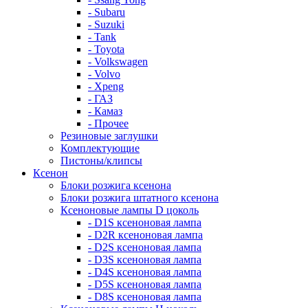
- Subaru
- Suzuki
- Tank
- Toyota
- Volkswagen
- Volvo
- Xpeng
- ГАЗ
- Камаз
- Прочее
Резиновые заглушки
Комплектующие
Пистоны/клипсы
Ксенон
Блоки розжига ксенона
Блоки розжига штатного ксенона
Ксеноновые лампы D цоколь
- D1S ксеноновая лампа
- D2R ксеноновая лампа
- D2S ксеноновая лампа
- D3S ксеноновая лампа
- D4S ксеноновая лампа
- D5S ксеноновая лампа
- D8S ксеноновая лампа