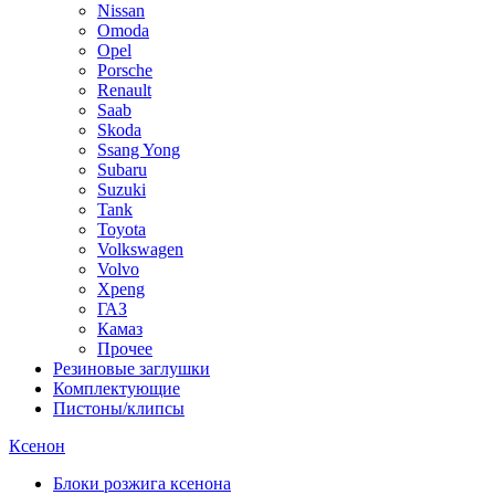
Nissan
Omoda
Opel
Porsche
Renault
Saab
Skoda
Ssang Yong
Subaru
Suzuki
Tank
Toyota
Volkswagen
Volvo
Xpeng
ГАЗ
Камаз
Прочее
Резиновые заглушки
Комплектующие
Пистоны/клипсы
Ксенон
Блоки розжига ксенона