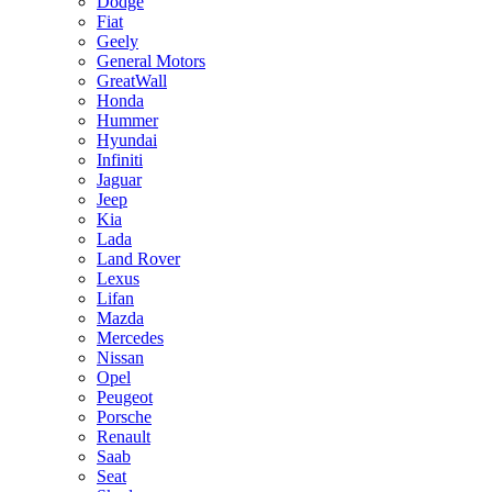
Dodge
Fiat
Geely
General Motors
GreatWall
Honda
Hummer
Hyundai
Infiniti
Jaguar
Jeep
Kia
Lada
Land Rover
Lexus
Lifan
Mazda
Mercedes
Nissan
Opel
Peugeot
Porsche
Renault
Saab
Seat