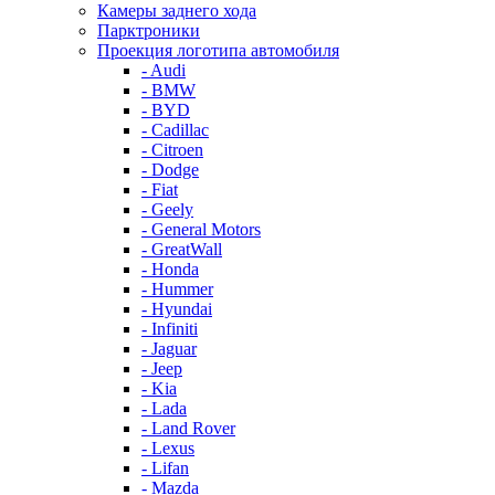
Камеры заднего хода
Парктроники
Проекция логотипа автомобиля
- Audi
- BMW
- BYD
- Cadillac
- Citroen
- Dodge
- Fiat
- Geely
- General Motors
- GreatWall
- Honda
- Hummer
- Hyundai
- Infiniti
- Jaguar
- Jeep
- Kia
- Lada
- Land Rover
- Lexus
- Lifan
- Mazda