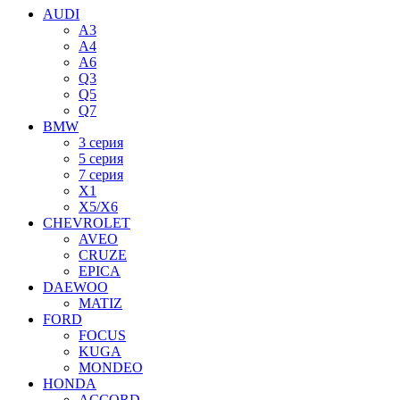
AUDI
A3
A4
A6
Q3
Q5
Q7
BMW
3 серия
5 серия
7 серия
X1
X5/X6
CHEVROLET
AVEO
CRUZE
EPICA
DAEWOO
MATIZ
FORD
FOCUS
KUGA
MONDEO
HONDA
ACCORD