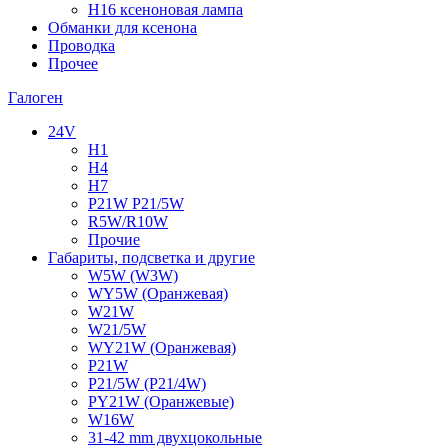
H16 ксеноновая лампа
Обманки для ксенона
Проводка
Прочее
Галоген
24V
H1
H4
H7
P21W P21/5W
R5W/R10W
Прочие
Габариты, подсветка и другие
W5W (W3W)
WY5W (Оранжевая)
W21W
W21/5W
WY21W (Оранжевая)
P21W
P21/5W (P21/4W)
PY21W (Оранжевые)
W16W
31-42 mm двухцокольные