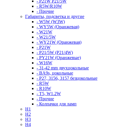
- P21W P21/5W
- R5W/R10W
- Прочие
Габариты, подсветка и другие
- W5W (W3W)
- WY5W (Оранжевая)
- W21W
- W21/5W
- WY21W (Оранжевая)
- P21W
- P21/5W (P21/4W)
- PY21W (Оранжевые)
- W16W
- 31-42 mm двухцокольные
- BA9s, цокольные
- P27, 3156, 3157 безцокольные
- R5W
- R10W
- T5, W1.2W
- Прочие
- Колпачки для ламп
H1
H2
H3
H4