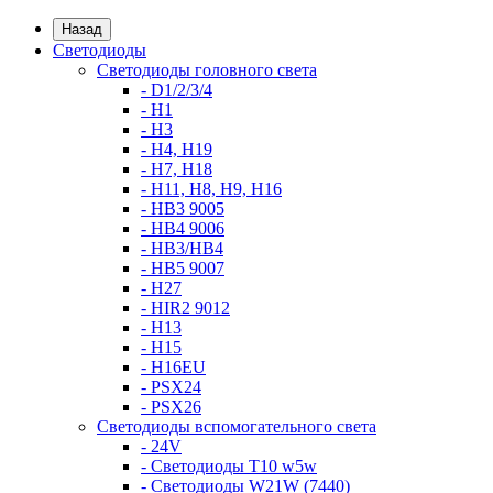
Назад
Светодиоды
Светодиоды головного света
- D1/2/3/4
- H1
- H3
- H4, H19
- H7, H18
- H11, H8, H9, H16
- HB3 9005
- HB4 9006
- HB3/HB4
- HB5 9007
- H27
- HIR2 9012
- H13
- H15
- H16EU
- PSX24
- PSX26
Светодиоды вспомогательного света
- 24V
- Светодиоды T10 w5w
- Светодиоды W21W (7440)