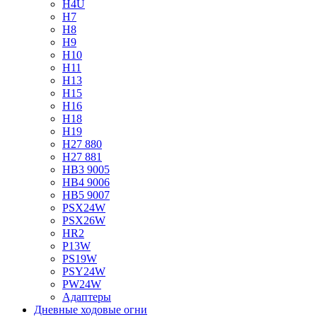
H4U
H7
H8
H9
H10
H11
H13
H15
H16
H18
H19
H27 880
H27 881
HB3 9005
HB4 9006
HB5 9007
PSX24W
PSX26W
HR2
P13W
PS19W
PSY24W
PW24W
Адаптеры
Дневные ходовые огни