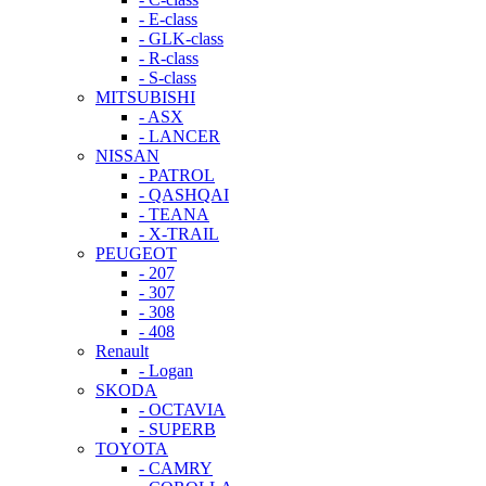
- E-class
- GLK-class
- R-class
- S-class
MITSUBISHI
- ASX
- LANCER
NISSAN
- PATROL
- QASHQAI
- TEANA
- X-TRAIL
PEUGEOT
- 207
- 307
- 308
- 408
Renault
- Logan
SKODA
- OCTAVIA
- SUPERB
TOYOTA
- CAMRY