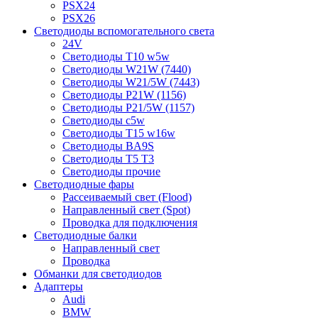
PSX24
PSX26
Светодиоды вспомогательного света
24V
Светодиоды T10 w5w
Светодиоды W21W (7440)
Светодиоды W21/5W (7443)
Светодиоды P21W (1156)
Светодиоды P21/5W (1157)
Светодиоды c5w
Светодиоды T15 w16w
Светодиоды BA9S
Светодиоды T5 T3
Светодиоды прочие
Светодиодные фары
Рассеиваемый свет (Flood)
Направленный свет (Spot)
Проводка для подключения
Светодиодные балки
Направленный свет
Проводка
Обманки для светодиодов
Адаптеры
Audi
BMW