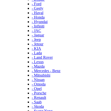
- Ford
- Geely
- Haval
- Honda
- Hyundai
- Infiniti
- JAC
- Jaguar
- Jeep
- Jetour
- KIA
- Lada
- Land Rover
- Lexus
- Mazda
- Mercedes - Benz
- Mitsubishi
- Nissan
- Omoda
- Opel
- Porsche
- Renault
- Saab
- Skoda
- Ssang Yong