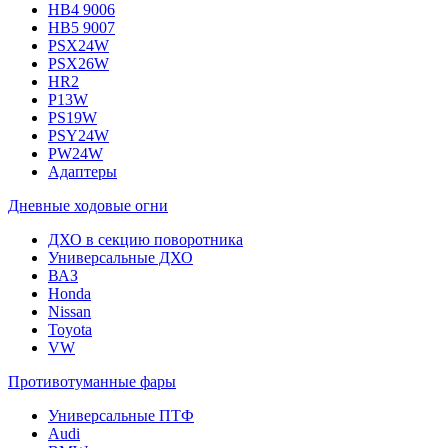
HB4 9006
HB5 9007
PSX24W
PSX26W
HR2
P13W
PS19W
PSY24W
PW24W
Адаптеры
Дневные ходовые огни
ДХО в секцию поворотника
Универсальные ДХО
ВАЗ
Honda
Nissan
Toyota
VW
Противотуманные фары
Универсальные ПТФ
Audi