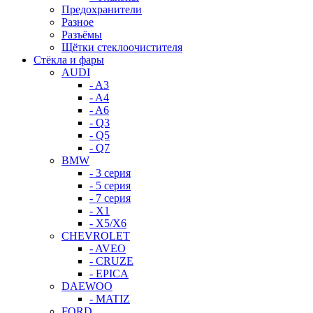
Предохранители
Разное
Разъёмы
Щётки стеклоочистителя
Стёкла и фары
AUDI
- A3
- A4
- A6
- Q3
- Q5
- Q7
BMW
- 3 серия
- 5 серия
- 7 серия
- X1
- X5/X6
CHEVROLET
- AVEO
- CRUZE
- EPICA
DAEWOO
- MATIZ
FORD