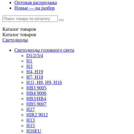
Оптовая распродажа
Новые — на разбор
Каталог
товаров
Каталог
товаров
Светодиоды
Светодиоды головного света
D1/2/3/4
H1
H3
H4, H19
H7, H18
H11, H8, H9, H16
HB3 9005
HB4 9006
HB3/HB4
HB5 9007
H27
HIR2 9012
H13
H15
H16EU