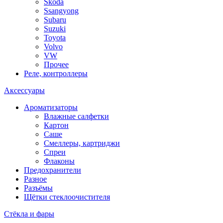
Skoda
Ssangyong
Subaru
Suzuki
Toyota
Volvo
VW
Прочее
Реле, контроллеры
Аксессуары
Ароматизаторы
Влажные салфетки
Картон
Саше
Смеллеры, картриджи
Спреи
Флаконы
Предохранители
Разное
Разъёмы
Щётки стеклоочистителя
Стёкла и фары