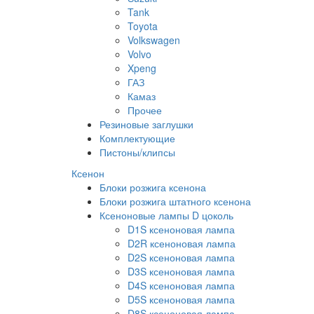
Tank
Toyota
Volkswagen
Volvo
Xpeng
ГАЗ
Камаз
Прочее
Резиновые заглушки
Комплектующие
Пистоны/клипсы
Ксенон
Блоки розжига ксенона
Блоки розжига штатного ксенона
Ксеноновые лампы D цоколь
D1S ксеноновая лампа
D2R ксеноновая лампа
D2S ксеноновая лампа
D3S ксеноновая лампа
D4S ксеноновая лампа
D5S ксеноновая лампа
D8S ксеноновая лампа