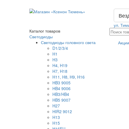
Вез
ул. Тим
Каталог
товаров
Светодиоды
Светодиоды головного света
Акци
D1/2/3/4
H1
H3
H4, H19
H7, H18
H11, H8, H9, H16
HB3 9005
HB4 9006
HB3/HB4
HB5 9007
H27
HIR2 9012
H13
H15
H16EU