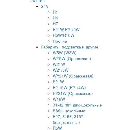
Галоген
24V
H1
H4
H7
P21W P21/5W
R5W/R10W
Прочие
Габариты, подсветка и другие
W5W (W3W)
WY5W (Оранжевая)
W21W
W21/5W
WY21W (Оранжевая)
P21W
P21/5W (P21/4W)
PY21W (Оранжевые)
W16W
31-42 mm двухцокольные
BA9s, цокольные
P27, 3156, 3157
безцокольные
R5W