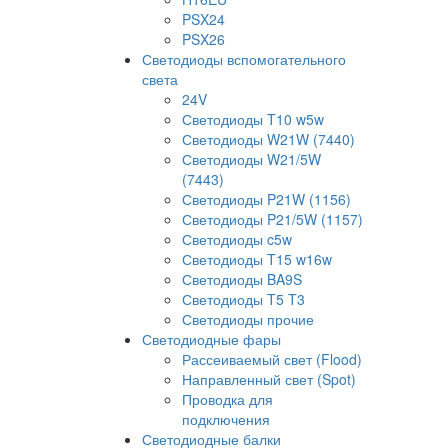
PSX24
PSX26
Светодиоды вспомогательного
света
24V
Светодиоды T10 w5w
Светодиоды W21W (7440)
Светодиоды W21/5W
(7443)
Светодиоды P21W (1156)
Светодиоды P21/5W (1157)
Светодиоды c5w
Светодиоды T15 w16w
Светодиоды BA9S
Светодиоды T5 T3
Светодиоды прочие
Светодиодные фары
Рассеиваемый свет (Flood)
Направленный свет (Spot)
Проводка для
подключения
Светодиодные балки