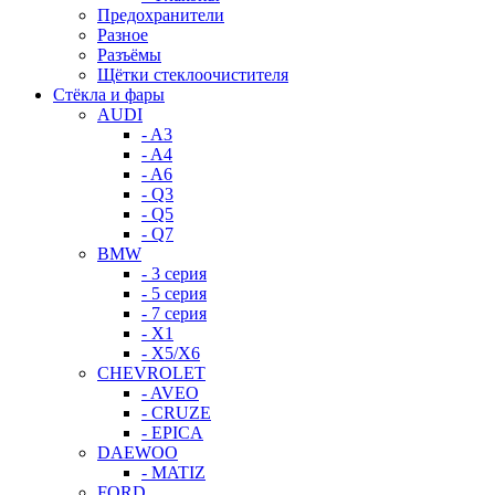
Предохранители
Разное
Разъёмы
Щётки стеклоочистителя
Стёкла и фары
AUDI
- A3
- A4
- A6
- Q3
- Q5
- Q7
BMW
- 3 серия
- 5 серия
- 7 серия
- X1
- X5/X6
CHEVROLET
- AVEO
- CRUZE
- EPICA
DAEWOO
- MATIZ
FORD