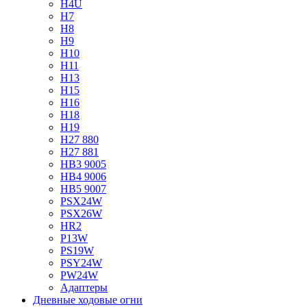
H4U
H7
H8
H9
H10
H11
H13
H15
H16
H18
H19
H27 880
H27 881
HB3 9005
HB4 9006
HB5 9007
PSX24W
PSX26W
HR2
P13W
PS19W
PSY24W
PW24W
Адаптеры
Дневные ходовые огни