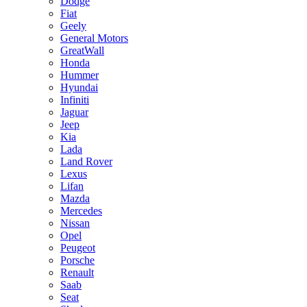
Dodge
Fiat
Geely
General Motors
GreatWall
Honda
Hummer
Hyundai
Infiniti
Jaguar
Jeep
Kia
Lada
Land Rover
Lexus
Lifan
Mazda
Mercedes
Nissan
Opel
Peugeot
Porsche
Renault
Saab
Seat