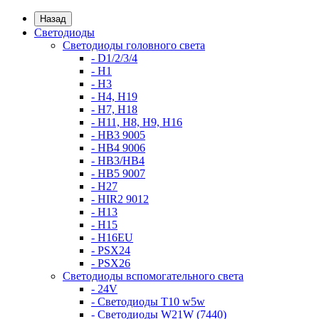
Назад
Светодиоды
Светодиоды головного света
- D1/2/3/4
- H1
- H3
- H4, H19
- H7, H18
- H11, H8, H9, H16
- HB3 9005
- HB4 9006
- HB3/HB4
- HB5 9007
- H27
- HIR2 9012
- H13
- H15
- H16EU
- PSX24
- PSX26
Светодиоды вспомогательного света
- 24V
- Светодиоды T10 w5w
- Светодиоды W21W (7440)