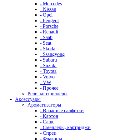
- Mercedes
- Nissan
- Opel
- Peugeot
- Porsche
- Renault
- Saab
- Seat
- Skoda
- Ssangyong
- Subaru
- Suzuki
- Toyota
- Volvo
- VW
- Прочее
Реле, контроллеры
Аксессуары
Ароматизаторы
- Влажные салфетки
- Картон
- Саше
- Смеллеры, картриджи
- Спреи
- Флаконы