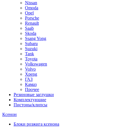
Nissan
Omoda
Opel
Porsche
Renault
Saab
Skoda
Ssang Yong
Subaru
Suzuki
Tank
Toyota
Volkswagen
Volvo
Xpeng
ГАЗ
Камаз
Прочее
Резиновые заглушки
Комплектующие
Пистоны/клипсы
Ксенон
Блоки розжига ксенона