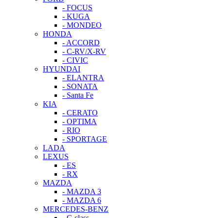
- FOCUS
- KUGA
- MONDEO
HONDA
- ACCORD
- C-RV/X-RV
- CIVIC
HYUNDAI
- ELANTRA
- SONATA
- Santa Fe
KIA
- CERATO
- OPTIMA
- RIO
- SPORTAGE
LADA
LEXUS
- ES
- RX
MAZDA
- MAZDA 3
- MAZDA 6
MERCEDES-BENZ
- C-class