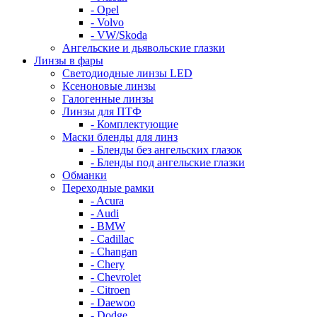
- Opel
- Volvo
- VW/Skoda
Ангельские и дьявольские глазки
Линзы в фары
Светодиодные линзы LED
Ксеноновые линзы
Галогенные линзы
Линзы для ПТФ
- Комплектующие
Маски бленды для линз
- Бленды без ангельских глазок
- Бленды под ангельские глазки
Обманки
Переходные рамки
- Acura
- Audi
- BMW
- Cadillac
- Changan
- Chery
- Chevrolet
- Citroen
- Daewoo
- Dodge