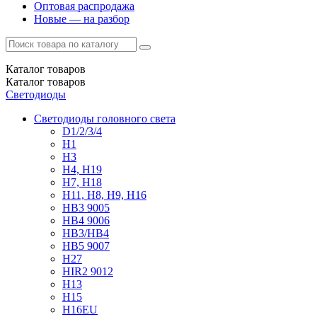
Оптовая распродажа
Новые — на разбор
Каталог
товаров
Каталог
товаров
Светодиоды
Светодиоды головного света
D1/2/3/4
H1
H3
H4, H19
H7, H18
H11, H8, H9, H16
HB3 9005
HB4 9006
HB3/HB4
HB5 9007
H27
HIR2 9012
H13
H15
H16EU