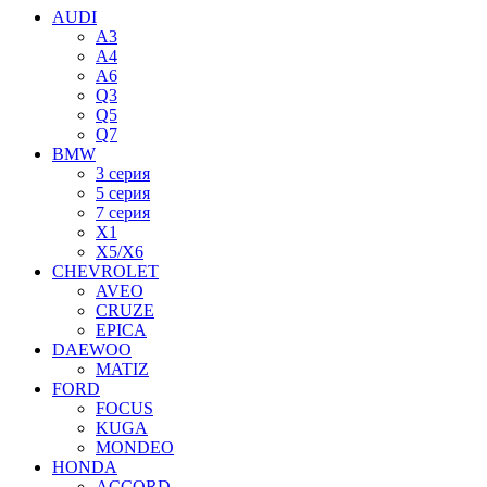
AUDI
A3
A4
A6
Q3
Q5
Q7
BMW
3 серия
5 серия
7 серия
X1
X5/X6
CHEVROLET
AVEO
CRUZE
EPICA
DAEWOO
MATIZ
FORD
FOCUS
KUGA
MONDEO
HONDA
ACCORD