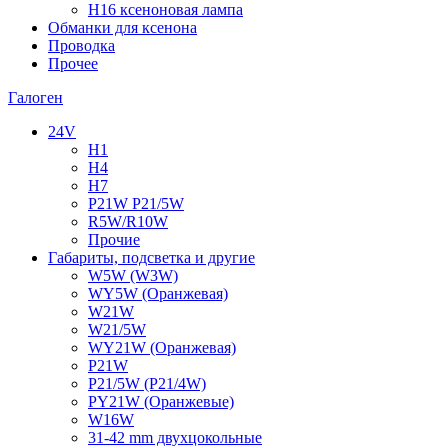
H16 ксеноновая лампа
Обманки для ксенона
Проводка
Прочее
Галоген
24V
H1
H4
H7
P21W P21/5W
R5W/R10W
Прочие
Габариты, подсветка и другие
W5W (W3W)
WY5W (Оранжевая)
W21W
W21/5W
WY21W (Оранжевая)
P21W
P21/5W (P21/4W)
PY21W (Оранжевые)
W16W
31-42 mm двухцокольные