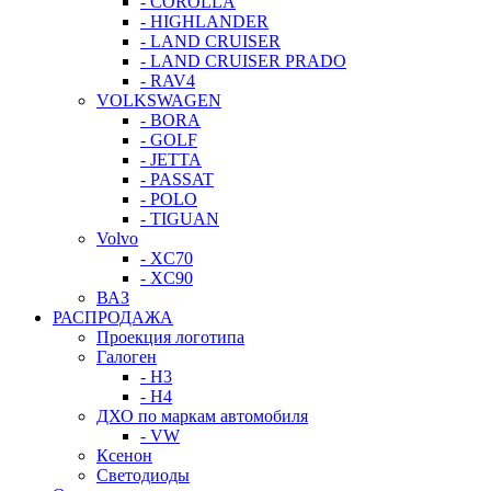
- COROLLA
- HIGHLANDER
- LAND CRUISER
- LAND CRUISER PRADO
- RAV4
VOLKSWAGEN
- BORA
- GOLF
- JETTA
- PASSAT
- POLO
- TIGUAN
Volvo
- XC70
- XC90
ВАЗ
РАСПРОДАЖА
Проекция логотипа
Галоген
- H3
- H4
ДХО по маркам автомобиля
- VW
Ксенон
Светодиоды