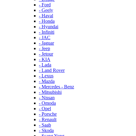
- Ford
- Geely
- Haval
- Honda
- Hyundai
- Infiniti
- JAC
- Jaguar
- Jeep
- Jetour
- KIA
- Lada
- Land Rover
- Lexus
- Mazda
- Mercedes - Benz
- Mitsubishi
- Nissan
- Omoda
- Opel
- Porsche
- Renault
- Saab
- Skoda
- Ssang Yong