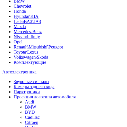
BMW
Chevrolet
Honda
Hyundai\KIA
Lada\ВАЗ\ГАЗ
Mazda
Mercedes-Benz
Nissan\Infinity
Opel
Renault\Mitsubishi\Peugeot
Toyota\Lexus
Volkswagen\Skoda
Комплектующие
Автоэлектроника
Звуковые сигналы
Камеры заднего хода
Парктроники
Проекция логотипа автомобиля
Audi
BMW
BYD
Cadillac
Citroen