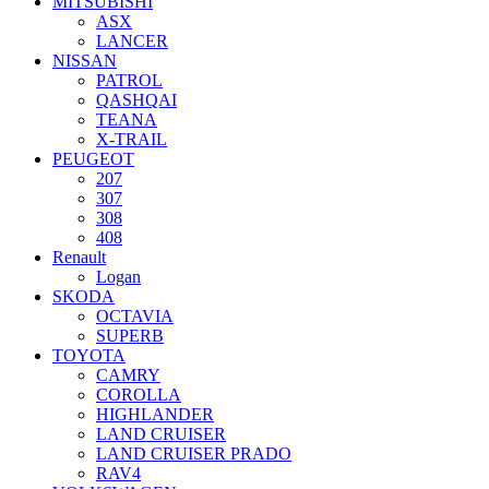
MITSUBISHI
ASX
LANCER
NISSAN
PATROL
QASHQAI
TEANA
X-TRAIL
PEUGEOT
207
307
308
408
Renault
Logan
SKODA
OCTAVIA
SUPERB
TOYOTA
CAMRY
COROLLA
HIGHLANDER
LAND CRUISER
LAND CRUISER PRADO
RAV4