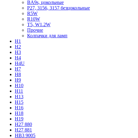
BA9s, цокольные
P27, 3156, 3157 безцокольные
R5W
R10W
T5, W1.2W
Прочие
Колпачки для ламп
H1
H2
H3
H4
H4U
H7
H8
H9
H10
H11
H13
H15
H16
H18
H19
H27 880
H27 881
HB3 9005