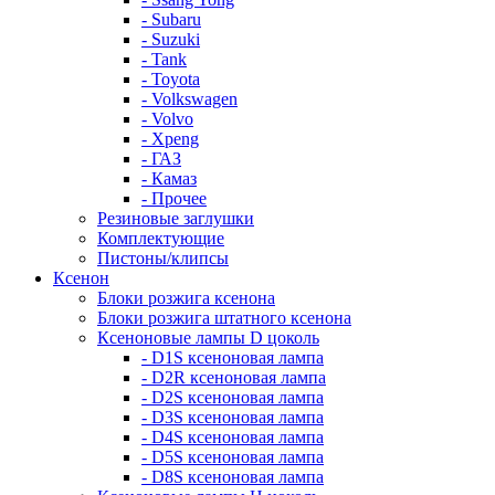
- Subaru
- Suzuki
- Tank
- Toyota
- Volkswagen
- Volvo
- Xpeng
- ГАЗ
- Камаз
- Прочее
Резиновые заглушки
Комплектующие
Пистоны/клипсы
Ксенон
Блоки розжига ксенона
Блоки розжига штатного ксенона
Ксеноновые лампы D цоколь
- D1S ксеноновая лампа
- D2R ксеноновая лампа
- D2S ксеноновая лампа
- D3S ксеноновая лампа
- D4S ксеноновая лампа
- D5S ксеноновая лампа
- D8S ксеноновая лампа