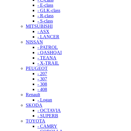
- E-class
- GLK-class
- R-class
- S-class
MITSUBISHI
- ASX
- LANCER
NISSAN
- PATROL
- QASHQAI
- TEANA
- X-TRAIL
PEUGEOT
- 207
- 307
- 308
- 408
Renault
- Logan
SKODA
- OCTAVIA
- SUPERB
TOYOTA
- CAMRY