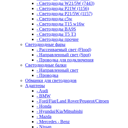
- Светодиоды W21/5W (7443)
- Светодиоды P21W (1156)
- Светодиоды P21/5W (1157)
- Светодиоды c5w
- Светодиоды T15 w16w
- Светодиоды BA9S
- Светодиоды T5 T3
- Светодиоды прочие
Светодиодные фары
- Рассеиваемый свет (Flood)
- Направленный свет (Spot)
- Проводка для подключения
Светодиодные балки
- Направленный свет
- Проводка
Обманки для светодиодов
Адаптеры
- Audi
- BMW
- Ford/Fiat/Land Rover/Peugeot/Citroen
- Honda
- Hyundai/Kia/Mitsubishi
- Mazda
- Mercedes - Benz
- Nissan