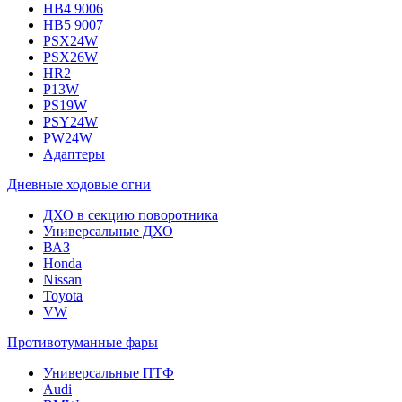
HB4 9006
HB5 9007
PSX24W
PSX26W
HR2
P13W
PS19W
PSY24W
PW24W
Адаптеры
Дневные ходовые огни
ДХО в секцию поворотника
Универсальные ДХО
ВАЗ
Honda
Nissan
Toyota
VW
Противотуманные фары
Универсальные ПТФ
Audi