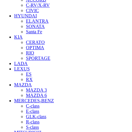
C-RV/X-RV
CIVIC
HYUNDAI
ELANTRA
SONATA
Santa Fe
KIA
CERATO
OPTIMA
RIO
SPORTAGE
LADA
LEXUS
ES
RX
MAZDA
MAZDA 3
MAZDA 6
MERCEDES-BENZ
C-class
E-class
GLK-class
R-class
S-class