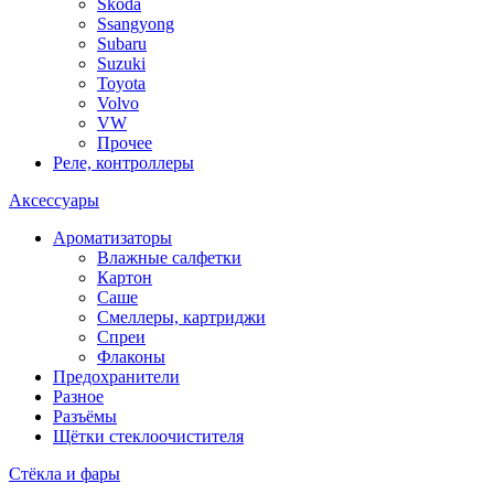
Skoda
Ssangyong
Subaru
Suzuki
Toyota
Volvo
VW
Прочее
Реле, контроллеры
Аксессуары
Ароматизаторы
Влажные салфетки
Картон
Саше
Смеллеры, картриджи
Спреи
Флаконы
Предохранители
Разное
Разъёмы
Щётки стеклоочистителя
Стёкла и фары