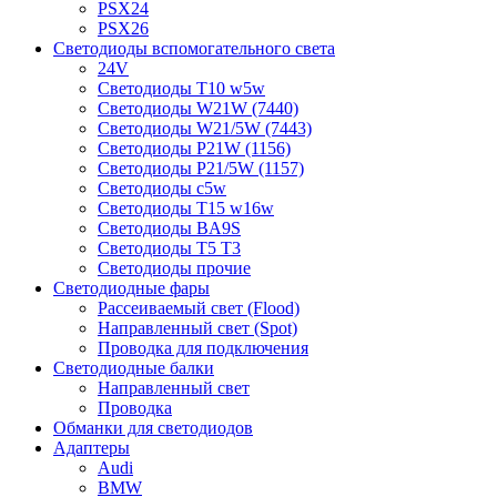
PSX24
PSX26
Светодиоды вспомогательного света
24V
Светодиоды T10 w5w
Светодиоды W21W (7440)
Светодиоды W21/5W (7443)
Светодиоды P21W (1156)
Светодиоды P21/5W (1157)
Светодиоды c5w
Светодиоды T15 w16w
Светодиоды BA9S
Светодиоды T5 T3
Светодиоды прочие
Светодиодные фары
Рассеиваемый свет (Flood)
Направленный свет (Spot)
Проводка для подключения
Светодиодные балки
Направленный свет
Проводка
Обманки для светодиодов
Адаптеры
Audi
BMW