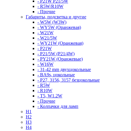
- P21W P21/5W
- R5W/R10W
- Прочие
Габариты, подсветка и другие
- W5W (W3W)
- WY5W (Оранжевая)
- W21W
- W21/5W
- WY21W (Оранжевая)
- P21W
- P21/5W (P21/4W)
- PY21W (Оранжевые)
- W16W
- 31-42 mm двухцокольные
- BA9s, цокольные
- P27, 3156, 3157 безцокольные
- R5W
- R10W
- T5, W1.2W
- Прочие
- Колпачки для ламп
H1
H2
H3
H4