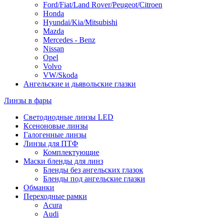
Ford/Fiat/Land Rover/Peugeot/Citroen
Honda
Hyundai/Kia/Mitsubishi
Mazda
Mercedes - Benz
Nissan
Opel
Volvo
VW/Skoda
Ангельские и дьявольские глазки
Линзы в фары
Светодиодные линзы LED
Ксеноновые линзы
Галогенные линзы
Линзы для ПТФ
Комплектующие
Маски бленды для линз
Бленды без ангельских глазок
Бленды под ангельские глазки
Обманки
Переходные рамки
Acura
Audi