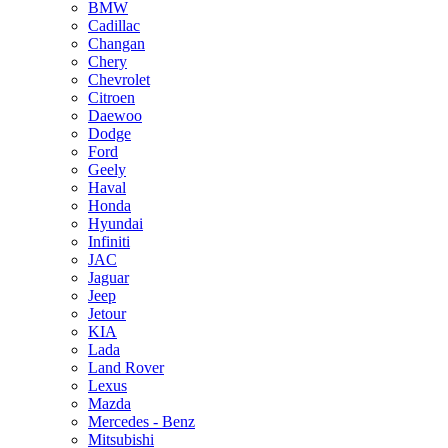
BMW
Cadillac
Changan
Chery
Chevrolet
Citroen
Daewoo
Dodge
Ford
Geely
Haval
Honda
Hyundai
Infiniti
JAC
Jaguar
Jeep
Jetour
KIA
Lada
Land Rover
Lexus
Mazda
Mercedes - Benz
Mitsubishi