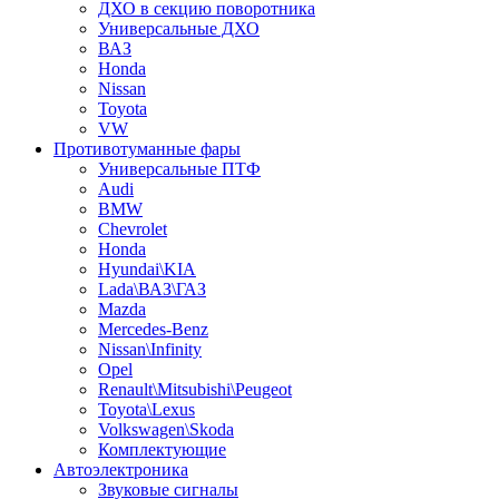
ДХО в секцию поворотника
Универсальные ДХО
ВАЗ
Honda
Nissan
Toyota
VW
Противотуманные фары
Универсальные ПТФ
Audi
BMW
Chevrolet
Honda
Hyundai\KIA
Lada\ВАЗ\ГАЗ
Mazda
Mercedes-Benz
Nissan\Infinity
Opel
Renault\Mitsubishi\Peugeot
Toyota\Lexus
Volkswagen\Skoda
Комплектующие
Автоэлектроника
Звуковые сигналы