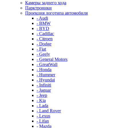
Камеры заднего хода
Парктроники
Проекция логотипа автомобиля
- Audi
- BMW
- BYD
- Cadillac
- Citroen
- Dodge
- Fiat
- Geely
- General Motors
- GreatWall
- Honda
- Hummer
- Hyundai
- Infiniti
- Jaguar
- Jeep
- Kia
- Lada
- Land Rover
- Lexus
- Lifan
- Mazda