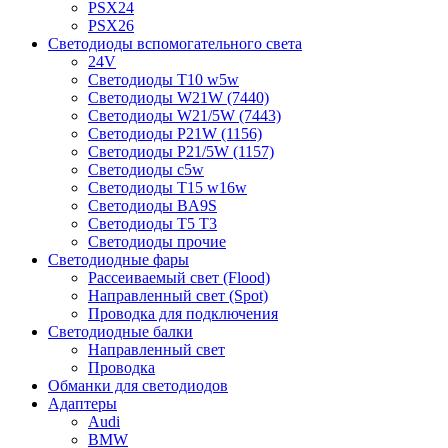
PSX24
PSX26
Светодиоды вспомогательного света
24V
Светодиоды T10 w5w
Светодиоды W21W (7440)
Светодиоды W21/5W (7443)
Светодиоды P21W (1156)
Светодиоды P21/5W (1157)
Светодиоды c5w
Светодиоды T15 w16w
Светодиоды BA9S
Светодиоды T5 T3
Светодиоды прочие
Светодиодные фары
Рассеиваемый свет (Flood)
Направленный свет (Spot)
Проводка для подключения
Светодиодные балки
Направленный свет
Проводка
Обманки для светодиодов
Адаптеры
Audi
BMW