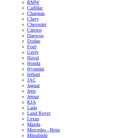
BMW
Cadillac
Changan
Chery
Chevrolet
Citroen
Daewoo
Dodge
Ford
Geely
Haval
Honda
Hyundai
Infiniti
JAC
Jaguar
Jeep
Jetour
KIA
Lada
Land Rover
Lexus
Mazda
Mercedes - Benz
Mitsubishi