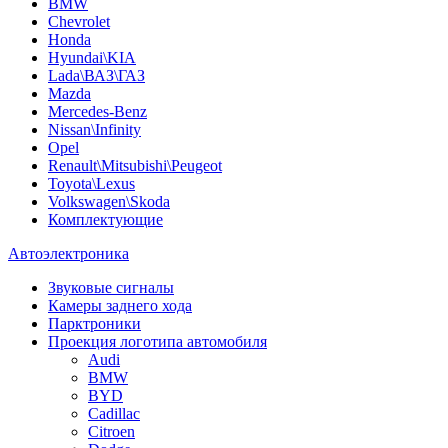
BMW
Chevrolet
Honda
Hyundai\KIA
Lada\ВАЗ\ГАЗ
Mazda
Mercedes-Benz
Nissan\Infinity
Opel
Renault\Mitsubishi\Peugeot
Toyota\Lexus
Volkswagen\Skoda
Комплектующие
Автоэлектроника
Звуковые сигналы
Камеры заднего хода
Парктроники
Проекция логотипа автомобиля
Audi
BMW
BYD
Cadillac
Citroen