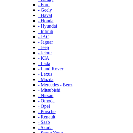
- Ford
- Geely
- Haval
- Honda
- Hyundai
- Infiniti
- JAC
- Jaguar
- Jeep
- Jetour
- KIA
- Lada
- Land Rover
- Lexus
- Mazda
- Mercedes - Benz
- Mitsubishi
- Nissan
- Omoda
- Opel
- Porsche
- Renault
- Saab
- Skoda
- Ssang Yong