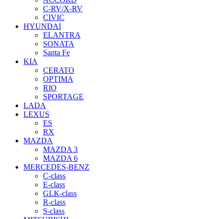
C-RV/X-RV
CIVIC
HYUNDAI
ELANTRA
SONATA
Santa Fe
KIA
CERATO
OPTIMA
RIO
SPORTAGE
LADA
LEXUS
ES
RX
MAZDA
MAZDA 3
MAZDA 6
MERCEDES-BENZ
C-class
E-class
GLK-class
R-class
S-class