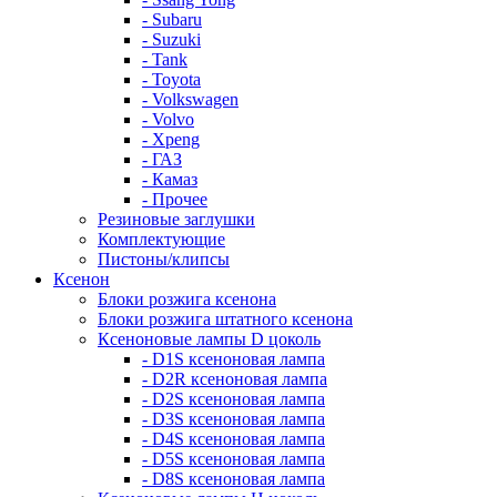
- Subaru
- Suzuki
- Tank
- Toyota
- Volkswagen
- Volvo
- Xpeng
- ГАЗ
- Камаз
- Прочее
Резиновые заглушки
Комплектующие
Пистоны/клипсы
Ксенон
Блоки розжига ксенона
Блоки розжига штатного ксенона
Ксеноновые лампы D цоколь
- D1S ксеноновая лампа
- D2R ксеноновая лампа
- D2S ксеноновая лампа
- D3S ксеноновая лампа
- D4S ксеноновая лампа
- D5S ксеноновая лампа
- D8S ксеноновая лампа