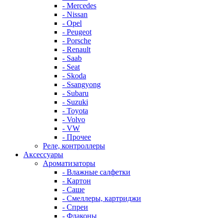
- Mercedes
- Nissan
- Opel
- Peugeot
- Porsche
- Renault
- Saab
- Seat
- Skoda
- Ssangyong
- Subaru
- Suzuki
- Toyota
- Volvo
- VW
- Прочее
Реле, контроллеры
Аксессуары
Ароматизаторы
- Влажные салфетки
- Картон
- Саше
- Смеллеры, картриджи
- Спреи
- Флаконы