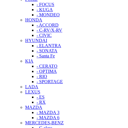
- FOCUS
- KUGA
- MONDEO
HONDA
- ACCORD
- C-RV/X-RV
- CIVIC
HYUNDAI
- ELANTRA
- SONATA
- Santa Fe
KIA
- CERATO
- OPTIMA
- RIO
- SPORTAGE
LADA
LEXUS
- ES
- RX
MAZDA
- MAZDA 3
- MAZDA 6
MERCEDES-BENZ
- C-class