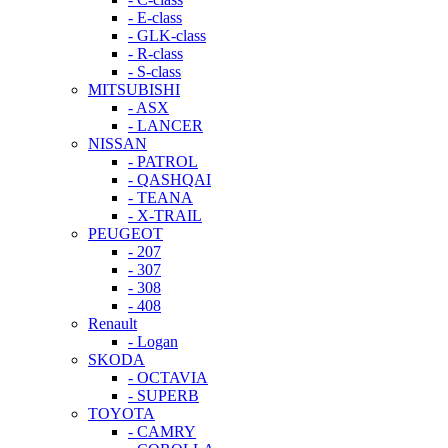
- E-class
- GLK-class
- R-class
- S-class
MITSUBISHI
- ASX
- LANCER
NISSAN
- PATROL
- QASHQAI
- TEANA
- X-TRAIL
PEUGEOT
- 207
- 307
- 308
- 408
Renault
- Logan
SKODA
- OCTAVIA
- SUPERB
TOYOTA
- CAMRY