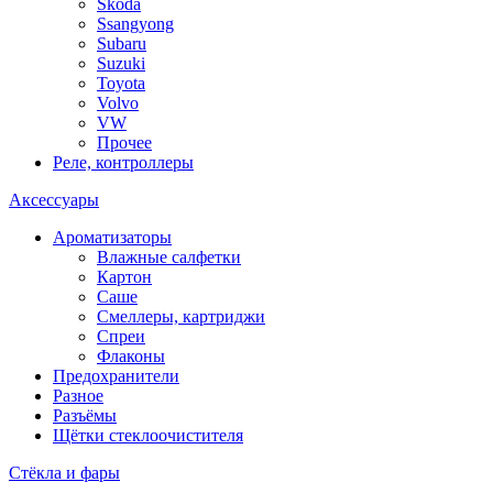
Skoda
Ssangyong
Subaru
Suzuki
Toyota
Volvo
VW
Прочее
Реле, контроллеры
Аксессуары
Ароматизаторы
Влажные салфетки
Картон
Саше
Смеллеры, картриджи
Спреи
Флаконы
Предохранители
Разное
Разъёмы
Щётки стеклоочистителя
Стёкла и фары