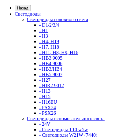
Назад
Светодиоды
Светодиоды головного света
- D1/2/3/4
- H1
- H3
- H4, H19
- H7, H18
- H11, H8, H9, H16
- HB3 9005
- HB4 9006
- HB3/HB4
- HB5 9007
- H27
- HIR2 9012
- H13
- H15
- H16EU
- PSX24
- PSX26
Светодиоды вспомогательного света
- 24V
- Светодиоды T10 w5w
- Светодиоды W21W (7440)