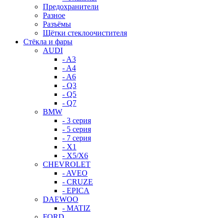
Предохранители
Разное
Разъёмы
Щётки стеклоочистителя
Стёкла и фары
AUDI
- A3
- A4
- A6
- Q3
- Q5
- Q7
BMW
- 3 серия
- 5 серия
- 7 серия
- X1
- X5/X6
CHEVROLET
- AVEO
- CRUZE
- EPICA
DAEWOO
- MATIZ
FORD