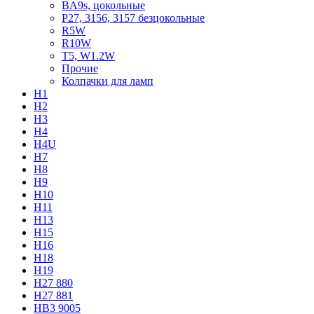
BA9s, цокольные
P27, 3156, 3157 безцокольные
R5W
R10W
T5, W1.2W
Прочие
Колпачки для ламп
H1
H2
H3
H4
H4U
H7
H8
H9
H10
H11
H13
H15
H16
H18
H19
H27 880
H27 881
HB3 9005