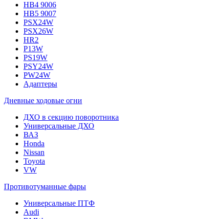
HB4 9006
HB5 9007
PSX24W
PSX26W
HR2
P13W
PS19W
PSY24W
PW24W
Адаптеры
Дневные ходовые огни
ДХО в секцию поворотника
Универсальные ДХО
ВАЗ
Honda
Nissan
Toyota
VW
Противотуманные фары
Универсальные ПТФ
Audi