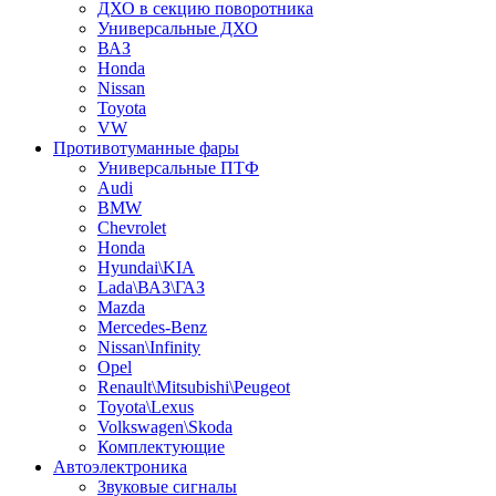
ДХО в секцию поворотника
Универсальные ДХО
ВАЗ
Honda
Nissan
Toyota
VW
Противотуманные фары
Универсальные ПТФ
Audi
BMW
Chevrolet
Honda
Hyundai\KIA
Lada\ВАЗ\ГАЗ
Mazda
Mercedes-Benz
Nissan\Infinity
Opel
Renault\Mitsubishi\Peugeot
Toyota\Lexus
Volkswagen\Skoda
Комплектующие
Автоэлектроника
Звуковые сигналы