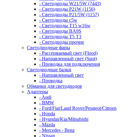
- Светодиоды W21/5W (7443)
- Светодиоды P21W (1156)
- Светодиоды P21/5W (1157)
- Светодиоды c5w
- Светодиоды T15 w16w
- Светодиоды BA9S
- Светодиоды T5 T3
- Светодиоды прочие
Светодиодные фары
- Рассеиваемый свет (Flood)
- Направленный свет (Spot)
- Проводка для подключения
Светодиодные балки
- Направленный свет
- Проводка
Обманки для светодиодов
Адаптеры
- Audi
- BMW
- Ford/Fiat/Land Rover/Peugeot/Citroen
- Honda
- Hyundai/Kia/Mitsubishi
- Mazda
- Mercedes - Benz
- Nissan