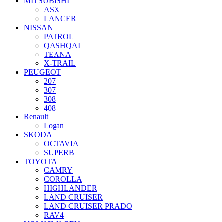
MITSUBISHI
ASX
LANCER
NISSAN
PATROL
QASHQAI
TEANA
X-TRAIL
PEUGEOT
207
307
308
408
Renault
Logan
SKODA
OCTAVIA
SUPERB
TOYOTA
CAMRY
COROLLA
HIGHLANDER
LAND CRUISER
LAND CRUISER PRADO
RAV4