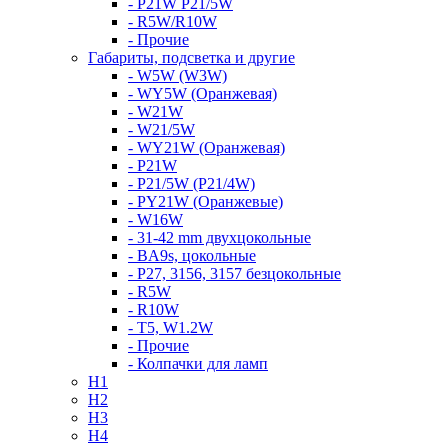
- P21W P21/5W
- R5W/R10W
- Прочие
Габариты, подсветка и другие
- W5W (W3W)
- WY5W (Оранжевая)
- W21W
- W21/5W
- WY21W (Оранжевая)
- P21W
- P21/5W (P21/4W)
- PY21W (Оранжевые)
- W16W
- 31-42 mm двухцокольные
- BA9s, цокольные
- P27, 3156, 3157 безцокольные
- R5W
- R10W
- T5, W1.2W
- Прочие
- Колпачки для ламп
H1
H2
H3
H4