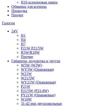
H16 ксеноновая лампа
Обманки для ксенона
Проводка
Прочее
Галоген
24V
H1
H4
H7
P21W P21/5W
R5W/R10W
Прочие
Габариты, подсветка и другие
W5W (W3W)
WY5W (Оранжевая)
W21W
W21/5W
WY21W (Оранжевая)
P21W
P21/5W (P21/4W)
PY21W (Оранжевые)
W16W
31-42 mm двухцокольные