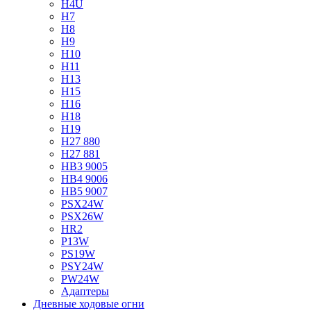
H4U
H7
H8
H9
H10
H11
H13
H15
H16
H18
H19
H27 880
H27 881
HB3 9005
HB4 9006
HB5 9007
PSX24W
PSX26W
HR2
P13W
PS19W
PSY24W
PW24W
Адаптеры
Дневные ходовые огни