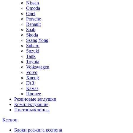
Nissan
Omoda
Opel
Porsche
Renault
Saab
Skoda
Ssang Yong
Subaru
Suzuki
Tank
Toyota
Volkswagen
Volvo
Xpeng
ГАЗ
Камаз
Прочее
Резиновые заглушки
Комплектующие
Пистоны/клипсы
Ксенон
Блоки розжига ксенона