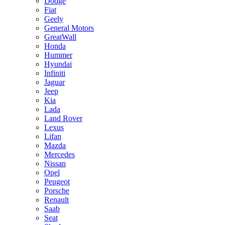
Dodge
Fiat
Geely
General Motors
GreatWall
Honda
Hummer
Hyundai
Infiniti
Jaguar
Jeep
Kia
Lada
Land Rover
Lexus
Lifan
Mazda
Mercedes
Nissan
Opel
Peugeot
Porsche
Renault
Saab
Seat