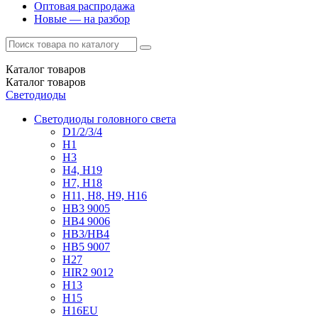
Оптовая распродажа
Новые — на разбор
Каталог
товаров
Каталог
товаров
Светодиоды
Светодиоды головного света
D1/2/3/4
H1
H3
H4, H19
H7, H18
H11, H8, H9, H16
HB3 9005
HB4 9006
HB3/HB4
HB5 9007
H27
HIR2 9012
H13
H15
H16EU