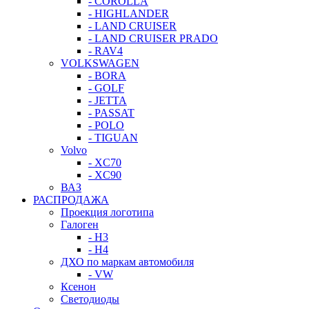
- COROLLA
- HIGHLANDER
- LAND CRUISER
- LAND CRUISER PRADO
- RAV4
VOLKSWAGEN
- BORA
- GOLF
- JETTA
- PASSAT
- POLO
- TIGUAN
Volvo
- XC70
- XC90
ВАЗ
РАСПРОДАЖА
Проекция логотипа
Галоген
- H3
- H4
ДХО по маркам автомобиля
- VW
Ксенон
Светодиоды