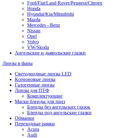
Ford/Fiat/Land Rover/Peugeot/Citroen
Honda
Hyundai/Kia/Mitsubishi
Mazda
Mercedes - Benz
Nissan
Opel
Volvo
VW/Skoda
Ангельские и дьявольские глазки
Линзы в фары
Светодиодные линзы LED
Ксеноновые линзы
Галогенные линзы
Линзы для ПТФ
Комплектующие
Маски бленды для линз
Бленды без ангельских глазок
Бленды под ангельские глазки
Обманки
Переходные рамки
Acura
Audi