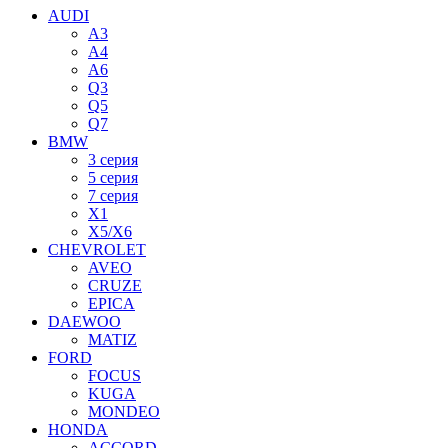
AUDI
A3
A4
A6
Q3
Q5
Q7
BMW
3 серия
5 серия
7 серия
X1
X5/X6
CHEVROLET
AVEO
CRUZE
EPICA
DAEWOO
MATIZ
FORD
FOCUS
KUGA
MONDEO
HONDA
ACCORD