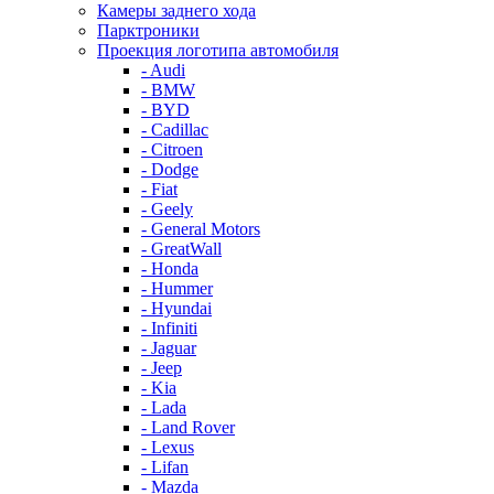
Камеры заднего хода
Парктроники
Проекция логотипа автомобиля
- Audi
- BMW
- BYD
- Cadillac
- Citroen
- Dodge
- Fiat
- Geely
- General Motors
- GreatWall
- Honda
- Hummer
- Hyundai
- Infiniti
- Jaguar
- Jeep
- Kia
- Lada
- Land Rover
- Lexus
- Lifan
- Mazda