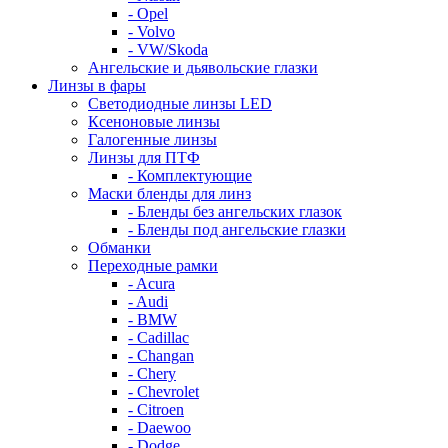
- Opel
- Volvo
- VW/Skoda
Ангельские и дьявольские глазки
Линзы в фары
Светодиодные линзы LED
Ксеноновые линзы
Галогенные линзы
Линзы для ПТФ
- Комплектующие
Маски бленды для линз
- Бленды без ангельских глазок
- Бленды под ангельские глазки
Обманки
Переходные рамки
- Acura
- Audi
- BMW
- Cadillac
- Changan
- Chery
- Chevrolet
- Citroen
- Daewoo
- Dodge