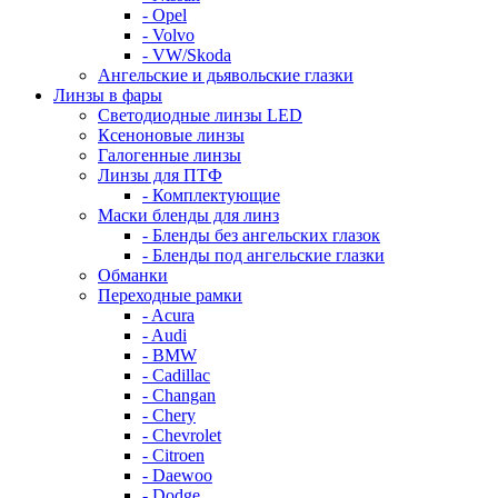
- Opel
- Volvo
- VW/Skoda
Ангельские и дьявольские глазки
Линзы в фары
Светодиодные линзы LED
Ксеноновые линзы
Галогенные линзы
Линзы для ПТФ
- Комплектующие
Маски бленды для линз
- Бленды без ангельских глазок
- Бленды под ангельские глазки
Обманки
Переходные рамки
- Acura
- Audi
- BMW
- Cadillac
- Changan
- Chery
- Chevrolet
- Citroen
- Daewoo
- Dodge