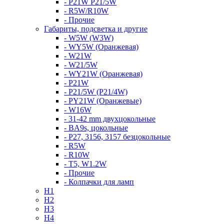
- P21W P21/5W
- R5W/R10W
- Прочие
Габариты, подсветка и другие
- W5W (W3W)
- WY5W (Оранжевая)
- W21W
- W21/5W
- WY21W (Оранжевая)
- P21W
- P21/5W (P21/4W)
- PY21W (Оранжевые)
- W16W
- 31-42 mm двухцокольные
- BA9s, цокольные
- P27, 3156, 3157 безцокольные
- R5W
- R10W
- T5, W1.2W
- Прочие
- Колпачки для ламп
H1
H2
H3
H4