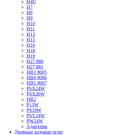
H4U
H7
H8
H9
H10
H11
H13
H15
H16
H18
H19
H27 880
H27 881
HB3 9005
HB4 9006
HB5 9007
PSX24W
PSX26W
HR2
P13W
PS19W
PSY24W
PW24W
Адаптеры
Дневные ходовые огни