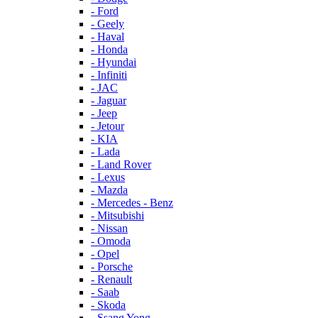
- Ford
- Geely
- Haval
- Honda
- Hyundai
- Infiniti
- JAC
- Jaguar
- Jeep
- Jetour
- KIA
- Lada
- Land Rover
- Lexus
- Mazda
- Mercedes - Benz
- Mitsubishi
- Nissan
- Omoda
- Opel
- Porsche
- Renault
- Saab
- Skoda
- Ssang Yong