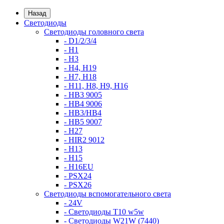
Назад
Светодиоды
Светодиоды головного света
- D1/2/3/4
- H1
- H3
- H4, H19
- H7, H18
- H11, H8, H9, H16
- HB3 9005
- HB4 9006
- HB3/HB4
- HB5 9007
- H27
- HIR2 9012
- H13
- H15
- H16EU
- PSX24
- PSX26
Светодиоды вспомогательного света
- 24V
- Светодиоды T10 w5w
- Светодиоды W21W (7440)