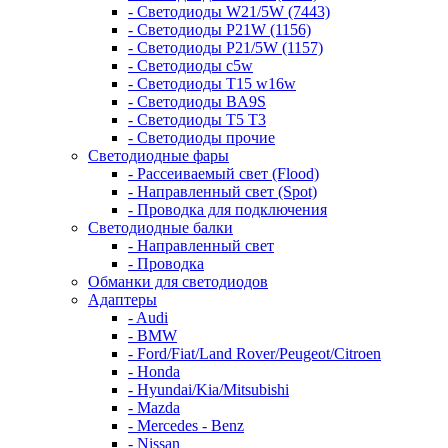
- Светодиоды W21/5W (7443)
- Светодиоды P21W (1156)
- Светодиоды P21/5W (1157)
- Светодиоды c5w
- Светодиоды T15 w16w
- Светодиоды BA9S
- Светодиоды T5 T3
- Светодиоды прочие
Светодиодные фары
- Рассеиваемый свет (Flood)
- Направленный свет (Spot)
- Проводка для подключения
Светодиодные балки
- Направленный свет
- Проводка
Обманки для светодиодов
Адаптеры
- Audi
- BMW
- Ford/Fiat/Land Rover/Peugeot/Citroen
- Honda
- Hyundai/Kia/Mitsubishi
- Mazda
- Mercedes - Benz
- Nissan