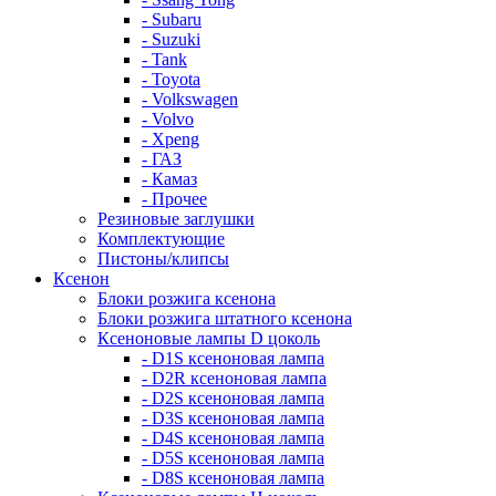
- Subaru
- Suzuki
- Tank
- Toyota
- Volkswagen
- Volvo
- Xpeng
- ГАЗ
- Камаз
- Прочее
Резиновые заглушки
Комплектующие
Пистоны/клипсы
Ксенон
Блоки розжига ксенона
Блоки розжига штатного ксенона
Ксеноновые лампы D цоколь
- D1S ксеноновая лампа
- D2R ксеноновая лампа
- D2S ксеноновая лампа
- D3S ксеноновая лампа
- D4S ксеноновая лампа
- D5S ксеноновая лампа
- D8S ксеноновая лампа