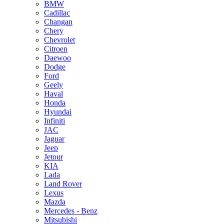
BMW
Cadillac
Changan
Chery
Chevrolet
Citroen
Daewoo
Dodge
Ford
Geely
Haval
Honda
Hyundai
Infiniti
JAC
Jaguar
Jeep
Jetour
KIA
Lada
Land Rover
Lexus
Mazda
Mercedes - Benz
Mitsubishi