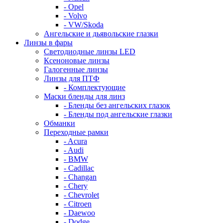
- Opel
- Volvo
- VW/Skoda
Ангельские и дьявольские глазки
Линзы в фары
Светодиодные линзы LED
Ксеноновые линзы
Галогенные линзы
Линзы для ПТФ
- Комплектующие
Маски бленды для линз
- Бленды без ангельских глазок
- Бленды под ангельские глазки
Обманки
Переходные рамки
- Acura
- Audi
- BMW
- Cadillac
- Changan
- Chery
- Chevrolet
- Citroen
- Daewoo
- Dodge