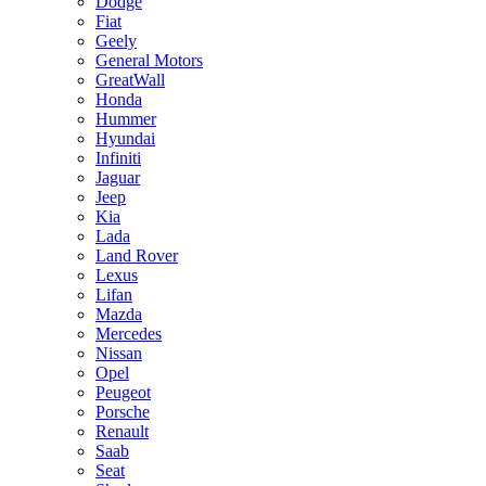
Dodge
Fiat
Geely
General Motors
GreatWall
Honda
Hummer
Hyundai
Infiniti
Jaguar
Jeep
Kia
Lada
Land Rover
Lexus
Lifan
Mazda
Mercedes
Nissan
Opel
Peugeot
Porsche
Renault
Saab
Seat