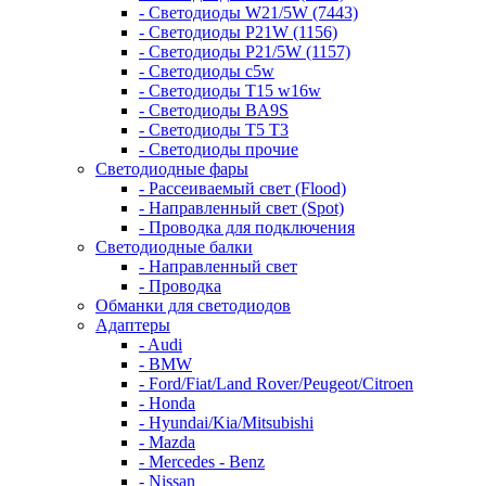
- Светодиоды W21/5W (7443)
- Светодиоды P21W (1156)
- Светодиоды P21/5W (1157)
- Светодиоды c5w
- Светодиоды T15 w16w
- Светодиоды BA9S
- Светодиоды T5 T3
- Светодиоды прочие
Светодиодные фары
- Рассеиваемый свет (Flood)
- Направленный свет (Spot)
- Проводка для подключения
Светодиодные балки
- Направленный свет
- Проводка
Обманки для светодиодов
Адаптеры
- Audi
- BMW
- Ford/Fiat/Land Rover/Peugeot/Citroen
- Honda
- Hyundai/Kia/Mitsubishi
- Mazda
- Mercedes - Benz
- Nissan