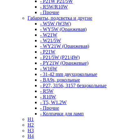
- P21W P21/5W
- R5W/R10W
- Прочие
Габариты, подсветка и другие
- W5W (W3W)
- WY5W (Оранжевая)
- W21W
- W21/5W
- WY21W (Оранжевая)
- P21W
- P21/5W (P21/4W)
- PY21W (Оранжевые)
- W16W
- 31-42 mm двухцокольные
- BA9s, цокольные
- P27, 3156, 3157 безцокольные
- R5W
- R10W
- T5, W1.2W
- Прочие
- Колпачки для ламп
H1
H2
H3
H4