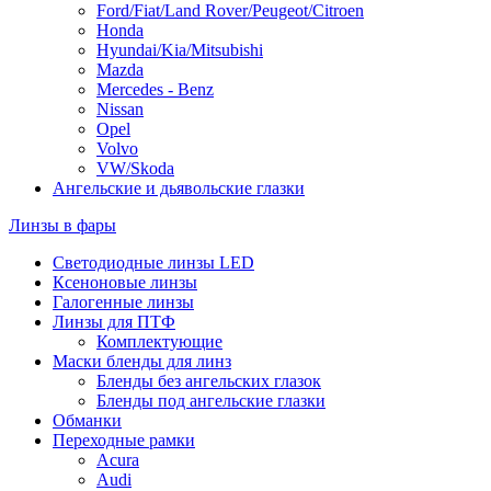
Ford/Fiat/Land Rover/Peugeot/Citroen
Honda
Hyundai/Kia/Mitsubishi
Mazda
Mercedes - Benz
Nissan
Opel
Volvo
VW/Skoda
Ангельские и дьявольские глазки
Линзы в фары
Светодиодные линзы LED
Ксеноновые линзы
Галогенные линзы
Линзы для ПТФ
Комплектующие
Маски бленды для линз
Бленды без ангельских глазок
Бленды под ангельские глазки
Обманки
Переходные рамки
Acura
Audi