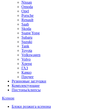
Nissan
Omoda
Opel
Porsche
Renault
Saab
Skoda
Ssang Yong
Subaru
Suzuki
Tank
Toyota
Volkswagen
Volvo
Xpeng
ГАЗ
Камаз
Прочее
Резиновые заглушки
Комплектующие
Пистоны/клипсы
Ксенон
Блоки розжига ксенона