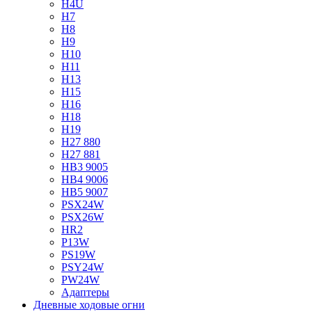
H4U
H7
H8
H9
H10
H11
H13
H15
H16
H18
H19
H27 880
H27 881
HB3 9005
HB4 9006
HB5 9007
PSX24W
PSX26W
HR2
P13W
PS19W
PSY24W
PW24W
Адаптеры
Дневные ходовые огни