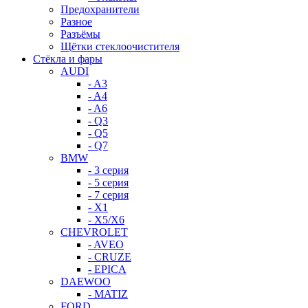
Предохранители
Разное
Разъёмы
Щётки стеклоочистителя
Стёкла и фары
AUDI
- A3
- A4
- A6
- Q3
- Q5
- Q7
BMW
- 3 серия
- 5 серия
- 7 серия
- X1
- X5/X6
CHEVROLET
- AVEO
- CRUZE
- EPICA
DAEWOO
- MATIZ
FORD