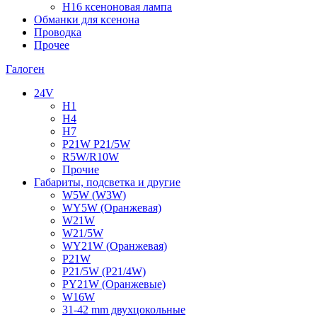
H16 ксеноновая лампа
Обманки для ксенона
Проводка
Прочее
Галоген
24V
H1
H4
H7
P21W P21/5W
R5W/R10W
Прочие
Габариты, подсветка и другие
W5W (W3W)
WY5W (Оранжевая)
W21W
W21/5W
WY21W (Оранжевая)
P21W
P21/5W (P21/4W)
PY21W (Оранжевые)
W16W
31-42 mm двухцокольные