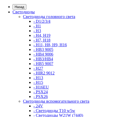
Назад
Светодиоды
Светодиоды головного света
- D1/2/3/4
- H1
- H3
- H4, H19
- H7, H18
- H11, H8, H9, H16
- HB3 9005
- HB4 9006
- HB3/HB4
- HB5 9007
- H27
- HIR2 9012
- H13
- H15
- H16EU
- PSX24
- PSX26
Светодиоды вспомогательного света
- 24V
- Светодиоды T10 w5w
- Светодиоды W21W (7440)