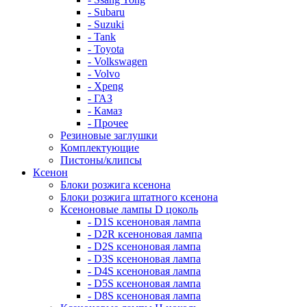
- Subaru
- Suzuki
- Tank
- Toyota
- Volkswagen
- Volvo
- Xpeng
- ГАЗ
- Камаз
- Прочее
Резиновые заглушки
Комплектующие
Пистоны/клипсы
Ксенон
Блоки розжига ксенона
Блоки розжига штатного ксенона
Ксеноновые лампы D цоколь
- D1S ксеноновая лампа
- D2R ксеноновая лампа
- D2S ксеноновая лампа
- D3S ксеноновая лампа
- D4S ксеноновая лампа
- D5S ксеноновая лампа
- D8S ксеноновая лампа