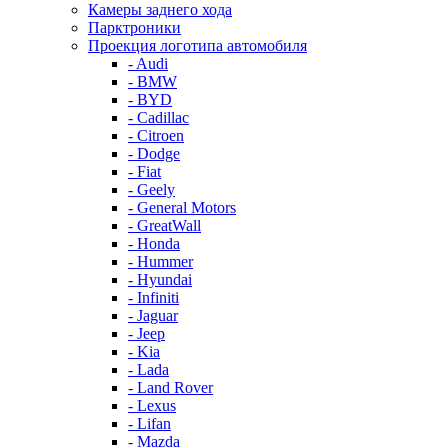
Камеры заднего хода
Парктроники
Проекция логотипа автомобиля
- Audi
- BMW
- BYD
- Cadillac
- Citroen
- Dodge
- Fiat
- Geely
- General Motors
- GreatWall
- Honda
- Hummer
- Hyundai
- Infiniti
- Jaguar
- Jeep
- Kia
- Lada
- Land Rover
- Lexus
- Lifan
- Mazda