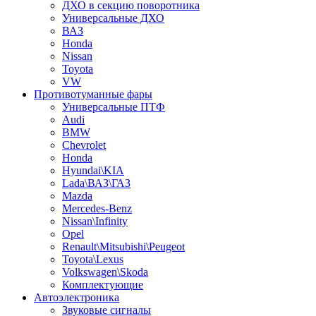
ДХО в секцию поворотника
Универсальные ДХО
ВАЗ
Honda
Nissan
Toyota
VW
Противотуманные фары
Универсальные ПТФ
Audi
BMW
Chevrolet
Honda
Hyundai\KIA
Lada\ВАЗ\ГАЗ
Mazda
Mercedes-Benz
Nissan\Infinity
Opel
Renault\Mitsubishi\Peugeot
Toyota\Lexus
Volkswagen\Skoda
Комплектующие
Автоэлектроника
Звуковые сигналы