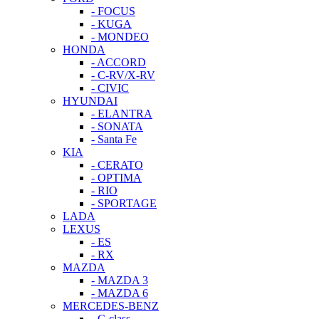
- FOCUS
- KUGA
- MONDEO
HONDA
- ACCORD
- C-RV/X-RV
- CIVIC
HYUNDAI
- ELANTRA
- SONATA
- Santa Fe
KIA
- CERATO
- OPTIMA
- RIO
- SPORTAGE
LADA
LEXUS
- ES
- RX
MAZDA
- MAZDA 3
- MAZDA 6
MERCEDES-BENZ
- C-class