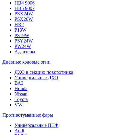
HB4 9006
HB5 9007
PSX24W
PSX26W
HR2
P13W
PS19W
PSY24W
PW24W
Адаптеры
Дневные ходовые огни
ДХО в секцию поворотника
Универсальные ДХО
ВАЗ
Honda
Nissan
Toyota
VW
Противотуманные фары
Универсальные ПТФ
Audi