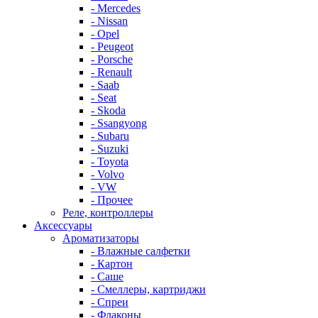
- Mercedes
- Nissan
- Opel
- Peugeot
- Porsche
- Renault
- Saab
- Seat
- Skoda
- Ssangyong
- Subaru
- Suzuki
- Toyota
- Volvo
- VW
- Прочее
Реле, контроллеры
Аксессуары
Ароматизаторы
- Влажные салфетки
- Картон
- Саше
- Смеллеры, картриджи
- Спреи
- Флаконы