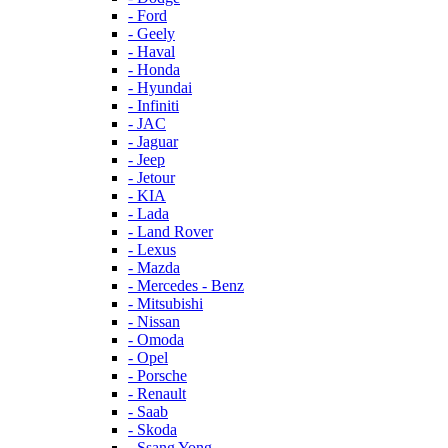
- Ford
- Geely
- Haval
- Honda
- Hyundai
- Infiniti
- JAC
- Jaguar
- Jeep
- Jetour
- KIA
- Lada
- Land Rover
- Lexus
- Mazda
- Mercedes - Benz
- Mitsubishi
- Nissan
- Omoda
- Opel
- Porsche
- Renault
- Saab
- Skoda
- Ssang Yong