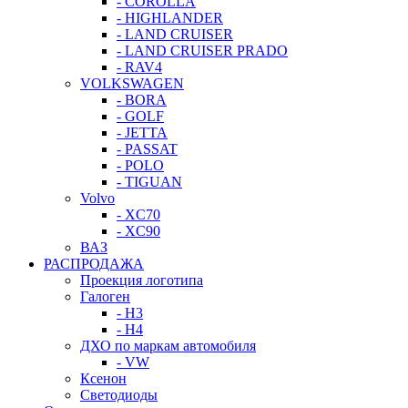
- COROLLA
- HIGHLANDER
- LAND CRUISER
- LAND CRUISER PRADO
- RAV4
VOLKSWAGEN
- BORA
- GOLF
- JETTA
- PASSAT
- POLO
- TIGUAN
Volvo
- XC70
- XC90
ВАЗ
РАСПРОДАЖА
Проекция логотипа
Галоген
- H3
- H4
ДХО по маркам автомобиля
- VW
Ксенон
Светодиоды