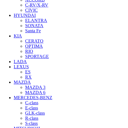
C-RV/X-RV
CIVIC
HYUNDAI
ELANTRA
SONATA
Santa Fe
KIA
CERATO
OPTIMA
RIO
SPORTAGE
LADA
LEXUS
ES
RX
MAZDA
MAZDA 3
MAZDA 6
MERCEDES-BENZ
C-class
E-class
GLK-class
R-class
S-class