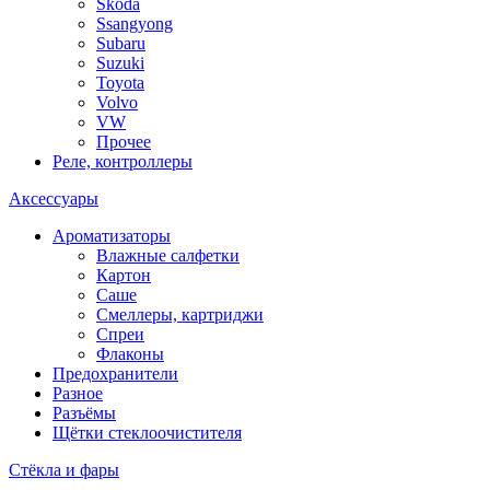
Skoda
Ssangyong
Subaru
Suzuki
Toyota
Volvo
VW
Прочее
Реле, контроллеры
Аксессуары
Ароматизаторы
Влажные салфетки
Картон
Саше
Смеллеры, картриджи
Спреи
Флаконы
Предохранители
Разное
Разъёмы
Щётки стеклоочистителя
Стёкла и фары