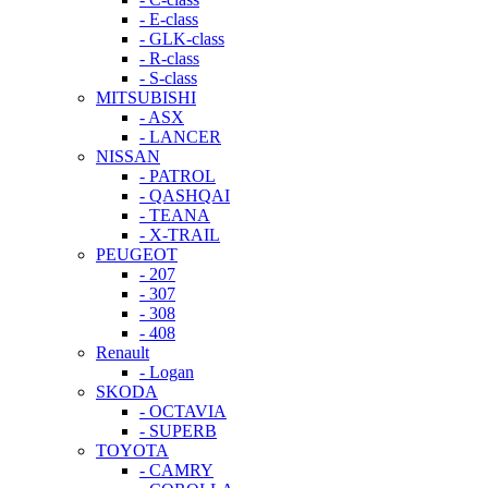
- E-class
- GLK-class
- R-class
- S-class
MITSUBISHI
- ASX
- LANCER
NISSAN
- PATROL
- QASHQAI
- TEANA
- X-TRAIL
PEUGEOT
- 207
- 307
- 308
- 408
Renault
- Logan
SKODA
- OCTAVIA
- SUPERB
TOYOTA
- CAMRY