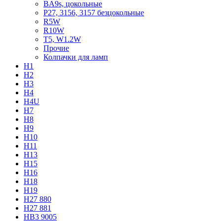
BA9s, цокольные
P27, 3156, 3157 безцокольные
R5W
R10W
T5, W1.2W
Прочие
Колпачки для ламп
H1
H2
H3
H4
H4U
H7
H8
H9
H10
H11
H13
H15
H16
H18
H19
H27 880
H27 881
HB3 9005