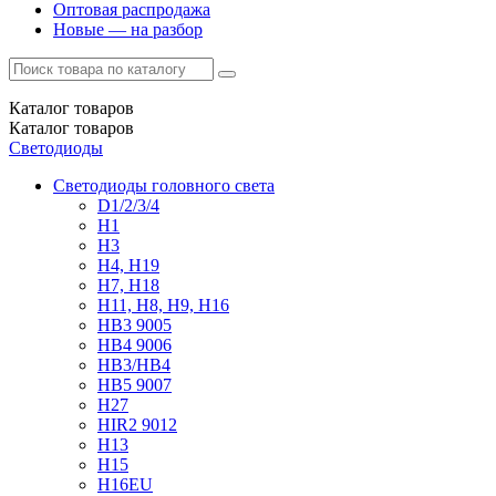
Оптовая распродажа
Новые — на разбор
Каталог
товаров
Каталог
товаров
Светодиоды
Светодиоды головного света
D1/2/3/4
H1
H3
H4, H19
H7, H18
H11, H8, H9, H16
HB3 9005
HB4 9006
HB3/HB4
HB5 9007
H27
HIR2 9012
H13
H15
H16EU