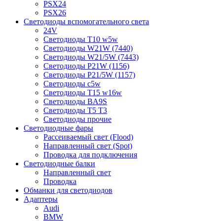
PSX24
PSX26
Светодиоды вспомогательного света
24V
Светодиоды T10 w5w
Светодиоды W21W (7440)
Светодиоды W21/5W (7443)
Светодиоды P21W (1156)
Светодиоды P21/5W (1157)
Светодиоды c5w
Светодиоды T15 w16w
Светодиоды BA9S
Светодиоды T5 T3
Светодиоды прочие
Светодиодные фары
Рассеиваемый свет (Flood)
Направленный свет (Spot)
Проводка для подключения
Светодиодные балки
Направленный свет
Проводка
Обманки для светодиодов
Адаптеры
Audi
BMW