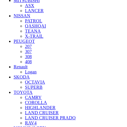
MITSUBISHI
ASX
LANCER
NISSAN
PATROL
QASHQAI
TEANA
X-TRAIL
PEUGEOT
207
307
308
408
Renault
Logan
SKODA
OCTAVIA
SUPERB
TOYOTA
CAMRY
COROLLA
HIGHLANDER
LAND CRUISER
LAND CRUISER PRADO
RAV4