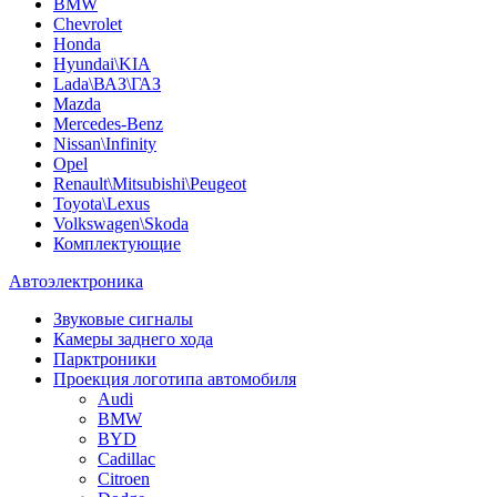
BMW
Chevrolet
Honda
Hyundai\KIA
Lada\ВАЗ\ГАЗ
Mazda
Mercedes-Benz
Nissan\Infinity
Opel
Renault\Mitsubishi\Peugeot
Toyota\Lexus
Volkswagen\Skoda
Комплектующие
Автоэлектроника
Звуковые сигналы
Камеры заднего хода
Парктроники
Проекция логотипа автомобиля
Audi
BMW
BYD
Cadillac
Citroen