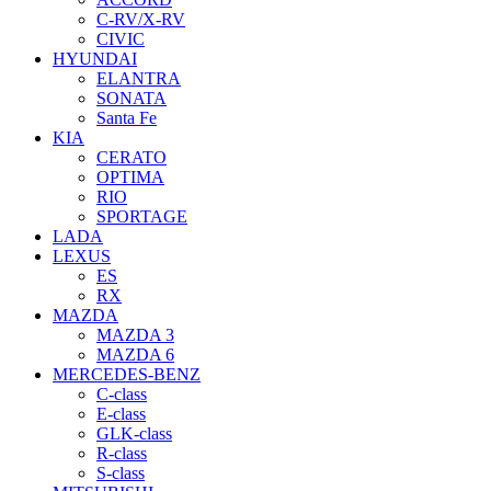
C-RV/X-RV
CIVIC
HYUNDAI
ELANTRA
SONATA
Santa Fe
KIA
CERATO
OPTIMA
RIO
SPORTAGE
LADA
LEXUS
ES
RX
MAZDA
MAZDA 3
MAZDA 6
MERCEDES-BENZ
C-class
E-class
GLK-class
R-class
S-class