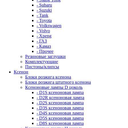
- Subaru
- Suzuki
- Tank
- Toyota
- Volkswagen
- Volvo
- Xpeng
- ГАЗ
- Камаз
- Прочее
Резиновые заглушки
Комплектующие
Пистоны/клипсы
Ксенон
Блоки розжига ксенона
Блоки розжига штатного ксенона
Ксеноновые лампы D цоколь
- D1S ксеноновая лампа
- D2R ксеноновая лампа
- D2S ксеноновая лампа
- D3S ксеноновая лампа
- D4S ксеноновая лампа
- D5S ксеноновая лампа
- D8S ксеноновая лампа