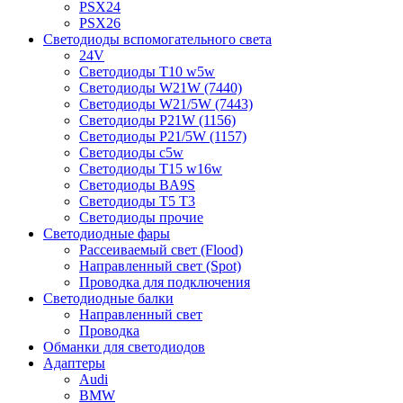
PSX24
PSX26
Светодиоды вспомогательного света
24V
Светодиоды T10 w5w
Светодиоды W21W (7440)
Светодиоды W21/5W (7443)
Светодиоды P21W (1156)
Светодиоды P21/5W (1157)
Светодиоды c5w
Светодиоды T15 w16w
Светодиоды BA9S
Светодиоды T5 T3
Светодиоды прочие
Светодиодные фары
Рассеиваемый свет (Flood)
Направленный свет (Spot)
Проводка для подключения
Светодиодные балки
Направленный свет
Проводка
Обманки для светодиодов
Адаптеры
Audi
BMW