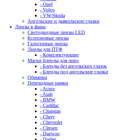
- Opel
- Volvo
- VW/Skoda
Ангельские и дьявольские глазки
Линзы в фары
Светодиодные линзы LED
Ксеноновые линзы
Галогенные линзы
Линзы для ПТФ
- Комплектующие
Маски бленды для линз
- Бленды без ангельских глазок
- Бленды под ангельские глазки
Обманки
Переходные рамки
- Acura
- Audi
- BMW
- Cadillac
- Changan
- Chery
- Chevrolet
- Citroen
- Daewoo
- Dodge