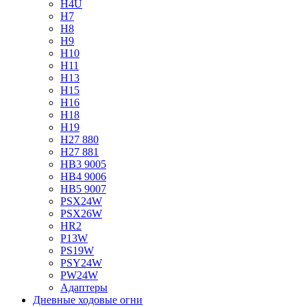
H4U
H7
H8
H9
H10
H11
H13
H15
H16
H18
H19
H27 880
H27 881
HB3 9005
HB4 9006
HB5 9007
PSX24W
PSX26W
HR2
P13W
PS19W
PSY24W
PW24W
Адаптеры
Дневные ходовые огни