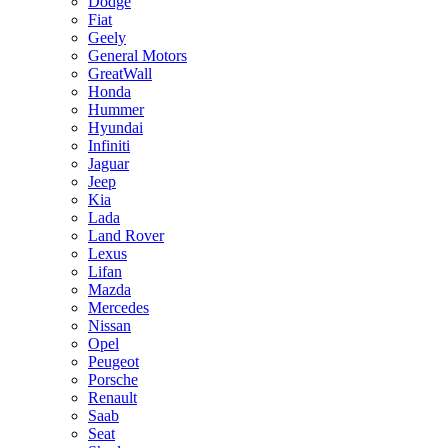
Dodge
Fiat
Geely
General Motors
GreatWall
Honda
Hummer
Hyundai
Infiniti
Jaguar
Jeep
Kia
Lada
Land Rover
Lexus
Lifan
Mazda
Mercedes
Nissan
Opel
Peugeot
Porsche
Renault
Saab
Seat