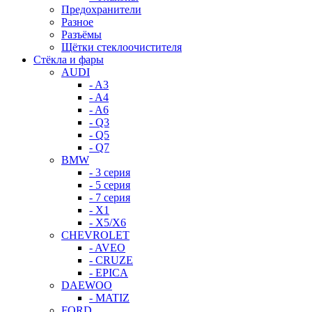
Предохранители
Разное
Разъёмы
Щётки стеклоочистителя
Стёкла и фары
AUDI
- A3
- A4
- A6
- Q3
- Q5
- Q7
BMW
- 3 серия
- 5 серия
- 7 серия
- X1
- X5/X6
CHEVROLET
- AVEO
- CRUZE
- EPICA
DAEWOO
- MATIZ
FORD