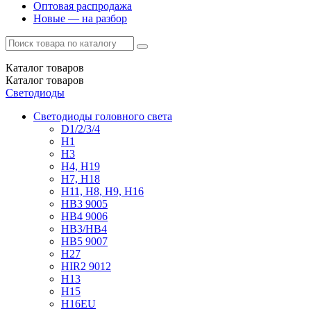
Оптовая распродажа
Новые — на разбор
Каталог
товаров
Каталог
товаров
Светодиоды
Светодиоды головного света
D1/2/3/4
H1
H3
H4, H19
H7, H18
H11, H8, H9, H16
HB3 9005
HB4 9006
HB3/HB4
HB5 9007
H27
HIR2 9012
H13
H15
H16EU