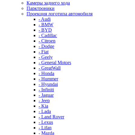
Камеры заднего хода
Парктроники
Проекция логотипа автомобиля
- Audi
- BMW
- BYD
- Cadillac
- Citroen
- Dodge
- Fiat
- Geely
- General Motors
- GreatWall
- Honda
- Hummer
- Hyundai
- Infiniti
- Jaguar
- Jeep
- Kia
- Lada
- Land Rover
- Lexus
- Lifan
- Mazda