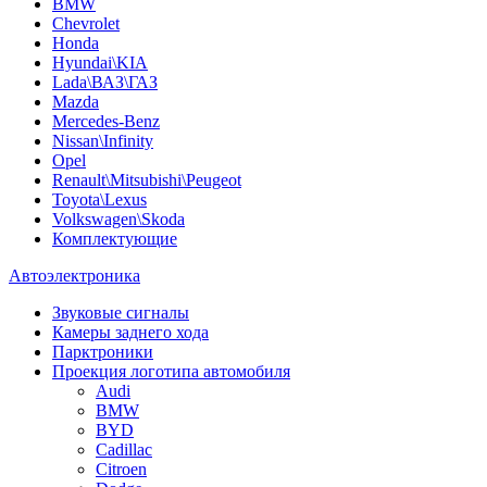
BMW
Chevrolet
Honda
Hyundai\KIA
Lada\ВАЗ\ГАЗ
Mazda
Mercedes-Benz
Nissan\Infinity
Opel
Renault\Mitsubishi\Peugeot
Toyota\Lexus
Volkswagen\Skoda
Комплектующие
Автоэлектроника
Звуковые сигналы
Камеры заднего хода
Парктроники
Проекция логотипа автомобиля
Audi
BMW
BYD
Cadillac
Citroen