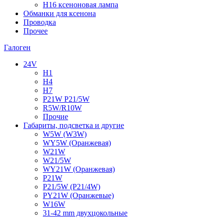
H16 ксеноновая лампа
Обманки для ксенона
Проводка
Прочее
Галоген
24V
H1
H4
H7
P21W P21/5W
R5W/R10W
Прочие
Габариты, подсветка и другие
W5W (W3W)
WY5W (Оранжевая)
W21W
W21/5W
WY21W (Оранжевая)
P21W
P21/5W (P21/4W)
PY21W (Оранжевые)
W16W
31-42 mm двухцокольные