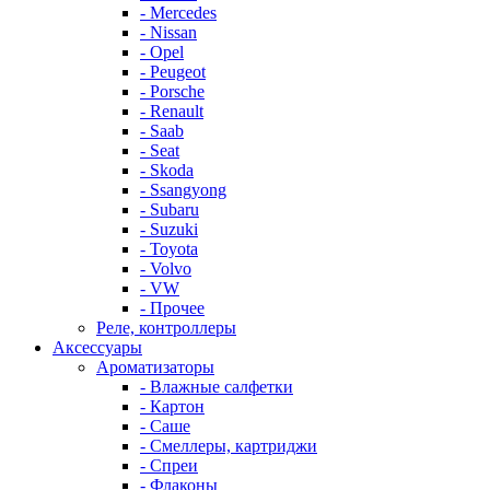
- Mercedes
- Nissan
- Opel
- Peugeot
- Porsche
- Renault
- Saab
- Seat
- Skoda
- Ssangyong
- Subaru
- Suzuki
- Toyota
- Volvo
- VW
- Прочее
Реле, контроллеры
Аксессуары
Ароматизаторы
- Влажные салфетки
- Картон
- Саше
- Смеллеры, картриджи
- Спреи
- Флаконы