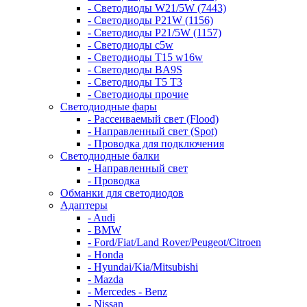
- Светодиоды W21/5W (7443)
- Светодиоды P21W (1156)
- Светодиоды P21/5W (1157)
- Светодиоды c5w
- Светодиоды T15 w16w
- Светодиоды BA9S
- Светодиоды T5 T3
- Светодиоды прочие
Светодиодные фары
- Рассеиваемый свет (Flood)
- Направленный свет (Spot)
- Проводка для подключения
Светодиодные балки
- Направленный свет
- Проводка
Обманки для светодиодов
Адаптеры
- Audi
- BMW
- Ford/Fiat/Land Rover/Peugeot/Citroen
- Honda
- Hyundai/Kia/Mitsubishi
- Mazda
- Mercedes - Benz
- Nissan