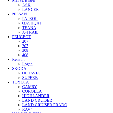
MITSUBISHI
ASX
LANCER
NISSAN
PATROL
QASHQAI
TEANA
X-TRAIL
PEUGEOT
207
307
308
408
Renault
Logan
SKODA
OCTAVIA
SUPERB
TOYOTA
CAMRY
COROLLA
HIGHLANDER
LAND CRUISER
LAND CRUISER PRADO
RAV4