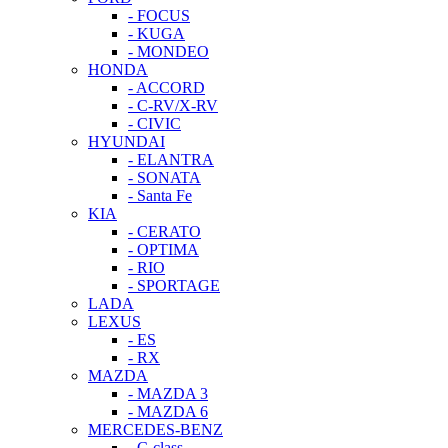
- FOCUS
- KUGA
- MONDEO
HONDA
- ACCORD
- C-RV/X-RV
- CIVIC
HYUNDAI
- ELANTRA
- SONATA
- Santa Fe
KIA
- CERATO
- OPTIMA
- RIO
- SPORTAGE
LADA
LEXUS
- ES
- RX
MAZDA
- MAZDA 3
- MAZDA 6
MERCEDES-BENZ
- C-class