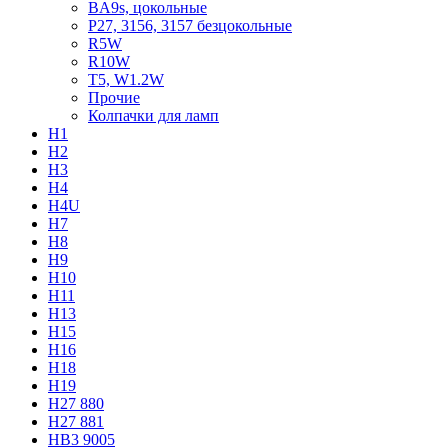
BA9s, цокольные
P27, 3156, 3157 безцокольные
R5W
R10W
T5, W1.2W
Прочие
Колпачки для ламп
H1
H2
H3
H4
H4U
H7
H8
H9
H10
H11
H13
H15
H16
H18
H19
H27 880
H27 881
HB3 9005