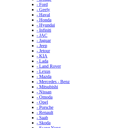
- Ford
- Geely
- Haval
- Honda
- Hyundai
- Infiniti
- JAC
- Jaguar
- Jeep
- Jetour
- KIA
- Lada
- Land Rover
- Lexus
- Mazda
- Mercedes - Benz
- Mitsubishi
- Nissan
- Omoda
- Opel
- Porsche
- Renault
- Saab
- Skoda
- Ssang Yong