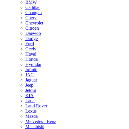
BMW
Cadillac
Changan
Chery
Chevrolet
Citroen
Daewoo
Dodge
Ford
Geely
Haval
Honda
Hyundai
Infiniti
JAC
Jaguar
Jeep
Jetour
KIA
Lada
Land Rover
Lexus
Mazda
Mercedes - Benz
Mitsubishi