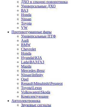
ДХО в секцию поворотника
Универсальные ДХО
ВАЗ
Honda
Nissan
Toyota
VW
Противотуманные фары
Универсальные ПТФ
Audi
BMW
Chevrolet
Honda
Hyundai\KIA
Lada\ВАЗ\ГАЗ
Mazda
Mercedes-Benz
Nissan\Infinity
Opel
Renault\Mitsubishi\Peugeot
Toyota\Lexus
Volkswagen\Skoda
Комплектующие
Автоэлектроника
Звуковые сигналы