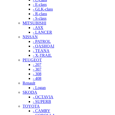
- E-class
- GLK-class
- R-class
- S-class
MITSUBISHI
- ASX
- LANCER
NISSAN
- PATROL
- QASHQAI
- TEANA
- X-TRAIL
PEUGEOT
- 207
- 307
- 308
- 408
Renault
- Logan
SKODA
- OCTAVIA
- SUPERB
TOYOTA
- CAMRY