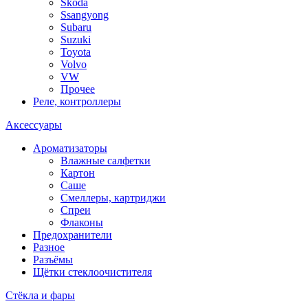
Skoda
Ssangyong
Subaru
Suzuki
Toyota
Volvo
VW
Прочее
Реле, контроллеры
Аксессуары
Ароматизаторы
Влажные салфетки
Картон
Саше
Смеллеры, картриджи
Спреи
Флаконы
Предохранители
Разное
Разъёмы
Щётки стеклоочистителя
Стёкла и фары