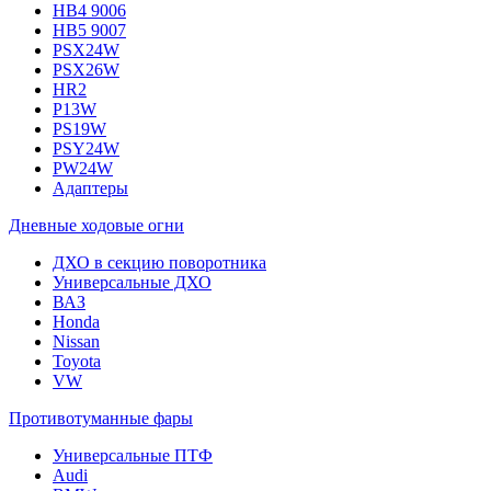
HB4 9006
HB5 9007
PSX24W
PSX26W
HR2
P13W
PS19W
PSY24W
PW24W
Адаптеры
Дневные ходовые огни
ДХО в секцию поворотника
Универсальные ДХО
ВАЗ
Honda
Nissan
Toyota
VW
Противотуманные фары
Универсальные ПТФ
Audi