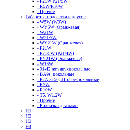
- P21W P21/5W
- R5W/R10W
- Прочие
Габариты, подсветка и другие
- W5W (W3W)
- WY5W (Оранжевая)
- W21W
- W21/5W
- WY21W (Оранжевая)
- P21W
- P21/5W (P21/4W)
- PY21W (Оранжевые)
- W16W
- 31-42 mm двухцокольные
- BA9s, цокольные
- P27, 3156, 3157 безцокольные
- R5W
- R10W
- T5, W1.2W
- Прочие
- Колпачки для ламп
H1
H2
H3
H4