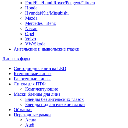
Ford/Fiat/Land Rover/Peugeot/Citroen
Honda
Hyundai/Kia/Mitsubishi
Mazda
Mercedes - Benz
Nissan
Opel
Volvo
VW/Skoda
Ангельские и дьявольские глазки
Линзы в фары
Светодиодные линзы LED
Ксеноновые линзы
Галогенные линзы
Линзы для ПТФ
Комплектующие
Маски бленды для линз
Бленды без ангельских глазок
Бленды под ангельские глазки
Обманки
Переходные рамки
Acura
Audi