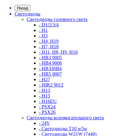
Назад
Светодиоды
Светодиоды головного света
- D1/2/3/4
- H1
- H3
- H4, H19
- H7, H18
- H11, H8, H9, H16
- HB3 9005
- HB4 9006
- HB3/HB4
- HB5 9007
- H27
- HIR2 9012
- H13
- H15
- H16EU
- PSX24
- PSX26
Светодиоды вспомогательного света
- 24V
- Светодиоды T10 w5w
- Светодиоды W21W (7440)