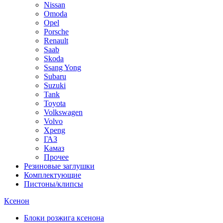
Nissan
Omoda
Opel
Porsche
Renault
Saab
Skoda
Ssang Yong
Subaru
Suzuki
Tank
Toyota
Volkswagen
Volvo
Xpeng
ГАЗ
Камаз
Прочее
Резиновые заглушки
Комплектующие
Пистоны/клипсы
Ксенон
Блоки розжига ксенона