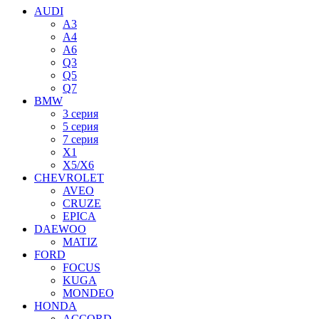
AUDI
A3
A4
A6
Q3
Q5
Q7
BMW
3 серия
5 серия
7 серия
X1
X5/X6
CHEVROLET
AVEO
CRUZE
EPICA
DAEWOO
MATIZ
FORD
FOCUS
KUGA
MONDEO
HONDA
ACCORD