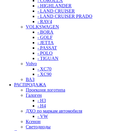
- COROLLA
- HIGHLANDER
- LAND CRUISER
- LAND CRUISER PRADO
- RAV4
VOLKSWAGEN
- BORA
- GOLF
- JETTA
- PASSAT
- POLO
- TIGUAN
Volvo
- XC70
- XC90
ВАЗ
РАСПРОДАЖА
Проекция логотипа
Галоген
- H3
- H4
ДХО по маркам автомобиля
- VW
Ксенон
Светодиоды