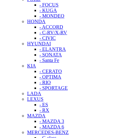
- FOCUS
- KUGA
- MONDEO
HONDA
- ACCORD
- C-RV/X-RV
- CIVIC
HYUNDAI
- ELANTRA
- SONATA
- Santa Fe
KIA
- CERATO
- OPTIMA
- RIO
- SPORTAGE
LADA
LEXUS
- ES
- RX
MAZDA
- MAZDA 3
- MAZDA 6
MERCEDES-BENZ
- C-class