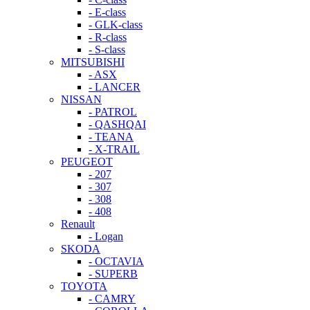
- E-class
- GLK-class
- R-class
- S-class
MITSUBISHI
- ASX
- LANCER
NISSAN
- PATROL
- QASHQAI
- TEANA
- X-TRAIL
PEUGEOT
- 207
- 307
- 308
- 408
Renault
- Logan
SKODA
- OCTAVIA
- SUPERB
TOYOTA
- CAMRY