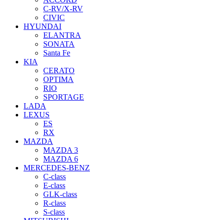
C-RV/X-RV
CIVIC
HYUNDAI
ELANTRA
SONATA
Santa Fe
KIA
CERATO
OPTIMA
RIO
SPORTAGE
LADA
LEXUS
ES
RX
MAZDA
MAZDA 3
MAZDA 6
MERCEDES-BENZ
C-class
E-class
GLK-class
R-class
S-class