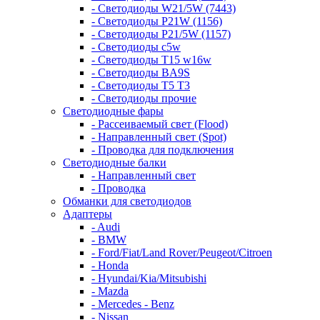
- Светодиоды W21/5W (7443)
- Светодиоды P21W (1156)
- Светодиоды P21/5W (1157)
- Светодиоды c5w
- Светодиоды T15 w16w
- Светодиоды BA9S
- Светодиоды T5 T3
- Светодиоды прочие
Светодиодные фары
- Рассеиваемый свет (Flood)
- Направленный свет (Spot)
- Проводка для подключения
Светодиодные балки
- Направленный свет
- Проводка
Обманки для светодиодов
Адаптеры
- Audi
- BMW
- Ford/Fiat/Land Rover/Peugeot/Citroen
- Honda
- Hyundai/Kia/Mitsubishi
- Mazda
- Mercedes - Benz
- Nissan