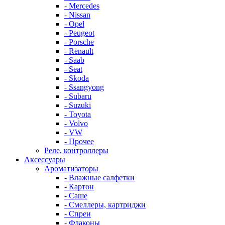
- Mercedes
- Nissan
- Opel
- Peugeot
- Porsche
- Renault
- Saab
- Seat
- Skoda
- Ssangyong
- Subaru
- Suzuki
- Toyota
- Volvo
- VW
- Прочее
Реле, контроллеры
Аксессуары
Ароматизаторы
- Влажные салфетки
- Картон
- Саше
- Смеллеры, картриджи
- Спреи
- Флаконы