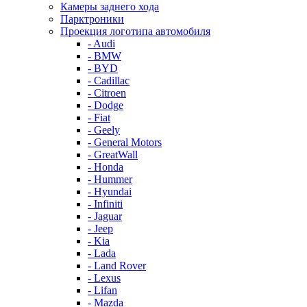
Камеры заднего хода
Парктроники
Проекция логотипа автомобиля
- Audi
- BMW
- BYD
- Cadillac
- Citroen
- Dodge
- Fiat
- Geely
- General Motors
- GreatWall
- Honda
- Hummer
- Hyundai
- Infiniti
- Jaguar
- Jeep
- Kia
- Lada
- Land Rover
- Lexus
- Lifan
- Mazda