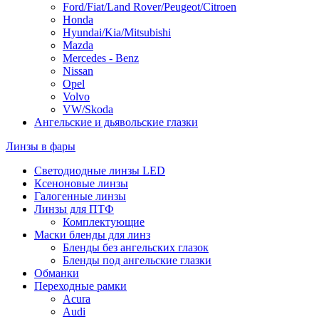
Ford/Fiat/Land Rover/Peugeot/Citroen
Honda
Hyundai/Kia/Mitsubishi
Mazda
Mercedes - Benz
Nissan
Opel
Volvo
VW/Skoda
Ангельские и дьявольские глазки
Линзы в фары
Светодиодные линзы LED
Ксеноновые линзы
Галогенные линзы
Линзы для ПТФ
Комплектующие
Маски бленды для линз
Бленды без ангельских глазок
Бленды под ангельские глазки
Обманки
Переходные рамки
Acura
Audi