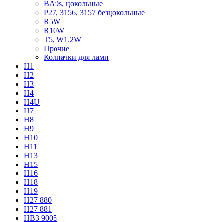
BA9s, цокольные
P27, 3156, 3157 безцокольные
R5W
R10W
T5, W1.2W
Прочие
Колпачки для ламп
H1
H2
H3
H4
H4U
H7
H8
H9
H10
H11
H13
H15
H16
H18
H19
H27 880
H27 881
HB3 9005