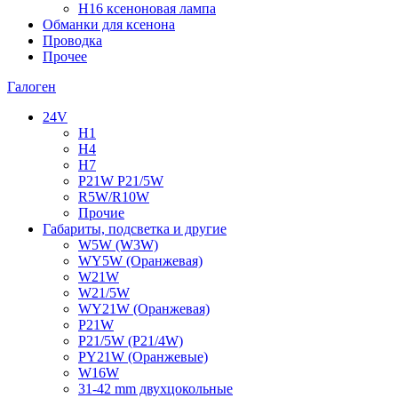
H16 ксеноновая лампа
Обманки для ксенона
Проводка
Прочее
Галоген
24V
H1
H4
H7
P21W P21/5W
R5W/R10W
Прочие
Габариты, подсветка и другие
W5W (W3W)
WY5W (Оранжевая)
W21W
W21/5W
WY21W (Оранжевая)
P21W
P21/5W (P21/4W)
PY21W (Оранжевые)
W16W
31-42 mm двухцокольные