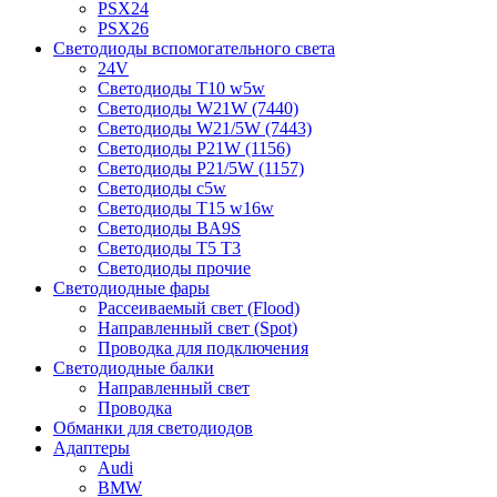
PSX24
PSX26
Светодиоды вспомогательного света
24V
Светодиоды T10 w5w
Светодиоды W21W (7440)
Светодиоды W21/5W (7443)
Светодиоды P21W (1156)
Светодиоды P21/5W (1157)
Светодиоды c5w
Светодиоды T15 w16w
Светодиоды BA9S
Светодиоды T5 T3
Светодиоды прочие
Светодиодные фары
Рассеиваемый свет (Flood)
Направленный свет (Spot)
Проводка для подключения
Светодиодные балки
Направленный свет
Проводка
Обманки для светодиодов
Адаптеры
Audi
BMW