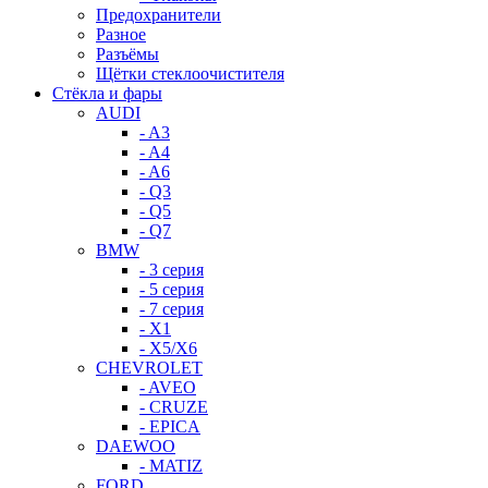
Предохранители
Разное
Разъёмы
Щётки стеклоочистителя
Стёкла и фары
AUDI
- A3
- A4
- A6
- Q3
- Q5
- Q7
BMW
- 3 серия
- 5 серия
- 7 серия
- X1
- X5/X6
CHEVROLET
- AVEO
- CRUZE
- EPICA
DAEWOO
- MATIZ
FORD