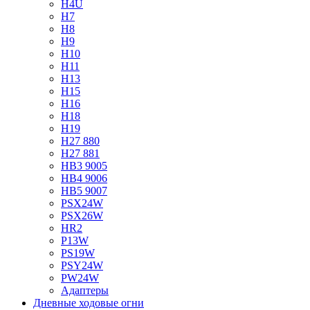
H4U
H7
H8
H9
H10
H11
H13
H15
H16
H18
H19
H27 880
H27 881
HB3 9005
HB4 9006
HB5 9007
PSX24W
PSX26W
HR2
P13W
PS19W
PSY24W
PW24W
Адаптеры
Дневные ходовые огни