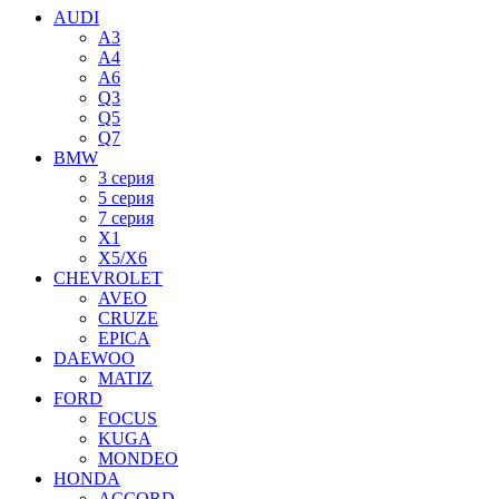
AUDI
A3
A4
A6
Q3
Q5
Q7
BMW
3 серия
5 серия
7 серия
X1
X5/X6
CHEVROLET
AVEO
CRUZE
EPICA
DAEWOO
MATIZ
FORD
FOCUS
KUGA
MONDEO
HONDA
ACCORD