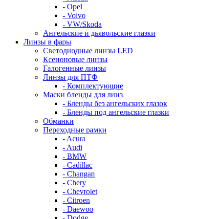
- Opel
- Volvo
- VW/Skoda
Ангельские и дьявольские глазки
Линзы в фары
Светодиодные линзы LED
Ксеноновые линзы
Галогенные линзы
Линзы для ПТФ
- Комплектующие
Маски бленды для линз
- Бленды без ангельских глазок
- Бленды под ангельские глазки
Обманки
Переходные рамки
- Acura
- Audi
- BMW
- Cadillac
- Changan
- Chery
- Chevrolet
- Citroen
- Daewoo
- Dodge