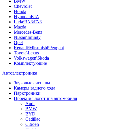
BMW
Chevrolet
Honda
Hyundai\KIA
Lada\ВАЗ\ГАЗ
Mazda
Mercedes-Benz
Nissan\Infinity
Opel
Renault\Mitsubishi\Peugeot
Toyota\Lexus
Volkswagen\Skoda
Комплектующие
Автоэлектроника
Звуковые сигналы
Камеры заднего хода
Парктроники
Проекция логотипа автомобиля
Audi
BMW
BYD
Cadillac
Citroen