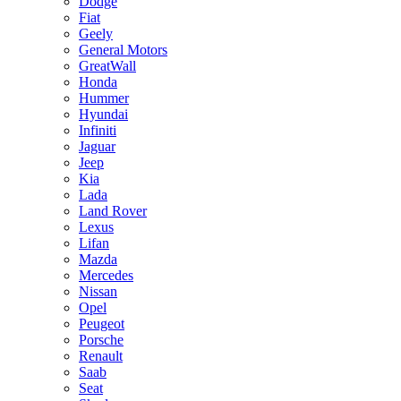
Dodge
Fiat
Geely
General Motors
GreatWall
Honda
Hummer
Hyundai
Infiniti
Jaguar
Jeep
Kia
Lada
Land Rover
Lexus
Lifan
Mazda
Mercedes
Nissan
Opel
Peugeot
Porsche
Renault
Saab
Seat