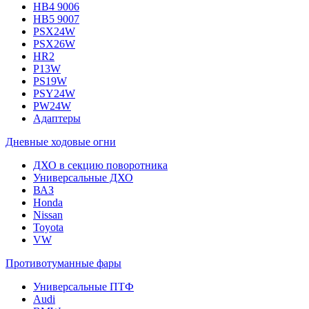
HB4 9006
HB5 9007
PSX24W
PSX26W
HR2
P13W
PS19W
PSY24W
PW24W
Адаптеры
Дневные ходовые огни
ДХО в секцию поворотника
Универсальные ДХО
ВАЗ
Honda
Nissan
Toyota
VW
Противотуманные фары
Универсальные ПТФ
Audi