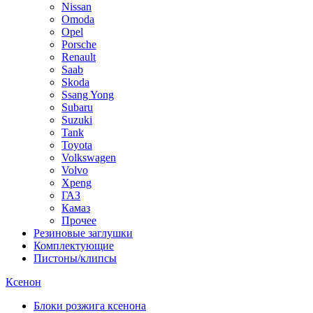
Nissan
Omoda
Opel
Porsche
Renault
Saab
Skoda
Ssang Yong
Subaru
Suzuki
Tank
Toyota
Volkswagen
Volvo
Xpeng
ГАЗ
Камаз
Прочее
Резиновые заглушки
Комплектующие
Пистоны/клипсы
Ксенон
Блоки розжига ксенона