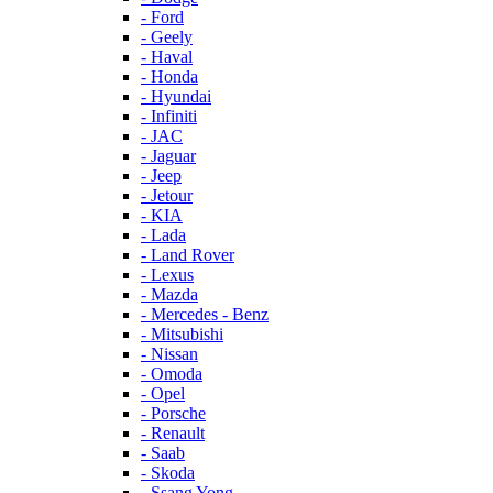
- Ford
- Geely
- Haval
- Honda
- Hyundai
- Infiniti
- JAC
- Jaguar
- Jeep
- Jetour
- KIA
- Lada
- Land Rover
- Lexus
- Mazda
- Mercedes - Benz
- Mitsubishi
- Nissan
- Omoda
- Opel
- Porsche
- Renault
- Saab
- Skoda
- Ssang Yong