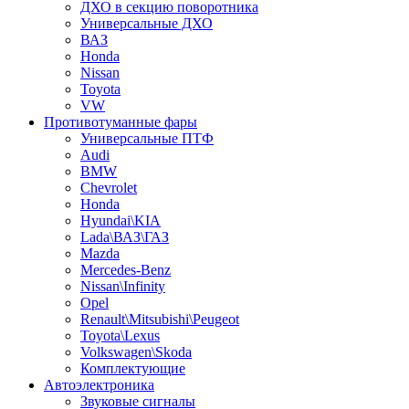
ДХО в секцию поворотника
Универсальные ДХО
ВАЗ
Honda
Nissan
Toyota
VW
Противотуманные фары
Универсальные ПТФ
Audi
BMW
Chevrolet
Honda
Hyundai\KIA
Lada\ВАЗ\ГАЗ
Mazda
Mercedes-Benz
Nissan\Infinity
Opel
Renault\Mitsubishi\Peugeot
Toyota\Lexus
Volkswagen\Skoda
Комплектующие
Автоэлектроника
Звуковые сигналы