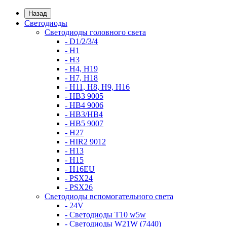
Назад
Светодиоды
Светодиоды головного света
- D1/2/3/4
- H1
- H3
- H4, H19
- H7, H18
- H11, H8, H9, H16
- HB3 9005
- HB4 9006
- HB3/HB4
- HB5 9007
- H27
- HIR2 9012
- H13
- H15
- H16EU
- PSX24
- PSX26
Светодиоды вспомогательного света
- 24V
- Светодиоды T10 w5w
- Светодиоды W21W (7440)