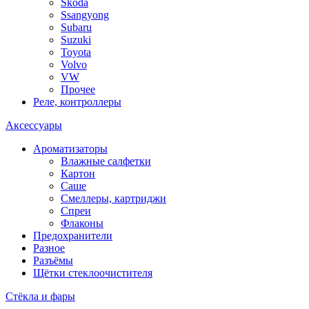
Skoda
Ssangyong
Subaru
Suzuki
Toyota
Volvo
VW
Прочее
Реле, контроллеры
Аксессуары
Ароматизаторы
Влажные салфетки
Картон
Саше
Смеллеры, картриджи
Спреи
Флаконы
Предохранители
Разное
Разъёмы
Щётки стеклоочистителя
Стёкла и фары