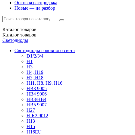
Оптовая распродажа
Новые — на разбор
Каталог
товаров
Каталог
товаров
Светодиоды
Светодиоды головного света
D1/2/3/4
H1
H3
H4, H19
H7, H18
H11, H8, H9, H16
HB3 9005
HB4 9006
HB3/HB4
HB5 9007
H27
HIR2 9012
H13
H15
H16EU