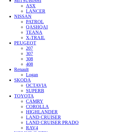
MITSUBISHI
ASX
LANCER
NISSAN
PATROL
QASHQAI
TEANA
X-TRAIL
PEUGEOT
207
307
308
408
Renault
Logan
SKODA
OCTAVIA
SUPERB
TOYOTA
CAMRY
COROLLA
HIGHLANDER
LAND CRUISER
LAND CRUISER PRADO
RAV4