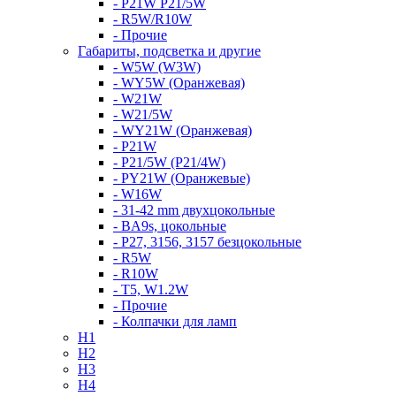
- P21W P21/5W
- R5W/R10W
- Прочие
Габариты, подсветка и другие
- W5W (W3W)
- WY5W (Оранжевая)
- W21W
- W21/5W
- WY21W (Оранжевая)
- P21W
- P21/5W (P21/4W)
- PY21W (Оранжевые)
- W16W
- 31-42 mm двухцокольные
- BA9s, цокольные
- P27, 3156, 3157 безцокольные
- R5W
- R10W
- T5, W1.2W
- Прочие
- Колпачки для ламп
H1
H2
H3
H4