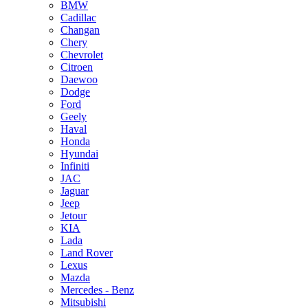
BMW
Cadillac
Changan
Chery
Chevrolet
Citroen
Daewoo
Dodge
Ford
Geely
Haval
Honda
Hyundai
Infiniti
JAC
Jaguar
Jeep
Jetour
KIA
Lada
Land Rover
Lexus
Mazda
Mercedes - Benz
Mitsubishi