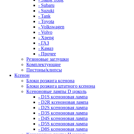
- Subaru
- Suzuki
- Tank
- Toyota
- Volkswagen
- Volvo
- Xpeng
- ГАЗ
- Камаз
- Прочее
Резиновые заглушки
Комплектующие
Пистоны/клипсы
Ксенон
Блоки розжига ксенона
Блоки розжига штатного ксенона
Ксеноновые лампы D цоколь
- D1S ксеноновая лампа
- D2R ксеноновая лампа
- D2S ксеноновая лампа
- D3S ксеноновая лампа
- D4S ксеноновая лампа
- D5S ксеноновая лампа
- D8S ксеноновая лампа