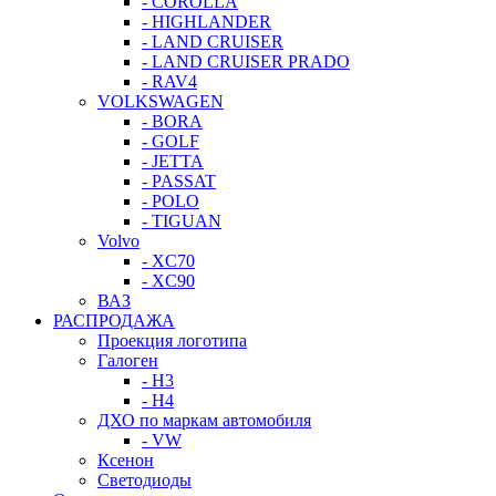
- COROLLA
- HIGHLANDER
- LAND CRUISER
- LAND CRUISER PRADO
- RAV4
VOLKSWAGEN
- BORA
- GOLF
- JETTA
- PASSAT
- POLO
- TIGUAN
Volvo
- XC70
- XC90
ВАЗ
РАСПРОДАЖА
Проекция логотипа
Галоген
- H3
- H4
ДХО по маркам автомобиля
- VW
Ксенон
Светодиоды