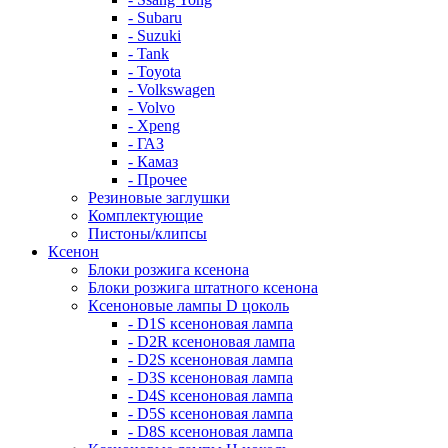
- Subaru
- Suzuki
- Tank
- Toyota
- Volkswagen
- Volvo
- Xpeng
- ГАЗ
- Камаз
- Прочее
Резиновые заглушки
Комплектующие
Пистоны/клипсы
Ксенон
Блоки розжига ксенона
Блоки розжига штатного ксенона
Ксеноновые лампы D цоколь
- D1S ксеноновая лампа
- D2R ксеноновая лампа
- D2S ксеноновая лампа
- D3S ксеноновая лампа
- D4S ксеноновая лампа
- D5S ксеноновая лампа
- D8S ксеноновая лампа