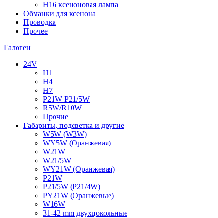
H16 ксеноновая лампа
Обманки для ксенона
Проводка
Прочее
Галоген
24V
H1
H4
H7
P21W P21/5W
R5W/R10W
Прочие
Габариты, подсветка и другие
W5W (W3W)
WY5W (Оранжевая)
W21W
W21/5W
WY21W (Оранжевая)
P21W
P21/5W (P21/4W)
PY21W (Оранжевые)
W16W
31-42 mm двухцокольные