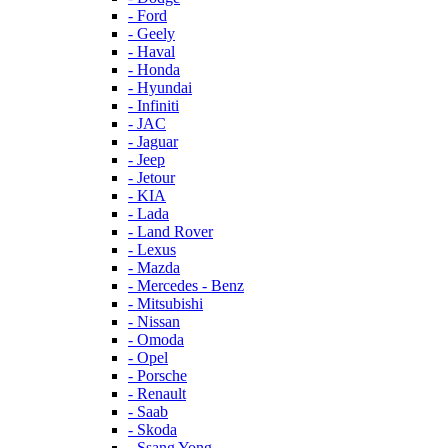
- Ford
- Geely
- Haval
- Honda
- Hyundai
- Infiniti
- JAC
- Jaguar
- Jeep
- Jetour
- KIA
- Lada
- Land Rover
- Lexus
- Mazda
- Mercedes - Benz
- Mitsubishi
- Nissan
- Omoda
- Opel
- Porsche
- Renault
- Saab
- Skoda
- Ssang Yong