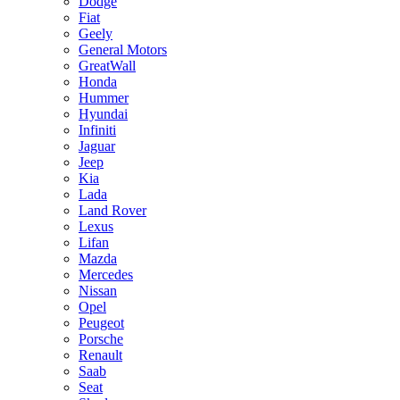
Dodge
Fiat
Geely
General Motors
GreatWall
Honda
Hummer
Hyundai
Infiniti
Jaguar
Jeep
Kia
Lada
Land Rover
Lexus
Lifan
Mazda
Mercedes
Nissan
Opel
Peugeot
Porsche
Renault
Saab
Seat