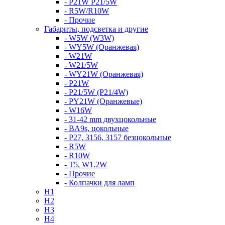
- P21W P21/5W
- R5W/R10W
- Прочие
Габариты, подсветка и другие
- W5W (W3W)
- WY5W (Оранжевая)
- W21W
- W21/5W
- WY21W (Оранжевая)
- P21W
- P21/5W (P21/4W)
- PY21W (Оранжевые)
- W16W
- 31-42 mm двухцокольные
- BA9s, цокольные
- P27, 3156, 3157 безцокольные
- R5W
- R10W
- T5, W1.2W
- Прочие
- Колпачки для ламп
H1
H2
H3
H4