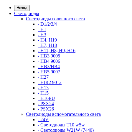
Назад
Светодиоды
Светодиоды головного света
- D1/2/3/4
- H1
- H3
- H4, H19
- H7, H18
- H11, H8, H9, H16
- HB3 9005
- HB4 9006
- HB3/HB4
- HB5 9007
- H27
- HIR2 9012
- H13
- H15
- H16EU
- PSX24
- PSX26
Светодиоды вспомогательного света
- 24V
- Светодиоды T10 w5w
- Светодиоды W21W (7440)