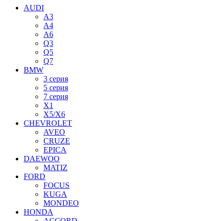
AUDI
A3
A4
A6
Q3
Q5
Q7
BMW
3 серия
5 серия
7 серия
X1
X5/X6
CHEVROLET
AVEO
CRUZE
EPICA
DAEWOO
MATIZ
FORD
FOCUS
KUGA
MONDEO
HONDA
ACCORD