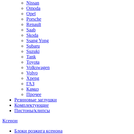
Nissan
Omoda
Opel
Porsche
Renault
Saab
Skoda
Ssang Yong
Subaru
Suzuki
Tank
Toyota
Volkswagen
Volvo
Xpeng
ГАЗ
Камаз
Прочее
Резиновые заглушки
Комплектующие
Пистоны/клипсы
Ксенон
Блоки розжига ксенона