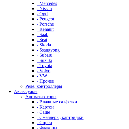
- Mercedes
- Nissan
- Opel
- Peugeot
- Porsche
- Renault
- Saab
- Seat
- Skoda
- Ssangyong
- Subaru
- Suzuki
- Toyota
- Volvo
- VW
- Прочее
Реле, контроллеры
Аксессуары
Ароматизаторы
- Влажные салфетки
- Картон
- Саше
- Смеллеры, картриджи
- Спреи
- Флаконы