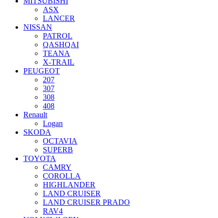
MITSUBISHI
ASX
LANCER
NISSAN
PATROL
QASHQAI
TEANA
X-TRAIL
PEUGEOT
207
307
308
408
Renault
Logan
SKODA
OCTAVIA
SUPERB
TOYOTA
CAMRY
COROLLA
HIGHLANDER
LAND CRUISER
LAND CRUISER PRADO
RAV4