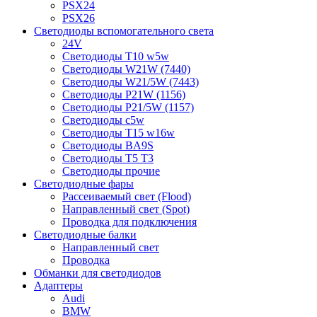
PSX24
PSX26
Светодиоды вспомогательного света
24V
Светодиоды T10 w5w
Светодиоды W21W (7440)
Светодиоды W21/5W (7443)
Светодиоды P21W (1156)
Светодиоды P21/5W (1157)
Светодиоды c5w
Светодиоды T15 w16w
Светодиоды BA9S
Светодиоды T5 T3
Светодиоды прочие
Светодиодные фары
Рассеиваемый свет (Flood)
Направленный свет (Spot)
Проводка для подключения
Светодиодные балки
Направленный свет
Проводка
Обманки для светодиодов
Адаптеры
Audi
BMW