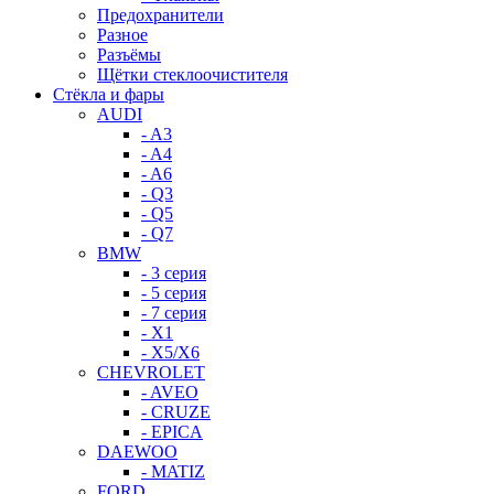
Предохранители
Разное
Разъёмы
Щётки стеклоочистителя
Стёкла и фары
AUDI
- A3
- A4
- A6
- Q3
- Q5
- Q7
BMW
- 3 серия
- 5 серия
- 7 серия
- X1
- X5/X6
CHEVROLET
- AVEO
- CRUZE
- EPICA
DAEWOO
- MATIZ
FORD