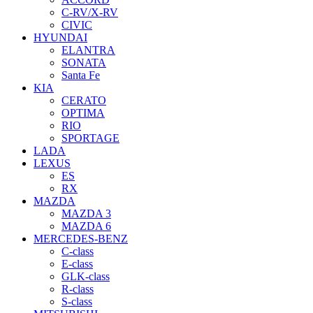
C-RV/X-RV
CIVIC
HYUNDAI
ELANTRA
SONATA
Santa Fe
KIA
CERATO
OPTIMA
RIO
SPORTAGE
LADA
LEXUS
ES
RX
MAZDA
MAZDA 3
MAZDA 6
MERCEDES-BENZ
C-class
E-class
GLK-class
R-class
S-class