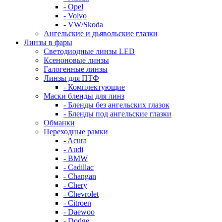
- Opel
- Volvo
- VW/Skoda
Ангельские и дьявольские глазки
Линзы в фары
Светодиодные линзы LED
Ксеноновые линзы
Галогенные линзы
Линзы для ПТФ
- Комплектующие
Маски бленды для линз
- Бленды без ангельских глазок
- Бленды под ангельские глазки
Обманки
Переходные рамки
- Acura
- Audi
- BMW
- Cadillac
- Changan
- Chery
- Chevrolet
- Citroen
- Daewoo
- Dodge