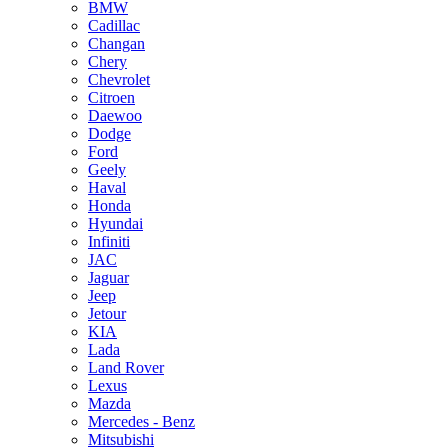
BMW
Cadillac
Changan
Chery
Chevrolet
Citroen
Daewoo
Dodge
Ford
Geely
Haval
Honda
Hyundai
Infiniti
JAC
Jaguar
Jeep
Jetour
KIA
Lada
Land Rover
Lexus
Mazda
Mercedes - Benz
Mitsubishi