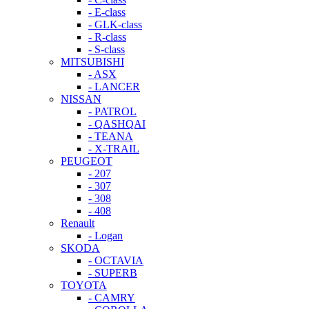
- E-class
- GLK-class
- R-class
- S-class
MITSUBISHI
- ASX
- LANCER
NISSAN
- PATROL
- QASHQAI
- TEANA
- X-TRAIL
PEUGEOT
- 207
- 307
- 308
- 408
Renault
- Logan
SKODA
- OCTAVIA
- SUPERB
TOYOTA
- CAMRY