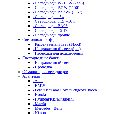
- Светодиоды W21/5W (7443)
- Светодиоды P21W (1156)
- Светодиоды P21/5W (1157)
- Светодиоды c5w
- Светодиоды T15 w16w
- Светодиоды BA9S
- Светодиоды T5 T3
- Светодиоды прочие
Светодиодные фары
- Рассеиваемый свет (Flood)
- Направленный свет (Spot)
- Проводка для подключения
Светодиодные балки
- Направленный свет
- Проводка
Обманки для светодиодов
Адаптеры
- Audi
- BMW
- Ford/Fiat/Land Rover/Peugeot/Citroen
- Honda
- Hyundai/Kia/Mitsubishi
- Mazda
- Mercedes - Benz
- Nissan