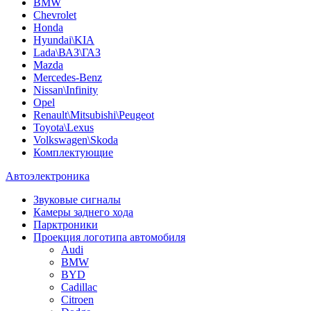
BMW
Chevrolet
Honda
Hyundai\KIA
Lada\ВАЗ\ГАЗ
Mazda
Mercedes-Benz
Nissan\Infinity
Opel
Renault\Mitsubishi\Peugeot
Toyota\Lexus
Volkswagen\Skoda
Комплектующие
Автоэлектроника
Звуковые сигналы
Камеры заднего хода
Парктроники
Проекция логотипа автомобиля
Audi
BMW
BYD
Cadillac
Citroen