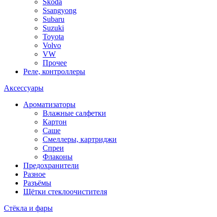
Skoda
Ssangyong
Subaru
Suzuki
Toyota
Volvo
VW
Прочее
Реле, контроллеры
Аксессуары
Ароматизаторы
Влажные салфетки
Картон
Саше
Смеллеры, картриджи
Спреи
Флаконы
Предохранители
Разное
Разъёмы
Щётки стеклоочистителя
Стёкла и фары