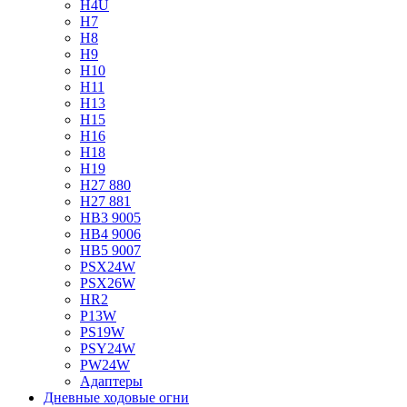
H4U
H7
H8
H9
H10
H11
H13
H15
H16
H18
H19
H27 880
H27 881
HB3 9005
HB4 9006
HB5 9007
PSX24W
PSX26W
HR2
P13W
PS19W
PSY24W
PW24W
Адаптеры
Дневные ходовые огни