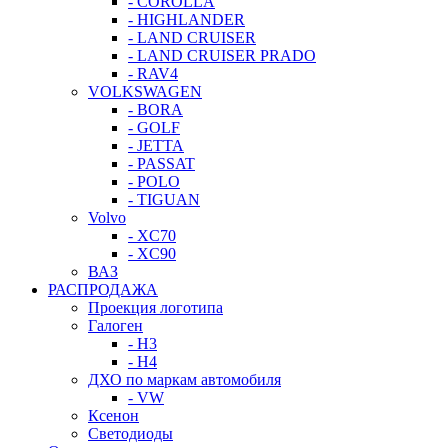
- COROLLA
- HIGHLANDER
- LAND CRUISER
- LAND CRUISER PRADO
- RAV4
VOLKSWAGEN
- BORA
- GOLF
- JETTA
- PASSAT
- POLO
- TIGUAN
Volvo
- XC70
- XC90
ВАЗ
РАСПРОДАЖА
Проекция логотипа
Галоген
- H3
- H4
ДХО по маркам автомобиля
- VW
Ксенон
Светодиоды