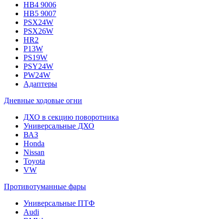
HB4 9006
HB5 9007
PSX24W
PSX26W
HR2
P13W
PS19W
PSY24W
PW24W
Адаптеры
Дневные ходовые огни
ДХО в секцию поворотника
Универсальные ДХО
ВАЗ
Honda
Nissan
Toyota
VW
Противотуманные фары
Универсальные ПТФ
Audi