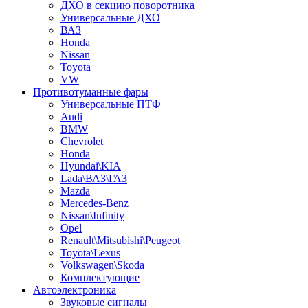
ДХО в секцию поворотника
Универсальные ДХО
ВАЗ
Honda
Nissan
Toyota
VW
Противотуманные фары
Универсальные ПТФ
Audi
BMW
Chevrolet
Honda
Hyundai\KIA
Lada\ВАЗ\ГАЗ
Mazda
Mercedes-Benz
Nissan\Infinity
Opel
Renault\Mitsubishi\Peugeot
Toyota\Lexus
Volkswagen\Skoda
Комплектующие
Автоэлектроника
Звуковые сигналы