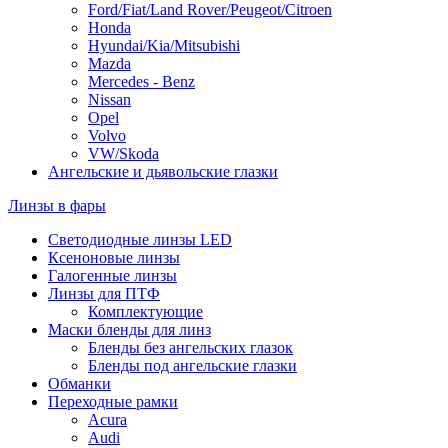
Ford/Fiat/Land Rover/Peugeot/Citroen
Honda
Hyundai/Kia/Mitsubishi
Mazda
Mercedes - Benz
Nissan
Opel
Volvo
VW/Skoda
Ангельские и дьявольские глазки
Линзы в фары
Светодиодные линзы LED
Ксеноновые линзы
Галогенные линзы
Линзы для ПТФ
Комплектующие
Маски бленды для линз
Бленды без ангельских глазок
Бленды под ангельские глазки
Обманки
Переходные рамки
Acura
Audi