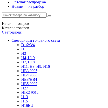
Оптовая распродажа
Новые — на разбор
Каталог
товаров
Каталог
товаров
Светодиоды
Светодиоды головного света
D1/2/3/4
H1
H3
H4, H19
H7, H18
H11, H8, H9, H16
HB3 9005
HB4 9006
HB3/HB4
HB5 9007
H27
HIR2 9012
H13
H15
H16EU