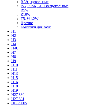
BA9s, цокольные
P27, 3156, 3157 безцокольные
R5W
R10W
T5, W1.2W
Прочие
Колпачки для ламп
H1
H2
H3
H4
H4U
H7
H8
H9
H10
H11
H13
H15
H16
H18
H19
H27 880
H27 881
HB3 9005