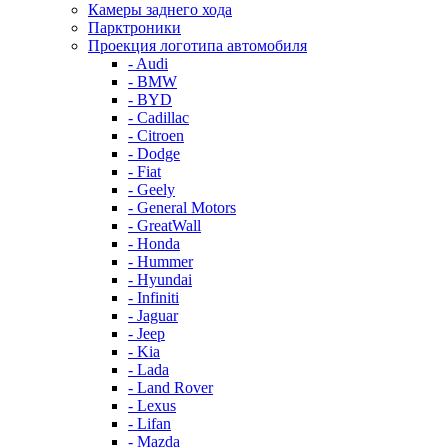
Камеры заднего хода
Парктроники
Проекция логотипа автомобиля
- Audi
- BMW
- BYD
- Cadillac
- Citroen
- Dodge
- Fiat
- Geely
- General Motors
- GreatWall
- Honda
- Hummer
- Hyundai
- Infiniti
- Jaguar
- Jeep
- Kia
- Lada
- Land Rover
- Lexus
- Lifan
- Mazda