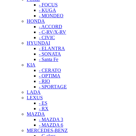
- FOCUS
- KUGA
- MONDEO
HONDA
- ACCORD
- C-RV/X-RV
- CIVIC
HYUNDAI
- ELANTRA
- SONATA
- Santa Fe
KIA
- CERATO
- OPTIMA
- RIO
- SPORTAGE
LADA
LEXUS
- ES
- RX
MAZDA
- MAZDA 3
- MAZDA 6
MERCEDES-BENZ
- C-class