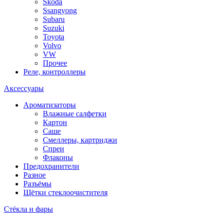
Skoda
Ssangyong
Subaru
Suzuki
Toyota
Volvo
VW
Прочее
Реле, контроллеры
Аксессуары
Ароматизаторы
Влажные салфетки
Картон
Саше
Смеллеры, картриджи
Спреи
Флаконы
Предохранители
Разное
Разъёмы
Щётки стеклоочистителя
Стёкла и фары