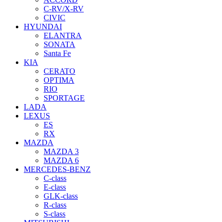
C-RV/X-RV
CIVIC
HYUNDAI
ELANTRA
SONATA
Santa Fe
KIA
CERATO
OPTIMA
RIO
SPORTAGE
LADA
LEXUS
ES
RX
MAZDA
MAZDA 3
MAZDA 6
MERCEDES-BENZ
C-class
E-class
GLK-class
R-class
S-class