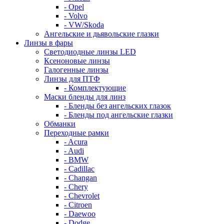
- Opel
- Volvo
- VW/Skoda
Ангельские и дьявольские глазки
Линзы в фары
Светодиодные линзы LED
Ксеноновые линзы
Галогенные линзы
Линзы для ПТФ
- Комплектующие
Маски бленды для линз
- Бленды без ангельских глазок
- Бленды под ангельские глазки
Обманки
Переходные рамки
- Acura
- Audi
- BMW
- Cadillac
- Changan
- Chery
- Chevrolet
- Citroen
- Daewoo
- Dodge