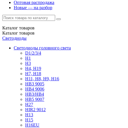
Оптовая распродажа
Новые — на разбор
Каталог
товаров
Каталог
товаров
Светодиоды
Светодиоды головного света
D1/2/3/4
H1
H3
H4, H19
H7, H18
H11, H8, H9, H16
HB3 9005
HB4 9006
HB3/HB4
HB5 9007
H27
HIR2 9012
H13
H15
H16EU