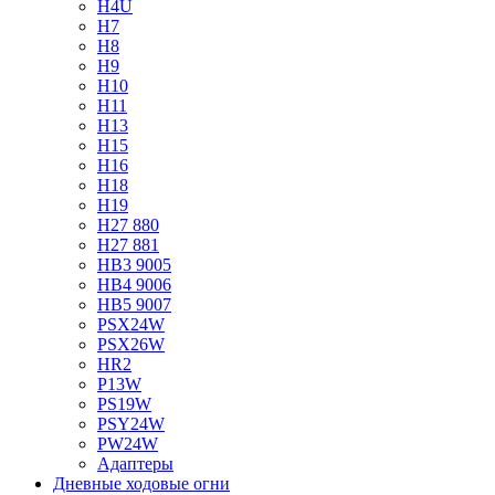
H4U
H7
H8
H9
H10
H11
H13
H15
H16
H18
H19
H27 880
H27 881
HB3 9005
HB4 9006
HB5 9007
PSX24W
PSX26W
HR2
P13W
PS19W
PSY24W
PW24W
Адаптеры
Дневные ходовые огни