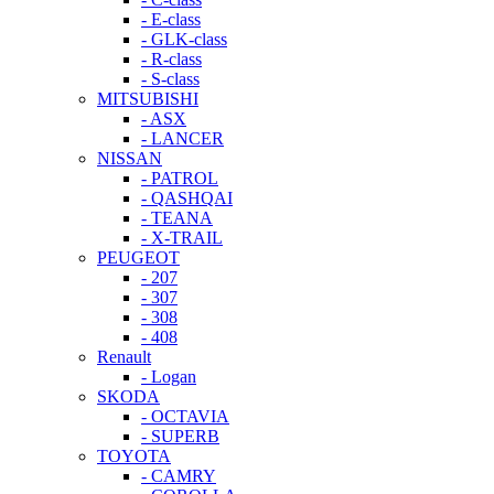
- E-class
- GLK-class
- R-class
- S-class
MITSUBISHI
- ASX
- LANCER
NISSAN
- PATROL
- QASHQAI
- TEANA
- X-TRAIL
PEUGEOT
- 207
- 307
- 308
- 408
Renault
- Logan
SKODA
- OCTAVIA
- SUPERB
TOYOTA
- CAMRY