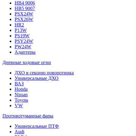
HB4 9006
HB5 9007
PSX24W
PSX26W
HR2
P13W
PS19W
PSY24W
PW24W
Адаптеры
Дневные ходовые огни
ДХО в секцию поворотника
Универсальные ДХО
ВАЗ
Honda
Nissan
Toyota
VW
Противотуманные фары
Универсальные ПТФ
Audi