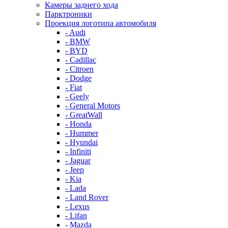
Камеры заднего хода
Парктроники
Проекция логотипа автомобиля
- Audi
- BMW
- BYD
- Cadillac
- Citroen
- Dodge
- Fiat
- Geely
- General Motors
- GreatWall
- Honda
- Hummer
- Hyundai
- Infiniti
- Jaguar
- Jeep
- Kia
- Lada
- Land Rover
- Lexus
- Lifan
- Mazda