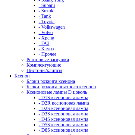
- Subaru
- Suzuki
- Tank
- Toyota
- Volkswagen
- Volvo
- Xpeng
- ГАЗ
- Камаз
- Прочее
Резиновые заглушки
Комплектующие
Пистоны/клипсы
Ксенон
Блоки розжига ксенона
Блоки розжига штатного ксенона
Ксеноновые лампы D цоколь
- D1S ксеноновая лампа
- D2R ксеноновая лампа
- D2S ксеноновая лампа
- D3S ксеноновая лампа
- D4S ксеноновая лампа
- D5S ксеноновая лампа
- D8S ксеноновая лампа