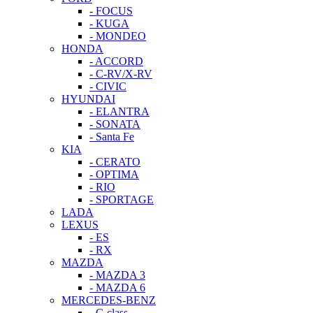
- FOCUS
- KUGA
- MONDEO
HONDA
- ACCORD
- C-RV/X-RV
- CIVIC
HYUNDAI
- ELANTRA
- SONATA
- Santa Fe
KIA
- CERATO
- OPTIMA
- RIO
- SPORTAGE
LADA
LEXUS
- ES
- RX
MAZDA
- MAZDA 3
- MAZDA 6
MERCEDES-BENZ
- C-class