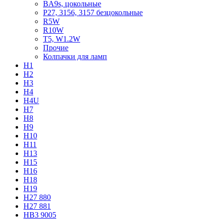
BA9s, цокольные
P27, 3156, 3157 безцокольные
R5W
R10W
T5, W1.2W
Прочие
Колпачки для ламп
H1
H2
H3
H4
H4U
H7
H8
H9
H10
H11
H13
H15
H16
H18
H19
H27 880
H27 881
HB3 9005