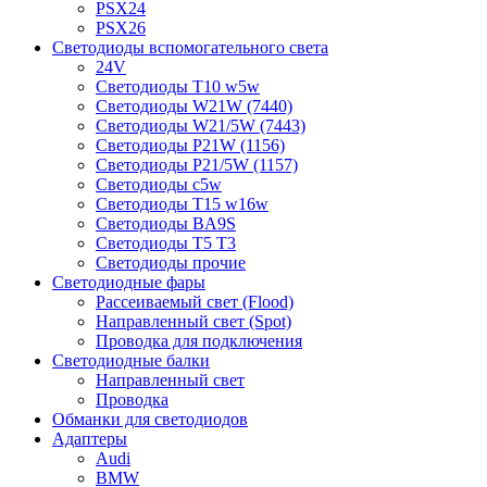
PSX24
PSX26
Светодиоды вспомогательного света
24V
Светодиоды T10 w5w
Светодиоды W21W (7440)
Светодиоды W21/5W (7443)
Светодиоды P21W (1156)
Светодиоды P21/5W (1157)
Светодиоды c5w
Светодиоды T15 w16w
Светодиоды BA9S
Светодиоды T5 T3
Светодиоды прочие
Светодиодные фары
Рассеиваемый свет (Flood)
Направленный свет (Spot)
Проводка для подключения
Светодиодные балки
Направленный свет
Проводка
Обманки для светодиодов
Адаптеры
Audi
BMW