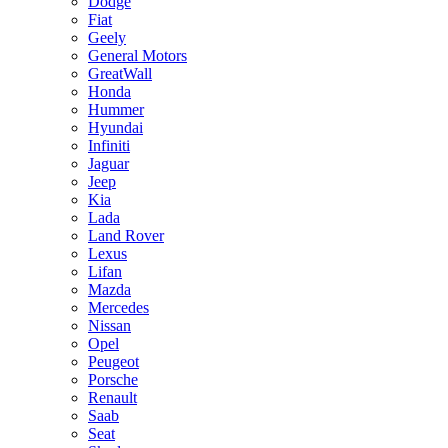
Dodge
Fiat
Geely
General Motors
GreatWall
Honda
Hummer
Hyundai
Infiniti
Jaguar
Jeep
Kia
Lada
Land Rover
Lexus
Lifan
Mazda
Mercedes
Nissan
Opel
Peugeot
Porsche
Renault
Saab
Seat