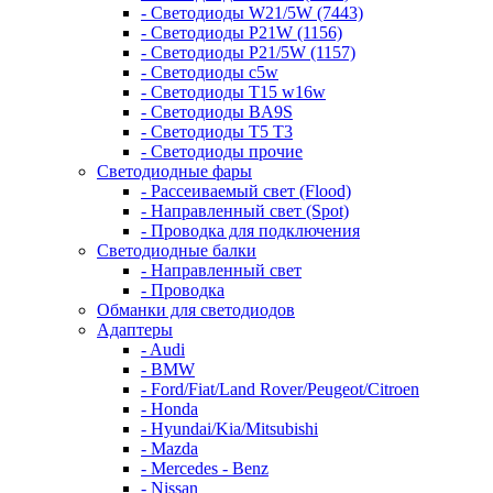
- Светодиоды W21/5W (7443)
- Светодиоды P21W (1156)
- Светодиоды P21/5W (1157)
- Светодиоды c5w
- Светодиоды T15 w16w
- Светодиоды BA9S
- Светодиоды T5 T3
- Светодиоды прочие
Светодиодные фары
- Рассеиваемый свет (Flood)
- Направленный свет (Spot)
- Проводка для подключения
Светодиодные балки
- Направленный свет
- Проводка
Обманки для светодиодов
Адаптеры
- Audi
- BMW
- Ford/Fiat/Land Rover/Peugeot/Citroen
- Honda
- Hyundai/Kia/Mitsubishi
- Mazda
- Mercedes - Benz
- Nissan