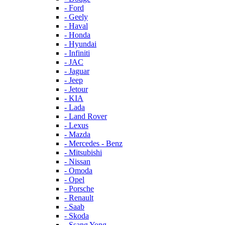
- Ford
- Geely
- Haval
- Honda
- Hyundai
- Infiniti
- JAC
- Jaguar
- Jeep
- Jetour
- KIA
- Lada
- Land Rover
- Lexus
- Mazda
- Mercedes - Benz
- Mitsubishi
- Nissan
- Omoda
- Opel
- Porsche
- Renault
- Saab
- Skoda
- Ssang Yong