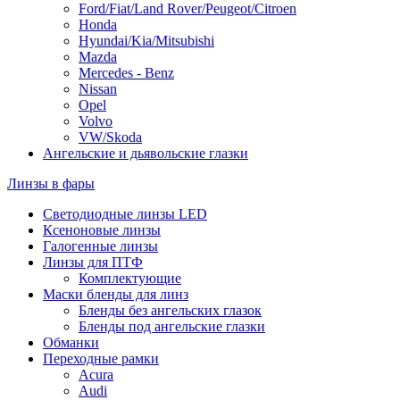
Ford/Fiat/Land Rover/Peugeot/Citroen
Honda
Hyundai/Kia/Mitsubishi
Mazda
Mercedes - Benz
Nissan
Opel
Volvo
VW/Skoda
Ангельские и дьявольские глазки
Линзы в фары
Светодиодные линзы LED
Ксеноновые линзы
Галогенные линзы
Линзы для ПТФ
Комплектующие
Маски бленды для линз
Бленды без ангельских глазок
Бленды под ангельские глазки
Обманки
Переходные рамки
Acura
Audi