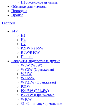
H16 ксеноновая лампа
Обманки для ксенона
Проводка
Прочее
Галоген
24V
H1
H4
H7
P21W P21/5W
R5W/R10W
Прочие
Габариты, подсветка и другие
W5W (W3W)
WY5W (Оранжевая)
W21W
W21/5W
WY21W (Оранжевая)
P21W
P21/5W (P21/4W)
PY21W (Оранжевые)
W16W
31-42 mm двухцокольные