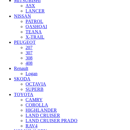
MITSUBISHI
ASX
LANCER
NISSAN
PATROL
QASHQAI
TEANA
X-TRAIL
PEUGEOT
207
307
308
408
Renault
Logan
SKODA
OCTAVIA
SUPERB
TOYOTA
CAMRY
COROLLA
HIGHLANDER
LAND CRUISER
LAND CRUISER PRADO
RAV4