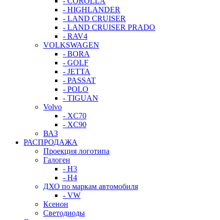
- COROLLA
- HIGHLANDER
- LAND CRUISER
- LAND CRUISER PRADO
- RAV4
VOLKSWAGEN
- BORA
- GOLF
- JETTA
- PASSAT
- POLO
- TIGUAN
Volvo
- XC70
- XC90
ВАЗ
РАСПРОДАЖА
Проекция логотипа
Галоген
- H3
- H4
ДХО по маркам автомобиля
- VW
Ксенон
Светодиоды