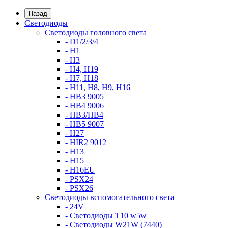
Назад
Светодиоды
Светодиоды головного света
- D1/2/3/4
- H1
- H3
- H4, H19
- H7, H18
- H11, H8, H9, H16
- HB3 9005
- HB4 9006
- HB3/HB4
- HB5 9007
- H27
- HIR2 9012
- H13
- H15
- H16EU
- PSX24
- PSX26
Светодиоды вспомогательного света
- 24V
- Светодиоды T10 w5w
- Светодиоды W21W (7440)