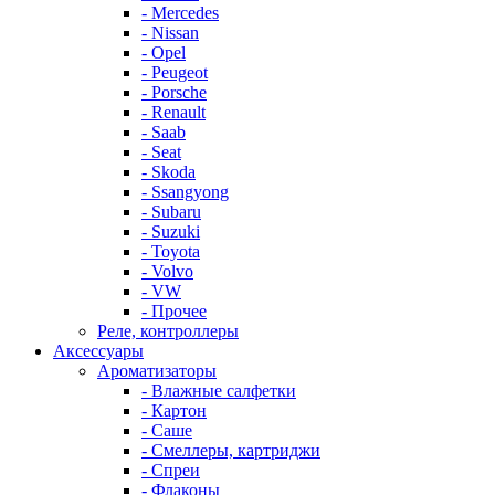
- Mercedes
- Nissan
- Opel
- Peugeot
- Porsche
- Renault
- Saab
- Seat
- Skoda
- Ssangyong
- Subaru
- Suzuki
- Toyota
- Volvo
- VW
- Прочее
Реле, контроллеры
Аксессуары
Ароматизаторы
- Влажные салфетки
- Картон
- Саше
- Смеллеры, картриджи
- Спреи
- Флаконы