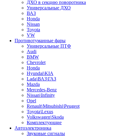
ДХО в секцию поворотника
Универсальные ДХО
ВАЗ
Honda
Nissan
Toyota
VW
Противотуманные фары
Универсальные ПТФ
Audi
BMW
Chevrolet
Honda
Hyundai\KIA
Lada\ВАЗ\ГАЗ
Mazda
Mercedes-Benz
Nissan\Infinity
Opel
Renault\Mitsubishi\Peugeot
Toyota\Lexus
Volkswagen\Skoda
Комплектующие
Автоэлектроника
Звуковые сигналы