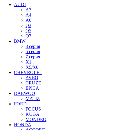
AUDI
A3
A4
A6
Q3
Q5
Q7
BMW
3 серия
5 серия
7 серия
X1
X5/X6
CHEVROLET
AVEO
CRUZE
EPICA
DAEWOO
MATIZ
FORD
FOCUS
KUGA
MONDEO
HONDA
ACCORD