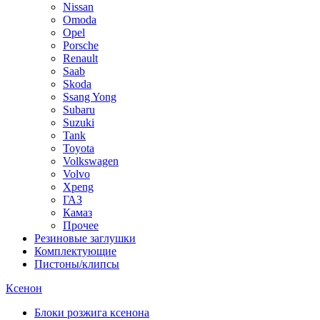
Nissan
Omoda
Opel
Porsche
Renault
Saab
Skoda
Ssang Yong
Subaru
Suzuki
Tank
Toyota
Volkswagen
Volvo
Xpeng
ГАЗ
Камаз
Прочее
Резиновые заглушки
Комплектующие
Пистоны/клипсы
Ксенон
Блоки розжига ксенона