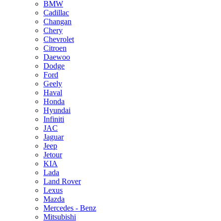
BMW
Cadillac
Changan
Chery
Chevrolet
Citroen
Daewoo
Dodge
Ford
Geely
Haval
Honda
Hyundai
Infiniti
JAC
Jaguar
Jeep
Jetour
KIA
Lada
Land Rover
Lexus
Mazda
Mercedes - Benz
Mitsubishi