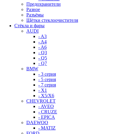
Предохранители
Разное
Разъёмы
Щётки стеклоочистителя
Стёкла и фары
AUDI
- A3
- A4
- A6
- Q3
- Q5
- Q7
BMW
- 3 серия
- 5 серия
- 7 серия
- X1
- X5/X6
CHEVROLET
- AVEO
- CRUZE
- EPICA
DAEWOO
- MATIZ
FORD