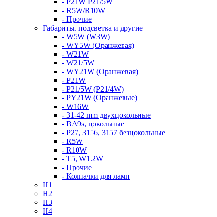
- P21W P21/5W
- R5W/R10W
- Прочие
Габариты, подсветка и другие
- W5W (W3W)
- WY5W (Оранжевая)
- W21W
- W21/5W
- WY21W (Оранжевая)
- P21W
- P21/5W (P21/4W)
- PY21W (Оранжевые)
- W16W
- 31-42 mm двухцокольные
- BA9s, цокольные
- P27, 3156, 3157 безцокольные
- R5W
- R10W
- T5, W1.2W
- Прочие
- Колпачки для ламп
H1
H2
H3
H4