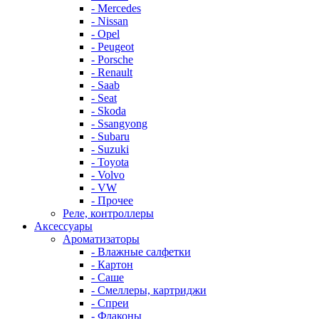
- Mercedes
- Nissan
- Opel
- Peugeot
- Porsche
- Renault
- Saab
- Seat
- Skoda
- Ssangyong
- Subaru
- Suzuki
- Toyota
- Volvo
- VW
- Прочее
Реле, контроллеры
Аксессуары
Ароматизаторы
- Влажные салфетки
- Картон
- Саше
- Смеллеры, картриджи
- Спреи
- Флаконы