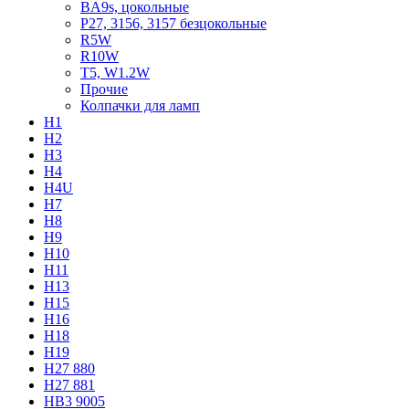
BA9s, цокольные
P27, 3156, 3157 безцокольные
R5W
R10W
T5, W1.2W
Прочие
Колпачки для ламп
H1
H2
H3
H4
H4U
H7
H8
H9
H10
H11
H13
H15
H16
H18
H19
H27 880
H27 881
HB3 9005