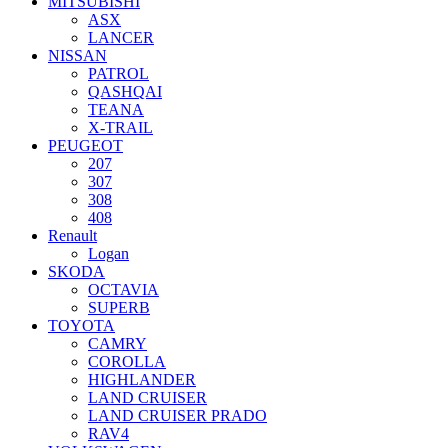
MITSUBISHI
ASX
LANCER
NISSAN
PATROL
QASHQAI
TEANA
X-TRAIL
PEUGEOT
207
307
308
408
Renault
Logan
SKODA
OCTAVIA
SUPERB
TOYOTA
CAMRY
COROLLA
HIGHLANDER
LAND CRUISER
LAND CRUISER PRADO
RAV4