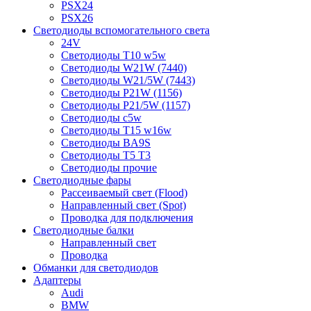
PSX24
PSX26
Светодиоды вспомогательного света
24V
Светодиоды T10 w5w
Светодиоды W21W (7440)
Светодиоды W21/5W (7443)
Светодиоды P21W (1156)
Светодиоды P21/5W (1157)
Светодиоды c5w
Светодиоды T15 w16w
Светодиоды BA9S
Светодиоды T5 T3
Светодиоды прочие
Светодиодные фары
Рассеиваемый свет (Flood)
Направленный свет (Spot)
Проводка для подключения
Светодиодные балки
Направленный свет
Проводка
Обманки для светодиодов
Адаптеры
Audi
BMW