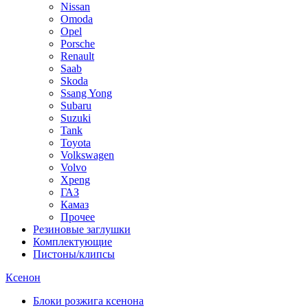
Nissan
Omoda
Opel
Porsche
Renault
Saab
Skoda
Ssang Yong
Subaru
Suzuki
Tank
Toyota
Volkswagen
Volvo
Xpeng
ГАЗ
Камаз
Прочее
Резиновые заглушки
Комплектующие
Пистоны/клипсы
Ксенон
Блоки розжига ксенона