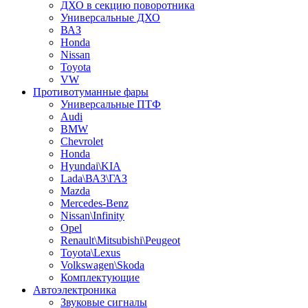
ДХО в секцию поворотника
Универсальные ДХО
ВАЗ
Honda
Nissan
Toyota
VW
Противотуманные фары
Универсальные ПТФ
Audi
BMW
Chevrolet
Honda
Hyundai\KIA
Lada\ВАЗ\ГАЗ
Mazda
Mercedes-Benz
Nissan\Infinity
Opel
Renault\Mitsubishi\Peugeot
Toyota\Lexus
Volkswagen\Skoda
Комплектующие
Автоэлектроника
Звуковые сигналы