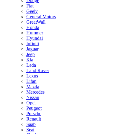
Dodge
Fiat
Geely
General Motors
GreatWall
Honda
Hummer
Hyundai
Infiniti
Jaguar
Jeep
Kia
Lada
Land Rover
Lexus
Lifan
Mazda
Mercedes
Nissan
Opel
Peugeot
Porsche
Renault
Saab
Seat