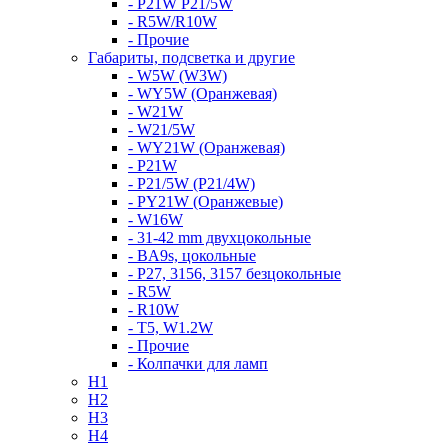
- P21W P21/5W
- R5W/R10W
- Прочие
Габариты, подсветка и другие
- W5W (W3W)
- WY5W (Оранжевая)
- W21W
- W21/5W
- WY21W (Оранжевая)
- P21W
- P21/5W (P21/4W)
- PY21W (Оранжевые)
- W16W
- 31-42 mm двухцокольные
- BA9s, цокольные
- P27, 3156, 3157 безцокольные
- R5W
- R10W
- T5, W1.2W
- Прочие
- Колпачки для ламп
H1
H2
H3
H4