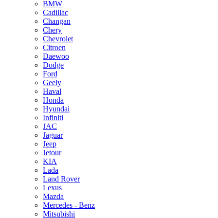
BMW
Cadillac
Changan
Chery
Chevrolet
Citroen
Daewoo
Dodge
Ford
Geely
Haval
Honda
Hyundai
Infiniti
JAC
Jaguar
Jeep
Jetour
KIA
Lada
Land Rover
Lexus
Mazda
Mercedes - Benz
Mitsubishi