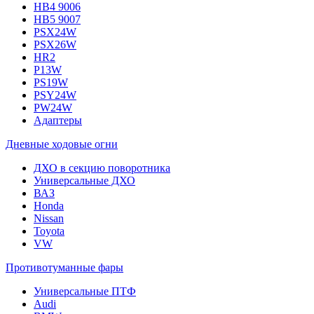
HB4 9006
HB5 9007
PSX24W
PSX26W
HR2
P13W
PS19W
PSY24W
PW24W
Адаптеры
Дневные ходовые огни
ДХО в секцию поворотника
Универсальные ДХО
ВАЗ
Honda
Nissan
Toyota
VW
Противотуманные фары
Универсальные ПТФ
Audi