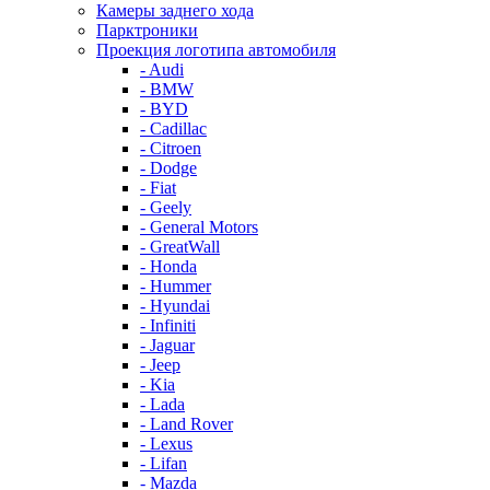
Камеры заднего хода
Парктроники
Проекция логотипа автомобиля
- Audi
- BMW
- BYD
- Cadillac
- Citroen
- Dodge
- Fiat
- Geely
- General Motors
- GreatWall
- Honda
- Hummer
- Hyundai
- Infiniti
- Jaguar
- Jeep
- Kia
- Lada
- Land Rover
- Lexus
- Lifan
- Mazda