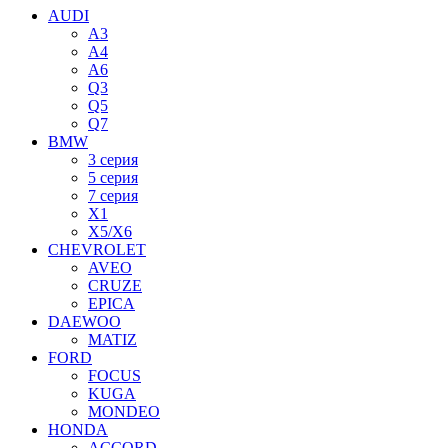
AUDI
A3
A4
A6
Q3
Q5
Q7
BMW
3 серия
5 серия
7 серия
X1
X5/X6
CHEVROLET
AVEO
CRUZE
EPICA
DAEWOO
MATIZ
FORD
FOCUS
KUGA
MONDEO
HONDA
ACCORD