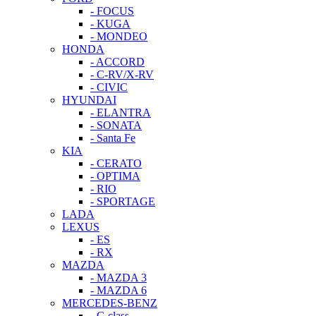
- FOCUS
- KUGA
- MONDEO
HONDA
- ACCORD
- C-RV/X-RV
- CIVIC
HYUNDAI
- ELANTRA
- SONATA
- Santa Fe
KIA
- CERATO
- OPTIMA
- RIO
- SPORTAGE
LADA
LEXUS
- ES
- RX
MAZDA
- MAZDA 3
- MAZDA 6
MERCEDES-BENZ
- C-class