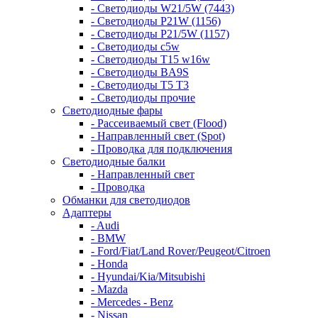
- Светодиоды W21/5W (7443)
- Светодиоды P21W (1156)
- Светодиоды P21/5W (1157)
- Светодиоды c5w
- Светодиоды T15 w16w
- Светодиоды BA9S
- Светодиоды T5 T3
- Светодиоды прочие
Светодиодные фары
- Рассеиваемый свет (Flood)
- Направленный свет (Spot)
- Проводка для подключения
Светодиодные балки
- Направленный свет
- Проводка
Обманки для светодиодов
Адаптеры
- Audi
- BMW
- Ford/Fiat/Land Rover/Peugeot/Citroen
- Honda
- Hyundai/Kia/Mitsubishi
- Mazda
- Mercedes - Benz
- Nissan