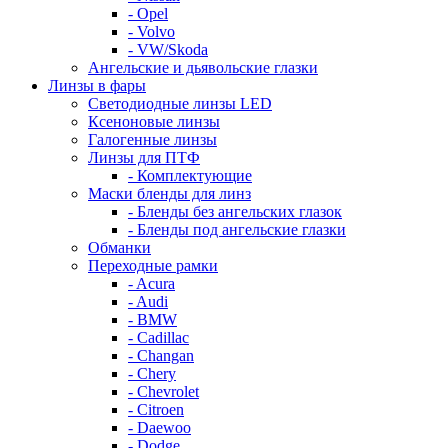
- Opel
- Volvo
- VW/Skoda
Ангельские и дьявольские глазки
Линзы в фары
Светодиодные линзы LED
Ксеноновые линзы
Галогенные линзы
Линзы для ПТФ
- Комплектующие
Маски бленды для линз
- Бленды без ангельских глазок
- Бленды под ангельские глазки
Обманки
Переходные рамки
- Acura
- Audi
- BMW
- Cadillac
- Changan
- Chery
- Chevrolet
- Citroen
- Daewoo
- Dodge