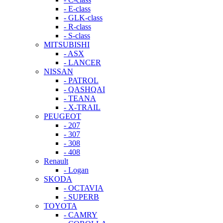
- E-class
- GLK-class
- R-class
- S-class
MITSUBISHI
- ASX
- LANCER
NISSAN
- PATROL
- QASHQAI
- TEANA
- X-TRAIL
PEUGEOT
- 207
- 307
- 308
- 408
Renault
- Logan
SKODA
- OCTAVIA
- SUPERB
TOYOTA
- CAMRY