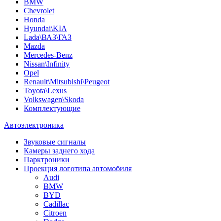
BMW
Chevrolet
Honda
Hyundai\KIA
Lada\ВАЗ\ГАЗ
Mazda
Mercedes-Benz
Nissan\Infinity
Opel
Renault\Mitsubishi\Peugeot
Toyota\Lexus
Volkswagen\Skoda
Комплектующие
Автоэлектроника
Звуковые сигналы
Камеры заднего хода
Парктроники
Проекция логотипа автомобиля
Audi
BMW
BYD
Cadillac
Citroen