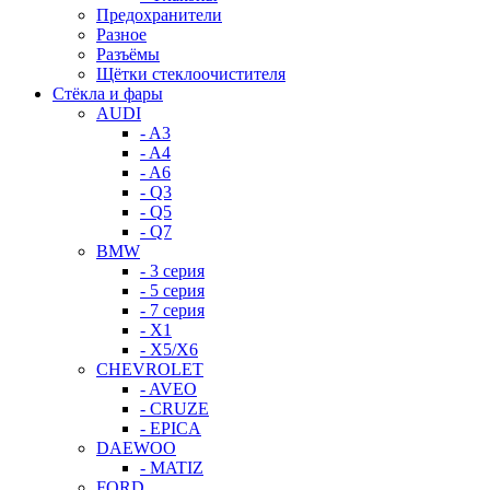
Предохранители
Разное
Разъёмы
Щётки стеклоочистителя
Стёкла и фары
AUDI
- A3
- A4
- A6
- Q3
- Q5
- Q7
BMW
- 3 серия
- 5 серия
- 7 серия
- X1
- X5/X6
CHEVROLET
- AVEO
- CRUZE
- EPICA
DAEWOO
- MATIZ
FORD