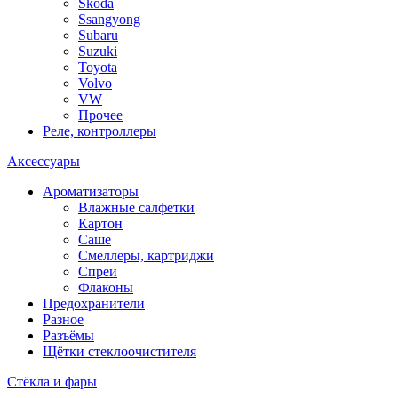
Skoda
Ssangyong
Subaru
Suzuki
Toyota
Volvo
VW
Прочее
Реле, контроллеры
Аксессуары
Ароматизаторы
Влажные салфетки
Картон
Саше
Смеллеры, картриджи
Спреи
Флаконы
Предохранители
Разное
Разъёмы
Щётки стеклоочистителя
Стёкла и фары