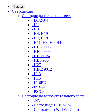
Назад
Светодиоды
Светодиоды головного света
- D1/2/3/4
- H1
- H3
- H4, H19
- H7, H18
- H11, H8, H9, H16
- HB3 9005
- HB4 9006
- HB3/HB4
- HB5 9007
- H27
- HIR2 9012
- H13
- H15
- H16EU
- PSX24
- PSX26
Светодиоды вспомогательного света
- 24V
- Светодиоды T10 w5w
- Светодиоды W21W (7440)