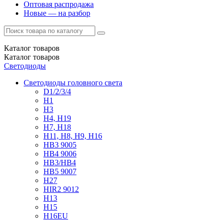
Оптовая распродажа
Новые — на разбор
Каталог
товаров
Каталог
товаров
Светодиоды
Светодиоды головного света
D1/2/3/4
H1
H3
H4, H19
H7, H18
H11, H8, H9, H16
HB3 9005
HB4 9006
HB3/HB4
HB5 9007
H27
HIR2 9012
H13
H15
H16EU