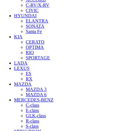
C-RV/X-RV
CIVIC
HYUNDAI
ELANTRA
SONATA
Santa Fe
KIA
CERATO
OPTIMA
RIO
SPORTAGE
LADA
LEXUS
ES
RX
MAZDA
MAZDA 3
MAZDA 6
MERCEDES-BENZ
C-class
E-class
GLK-class
R-class
S-class