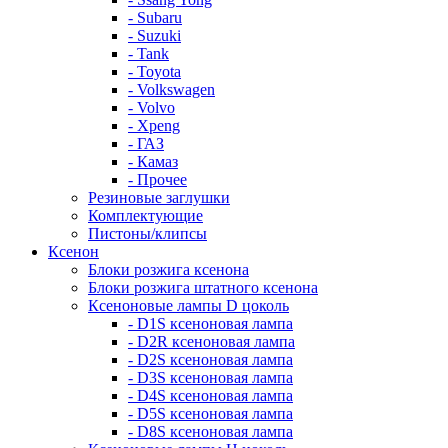
- Subaru
- Suzuki
- Tank
- Toyota
- Volkswagen
- Volvo
- Xpeng
- ГАЗ
- Камаз
- Прочее
Резиновые заглушки
Комплектующие
Пистоны/клипсы
Ксенон
Блоки розжига ксенона
Блоки розжига штатного ксенона
Ксеноновые лампы D цоколь
- D1S ксеноновая лампа
- D2R ксеноновая лампа
- D2S ксеноновая лампа
- D3S ксеноновая лампа
- D4S ксеноновая лампа
- D5S ксеноновая лампа
- D8S ксеноновая лампа