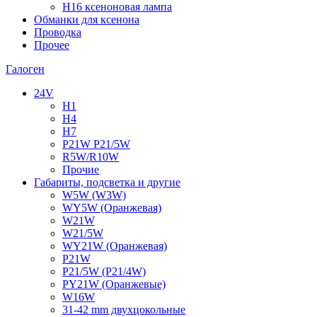
H16 ксеноновая лампа
Обманки для ксенона
Проводка
Прочее
Галоген
24V
H1
H4
H7
P21W P21/5W
R5W/R10W
Прочие
Габариты, подсветка и другие
W5W (W3W)
WY5W (Оранжевая)
W21W
W21/5W
WY21W (Оранжевая)
P21W
P21/5W (P21/4W)
PY21W (Оранжевые)
W16W
31-42 mm двухцокольные