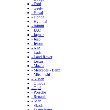
- Ford
- Geely
- Haval
- Honda
- Hyundai
- Infiniti
- JAC
- Jaguar
- Jeep
- Jetour
- KIA
- Lada
- Land Rover
- Lexus
- Mazda
- Mercedes - Benz
- Mitsubishi
- Nissan
- Omoda
- Opel
- Porsche
- Renault
- Saab
- Skoda
- Ssang Yong