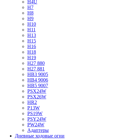
H4U
H7
H8
H9
H10
H11
H13
H15
H16
H18
H19
H27 880
H27 881
HB3 9005
HB4 9006
HB5 9007
PSX24W
PSX26W
HR2
P13W
PS19W
PSY24W
PW24W
Адаптеры
Дневные ходовые огни