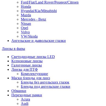
Ford/Fiat/Land Rover/Peugeot/Citroen
Honda
Hyundai/Kia/Mitsubishi
Mazda
Mercedes - Benz
Nissan
Opel
Volvo
VW/Skoda
Ангельские и дьявольские глазки
Линзы в фары
Светодиодные линзы LED
Ксеноновые линзы
Галогенные линзы
Линзы для ПТФ
Комплектующие
Маски бленды для линз
Бленды без ангельских глазок
Бленды под ангельские глазки
Обманки
Переходные рамки
Acura
Audi