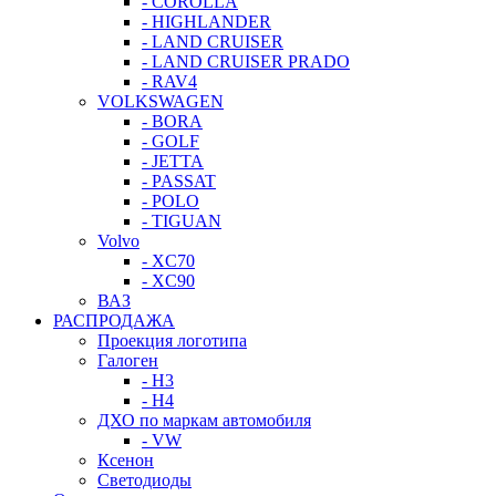
- COROLLA
- HIGHLANDER
- LAND CRUISER
- LAND CRUISER PRADO
- RAV4
VOLKSWAGEN
- BORA
- GOLF
- JETTA
- PASSAT
- POLO
- TIGUAN
Volvo
- XC70
- XC90
ВАЗ
РАСПРОДАЖА
Проекция логотипа
Галоген
- H3
- H4
ДХО по маркам автомобиля
- VW
Ксенон
Светодиоды