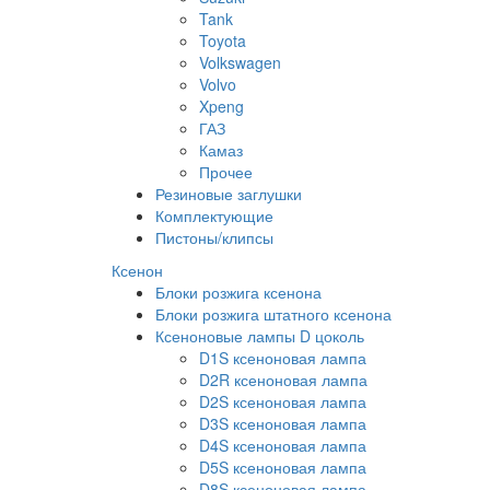
Tank
Toyota
Volkswagen
Volvo
Xpeng
ГАЗ
Камаз
Прочее
Резиновые заглушки
Комплектующие
Пистоны/клипсы
Ксенон
Блоки розжига ксенона
Блоки розжига штатного ксенона
Ксеноновые лампы D цоколь
D1S ксеноновая лампа
D2R ксеноновая лампа
D2S ксеноновая лампа
D3S ксеноновая лампа
D4S ксеноновая лампа
D5S ксеноновая лампа
D8S ксеноновая лампа