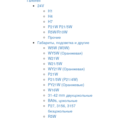
Галоген
24V
H1
H4
H7
P21W P21/5W
R5W/R10W
Прочие
Габариты, подсветка и другие
W5W (W3W)
WY5W (Оранжевая)
W21W
W21/5W
WY21W (Оранжевая)
P21W
P21/5W (P21/4W)
PY21W (Оранжевые)
W16W
31-42 mm двухцокольные
BA9s, цокольные
P27, 3156, 3157
безцокольные
R5W