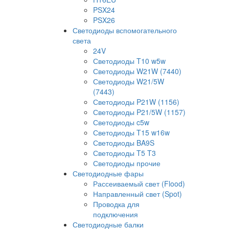
PSX24
PSX26
Светодиоды вспомогательного
света
24V
Светодиоды T10 w5w
Светодиоды W21W (7440)
Светодиоды W21/5W
(7443)
Светодиоды P21W (1156)
Светодиоды P21/5W (1157)
Светодиоды c5w
Светодиоды T15 w16w
Светодиоды BA9S
Светодиоды T5 T3
Светодиоды прочие
Светодиодные фары
Рассеиваемый свет (Flood)
Направленный свет (Spot)
Проводка для
подключения
Светодиодные балки