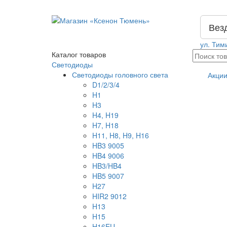
Вез
ул. Тим
Каталог
товаров
Светодиоды
Светодиоды головного света
Акци
D1/2/3/4
H1
H3
H4, H19
H7, H18
H11, H8, H9, H16
HB3 9005
HB4 9006
HB3/HB4
HB5 9007
H27
HIR2 9012
H13
H15
H16EU