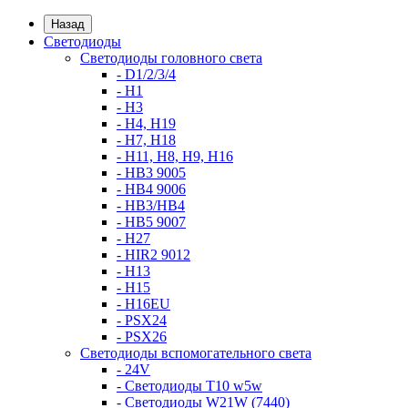
Назад
Светодиоды
Светодиоды головного света
- D1/2/3/4
- H1
- H3
- H4, H19
- H7, H18
- H11, H8, H9, H16
- HB3 9005
- HB4 9006
- HB3/HB4
- HB5 9007
- H27
- HIR2 9012
- H13
- H15
- H16EU
- PSX24
- PSX26
Светодиоды вспомогательного света
- 24V
- Светодиоды T10 w5w
- Светодиоды W21W (7440)