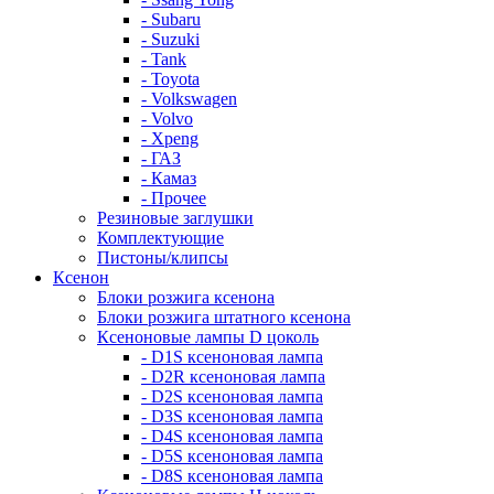
- Subaru
- Suzuki
- Tank
- Toyota
- Volkswagen
- Volvo
- Xpeng
- ГАЗ
- Камаз
- Прочее
Резиновые заглушки
Комплектующие
Пистоны/клипсы
Ксенон
Блоки розжига ксенона
Блоки розжига штатного ксенона
Ксеноновые лампы D цоколь
- D1S ксеноновая лампа
- D2R ксеноновая лампа
- D2S ксеноновая лампа
- D3S ксеноновая лампа
- D4S ксеноновая лампа
- D5S ксеноновая лампа
- D8S ксеноновая лампа