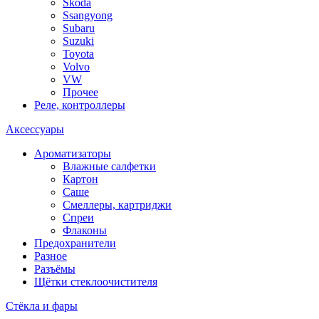
Skoda
Ssangyong
Subaru
Suzuki
Toyota
Volvo
VW
Прочее
Реле, контроллеры
Аксессуары
Ароматизаторы
Влажные салфетки
Картон
Саше
Смеллеры, картриджи
Спреи
Флаконы
Предохранители
Разное
Разъёмы
Щётки стеклоочистителя
Стёкла и фары