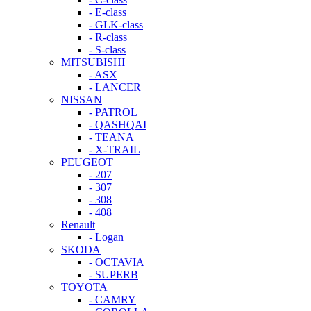
- E-class
- GLK-class
- R-class
- S-class
MITSUBISHI
- ASX
- LANCER
NISSAN
- PATROL
- QASHQAI
- TEANA
- X-TRAIL
PEUGEOT
- 207
- 307
- 308
- 408
Renault
- Logan
SKODA
- OCTAVIA
- SUPERB
TOYOTA
- CAMRY