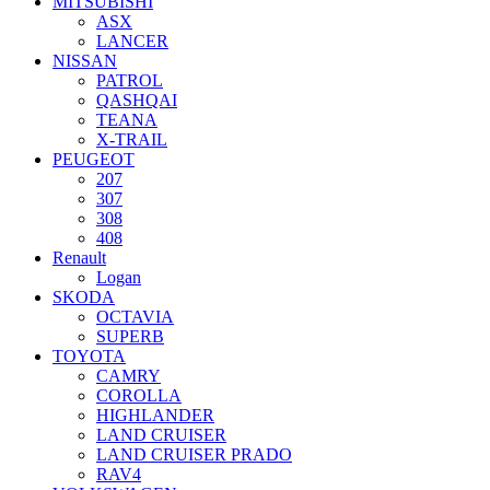
MITSUBISHI
ASX
LANCER
NISSAN
PATROL
QASHQAI
TEANA
X-TRAIL
PEUGEOT
207
307
308
408
Renault
Logan
SKODA
OCTAVIA
SUPERB
TOYOTA
CAMRY
COROLLA
HIGHLANDER
LAND CRUISER
LAND CRUISER PRADO
RAV4