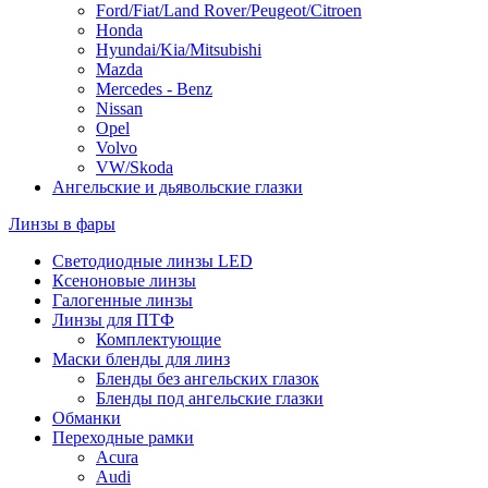
Ford/Fiat/Land Rover/Peugeot/Citroen
Honda
Hyundai/Kia/Mitsubishi
Mazda
Mercedes - Benz
Nissan
Opel
Volvo
VW/Skoda
Ангельские и дьявольские глазки
Линзы в фары
Светодиодные линзы LED
Ксеноновые линзы
Галогенные линзы
Линзы для ПТФ
Комплектующие
Маски бленды для линз
Бленды без ангельских глазок
Бленды под ангельские глазки
Обманки
Переходные рамки
Acura
Audi