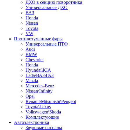
ДХО в секцию поворотника
Универсальные ДХО
ВАЗ
Honda
Nissan
Toyota
VW
Противотуманные фары
Универсальные ПТФ
Audi
BMW
Chevrolet
Honda
Hyundai\KIA
Lada\ВАЗ\ГАЗ
Mazda
Mercedes-Benz
Nissan\Infinity
Opel
Renault\Mitsubishi\Peugeot
Toyota\Lexus
Volkswagen\Skoda
Комплектующие
Автоэлектроника
Звуковые сигналы