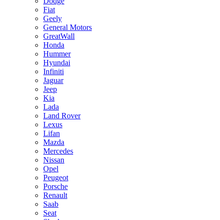
Dodge
Fiat
Geely
General Motors
GreatWall
Honda
Hummer
Hyundai
Infiniti
Jaguar
Jeep
Kia
Lada
Land Rover
Lexus
Lifan
Mazda
Mercedes
Nissan
Opel
Peugeot
Porsche
Renault
Saab
Seat