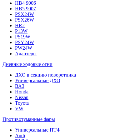
HB4 9006
HB5 9007
PSX24W
PSX26W
HR2
P13W
PS19W
PSY24W
PW24W
Адаптеры
Дневные ходовые огни
ДХО в секцию поворотника
Универсальные ДХО
ВАЗ
Honda
Nissan
Toyota
VW
Противотуманные фары
Универсальные ПТФ
Audi