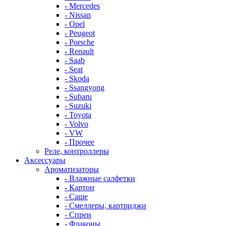
- Mercedes
- Nissan
- Opel
- Peugeot
- Porsche
- Renault
- Saab
- Seat
- Skoda
- Ssangyong
- Subaru
- Suzuki
- Toyota
- Volvo
- VW
- Прочее
Реле, контроллеры
Аксессуары
Ароматизаторы
- Влажные салфетки
- Картон
- Саше
- Смеллеры, картриджи
- Спреи
- Флаконы