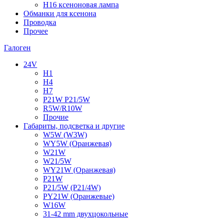
H16 ксеноновая лампа
Обманки для ксенона
Проводка
Прочее
Галоген
24V
H1
H4
H7
P21W P21/5W
R5W/R10W
Прочие
Габариты, подсветка и другие
W5W (W3W)
WY5W (Оранжевая)
W21W
W21/5W
WY21W (Оранжевая)
P21W
P21/5W (P21/4W)
PY21W (Оранжевые)
W16W
31-42 mm двухцокольные