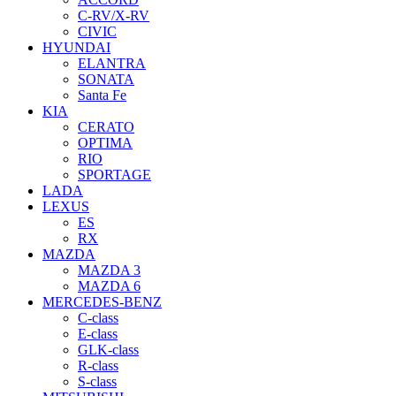
C-RV/X-RV
CIVIC
HYUNDAI
ELANTRA
SONATA
Santa Fe
KIA
CERATO
OPTIMA
RIO
SPORTAGE
LADA
LEXUS
ES
RX
MAZDA
MAZDA 3
MAZDA 6
MERCEDES-BENZ
C-class
E-class
GLK-class
R-class
S-class