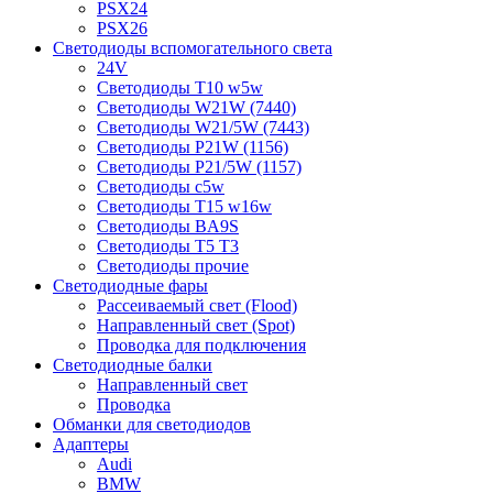
PSX24
PSX26
Светодиоды вспомогательного света
24V
Светодиоды T10 w5w
Светодиоды W21W (7440)
Светодиоды W21/5W (7443)
Светодиоды P21W (1156)
Светодиоды P21/5W (1157)
Светодиоды c5w
Светодиоды T15 w16w
Светодиоды BA9S
Светодиоды T5 T3
Светодиоды прочие
Светодиодные фары
Рассеиваемый свет (Flood)
Направленный свет (Spot)
Проводка для подключения
Светодиодные балки
Направленный свет
Проводка
Обманки для светодиодов
Адаптеры
Audi
BMW