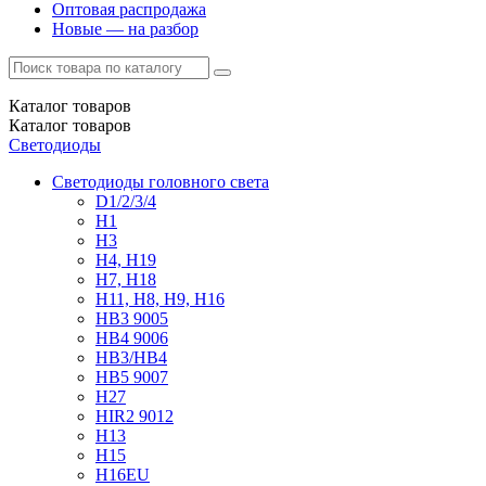
Оптовая распродажа
Новые — на разбор
Каталог
товаров
Каталог
товаров
Светодиоды
Светодиоды головного света
D1/2/3/4
H1
H3
H4, H19
H7, H18
H11, H8, H9, H16
HB3 9005
HB4 9006
HB3/HB4
HB5 9007
H27
HIR2 9012
H13
H15
H16EU