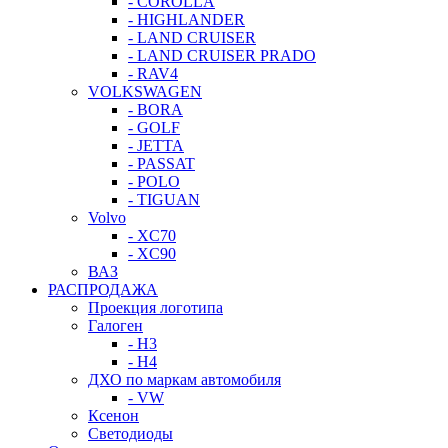
- COROLLA
- HIGHLANDER
- LAND CRUISER
- LAND CRUISER PRADO
- RAV4
VOLKSWAGEN
- BORA
- GOLF
- JETTA
- PASSAT
- POLO
- TIGUAN
Volvo
- XC70
- XC90
ВАЗ
РАСПРОДАЖА
Проекция логотипа
Галоген
- H3
- H4
ДХО по маркам автомобиля
- VW
Ксенон
Светодиоды