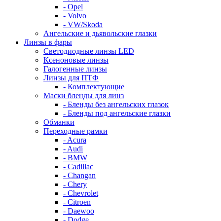
- Opel
- Volvo
- VW/Skoda
Ангельские и дьявольские глазки
Линзы в фары
Светодиодные линзы LED
Ксеноновые линзы
Галогенные линзы
Линзы для ПТФ
- Комплектующие
Маски бленды для линз
- Бленды без ангельских глазок
- Бленды под ангельские глазки
Обманки
Переходные рамки
- Acura
- Audi
- BMW
- Cadillac
- Changan
- Chery
- Chevrolet
- Citroen
- Daewoo
- Dodge