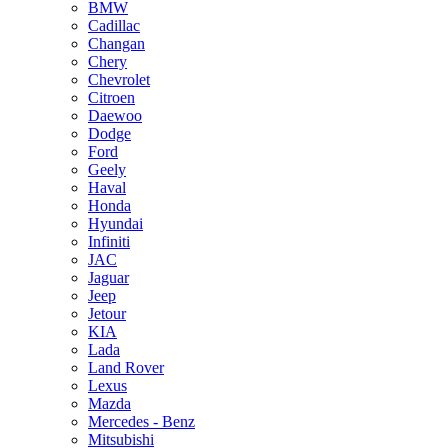
BMW
Cadillac
Changan
Chery
Chevrolet
Citroen
Daewoo
Dodge
Ford
Geely
Haval
Honda
Hyundai
Infiniti
JAC
Jaguar
Jeep
Jetour
KIA
Lada
Land Rover
Lexus
Mazda
Mercedes - Benz
Mitsubishi