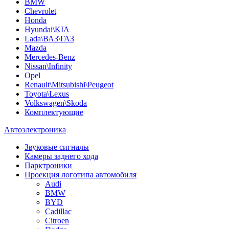
BMW
Chevrolet
Honda
Hyundai\KIA
Lada\ВАЗ\ГАЗ
Mazda
Mercedes-Benz
Nissan\Infinity
Opel
Renault\Mitsubishi\Peugeot
Toyota\Lexus
Volkswagen\Skoda
Комплектующие
Автоэлектроника
Звуковые сигналы
Камеры заднего хода
Парктроники
Проекция логотипа автомобиля
Audi
BMW
BYD
Cadillac
Citroen