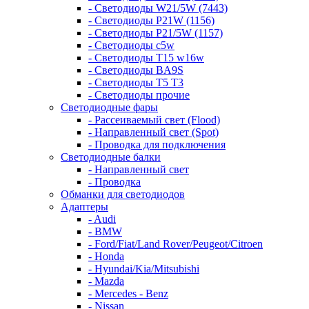
- Светодиоды W21/5W (7443)
- Светодиоды P21W (1156)
- Светодиоды P21/5W (1157)
- Светодиоды c5w
- Светодиоды T15 w16w
- Светодиоды BA9S
- Светодиоды T5 T3
- Светодиоды прочие
Светодиодные фары
- Рассеиваемый свет (Flood)
- Направленный свет (Spot)
- Проводка для подключения
Светодиодные балки
- Направленный свет
- Проводка
Обманки для светодиодов
Адаптеры
- Audi
- BMW
- Ford/Fiat/Land Rover/Peugeot/Citroen
- Honda
- Hyundai/Kia/Mitsubishi
- Mazda
- Mercedes - Benz
- Nissan