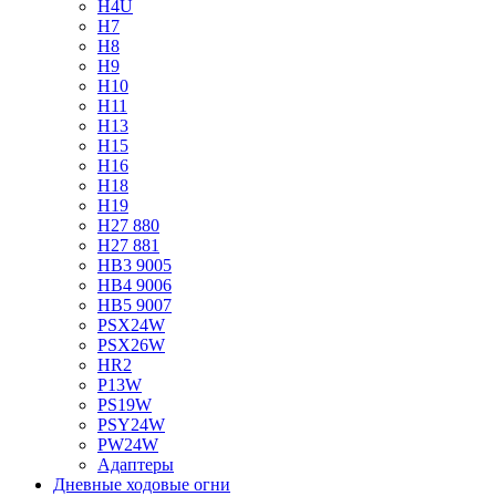
H4U
H7
H8
H9
H10
H11
H13
H15
H16
H18
H19
H27 880
H27 881
HB3 9005
HB4 9006
HB5 9007
PSX24W
PSX26W
HR2
P13W
PS19W
PSY24W
PW24W
Адаптеры
Дневные ходовые огни