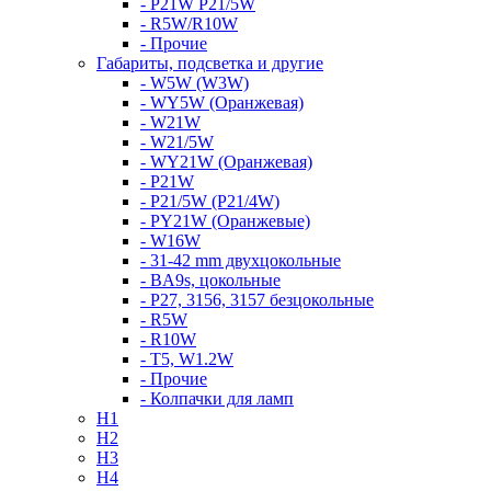
- P21W P21/5W
- R5W/R10W
- Прочие
Габариты, подсветка и другие
- W5W (W3W)
- WY5W (Оранжевая)
- W21W
- W21/5W
- WY21W (Оранжевая)
- P21W
- P21/5W (P21/4W)
- PY21W (Оранжевые)
- W16W
- 31-42 mm двухцокольные
- BA9s, цокольные
- P27, 3156, 3157 безцокольные
- R5W
- R10W
- T5, W1.2W
- Прочие
- Колпачки для ламп
H1
H2
H3
H4