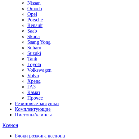
Nissan
Omoda
Opel
Porsche
Renault
Saab
Skoda
Ssang Yong
Subaru
Suzuki
Tank
Toyota
Volkswagen
Volvo
Xpeng
ГАЗ
Камаз
Прочее
Резиновые заглушки
Комплектующие
Пистоны/клипсы
Ксенон
Блоки розжига ксенона