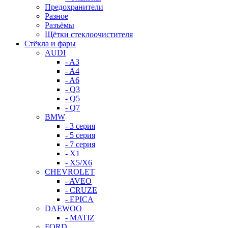
Предохранители
Разное
Разъёмы
Щётки стеклоочистителя
Стёкла и фары
AUDI
- A3
- A4
- A6
- Q3
- Q5
- Q7
BMW
- 3 серия
- 5 серия
- 7 серия
- X1
- X5/X6
CHEVROLET
- AVEO
- CRUZE
- EPICA
DAEWOO
- MATIZ
FORD