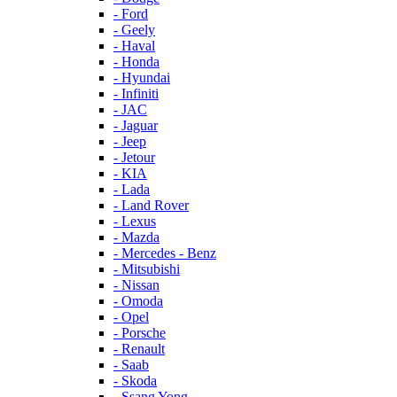
- Ford
- Geely
- Haval
- Honda
- Hyundai
- Infiniti
- JAC
- Jaguar
- Jeep
- Jetour
- KIA
- Lada
- Land Rover
- Lexus
- Mazda
- Mercedes - Benz
- Mitsubishi
- Nissan
- Omoda
- Opel
- Porsche
- Renault
- Saab
- Skoda
- Ssang Yong