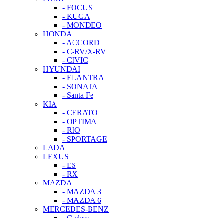
- FOCUS
- KUGA
- MONDEO
HONDA
- ACCORD
- C-RV/X-RV
- CIVIC
HYUNDAI
- ELANTRA
- SONATA
- Santa Fe
KIA
- CERATO
- OPTIMA
- RIO
- SPORTAGE
LADA
LEXUS
- ES
- RX
MAZDA
- MAZDA 3
- MAZDA 6
MERCEDES-BENZ
- C-class