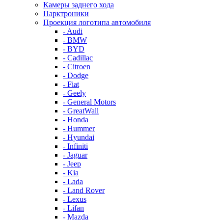
Камеры заднего хода
Парктроники
Проекция логотипа автомобиля
- Audi
- BMW
- BYD
- Cadillac
- Citroen
- Dodge
- Fiat
- Geely
- General Motors
- GreatWall
- Honda
- Hummer
- Hyundai
- Infiniti
- Jaguar
- Jeep
- Kia
- Lada
- Land Rover
- Lexus
- Lifan
- Mazda