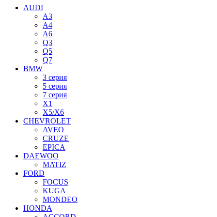
AUDI
A3
A4
A6
Q3
Q5
Q7
BMW
3 серия
5 серия
7 серия
X1
X5/X6
CHEVROLET
AVEO
CRUZE
EPICA
DAEWOO
MATIZ
FORD
FOCUS
KUGA
MONDEO
HONDA
ACCORD