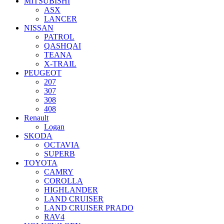
MITSUBISHI
ASX
LANCER
NISSAN
PATROL
QASHQAI
TEANA
X-TRAIL
PEUGEOT
207
307
308
408
Renault
Logan
SKODA
OCTAVIA
SUPERB
TOYOTA
CAMRY
COROLLA
HIGHLANDER
LAND CRUISER
LAND CRUISER PRADO
RAV4