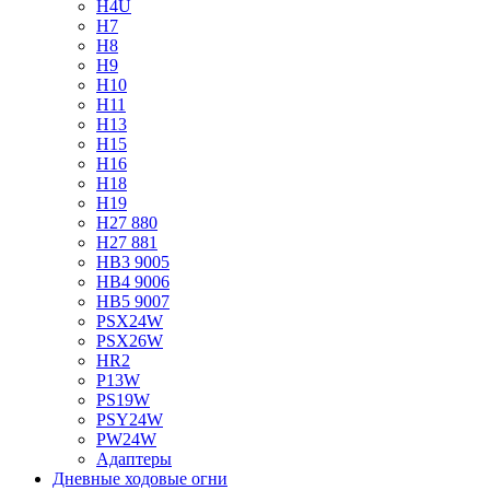
H4U
H7
H8
H9
H10
H11
H13
H15
H16
H18
H19
H27 880
H27 881
HB3 9005
HB4 9006
HB5 9007
PSX24W
PSX26W
HR2
P13W
PS19W
PSY24W
PW24W
Адаптеры
Дневные ходовые огни