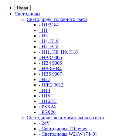
Назад
Светодиоды
Светодиоды головного света
- D1/2/3/4
- H1
- H3
- H4, H19
- H7, H18
- H11, H8, H9, H16
- HB3 9005
- HB4 9006
- HB3/HB4
- HB5 9007
- H27
- HIR2 9012
- H13
- H15
- H16EU
- PSX24
- PSX26
Светодиоды вспомогательного света
- 24V
- Светодиоды T10 w5w
- Светодиоды W21W (7440)