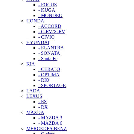
- FOCUS
- KUGA
- MONDEO
HONDA
- ACCORD
- C-RV/X-RV
- CIVIC
HYUNDAI
- ELANTRA
- SONATA
- Santa Fe
KIA
- CERATO
- OPTIMA
- RIO
- SPORTAGE
LADA
LEXUS
- ES
- RX
MAZDA
- MAZDA 3
- MAZDA 6
MERCEDES-BENZ
- C-class