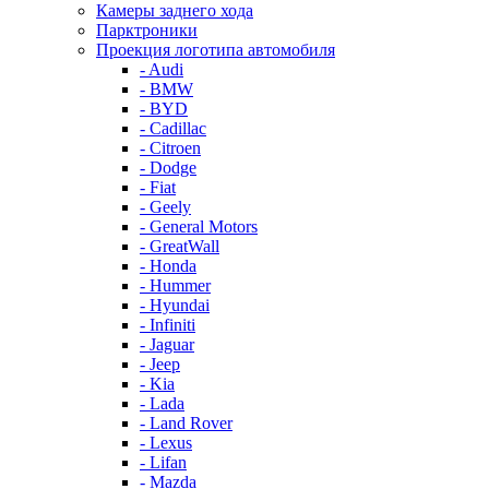
Камеры заднего хода
Парктроники
Проекция логотипа автомобиля
- Audi
- BMW
- BYD
- Cadillac
- Citroen
- Dodge
- Fiat
- Geely
- General Motors
- GreatWall
- Honda
- Hummer
- Hyundai
- Infiniti
- Jaguar
- Jeep
- Kia
- Lada
- Land Rover
- Lexus
- Lifan
- Mazda