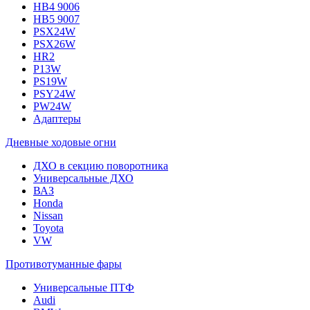
HB4 9006
HB5 9007
PSX24W
PSX26W
HR2
P13W
PS19W
PSY24W
PW24W
Адаптеры
Дневные ходовые огни
ДХО в секцию поворотника
Универсальные ДХО
ВАЗ
Honda
Nissan
Toyota
VW
Противотуманные фары
Универсальные ПТФ
Audi