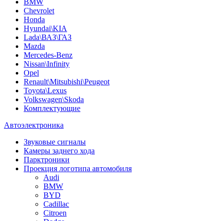
BMW
Chevrolet
Honda
Hyundai\KIA
Lada\ВАЗ\ГАЗ
Mazda
Mercedes-Benz
Nissan\Infinity
Opel
Renault\Mitsubishi\Peugeot
Toyota\Lexus
Volkswagen\Skoda
Комплектующие
Автоэлектроника
Звуковые сигналы
Камеры заднего хода
Парктроники
Проекция логотипа автомобиля
Audi
BMW
BYD
Cadillac
Citroen