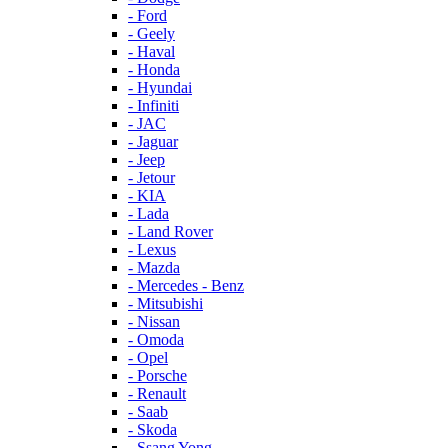
- Ford
- Geely
- Haval
- Honda
- Hyundai
- Infiniti
- JAC
- Jaguar
- Jeep
- Jetour
- KIA
- Lada
- Land Rover
- Lexus
- Mazda
- Mercedes - Benz
- Mitsubishi
- Nissan
- Omoda
- Opel
- Porsche
- Renault
- Saab
- Skoda
- Ssang Yong