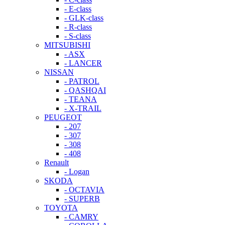
- E-class
- GLK-class
- R-class
- S-class
MITSUBISHI
- ASX
- LANCER
NISSAN
- PATROL
- QASHQAI
- TEANA
- X-TRAIL
PEUGEOT
- 207
- 307
- 308
- 408
Renault
- Logan
SKODA
- OCTAVIA
- SUPERB
TOYOTA
- CAMRY