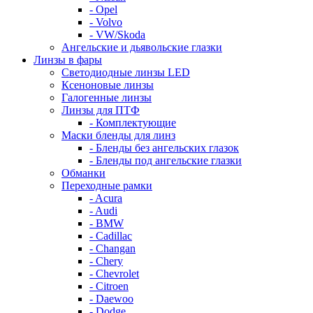
- Opel
- Volvo
- VW/Skoda
Ангельские и дьявольские глазки
Линзы в фары
Светодиодные линзы LED
Ксеноновые линзы
Галогенные линзы
Линзы для ПТФ
- Комплектующие
Маски бленды для линз
- Бленды без ангельских глазок
- Бленды под ангельские глазки
Обманки
Переходные рамки
- Acura
- Audi
- BMW
- Cadillac
- Changan
- Chery
- Chevrolet
- Citroen
- Daewoo
- Dodge