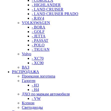
- COROLLA
- HIGHLANDER
- LAND CRUISER
- LAND CRUISER PRADO
- RAV4
VOLKSWAGEN
- BORA
- GOLF
- JETTA
- PASSAT
- POLO
- TIGUAN
Volvo
- XC70
- XC90
ВАЗ
РАСПРОДАЖА
Проекция логотипа
Галоген
- H3
- H4
ДХО по маркам автомобиля
- VW
Ксенон
Светодиоды