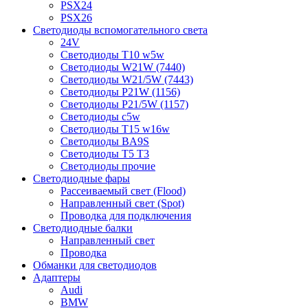
PSX24
PSX26
Светодиоды вспомогательного света
24V
Светодиоды T10 w5w
Светодиоды W21W (7440)
Светодиоды W21/5W (7443)
Светодиоды P21W (1156)
Светодиоды P21/5W (1157)
Светодиоды c5w
Светодиоды T15 w16w
Светодиоды BA9S
Светодиоды T5 T3
Светодиоды прочие
Светодиодные фары
Рассеиваемый свет (Flood)
Направленный свет (Spot)
Проводка для подключения
Светодиодные балки
Направленный свет
Проводка
Обманки для светодиодов
Адаптеры
Audi
BMW