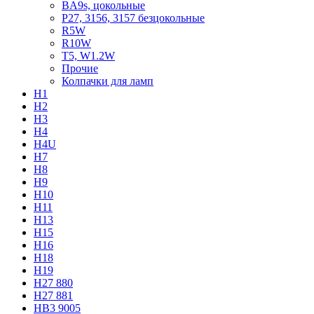
BA9s, цокольные
P27, 3156, 3157 безцокольные
R5W
R10W
T5, W1.2W
Прочие
Колпачки для ламп
H1
H2
H3
H4
H4U
H7
H8
H9
H10
H11
H13
H15
H16
H18
H19
H27 880
H27 881
HB3 9005