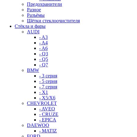
Предохранители
Разное
Разъёмы
Щётки стеклоочистителя
Стёкла и фары
AUDI
- A3
- A4
- A6
- Q3
- Q5
- Q7
BMW
- 3 серия
- 5 серия
- 7 серия
- X1
- X5/X6
CHEVROLET
- AVEO
- CRUZE
- EPICA
DAEWOO
- MATIZ
FORD