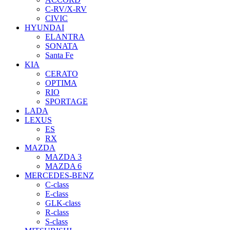
C-RV/X-RV
CIVIC
HYUNDAI
ELANTRA
SONATA
Santa Fe
KIA
CERATO
OPTIMA
RIO
SPORTAGE
LADA
LEXUS
ES
RX
MAZDA
MAZDA 3
MAZDA 6
MERCEDES-BENZ
C-class
E-class
GLK-class
R-class
S-class