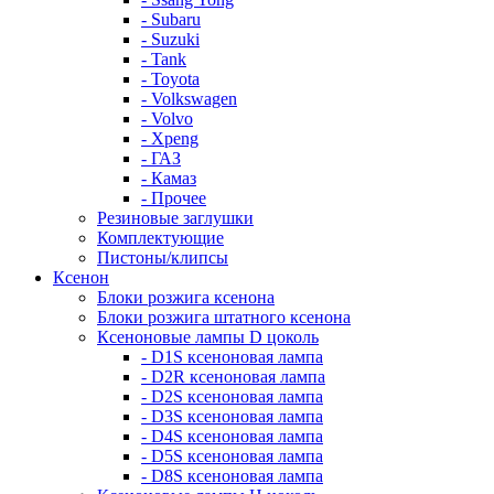
- Subaru
- Suzuki
- Tank
- Toyota
- Volkswagen
- Volvo
- Xpeng
- ГАЗ
- Камаз
- Прочее
Резиновые заглушки
Комплектующие
Пистоны/клипсы
Ксенон
Блоки розжига ксенона
Блоки розжига штатного ксенона
Ксеноновые лампы D цоколь
- D1S ксеноновая лампа
- D2R ксеноновая лампа
- D2S ксеноновая лампа
- D3S ксеноновая лампа
- D4S ксеноновая лампа
- D5S ксеноновая лампа
- D8S ксеноновая лампа