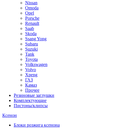
Nissan
Omoda
Opel
Porsche
Renault
Saab
Skoda
Ssang Yong
Subaru
Suzuki
Tank
Toyota
Volkswagen
Volvo
Xpeng
ГАЗ
Камаз
Прочее
Резиновые заглушки
Комплектующие
Пистоны/клипсы
Ксенон
Блоки розжига ксенона