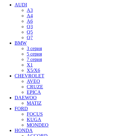
AUDI
A3
A4
A6
Q3
Q5
Q7
BMW
3 серия
5 серия
7 серия
X1
X5/X6
CHEVROLET
AVEO
CRUZE
EPICA
DAEWOO
MATIZ
FORD
FOCUS
KUGA
MONDEO
HONDA
ACCORD