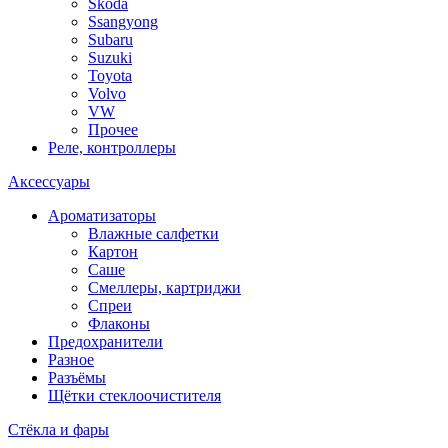
Skoda
Ssangyong
Subaru
Suzuki
Toyota
Volvo
VW
Прочее
Реле, контроллеры
Аксессуары
Ароматизаторы
Влажные салфетки
Картон
Саше
Смеллеры, картриджи
Спреи
Флаконы
Предохранители
Разное
Разъёмы
Щётки стеклоочистителя
Стёкла и фары