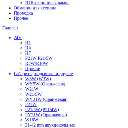
H16 ксеноновая лампа
Обманки для ксенона
Проводка
Прочее
Галоген
24V
H1
H4
H7
P21W P21/5W
R5W/R10W
Прочие
Габариты, подсветка и другие
W5W (W3W)
WY5W (Оранжевая)
W21W
W21/5W
WY21W (Оранжевая)
P21W
P21/5W (P21/4W)
PY21W (Оранжевые)
W16W
31-42 mm двухцокольные