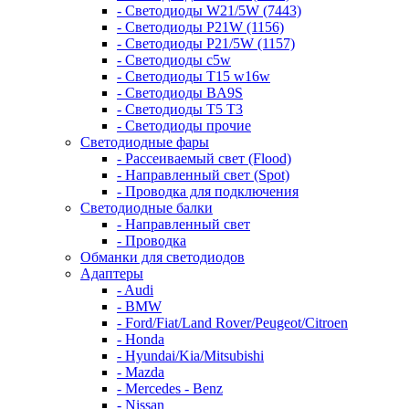
- Светодиоды W21/5W (7443)
- Светодиоды P21W (1156)
- Светодиоды P21/5W (1157)
- Светодиоды c5w
- Светодиоды T15 w16w
- Светодиоды BA9S
- Светодиоды T5 T3
- Светодиоды прочие
Светодиодные фары
- Рассеиваемый свет (Flood)
- Направленный свет (Spot)
- Проводка для подключения
Светодиодные балки
- Направленный свет
- Проводка
Обманки для светодиодов
Адаптеры
- Audi
- BMW
- Ford/Fiat/Land Rover/Peugeot/Citroen
- Honda
- Hyundai/Kia/Mitsubishi
- Mazda
- Mercedes - Benz
- Nissan