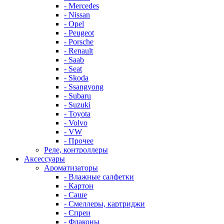
- Mercedes
- Nissan
- Opel
- Peugeot
- Porsche
- Renault
- Saab
- Seat
- Skoda
- Ssangyong
- Subaru
- Suzuki
- Toyota
- Volvo
- VW
- Прочее
Реле, контроллеры
Аксессуары
Ароматизаторы
- Влажные салфетки
- Картон
- Саше
- Смеллеры, картриджи
- Спреи
- Флаконы