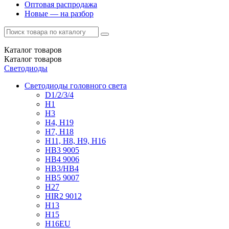
Оптовая распродажа
Новые — на разбор
Каталог
товаров
Каталог
товаров
Светодиоды
Светодиоды головного света
D1/2/3/4
H1
H3
H4, H19
H7, H18
H11, H8, H9, H16
HB3 9005
HB4 9006
HB3/HB4
HB5 9007
H27
HIR2 9012
H13
H15
H16EU