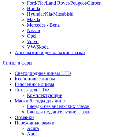
Ford/Fiat/Land Rover/Peugeot/Citroen
Honda
Hyundai/Kia/Mitsubishi
Mazda
Mercedes - Benz
Nissan
Opel
Volvo
VW/Skoda
Ангельские и дьявольские глазки
Линзы в фары
Светодиодные линзы LED
Ксеноновые линзы
Галогенные линзы
Линзы для ПТФ
Комплектующие
Маски бленды для линз
Бленды без ангельских глазок
Бленды под ангельские глазки
Обманки
Переходные рамки
Acura
Audi