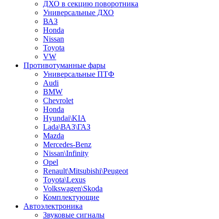
ДХО в секцию поворотника
Универсальные ДХО
ВАЗ
Honda
Nissan
Toyota
VW
Противотуманные фары
Универсальные ПТФ
Audi
BMW
Chevrolet
Honda
Hyundai\KIA
Lada\ВАЗ\ГАЗ
Mazda
Mercedes-Benz
Nissan\Infinity
Opel
Renault\Mitsubishi\Peugeot
Toyota\Lexus
Volkswagen\Skoda
Комплектующие
Автоэлектроника
Звуковые сигналы