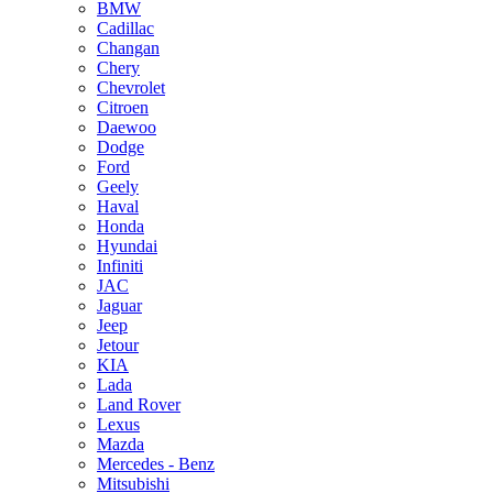
BMW
Cadillac
Changan
Chery
Chevrolet
Citroen
Daewoo
Dodge
Ford
Geely
Haval
Honda
Hyundai
Infiniti
JAC
Jaguar
Jeep
Jetour
KIA
Lada
Land Rover
Lexus
Mazda
Mercedes - Benz
Mitsubishi