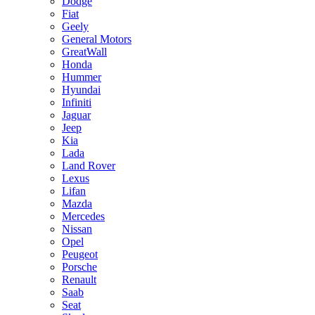
Dodge
Fiat
Geely
General Motors
GreatWall
Honda
Hummer
Hyundai
Infiniti
Jaguar
Jeep
Kia
Lada
Land Rover
Lexus
Lifan
Mazda
Mercedes
Nissan
Opel
Peugeot
Porsche
Renault
Saab
Seat