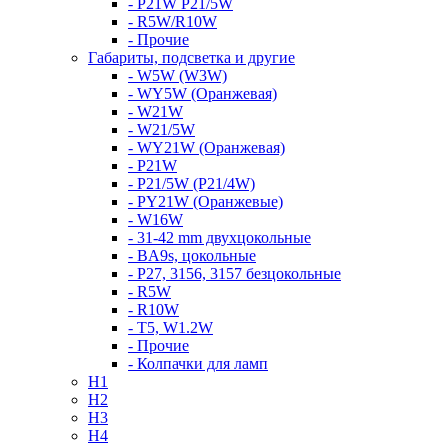
- P21W P21/5W
- R5W/R10W
- Прочие
Габариты, подсветка и другие
- W5W (W3W)
- WY5W (Оранжевая)
- W21W
- W21/5W
- WY21W (Оранжевая)
- P21W
- P21/5W (P21/4W)
- PY21W (Оранжевые)
- W16W
- 31-42 mm двухцокольные
- BA9s, цокольные
- P27, 3156, 3157 безцокольные
- R5W
- R10W
- T5, W1.2W
- Прочие
- Колпачки для ламп
H1
H2
H3
H4