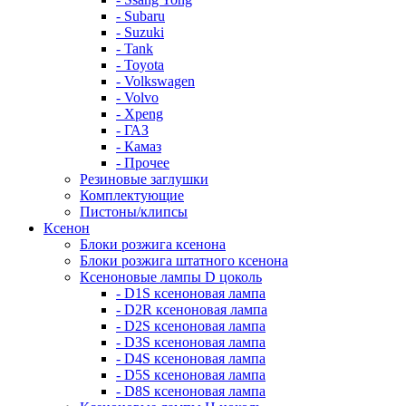
- Subaru
- Suzuki
- Tank
- Toyota
- Volkswagen
- Volvo
- Xpeng
- ГАЗ
- Камаз
- Прочее
Резиновые заглушки
Комплектующие
Пистоны/клипсы
Ксенон
Блоки розжига ксенона
Блоки розжига штатного ксенона
Ксеноновые лампы D цоколь
- D1S ксеноновая лампа
- D2R ксеноновая лампа
- D2S ксеноновая лампа
- D3S ксеноновая лампа
- D4S ксеноновая лампа
- D5S ксеноновая лампа
- D8S ксеноновая лампа