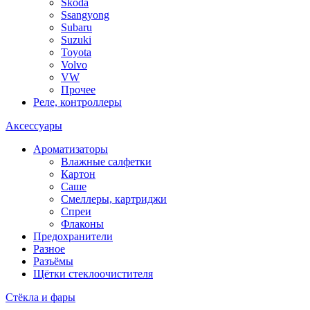
Skoda
Ssangyong
Subaru
Suzuki
Toyota
Volvo
VW
Прочее
Реле, контроллеры
Аксессуары
Ароматизаторы
Влажные салфетки
Картон
Саше
Смеллеры, картриджи
Спреи
Флаконы
Предохранители
Разное
Разъёмы
Щётки стеклоочистителя
Стёкла и фары