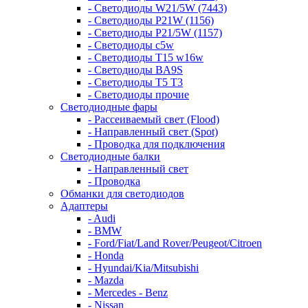
- Светодиоды W21/5W (7443)
- Светодиоды P21W (1156)
- Светодиоды P21/5W (1157)
- Светодиоды c5w
- Светодиоды T15 w16w
- Светодиоды BA9S
- Светодиоды T5 T3
- Светодиоды прочие
Светодиодные фары
- Рассеиваемый свет (Flood)
- Направленный свет (Spot)
- Проводка для подключения
Светодиодные балки
- Направленный свет
- Проводка
Обманки для светодиодов
Адаптеры
- Audi
- BMW
- Ford/Fiat/Land Rover/Peugeot/Citroen
- Honda
- Hyundai/Kia/Mitsubishi
- Mazda
- Mercedes - Benz
- Nissan