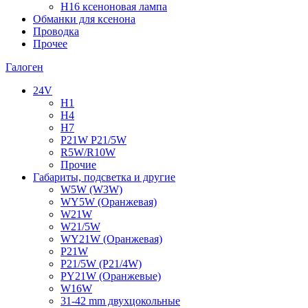
H16 ксеноновая лампа
Обманки для ксенона
Проводка
Прочее
Галоген
24V
H1
H4
H7
P21W P21/5W
R5W/R10W
Прочие
Габариты, подсветка и другие
W5W (W3W)
WY5W (Оранжевая)
W21W
W21/5W
WY21W (Оранжевая)
P21W
P21/5W (P21/4W)
PY21W (Оранжевые)
W16W
31-42 mm двухцокольные