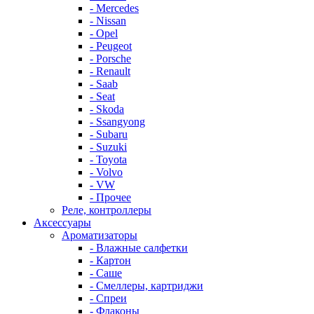
- Mercedes
- Nissan
- Opel
- Peugeot
- Porsche
- Renault
- Saab
- Seat
- Skoda
- Ssangyong
- Subaru
- Suzuki
- Toyota
- Volvo
- VW
- Прочее
Реле, контроллеры
Аксессуары
Ароматизаторы
- Влажные салфетки
- Картон
- Саше
- Смеллеры, картриджи
- Спреи
- Флаконы