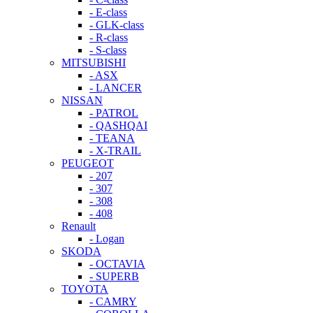
- E-class
- GLK-class
- R-class
- S-class
MITSUBISHI
- ASX
- LANCER
NISSAN
- PATROL
- QASHQAI
- TEANA
- X-TRAIL
PEUGEOT
- 207
- 307
- 308
- 408
Renault
- Logan
SKODA
- OCTAVIA
- SUPERB
TOYOTA
- CAMRY