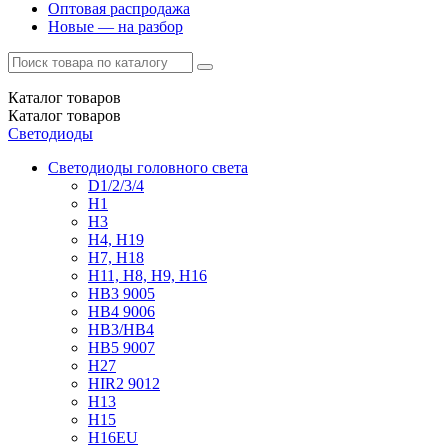
Оптовая распродажа
Новые — на разбор
Каталог
товаров
Каталог
товаров
Светодиоды
Светодиоды головного света
D1/2/3/4
H1
H3
H4, H19
H7, H18
H11, H8, H9, H16
HB3 9005
HB4 9006
HB3/HB4
HB5 9007
H27
HIR2 9012
H13
H15
H16EU