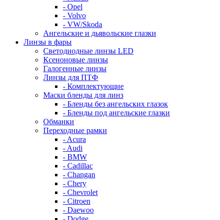
- Opel
- Volvo
- VW/Skoda
Ангельские и дьявольские глазки
Линзы в фары
Светодиодные линзы LED
Ксеноновые линзы
Галогенные линзы
Линзы для ПТФ
- Комплектующие
Маски бленды для линз
- Бленды без ангельских глазок
- Бленды под ангельские глазки
Обманки
Переходные рамки
- Acura
- Audi
- BMW
- Cadillac
- Changan
- Chery
- Chevrolet
- Citroen
- Daewoo
- Dodge