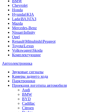
BMW
Chevrolet
Honda
Hyundai\KIA
Lada\ВАЗ\ГАЗ
Mazda
Mercedes-Benz
Nissan\Infinity
Opel
Renault\Mitsubishi\Peugeot
Toyota\Lexus
Volkswagen\Skoda
Комплектующие
Автоэлектроника
Звуковые сигналы
Камеры заднего хода
Парктроники
Проекция логотипа автомобиля
Audi
BMW
BYD
Cadillac
Citroen