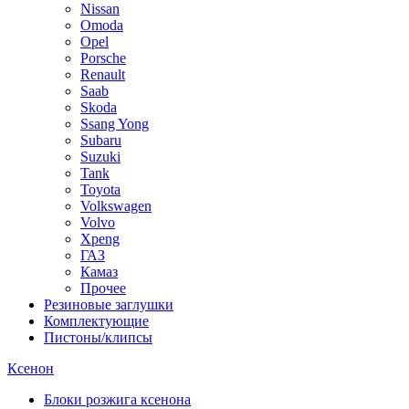
Nissan
Omoda
Opel
Porsche
Renault
Saab
Skoda
Ssang Yong
Subaru
Suzuki
Tank
Toyota
Volkswagen
Volvo
Xpeng
ГАЗ
Камаз
Прочее
Резиновые заглушки
Комплектующие
Пистоны/клипсы
Ксенон
Блоки розжига ксенона