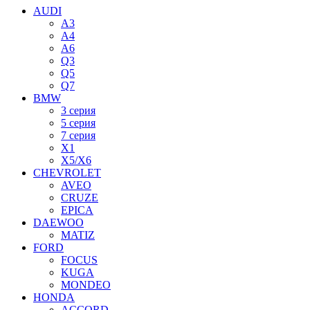
AUDI
A3
A4
A6
Q3
Q5
Q7
BMW
3 серия
5 серия
7 серия
X1
X5/X6
CHEVROLET
AVEO
CRUZE
EPICA
DAEWOO
MATIZ
FORD
FOCUS
KUGA
MONDEO
HONDA
ACCORD