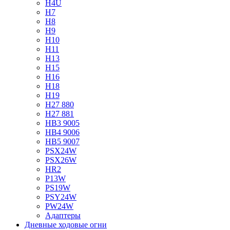
H4U
H7
H8
H9
H10
H11
H13
H15
H16
H18
H19
H27 880
H27 881
HB3 9005
HB4 9006
HB5 9007
PSX24W
PSX26W
HR2
P13W
PS19W
PSY24W
PW24W
Адаптеры
Дневные ходовые огни