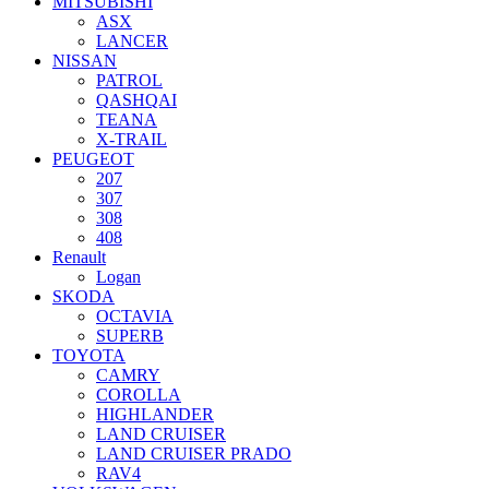
MITSUBISHI
ASX
LANCER
NISSAN
PATROL
QASHQAI
TEANA
X-TRAIL
PEUGEOT
207
307
308
408
Renault
Logan
SKODA
OCTAVIA
SUPERB
TOYOTA
CAMRY
COROLLA
HIGHLANDER
LAND CRUISER
LAND CRUISER PRADO
RAV4