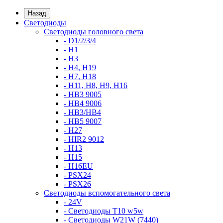
Назад
Светодиоды
Светодиоды головного света
- D1/2/3/4
- H1
- H3
- H4, H19
- H7, H18
- H11, H8, H9, H16
- HB3 9005
- HB4 9006
- HB3/HB4
- HB5 9007
- H27
- HIR2 9012
- H13
- H15
- H16EU
- PSX24
- PSX26
Светодиоды вспомогательного света
- 24V
- Светодиоды T10 w5w
- Светодиоды W21W (7440)