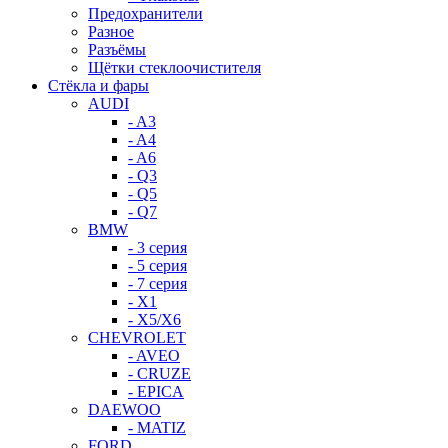
Предохранители
Разное
Разъёмы
Щётки стеклоочистителя
Стёкла и фары
AUDI
- A3
- A4
- A6
- Q3
- Q5
- Q7
BMW
- 3 серия
- 5 серия
- 7 серия
- X1
- X5/X6
CHEVROLET
- AVEO
- CRUZE
- EPICA
DAEWOO
- MATIZ
FORD