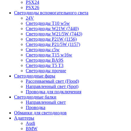
PSX24
PSX26
Светодиоды вспомогательного света
24V
Светодиоды T10 w5w
Светодиоды W21W (7440)
Светодиоды W21/5W (7443)
Светодиоды P21W (1156)
Светодиоды P21/5W (1157)
Светодиоды c5w
Светодиоды T15 w16w
Светодиоды BA9S
Светодиоды T5 T3
Светодиоды прочие
Светодиодные фары
Рассеиваемый свет (Flood)
Направленный свет (Spot)
Проводка для подключения
Светодиодные балки
Направленный свет
Проводка
Обманки для светодиодов
Адаптеры
Audi
BMW