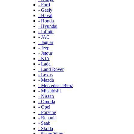
- Ford
- Geely
- Haval
- Honda
- Hyundai
- Infiniti
- JAC
- Jaguar
- Jeep
- Jetour
- KIA
- Lada
- Land Rover
- Lexus
- Mazda
- Mercedes - Benz
- Mitsubishi
- Nissan
- Omoda
- Opel
- Porsche
- Renault
- Saab
- Skoda
- Ssang Yong