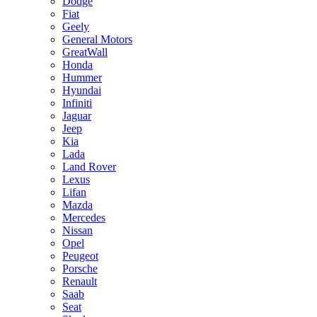
Dodge
Fiat
Geely
General Motors
GreatWall
Honda
Hummer
Hyundai
Infiniti
Jaguar
Jeep
Kia
Lada
Land Rover
Lexus
Lifan
Mazda
Mercedes
Nissan
Opel
Peugeot
Porsche
Renault
Saab
Seat