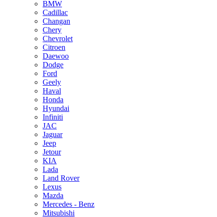
BMW
Cadillac
Changan
Chery
Chevrolet
Citroen
Daewoo
Dodge
Ford
Geely
Haval
Honda
Hyundai
Infiniti
JAC
Jaguar
Jeep
Jetour
KIA
Lada
Land Rover
Lexus
Mazda
Mercedes - Benz
Mitsubishi