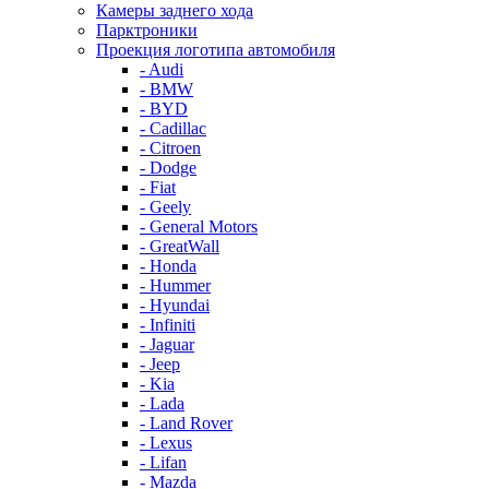
Камеры заднего хода
Парктроники
Проекция логотипа автомобиля
- Audi
- BMW
- BYD
- Cadillac
- Citroen
- Dodge
- Fiat
- Geely
- General Motors
- GreatWall
- Honda
- Hummer
- Hyundai
- Infiniti
- Jaguar
- Jeep
- Kia
- Lada
- Land Rover
- Lexus
- Lifan
- Mazda