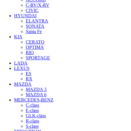
C-RV/X-RV
CIVIC
HYUNDAI
ELANTRA
SONATA
Santa Fe
KIA
CERATO
OPTIMA
RIO
SPORTAGE
LADA
LEXUS
ES
RX
MAZDA
MAZDA 3
MAZDA 6
MERCEDES-BENZ
C-class
E-class
GLK-class
R-class
S-class