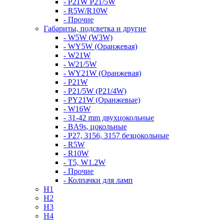
- P21W P21/5W
- R5W/R10W
- Прочие
Габариты, подсветка и другие
- W5W (W3W)
- WY5W (Оранжевая)
- W21W
- W21/5W
- WY21W (Оранжевая)
- P21W
- P21/5W (P21/4W)
- PY21W (Оранжевые)
- W16W
- 31-42 mm двухцокольные
- BA9s, цокольные
- P27, 3156, 3157 безцокольные
- R5W
- R10W
- T5, W1.2W
- Прочие
- Колпачки для ламп
H1
H2
H3
H4