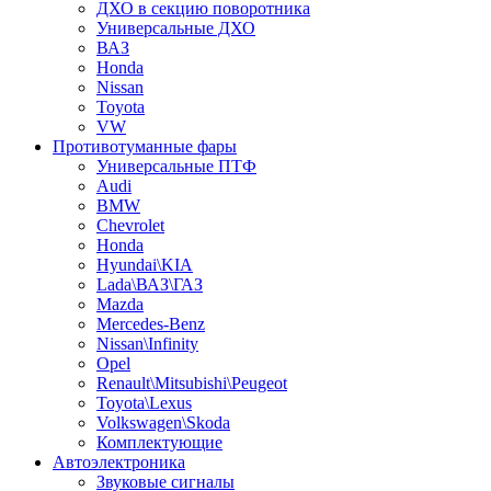
ДХО в секцию поворотника
Универсальные ДХО
ВАЗ
Honda
Nissan
Toyota
VW
Противотуманные фары
Универсальные ПТФ
Audi
BMW
Chevrolet
Honda
Hyundai\KIA
Lada\ВАЗ\ГАЗ
Mazda
Mercedes-Benz
Nissan\Infinity
Opel
Renault\Mitsubishi\Peugeot
Toyota\Lexus
Volkswagen\Skoda
Комплектующие
Автоэлектроника
Звуковые сигналы