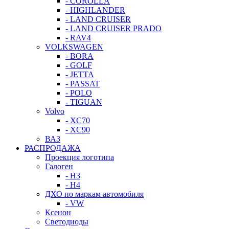
- COROLLA
- HIGHLANDER
- LAND CRUISER
- LAND CRUISER PRADO
- RAV4
VOLKSWAGEN
- BORA
- GOLF
- JETTA
- PASSAT
- POLO
- TIGUAN
Volvo
- XC70
- XC90
ВАЗ
РАСПРОДАЖА
Проекция логотипа
Галоген
- H3
- H4
ДХО по маркам автомобиля
- VW
Ксенон
Светодиоды