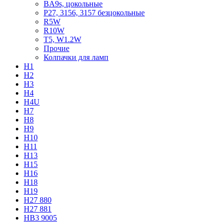
BA9s, цокольные
P27, 3156, 3157 безцокольные
R5W
R10W
T5, W1.2W
Прочие
Колпачки для ламп
H1
H2
H3
H4
H4U
H7
H8
H9
H10
H11
H13
H15
H16
H18
H19
H27 880
H27 881
HB3 9005