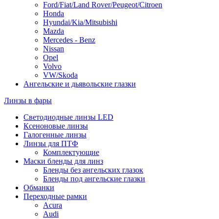
Ford/Fiat/Land Rover/Peugeot/Citroen
Honda
Hyundai/Kia/Mitsubishi
Mazda
Mercedes - Benz
Nissan
Opel
Volvo
VW/Skoda
Ангельские и дьявольские глазки
Линзы в фары
Светодиодные линзы LED
Ксеноновые линзы
Галогенные линзы
Линзы для ПТФ
Комплектующие
Маски бленды для линз
Бленды без ангельских глазок
Бленды под ангельские глазки
Обманки
Переходные рамки
Acura
Audi