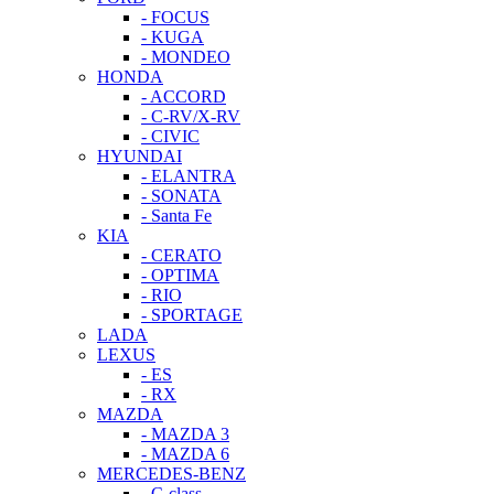
- FOCUS
- KUGA
- MONDEO
HONDA
- ACCORD
- C-RV/X-RV
- CIVIC
HYUNDAI
- ELANTRA
- SONATA
- Santa Fe
KIA
- CERATO
- OPTIMA
- RIO
- SPORTAGE
LADA
LEXUS
- ES
- RX
MAZDA
- MAZDA 3
- MAZDA 6
MERCEDES-BENZ
- C-class