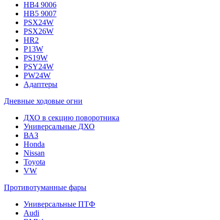
HB4 9006
HB5 9007
PSX24W
PSX26W
HR2
P13W
PS19W
PSY24W
PW24W
Адаптеры
Дневные ходовые огни
ДХО в секцию поворотника
Универсальные ДХО
ВАЗ
Honda
Nissan
Toyota
VW
Противотуманные фары
Универсальные ПТФ
Audi